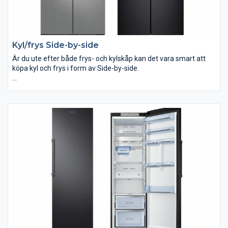
Kyl/frys Side-by-side
Är du ute efter både frys- och kylskåp kan det vara smart att
köpa kyl och frys i form av Side-by-side.
I vårt sortiment med kyl och frys Side-by-side hittar du modeller
med många smarta funktioner. Hos ELON handlar du tryggt och
säkert.