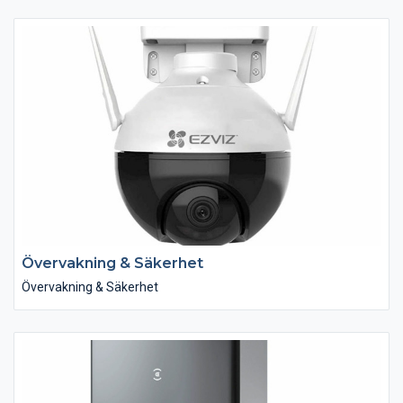
Sortimentet av skåpslösningar inom Nordanro är nästintill
oändliga. Vi erbjuder tre olika kökserbjudanden, där dina
förutsättningar och behov vägleder dig. Tillsammans med våra
köksinredare hittar du en unik lösning, just för dig.
Övervakning & Säkerhet
Övervakning & Säkerhet