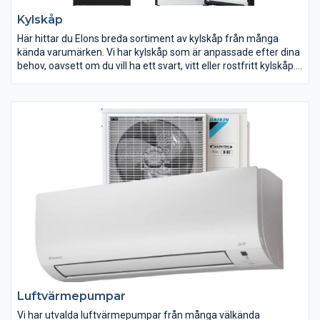
Kylskåp
Här hittar du Elons breda sortiment av kylskåp från många
kända varumärken. Vi har kylskåp som är anpassade efter dina
behov, oavsett om du vill ha ett svart, vitt eller rostfritt kylskåp.
Flera av våra kylar är energisnåla med energiklass A+++. När du
ska köpa ett nytt kylskåp är det bra att mäta upp utrymmet du
planerar att ställa ditt kylskåp och planera åt vilket håll dörren
ska öppnas så du lätt kan komma åt dina matvaror. Låt sedan
dina matvanor styra över hur pass stor volym kylskåpet ska ha.
Luftvärmepumpar
Vi har utvalda luftvärmepumpar från många välkända