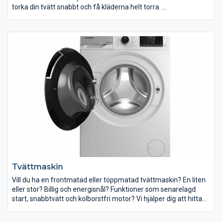
torka din tvätt snabbt och få kläderna helt torra.
Vi har både energisnåla värmepumpstumlare och praktiska
kondenstumlare. Flera av våra torktumlare är utrustade med
funktioner som fuktavkänning, sensorer och skontrumma. Vi
hjälper dig att hitta en torktumlare som passar dina behov.
Tvättmaskin
Vill du ha en frontmatad eller toppmatad tvättmaskin? En liten
eller stor? Billig och energisnål? Funktioner som senarelagd
start, snabbtvätt och kolborstfri motor? Vi hjälper dig att hitta
en tvättmaskin som passar dina behov.