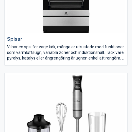
städningen lättare med en robotdammsugare från oss!
Spisar
Vi har en spis för varje kök, många är utrustade med funktioner
som varmluftsugn, variabla zoner och induktionshäll. Tack vare
pyrolys, katalys eller ångrengöring är ugnen enkel att rengöra.
Vi har allt från traditionella till toppmoderna spisar med smarta
och avancerade funktioner, allt för att du ska hitta en spis som
passar dig. Idag har de flesta spisar induktionshäll eller
keramikhäll, men du hittar även den klassiska varianten av spis
med gjutjärnsplattor i vårt sortiment.