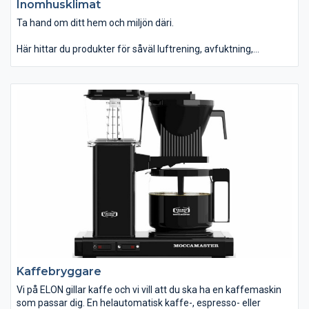
Inomhusklimat
Ta hand om ditt hem och miljön däri.
Här hittar du produkter för såväl luftrening, avfuktning,
luftfuktighet, värme, kyla m m. Vi tillhandahåller även vissa
tillbehör för luftförbättring och luftvärmepumpar.
Kaffebryggare
Vi på ELON gillar kaffe och vi vill att du ska ha en kaffemaskin
som passar dig. En helautomatisk kaffe-, espresso- eller