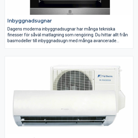
Inbyggnadsugnar
Dagens moderna inbyggnadsugnar har många tekniska
finesser för såväl matlagning som rengöring. Du hittar allt från
basmodeller till inbyggnadsugn med många avancerade
funktioner för hemmakocken med höga ambitioner. Välj den
variant som passar dig och din matlagning bäst. Många av våra
inbyggnadsugnar är enkla att rengöra tack vare pyrolys, katalys
eller ångrengöring.