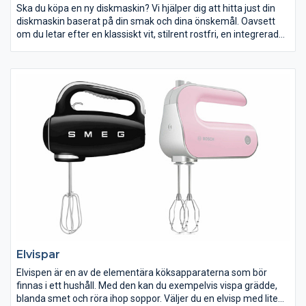
Ska du köpa en ny diskmaskin? Vi hjälper dig att hitta just din
diskmaskin baserat på din smak och dina önskemål. Oavsett
om du letar efter en klassiskt vit, stilrent rostfri, en integrerad
eller bänkdiskmaskin diskmaskin. I vårt utbud hittar du alla
varianter.
Behöver du hjälp med att installera din diskmaskin? Vi har
professionella och ansvarsförsäkrade yrkesmän som ser till din
diskmaskin blir korrekt installerad. Vi kan även erbjuda
hemleverans och bortforsling av din gamla diskmaskin.
Möjlighet och pris till leverans, installation och bortforsling
varierar mellan våra butiker. Kontakta din närmaste ELON-butik
för mer information.
Elvispar
Elvispen är en av de elementära köksapparaterna som bör
finnas i ett hushåll. Med den kan du exempelvis vispa grädde,
blanda smet och röra ihop soppor. Väljer du en elvisp med lite