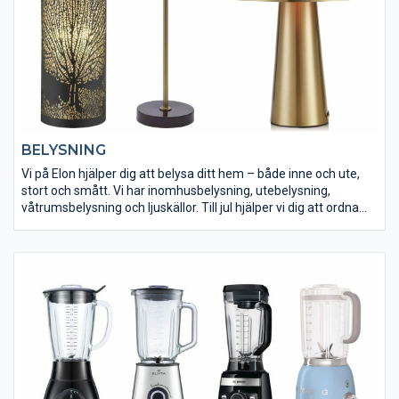
BELYSNING
Vi på Elon hjälper dig att belysa ditt hem – både inne och ute,
stort och smått. Vi har inomhusbelysning, utebelysning,
våtrumsbelysning och ljuskällor. Till jul hjälper vi dig att ordna
julstämning med julbelysning. Känn dig hemma hos Elon och låt
oss fixa ljus och lampor för en mysig stämning i ditt hem.