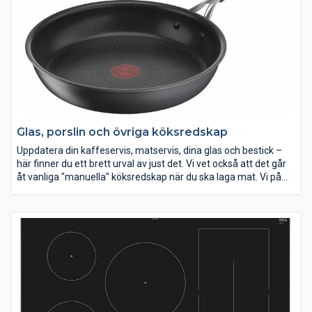
Det är smidigt att välja ett frysskåp med automatisk
avfrostning. Idag har de allra flesta frysskåp automatisk
avfrostning, men det kan vara bra att kontrollera att frysen du
funderar på att köpa har det så du slipper det tråkiga jobbet
med att avfrosta den själv.
Glas, porslin och övriga köksredskap
Uppdatera din kaffeservis, matservis, dina glas och bestick –
här finner du ett brett urval av just det. Vi vet också att det går
åt vanliga "manuella" köksredskap när du ska laga mat. Vi på
Elon har därför ett stort sortiment av köksredskap som t ex
slevar, skalare, vispar, bunkar, timers m m. Vi vill att du ska
lyckas i köket!