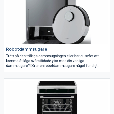
Robotdammsugare
Trött på den tråkiga dammsugningen eller har du svårt att
komma åt låga svårstädade ytor med din vanliga
dammsugare? Då är en robotdammsugare något för dig!
Programmera in när och var de ska städa. Låt din
robotdammsugare städa när du är på jobbet, träningen eller
middagen.
En robotdammsugare är ett perfekt komplement till din vanliga
dammsugare så du alltid kan komma hem till ett välstädat
hem! Flera av våra dammsugare har avancerade filter som
suger upp de minsta dammpartiklar, vilket gör dem väldigt bra
lämpade för dig som besväras av allergier. I vårt sortiment
hittar du robotdammsugare i olika modeller och prisklasser. Gör