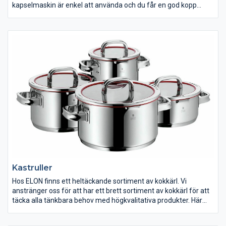
kapselmaskin är enkel att använda och du får en god kopp
kaffe på bara ett ögonblick. Här kan du lära dig ännu mer om
kaffe.
Med hjälp av en kaffemaskin, espressomaskin eller
kapselmaskin kan du servera dig själv och dina gäster
välsmakande espresso eller annan kaffedryck när du vill.
Kastruller
Hos ELON finns ett heltäckande sortiment av kokkärl. Vi
anstränger oss för att har ett brett sortiment av kokkärl för att
täcka alla tänkbara behov med högkvalitativa produkter. Här
finner du kokkärl i rostfritt stål, praktiskt nonstick-belagda,
traktörpannor, sauteuser, tryckkokare och mycket mer som