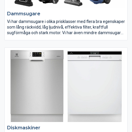
Dammsugare
Vi har dammsugare i olika prisklasser med flera bra egenskaper
som lång räckvidd, låg ljudnivå, effektiva filter, kraftfull
sugförmåga och stark motor. Vi har även mindre dammsugare
som är lätta att förvara i städskåpet. Här hittar du dammsugare
från flera kända varumärken.vad du vill kunna använda din
maskin till. Här hittar du vårt utbud av köksmaskiner. Med en
köksmaskin blir jobbet i köket både enklare och roligare. Hitta
din köksmaskin på ELON.se.
Diskmaskiner