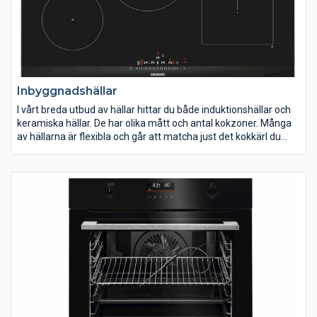
Inbyggnadshällar
I vårt breda utbud av hällar hittar du både induktionshällar och
keramiska hällar. De har olika mått och antal kokzoner. Många
av hällarna är flexibla och går att matcha just det kokkärl du
använder. Med booster får du extra kraft på en eller flera
kokzoner. Innan du gör ditt val av inbyggnadshäll bör du allra
först veta hur stor din häll ska vara. I vårt sortiment hittar du
modeller med en bredd på från 51 cm upp till cirka 90 cm.