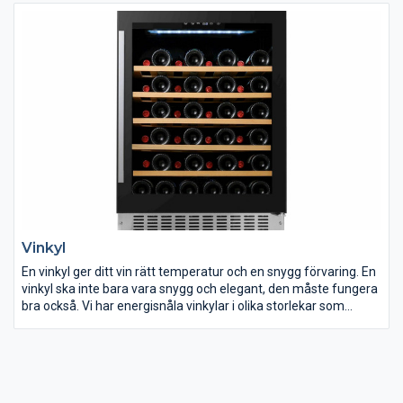
Inför ditt köp av tvättmaskin finns det några saker du bör tänka
på. Tänk igenom vad som är viktigast för dig. Har du ont om
plats är storleken på din tvättmaskin kanske avgörande. Tycker
du att det är besvärligt att böja dig ner när du hanterar din tvätt
är en toppmatad tvättmaskin kanske det ultimata för dig.
Vinkyl
En vinkyl ger ditt vin rätt temperatur och en snygg förvaring. En
vinkyl ska inte bara vara snygg och elegant, den måste fungera
bra också. Vi har energisnåla vinkylar i olika storlekar som
rymmer många flaskor vin. ELON har ett brett utbud av
fristående vinkylar.