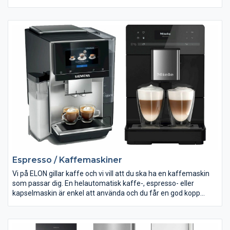
robustare motor och medföljande degkrokar kan du också
blanda t ex bulldeg.
Hos Elon hittar du elvispar både med och utan stativ och med
olika mycket effekt.
Espresso / Kaffemaskiner
Vi på ELON gillar kaffe och vi vill att du ska ha en kaffemaskin
som passar dig. En helautomatisk kaffe-, espresso- eller
kapselmaskin är enkel att använda och du får en god kopp
kaffe på bara ett ögonblick. Här kan du lära dig ännu mer om
kaffe.