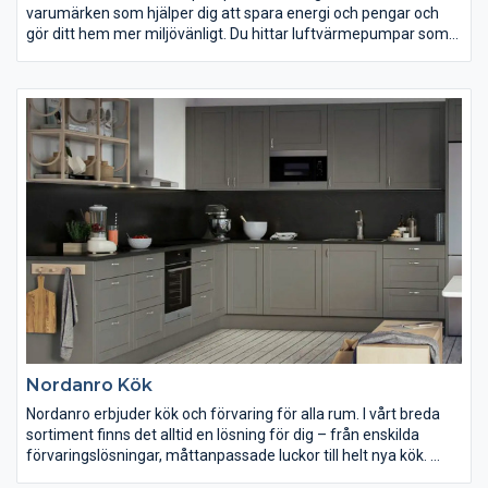
varumärken som hjälper dig att spara energi och pengar och
gör ditt hem mer miljövänligt. Du hittar luftvärmepumpar som
passar allt från villan till fritidshuset och större lokaler.
Luftvärmepumpar minskar värmespillet och kan sänka dina
uppvärmningskostnader avsevärt. De kan även förbättra din
inomhusmiljö genom att aktivt rena och avfukta luften.
Tänk på att luftvärmepumpar måste enligt lag installeras av
kylcertifierat företag och installatör med personligt kylcertifikat.
Nordanro Kök
Nordanro erbjuder kök och förvaring för alla rum. I vårt breda
sortiment finns det alltid en lösning för dig – från enskilda
förvaringslösningar, måttanpassade luckor till helt nya kök.