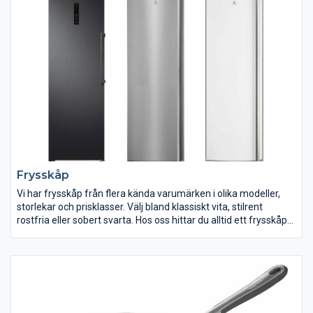
Med hjälp av en kaffemaskin, espressomaskin eller
kapselmaskin kan du servera dig själv och dina gäster
välsmakande espresso eller annan kaffedryck när du vill.
Frysskåp
Vi har frysskåp från flera kända varumärken i olika modeller,
storlekar och prisklasser. Välj bland klassiskt vita, stilrent
rostfria eller sobert svarta. Hos oss hittar du alltid ett frysskåp
som passar dina behov, din stil och ditt hem.
På jakt efter ett nytt frysskåp men vet inte vilket du ska välja?
När du ska köpa frys finns det en del råd att ta till för att hitta
den som passar dig allra bäst. Generella råd är att du alltid ska
utgå från dina matvanor, mäta upp utrymmet frysen ska stå på
och bestämma åt vilket håll dörren ska öppnas.