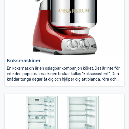
Köksmaskiner
En köksmaskin är en oslagbar kompanjon köket. Det är inte för
inte den populära maskinen brukar kallas ”köksassistent”. Den
knådar tunga degar åt dig och hjälper dig att blanda, röra och
vispa, medan du lugnt kan luta dig tillbaka.
Vem är du i köket? Brukar du storbaka, mixa nötter, mala kött
eller kanske till och med stoppa korv? Baspaketen till
köksmaskiner innehåller oftast blandare, degkrok och visp.
Därtill brukar det även finnas en mängd tillbehör att köpa till. Ta
en extra funderare vad du vill kunna använda din maskin till. Här
hittar du vårt utbud av köksmaskiner. Med en köksmaskin blir
jobbet i köket både enklare och roligare. Hitta din köksmaskin