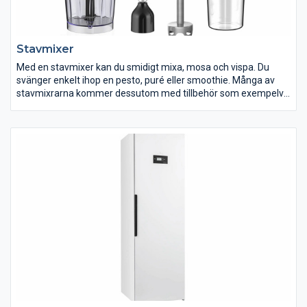
Stavmixer
Med en stavmixer kan du smidigt mixa, mosa och vispa. Du
svänger enkelt ihop en pesto, puré eller smoothie. Många av
stavmixrarna kommer dessutom med tillbehör som exempelvis
ballongvisp och hackskål. Vissa har även rivskivor. Då kan du
även använda din stavmixer till att riva ost, hacka örter och
vispa äggvitor.
Vi har mixers i alla prisklasser, med olika styrka och olika många
tillbehör. Allt för att du ska hitta något som matchar just dina
mixerbehov.