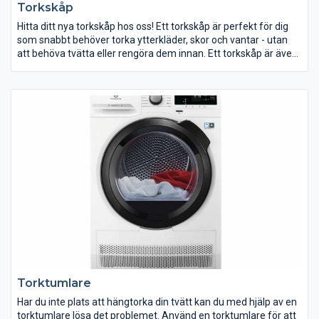
Torkskåp
Hitta ditt nya torkskåp hos oss! Ett torkskåp är perfekt för dig
som snabbt behöver torka ytterkläder, skor och vantar - utan
att behöva tvätta eller rengöra dem innan. Ett torkskåp är även
ett bra alternativ till torktumlaren i tvättstugan om du har kläder
som inte bör tumlas.
Blöta ytterkläder och grusiga kängor och stövlar är vanliga
inslag i en barnfamiljs vardag. Med ett torkskåp blir kläderna
snabbt torra och är redo för nästa omgång med lek. Häng in
kläderna på kvällen så är de garanterat torra till nästa dags
skola eller dagis.
Torktumlare
Har du inte plats att hängtorka din tvätt kan du med hjälp av en
torktumlare lösa det problemet. Använd en torktumlare för att