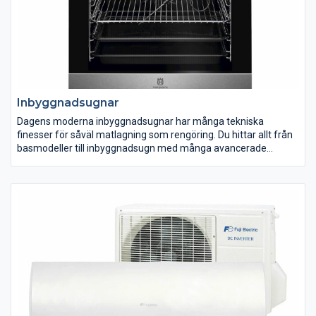
Inbyggnadsugnar
Dagens moderna inbyggnadsugnar har många tekniska
finesser för såväl matlagning som rengöring. Du hittar allt från
basmodeller till inbyggnadsugn med många avancerade
funktioner för hemmakocken med höga ambitioner. Välj den
variant som passar dig och din matlagning bäst. Många av våra
inbyggnadsugnar är enkla att rengöra tack vare pyrolys, katalys
eller ångrengöring.