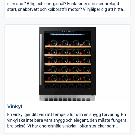
eller stor? Billig och energisnål? Funktioner som senarelagd
start, snabbtvätt och kolborstfri motor? Vi hjälper dig att hitta
en tvättmaskin som passar dina behov.
Inför ditt köp av tvättmaskin finns det några saker du bör tänka
på. Tänk igenom vad som är viktigast för dig. Har du ont om
plats är storleken på din tvättmaskin kanske avgörande. Tycker
du att det är besvärligt att böja dig ner när du hanterar din tvätt
är en toppmatad tvättmaskin kanske det ultimata för dig.
Vinkyl
En vinkyl ger ditt vin rätt temperatur och en snygg förvaring. En
vinkyl ska inte bara vara snygg och elegant, den måste fungera
bra också. Vi har energisnåla vinkylar i olika storlekar som
rymmer många flaskor vin. ELON har ett brett utbud av