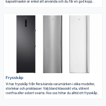
kapselmaskin är enkel att använda och du får en god kopp
kaffe på bara ett ögonblick. Här kan du lära dig ännu mer om
kaffe.
Med hjälp av en kaffemaskin, espressomaskin eller
kapselmaskin kan du servera dig själv och dina gäster
välsmakande espresso eller annan kaffedryck när du vill.
Frysskåp
Vi har frysskåp från flera kända varumärken i olika modeller,
storlekar och prisklasser. Välj bland klassiskt vita, stilrent
rostfria eller sobert svarta. Hos oss hittar du alltid ett frysskåp
som passar dina behov, din stil och ditt hem.