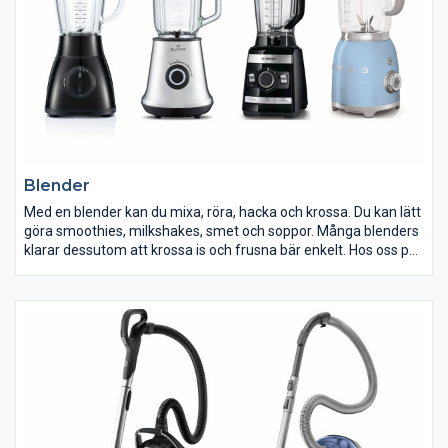
Blender
Med en blender kan du mixa, röra, hacka och krossa. Du kan lätt
göra smoothies, milkshakes, smet och soppor. Många blenders
klarar dessutom att krossa is och frusna bär enkelt. Hos oss på
ELON hittar du blendern för just dina behov och din plånbok.