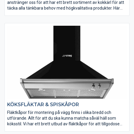
anstränger oss för att har ett brett sortiment av kokkärl för att
täcka alla tänkbara behov med högkvalitativa produkter. Här
finner du kokkärl i rostfritt stål, praktiskt nonstick-belagda,
traktörpannor, sauteuser, tryckkokare och mycket mer som
kommer väcka din matlagningsglädje.
KÖKSFLÄKTAR & SPISKÅPOR
Fläktkåpor för montering på vägg finns i olika bredd och
utförande. Allt för att du ska kunna matcha såväl häll som
köksstil. Vi har ett brett utbud av fläktkåpor för att tillgodose
just dina behov.