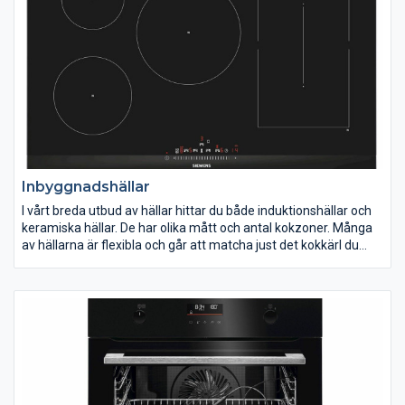
Inbyggnadshällar
I vårt breda utbud av hällar hittar du både induktionshällar och
keramiska hällar. De har olika mått och antal kokzoner. Många
av hällarna är flexibla och går att matcha just det kokkärl du
använder. Med booster får du extra kraft på en eller flera
kokzoner. Innan du gör ditt val av inbyggnadshäll bör du allra
först veta hur stor din häll ska vara. I vårt sortiment hittar du
modeller med en bredd på från 51 cm upp till cirka 90 cm.