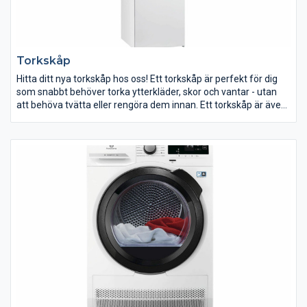
Torkskåp
Hitta ditt nya torkskåp hos oss! Ett torkskåp är perfekt för dig
som snabbt behöver torka ytterkläder, skor och vantar - utan
att behöva tvätta eller rengöra dem innan. Ett torkskåp är även
ett bra alternativ till torktumlaren i tvättstugan om du har kläder
som inte bör tumlas.
Blöta ytterkläder och grusiga kängor och stövlar är vanliga
inslag i en barnfamiljs vardag. Med ett torkskåp blir kläderna
snabbt torra och är redo för nästa omgång med lek. Häng in
kläderna på kvällen så är de garanterat torra till nästa dags
skola eller dagis.