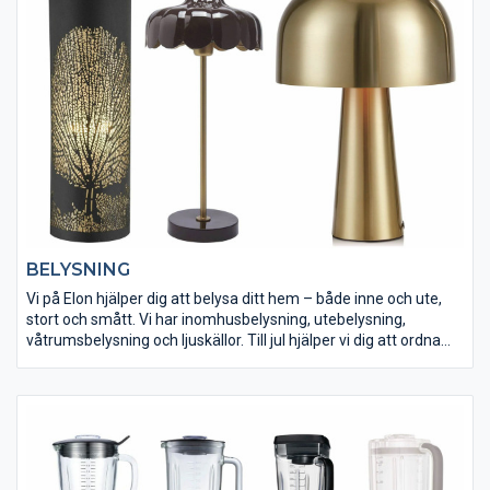
BELYSNING
Vi på Elon hjälper dig att belysa ditt hem – både inne och ute,
stort och smått. Vi har inomhusbelysning, utebelysning,
våtrumsbelysning och ljuskällor. Till jul hjälper vi dig att ordna
julstämning med julbelysning. Känn dig hemma hos Elon och låt
oss fixa ljus och lampor för en mysig stämning i ditt hem.