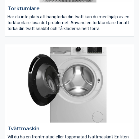
Torktumlare
Har du inte plats att hängtorka din tvätt kan du med hjälp av en
torktumlare lösa det problemet. Använd en torktumlare för att
torka din tvätt snabbt och få kläderna helt torra.
Vi har både energisnåla värmepumpstumlare och praktiska
kondenstumlare. Flera av våra torktumlare är utrustade med
funktioner som fuktavkänning, sensorer och skontrumma. Vi
hjälper dig att hitta en torktumlare som passar dina behov.
Tvättmaskin
Vill du ha en frontmatad eller toppmatad tvättmaskin? En liten