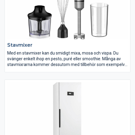
hittar du robotdammsugare i olika modeller och prisklasser. Gör
städningen lättare med en robotdammsugare från oss!
Stavmixer
Med en stavmixer kan du smidigt mixa, mosa och vispa. Du
svänger enkelt ihop en pesto, puré eller smoothie. Många av
stavmixrarna kommer dessutom med tillbehör som exempelvis
ballongvisp och hackskål. Vissa har även rivskivor. Då kan du
även använda din stavmixer till att riva ost, hacka örter och
vispa äggvitor.
Vi har mixers i alla prisklasser, med olika styrka och olika många
tillbehör. Allt för att du ska hitta något som matchar just dina
mixerbehov.