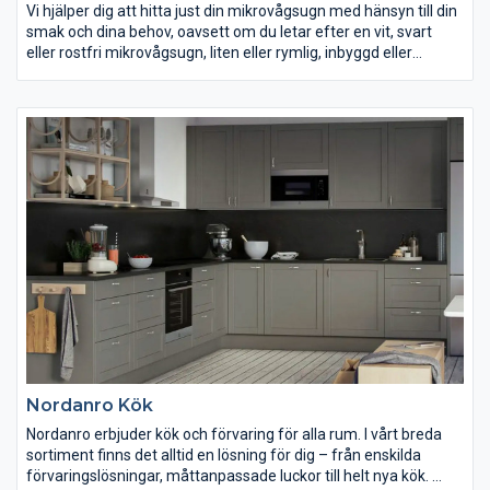
Vi hjälper dig att hitta just din mikrovågsugn med hänsyn till din
smak och dina behov, oavsett om du letar efter en vit, svart
eller rostfri mikrovågsugn, liten eller rymlig, inbyggd eller
fristående. Med hjälp av en mikrovågsugn kan din matlagning
gå mycket snabbare. Du tinar och värmer upp din mat inom
bara några minuter. Det finns även modeller av mikrovågsugn
med grillfunktioner och ångkokning, som gör att du kan få en
krispig yta på din mat.
Nordanro Kök
Nordanro erbjuder kök och förvaring för alla rum. I vårt breda
sortiment finns det alltid en lösning för dig – från enskilda
förvaringslösningar, måttanpassade luckor till helt nya kök.