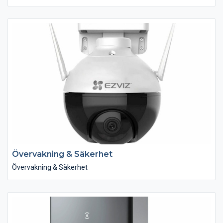
Sortimentet av skåpslösningar inom Nordanro är nästintill
oändliga. Vi erbjuder tre olika kökserbjudanden, där dina
förutsättningar och behov vägleder dig. Tillsammans med våra
köksinredare hittar du en unik lösning, just för dig.
Övervakning & Säkerhet
Övervakning & Säkerhet