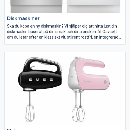
Diskmaskiner
Ska du köpa en ny diskmaskin? Vi hjälper dig att hitta just din
diskmaskin baserat på din smak och dina önskemål. Oavsett
om du letar efter en klassiskt vit, stilrent rostfri, en integrerad
eller bänkdiskmaskin diskmaskin. I vårt utbud hittar du alla
varianter.
Behöver du hjälp med att installera din diskmaskin? Vi har
professionella och ansvarsförsäkrade yrkesmän som ser till din
diskmaskin blir korrekt installerad. Vi kan även erbjuda
hemleverans och bortforsling av din gamla diskmaskin.
Möjlighet och pris till leverans, installation och bortforsling
varierar mellan våra butiker. Kontakta din närmaste ELON-butik
för mer information.