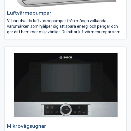
Luftvärmepumpar
Vi har utvalda luftvärmepumpar från många välkända
varumärken som hjälper dig att spara energi och pengar och
gör ditt hem mer miljövänligt. Du hittar luftvärmepumpar som
passar allt från villan till fritidshuset och större lokaler.
Luftvärmepumpar minskar värmespillet och kan sänka dina
uppvärmningskostnader avsevärt. De kan även förbättra din
inomhusmiljö genom att aktivt rena och avfukta luften.
Tänk på att luftvärmepumpar måste enligt lag installeras av
kylcertifierat företag och installatör med personligt kylcertifikat.
Mikrovågsugnar