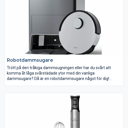
Robotdammsugare
Trött på den tråkiga dammsugningen eller har du svårt att
komma åt låga svårstädade ytor med din vanliga
dammsugare? Då är en robotdammsugare något för dig!
Programmera in när och var de ska städa. Låt din
robotdammsugare städa när du är på jobbet, träningen eller
middagen.
En robotdammsugare är ett perfekt komplement till din vanliga
dammsugare så du alltid kan komma hem till ett välstädat
hem! Flera av våra dammsugare har avancerade filter som
suger upp de minsta dammpartiklar, vilket gör dem väldigt bra
lämpade för dig som besväras av allergier. I vårt sortiment