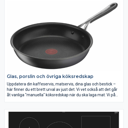
På jakt efter ett nytt frysskåp men vet inte vilket du ska välja?
När du ska köpa frys finns det en del råd att ta till för att hitta
den som passar dig allra bäst. Generella råd är att du alltid ska
utgå från dina matvanor, mäta upp utrymmet frysen ska stå på
och bestämma åt vilket håll dörren ska öppnas.
Det är smidigt att välja ett frysskåp med automatisk
avfrostning. Idag har de allra flesta frysskåp automatisk
avfrostning, men det kan vara bra att kontrollera att frysen du
funderar på att köpa har det så du slipper det tråkiga jobbet
med att avfrosta den själv.
Glas, porslin och övriga köksredskap
Uppdatera din kaffeservis, matservis, dina glas och bestick –
här finner du ett brett urval av just det. Vi vet också att det går
åt vanliga "manuella" köksredskap när du ska laga mat. Vi på
Elon har därför ett stort sortiment av köksredskap som t ex
slevar, skalare, vispar, bunkar, timers m m. Vi vill att du ska
lyckas i köket!