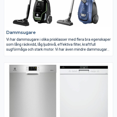
Dammsugare
Vi har dammsugare i olika prisklasser med flera bra egenskaper
som lång räckvidd, låg ljudnivå, effektiva filter, kraftfull
sugförmåga och stark motor. Vi har även mindre dammsugare
som är lätta att förvara i städskåpet. Här hittar du dammsugare
från flera kända varumärken.vad du vill kunna använda din
maskin till. Här hittar du vårt utbud av köksmaskiner. Med en
köksmaskin blir jobbet i köket både enklare och roligare. Hitta
din köksmaskin på ELON.se.