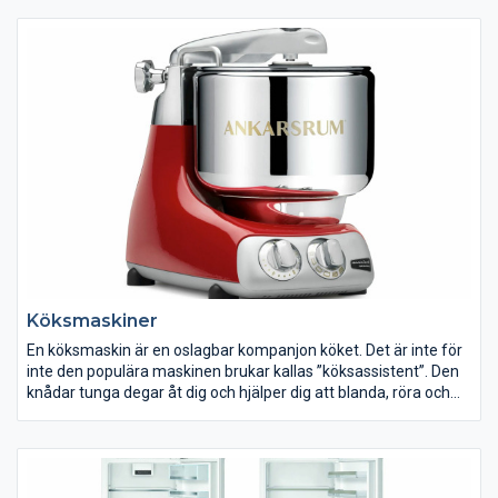
Köksmaskiner
En köksmaskin är en oslagbar kompanjon köket. Det är inte för
inte den populära maskinen brukar kallas ”köksassistent”. Den
knådar tunga degar åt dig och hjälper dig att blanda, röra och
vispa, medan du lugnt kan luta dig tillbaka.
Vem är du i köket? Brukar du storbaka, mixa nötter, mala kött
eller kanske till och med stoppa korv? Baspaketen till
köksmaskiner innehåller oftast blandare, degkrok och visp.