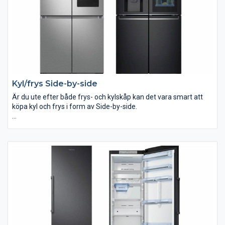
Kyl/frys Side-by-side
Är du ute efter både frys- och kylskåp kan det vara smart att
köpa kyl och frys i form av Side-by-side.
I vårt sortiment med kyl och frys Side-by-side hittar du modeller
med många smarta funktioner. Hos ELON handlar du tryggt och
säkert.