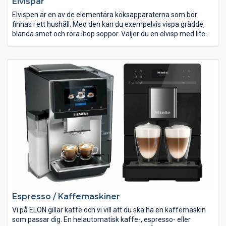
Elvispar
Elvispen är en av de elementära köksapparaterna som bör
finnas i ett hushåll. Med den kan du exempelvis vispa grädde,
blanda smet och röra ihop soppor. Väljer du en elvisp med lite
robustare motor och medföljande degkrokar kan du också
blanda t ex bulldeg.
Hos Elon hittar du elvispar både med och utan stativ och med
olika mycket effekt.
Espresso / Kaffemaskiner
Vi på ELON gillar kaffe och vi vill att du ska ha en kaffemaskin
som passar dig. En helautomatisk kaffe-, espresso- eller