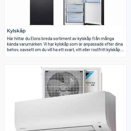
Kylskåp
Här hittar du Elons breda sortiment av kylskåp från många
kända varumärken. Vi har kylskåp som är anpassade efter dina
behov, oavsett om du vill ha ett svart, vitt eller rostfritt kylskåp.
Flera av våra kylar är energisnåla med energiklass A+++. När du
ska köpa ett nytt kylskåp är det bra att mäta upp utrymmet du
planerar att ställa ditt kylskåp och planera åt vilket håll dörren
ska öppnas så du lätt kan komma åt dina matvaror. Låt sedan
dina matvanor styra över hur pass stor volym kylskåpet ska ha.