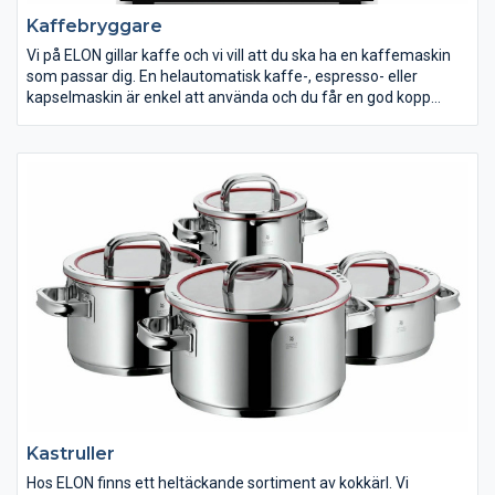
Kaffebryggare
Vi på ELON gillar kaffe och vi vill att du ska ha en kaffemaskin
som passar dig. En helautomatisk kaffe-, espresso- eller
kapselmaskin är enkel att använda och du får en god kopp
kaffe på bara ett ögonblick. Här kan du lära dig ännu mer om
kaffe.
Med hjälp av en kaffemaskin, espressomaskin eller
kapselmaskin kan du servera dig själv och dina gäster
välsmakande espresso eller annan kaffedryck när du vill.
Kastruller
Hos ELON finns ett heltäckande sortiment av kokkärl. Vi