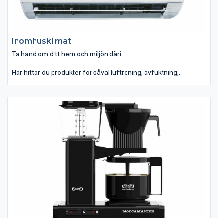
Inomhusklimat
Ta hand om ditt hem och miljön däri.
Här hittar du produkter för såväl luftrening, avfuktning,
luftfuktighet, värme, kyla m m. Vi tillhandahåller även vissa
tillbehör för luftförbättring och luftvärmepumpar.