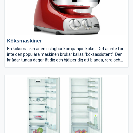
Köksmaskiner
En köksmaskin är en oslagbar kompanjon köket. Det är inte för
inte den populära maskinen brukar kallas ”köksassistent”. Den
knådar tunga degar åt dig och hjälper dig att blanda, röra och
vispa, medan du lugnt kan luta dig tillbaka.
Vem är du i köket? Brukar du storbaka, mixa nötter, mala kött
eller kanske till och med stoppa korv? Baspaketen till
köksmaskiner innehåller oftast blandare, degkrok och visp.
Därtill brukar det även finnas en mängd tillbehör att köpa till. Ta
en extra funderare vad du vill kunna använda din maskin till. Här
hittar du vårt utbud av köksmaskiner. Med en köksmaskin blir
jobbet i köket både enklare och roligare. Hitta din köksmaskin
på ELON.se.