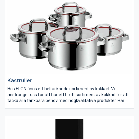
Med hjälp av en kaffemaskin, espressomaskin eller
kapselmaskin kan du servera dig själv och dina gäster
välsmakande espresso eller annan kaffedryck när du vill.
Kastruller
Hos ELON finns ett heltäckande sortiment av kokkärl. Vi
anstränger oss för att har ett brett sortiment av kokkärl för att
täcka alla tänkbara behov med högkvalitativa produkter. Här
finner du kokkärl i rostfritt stål, praktiskt nonstick-belagda,
traktörpannor, sauteuser, tryckkokare och mycket mer som
kommer väcka din matlagningsglädje.