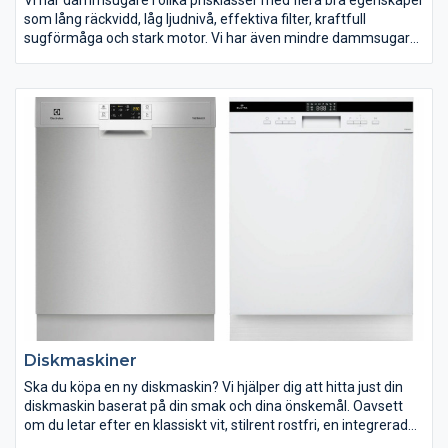
som lång räckvidd, låg ljudnivå, effektiva filter, kraftfull
sugförmåga och stark motor. Vi har även mindre dammsugare
som är lätta att förvara i städskåpet. Här hittar du dammsugare
från flera kända varumärken.vad du vill kunna använda din
maskin till. Här hittar du vårt utbud av köksmaskiner. Med en
köksmaskin blir jobbet i köket både enklare och roligare. Hitta
din köksmaskin på ELON.se.
Diskmaskiner
Ska du köpa en ny diskmaskin? Vi hjälper dig att hitta just din
diskmaskin baserat på din smak och dina önskemål. Oavsett
om du letar efter en klassiskt vit, stilrent rostfri, en integrerad
eller bänkdiskmaskin diskmaskin. I vårt utbud hittar du alla