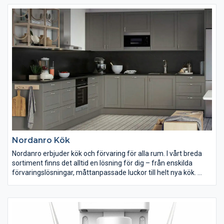
bara några minuter. Det finns även modeller av mikrovågsugn
med grillfunktioner och ångkokning, som gör att du kan få en
krispig yta på din mat.
Nordanro Kök
Nordanro erbjuder kök och förvaring för alla rum. I vårt breda
sortiment finns det alltid en lösning för dig – från enskilda
förvaringslösningar, måttanpassade luckor till helt nya kök.
Sortimentet av skåpslösningar inom Nordanro är nästintill
oändliga. Vi erbjuder tre olika kökserbjudanden, där dina
förutsättningar och behov vägleder dig. Tillsammans med våra
köksinredare hittar du en unik lösning, just för dig.