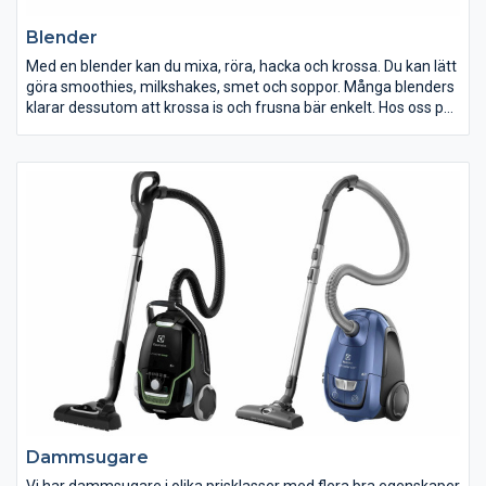
Blender
Med en blender kan du mixa, röra, hacka och krossa. Du kan lätt
göra smoothies, milkshakes, smet och soppor. Många blenders
klarar dessutom att krossa is och frusna bär enkelt. Hos oss på
ELON hittar du blendern för just dina behov och din plånbok.
Dammsugare
Vi har dammsugare i olika prisklasser med flera bra egenskaper