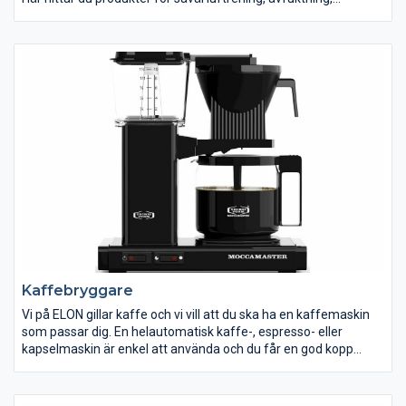
luftfuktighet, värme, kyla m m. Vi tillhandahåller även vissa
tillbehör för luftförbättring och luftvärmepumpar.
Kaffebryggare
Vi på ELON gillar kaffe och vi vill att du ska ha en kaffemaskin
som passar dig. En helautomatisk kaffe-, espresso- eller
kapselmaskin är enkel att använda och du får en god kopp
kaffe på bara ett ögonblick. Här kan du lära dig ännu mer om
kaffe.