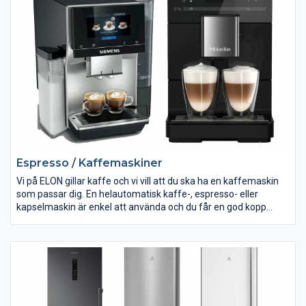
olika mycket effekt.
Espresso / Kaffemaskiner
Vi på ELON gillar kaffe och vi vill att du ska ha en kaffemaskin
som passar dig. En helautomatisk kaffe-, espresso- eller
kapselmaskin är enkel att använda och du får en god kopp
kaffe på bara ett ögonblick. Här kan du lära dig ännu mer om
kaffe.
Med hjälp av en kaffemaskin, espressomaskin eller
kapselmaskin kan du servera dig själv och dina gäster
välsmakande espresso eller annan kaffedryck när du vill.