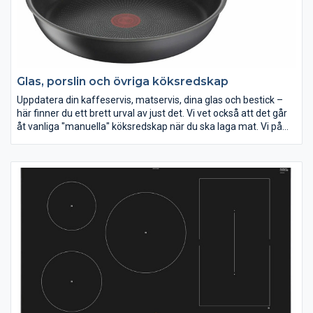
avfrostning, men det kan vara bra att kontrollera att frysen du
funderar på att köpa har det så du slipper det tråkiga jobbet
med att avfrosta den själv.
Glas, porslin och övriga köksredskap
Uppdatera din kaffeservis, matservis, dina glas och bestick –
här finner du ett brett urval av just det. Vi vet också att det går
åt vanliga "manuella" köksredskap när du ska laga mat. Vi på
Elon har därför ett stort sortiment av köksredskap som t ex
slevar, skalare, vispar, bunkar, timers m m. Vi vill att du ska
lyckas i köket!