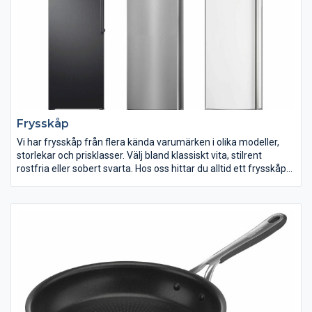
Frysskåp
Vi har frysskåp från flera kända varumärken i olika modeller,
storlekar och prisklasser. Välj bland klassiskt vita, stilrent
rostfria eller sobert svarta. Hos oss hittar du alltid ett frysskåp
som passar dina behov, din stil och ditt hem.
På jakt efter ett nytt frysskåp men vet inte vilket du ska välja?
När du ska köpa frys finns det en del råd att ta till för att hitta
den som passar dig allra bäst. Generella råd är att du alltid ska
utgå från dina matvanor, mäta upp utrymmet frysen ska stå på
och bestämma åt vilket håll dörren ska öppnas.
Det är smidigt att välja ett frysskåp med automatisk
avfrostning. Idag har de allra flesta frysskåp automatisk