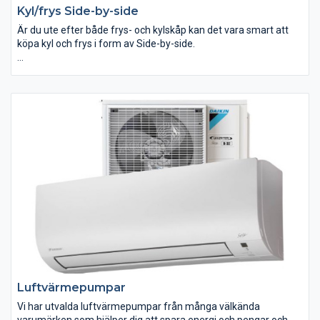
Kyl/frys Side-by-side
Är du ute efter både frys- och kylskåp kan det vara smart att
köpa kyl och frys i form av Side-by-side.
I vårt sortiment med kyl och frys Side-by-side hittar du modeller
med många smarta funktioner. Hos ELON handlar du tryggt och
säkert.
Luftvärmepumpar
Vi har utvalda luftvärmepumpar från många välkända
varumärken som hjälper dig att spara energi och pengar och