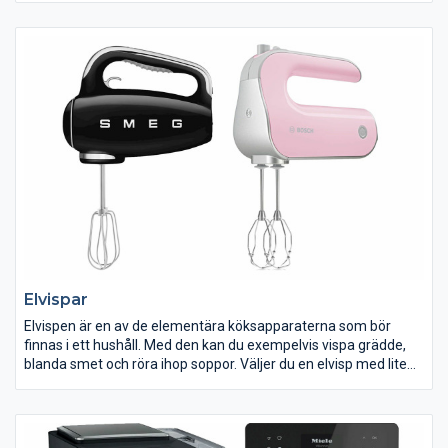
varianter.
Behöver du hjälp med att installera din diskmaskin? Vi har
professionella och ansvarsförsäkrade yrkesmän som ser till din
diskmaskin blir korrekt installerad. Vi kan även erbjuda
hemleverans och bortforsling av din gamla diskmaskin.
Möjlighet och pris till leverans, installation och bortforsling
varierar mellan våra butiker. Kontakta din närmaste ELON-butik
för mer information.
Elvispar
Elvispen är en av de elementära köksapparaterna som bör
finnas i ett hushåll. Med den kan du exempelvis vispa grädde,
blanda smet och röra ihop soppor. Väljer du en elvisp med lite
robustare motor och medföljande degkrokar kan du också
blanda t ex bulldeg.
Hos Elon hittar du elvispar både med och utan stativ och med