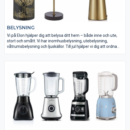
BELYSNING
Vi på Elon hjälper dig att belysa ditt hem – både inne och ute,
stort och smått. Vi har inomhusbelysning, utebelysning,
våtrumsbelysning och ljuskällor. Till jul hjälper vi dig att ordna
julstämning med julbelysning. Känn dig hemma hos Elon och låt
oss fixa ljus och lampor för en mysig stämning i ditt hem.