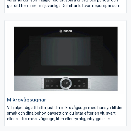
gör ditt hem mer miljövänligt. Du hittar luftvärmepumpar som
passar allt från villan till fritidshuset och större lokaler.
Luftvärmepumpar minskar värmespillet och kan sänka dina
uppvärmningskostnader avsevärt. De kan även förbättra din
inomhusmiljö genom att aktivt rena och avfukta luften.
Tänk på att luftvärmepumpar måste enligt lag installeras av
kylcertifierat företag och installatör med personligt kylcertifikat.
Mikrovågsugnar
Vi hjälper dig att hitta just din mikrovågsugn med hänsyn till din
smak och dina behov, oavsett om du letar efter en vit, svart
eller rostfri mikrovågsugn, liten eller rymlig, inbyggd eller
fristående. Med hjälp av en mikrovågsugn kan din matlagning
gå mycket snabbare. Du tinar och värmer upp din mat inom