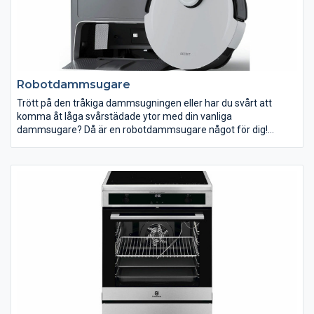
Robotdammsugare
Trött på den tråkiga dammsugningen eller har du svårt att
komma åt låga svårstädade ytor med din vanliga
dammsugare? Då är en robotdammsugare något för dig!
Programmera in när och var de ska städa. Låt din
robotdammsugare städa när du är på jobbet, träningen eller
middagen.
En robotdammsugare är ett perfekt komplement till din vanliga
dammsugare så du alltid kan komma hem till ett välstädat
hem! Flera av våra dammsugare har avancerade filter som
suger upp de minsta dammpartiklar, vilket gör dem väldigt bra
lämpade för dig som besväras av allergier. I vårt sortiment
hittar du robotdammsugare i olika modeller och prisklasser. Gör
städningen lättare med en robotdammsugare från oss!