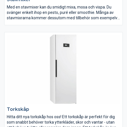
Med en stavmixer kan du smidigt mixa, mosa och vispa. Du
svänger enkelt ihop en pesto, puré eller smoothie. Många av
stavmixrarna kommer dessutom med tillbehör som exempelvis
ballongvisp och hackskål. Vissa har även rivskivor. Då kan du
även använda din stavmixer till att riva ost, hacka örter och
vispa äggvitor.
Vi har mixers i alla prisklasser, med olika styrka och olika många
tillbehör. Allt för att du ska hitta något som matchar just dina
mixerbehov.
Torkskåp
Hitta ditt nya torkskåp hos oss! Ett torkskåp är perfekt för dig
som snabbt behöver torka ytterkläder, skor och vantar - utan