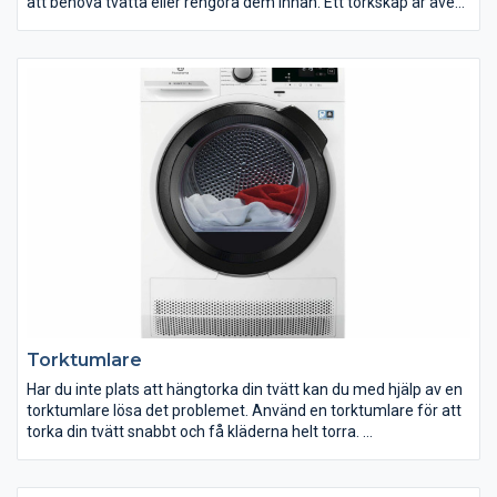
att behöva tvätta eller rengöra dem innan. Ett torkskåp är även
ett bra alternativ till torktumlaren i tvättstugan om du har kläder
som inte bör tumlas.
Blöta ytterkläder och grusiga kängor och stövlar är vanliga
inslag i en barnfamiljs vardag. Med ett torkskåp blir kläderna
snabbt torra och är redo för nästa omgång med lek. Häng in
kläderna på kvällen så är de garanterat torra till nästa dags
skola eller dagis.
Torktumlare
Har du inte plats att hängtorka din tvätt kan du med hjälp av en
torktumlare lösa det problemet. Använd en torktumlare för att
torka din tvätt snabbt och få kläderna helt torra.
Vi har både energisnåla värmepumpstumlare och praktiska
kondenstumlare. Flera av våra torktumlare är utrustade med