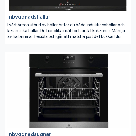
Inbyggnadshällar
I vårt breda utbud av hällar hittar du både induktionshällar och
keramiska hällar. De har olika mått och antal kokzoner. Många
av hällarna är flexibla och går att matcha just det kokkärl du
använder. Med booster får du extra kraft på en eller flera
kokzoner. Innan du gör ditt val av inbyggnadshäll bör du allra
först veta hur stor din häll ska vara. I vårt sortiment hittar du
modeller med en bredd på från 51 cm upp till cirka 90 cm.
Inbyggnadsugnar