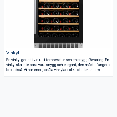
är en toppmatad tvättmaskin kanske det ultimata för dig.
Vinkyl
En vinkyl ger ditt vin rätt temperatur och en snygg förvaring. En
vinkyl ska inte bara vara snygg och elegant, den måste fungera
bra också. Vi har energisnåla vinkylar i olika storlekar som
rymmer många flaskor vin. ELON har ett brett utbud av
fristående vinkylar.