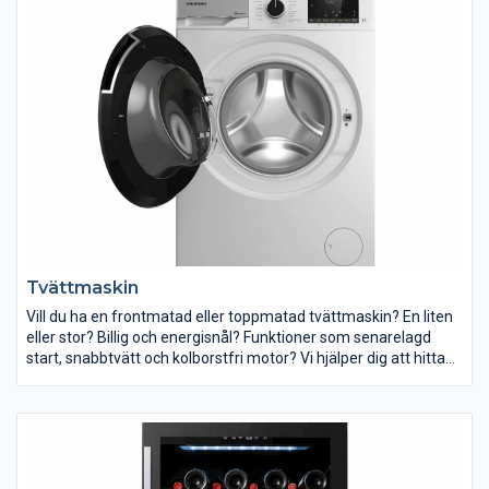
funktioner som fuktavkänning, sensorer och skontrumma. Vi
hjälper dig att hitta en torktumlare som passar dina behov.
Tvättmaskin
Vill du ha en frontmatad eller toppmatad tvättmaskin? En liten
eller stor? Billig och energisnål? Funktioner som senarelagd
start, snabbtvätt och kolborstfri motor? Vi hjälper dig att hitta
en tvättmaskin som passar dina behov.
Inför ditt köp av tvättmaskin finns det några saker du bör tänka
på. Tänk igenom vad som är viktigast för dig. Har du ont om
plats är storleken på din tvättmaskin kanske avgörande. Tycker
du att det är besvärligt att böja dig ner när du hanterar din tvätt