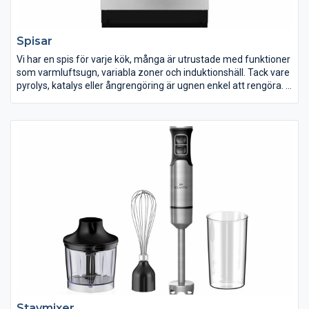
Spisar
Vi har en spis för varje kök, många är utrustade med funktioner
som varmluftsugn, variabla zoner och induktionshäll. Tack vare
pyrolys, katalys eller ångrengöring är ugnen enkel att rengöra.
Vi har allt från traditionella till toppmoderna spisar med smarta
och avancerade funktioner, allt för att du ska hitta en spis som
passar dig. Idag har de flesta spisar induktionshäll eller
keramikhäll, men du hittar även den klassiska varianten av spis
med gjutjärnsplattor i vårt sortiment.
Stavmixer