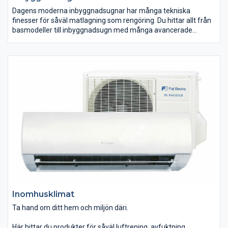
Dagens moderna inbyggnadsugnar har många tekniska
finesser för såväl matlagning som rengöring. Du hittar allt från
basmodeller till inbyggnadsugn med många avancerade
funktioner för hemmakocken med höga ambitioner. Välj den
variant som passar dig och din matlagning bäst. Många av våra
inbyggnadsugnar är enkla att rengöra tack vare pyrolys, katalys
eller ångrengöring.
Inomhusklimat
Ta hand om ditt hem och miljön däri.
Här hittar du produkter för såväl luftrening, avfuktning,