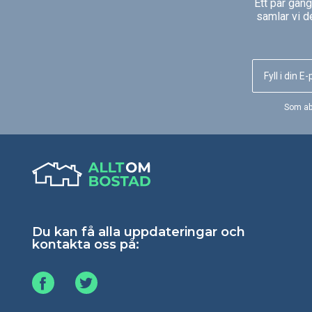
Ett par gån
ditt hus.
samlar vi d
Som ab
Du kan få alla uppdateringar och
kontakta oss på: