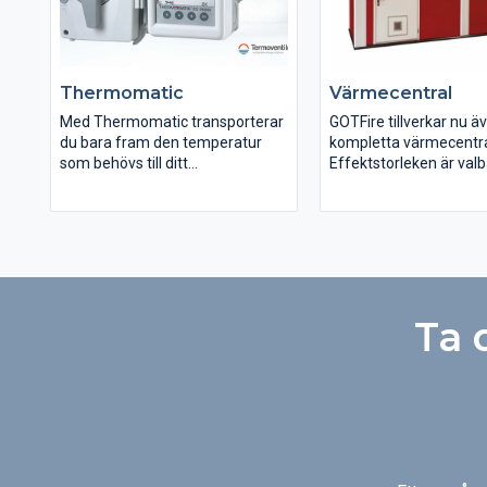
Thermomatic
Värmecentral
Med Thermomatic transporterar
GOTFire tillverkar nu ä
du bara fram den temperatur
kompletta värmecentra
som behövs till ditt
Effektstorleken är val
uppvärmningssystem, för att
25-100kW och
uppnå önskad
flisförrådsvolymen är 
inomhustemperatur. Det gör att
Värmecentralen levere
du sparar den lagrade värmen i
fullständigt monterad, 
din värmekälla så länge som
ansluta el, vatten och
möjligt och du minskar antalet
kulvertledning. Kontak
uppvärmningsfaser, vilket
GOTFire för mer inform
Ta 
medför en längre livslängd på
ditt värmesystem. Med en
automatiskt reglerad
inomhustemperatur använder du
den lagrade energin i ditt
värmesystem längre. Detta
skapar omtimala förutsättningar
för miljövänlig uppvärmning av