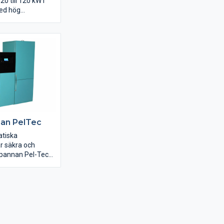
0 till 120 kW i
ed hög
tet gör pannan till
lexibel
 med god
i.
nan PelTec
atiska
r säkra och
tspannan Pel-Tec
 pelletsbrännare
fekterna 12-48kW.
har automatisk
jälvrengörande
kerställer driften
dande av pellets
et. Den