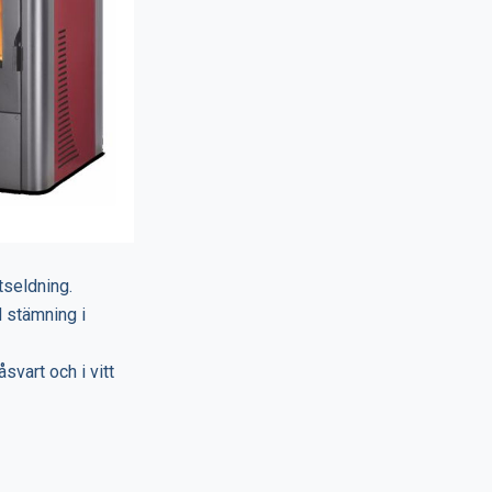
tseldning.
d stämning i
vart och i vitt