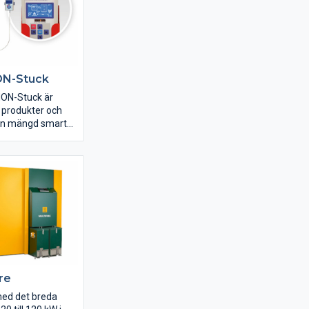
ON-Stuck
NON-Stuck är
a produkter och
n mängd smarta
d en
 displayenhet
elt att hålla koll
ing. Styrenheten
t från elektronisk
en till
ktioner. Skulle
 som blockerar
aktiveras en NON-
 som backar
 att stoppet
re
med det breda