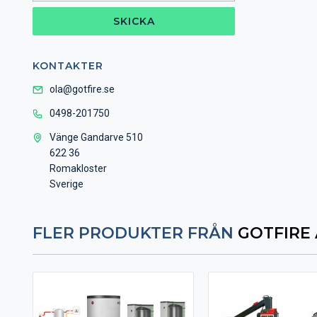
SKICKA
KONTAKTER
ola@gotfire.se
0498-201750
Vänge Gandarve 510
622 36
Romakloster
Sverige
FLER PRODUKTER FRÅN
GOTFIRE