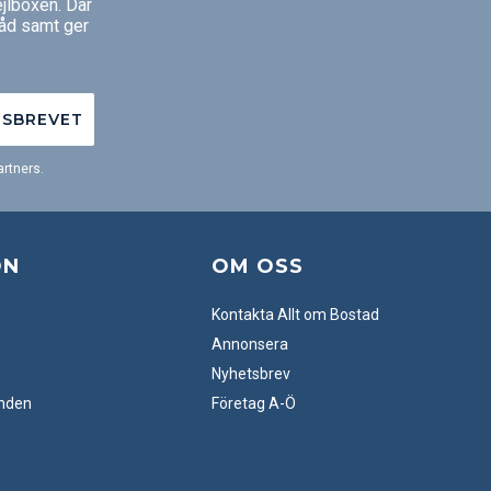
jlboxen. Där
råd samt ger
TSBREVET
rtners.
ON
OM OSS
Kontakta Allt om Bostad
Annonsera
Nyhetsbrev
anden
Företag A-Ö