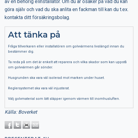
av en behörig elinstallatör. Om du är osäker på vad du kan
göra själv och vad du ska anlita en fackman till kan du t.ex.
kontakta ditt försäkringsbolag.
Att tänka på
Fråga tillverkaren eller installatören om golvvärmens livslängd innan du
bestämmer dig.
Ta reda på om det är enkelt att reparera och vilka skador som kan uppstå
om golvvärmen går sönder.
Husgrunden ska vara väl isolerad mot marken under huset.
Reglersystemet ska vara väl injusterat.
Välj golvmaterial som lätt släpper igenom värmen till inomhusluften.
Källa: Boverket