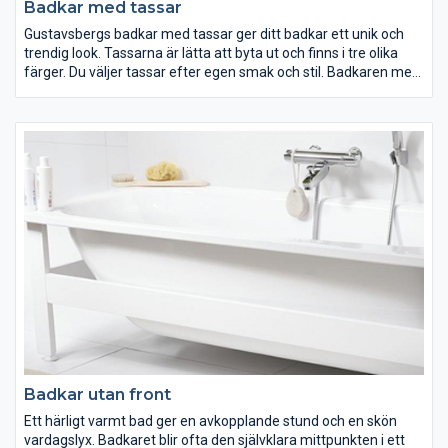
Badkar med tassar
Gustavsbergs badkar med tassar ger ditt badkar ett unik och
trendig look. Tassarna är lätta att byta ut och finns i tre olika
färger. Du väljer tassar efter egen smak och stil. Badkaren med
tassar är fristående och därmed lätta att städa. Det går att få
badkaret med en unik antihalkbehandling eller ytbehandling
(Glazeplus) så att de blir säkra och lättare att rengöra.
Badkar utan front
Ett härligt varmt bad ger en avkopplande stund och en skön
vardagslyx. Badkaret blir ofta den självklara mittpunkten i ett