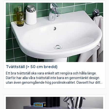
har allt du behöver när det är dags att montera. Här hittar du
alla tillbehör för ditt tvättställ.
Tvättställ (> 50 cm bredd)
Ett bra tvättställ ska vara enkelt att rengöra och hålla länge.
Därför har alla våra tvättställ inte bara en genomtänkt design
utan även genomgående hög porslinskvalitet. Oavsett hur ditt
badrum ser ut och vilka estetiska preferenser du har finner du, i
vårt sortiment, ett stort antal modeller och storlekar att välja
på. Oavsett om du är ute efter ett litet, stort, lyxigt eller mer
funktionellt badrum så har Gustavsberg ett tvättställ som
passar dig.