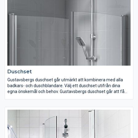
Gustavsberg erbjuder ett noga genomtänkt urval av blandare
som passar dig och dina önskemål oavsett vilken inredning du
har.
Duschset
Gustavsbergs duschset går utmärkt att kombinera med alla
badkars- och duschblandare. Välj ett duschset utifrån dina
egna önskemål och behov. Gustavsbergs duschset går att få
med allt ifrån en fyrkantig takdusch i kombination med
handdusch eller med enbart en handdusch. Välj ett duschset
med hylla eller utan. Kanske vill du ha ett duschset med färgade
detaljer i eller enhetligt i krom? Variationerna är många men
kvalitet, funktion och rena former är gemensamt för alla våra
duschset.