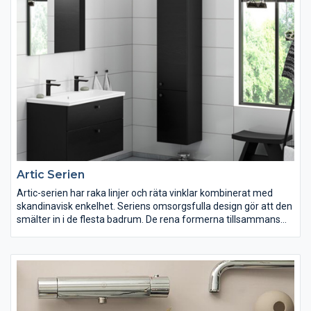
Artic Serien
Artic-serien har raka linjer och räta vinklar kombinerat med
skandinavisk enkelhet. Seriens omsorgsfulla design gör att den
smälter in i de flesta badrum. De rena formerna tillsammans
med de släta ytorna gör produkterna lättstädade och
hygieniska.