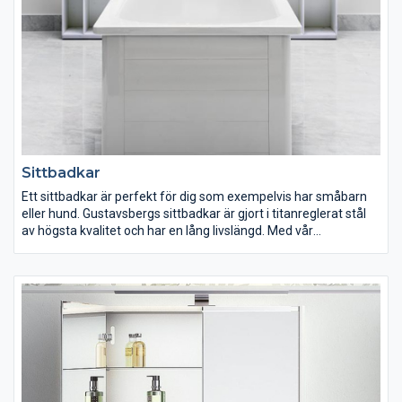
har.
Sittbadkar
Ett sittbadkar är perfekt för dig som exempelvis har småbarn
eller hund. Gustavsbergs sittbadkar är gjort i titanreglerat stål
av högsta kvalitet och har en lång livslängd. Med vår
ytbehandling Glazeplus blir sittbadkaret lättstädat eftersom
det hjälper till att skydda mot smuts och kalkavlagringar.