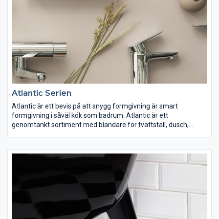
Atlantic Serien
Atlantic är ett bevis på att snygg formgivning är smart
formgivning i såväl kök som badrum. Atlantic är ett
genomtänkt sortiment med blandare för tvättställ, dusch,
badkar och kök.
Alla modeller finns i två olika utföranden, för att möta de högt
ställda krav som finns på marknaden.