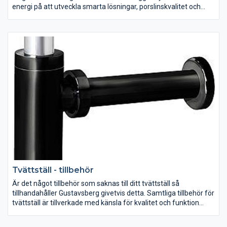
energi på att utveckla smarta lösningar, porslinskvalitet och
snygg design. Det spelar ingen roll hur ditt badrum ser ut eller
vilka önskemål du har, vi erbjuder ett stort antal toalettstolar att
välja på. Oavsett om du är ute efter en lyxigare känsla eller
enbart funktion så har Gustavsberg en toalettstol som passar
dig och ditt badrum.
Tvättställ - tillbehör
Är det något tillbehör som saknas till ditt tvättställ så
tillhandahåller Gustavsberg givetvis detta. Samtliga tillbehör för
tvättställ är tillverkade med känsla för kvalitet och funktion
samt håller samma höga standard som vårat övriga sortiment.
Kontrollera vad som ingår när du köper ditt tvättställ så att du