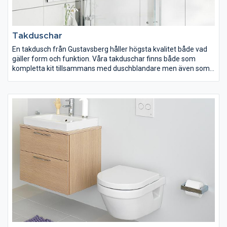
Takduschar
En takdusch från Gustavsberg håller högsta kvalitet både vad
gäller form och funktion. Våra takduschar finns både som
kompletta kit tillsammans med duschblandare men även som
separata takduschar som passar alla blandare med ½”
duschanslutning uppåt. Gustavsbergs takduschar finns både i
fyrkantiga och runda former och med en 3-funktions
handdusch. Välj takdusch utifrån egna önskemål och behov.
Variationerna är många men kvalitet, funktion och rena former
är gemensamt för alla våra takduschar.