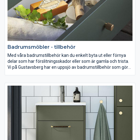
Badrumsmöbler - tillbehör
Med våra badrumstillbehör kan du enkelt byta ut eller förnya
delar som har förslitningsskador eller som är gamla och trista.
Vi på Gustavsberg har en uppsjö av badrumstillbehör som gör
det enkelt för dig att exempelvis byta ut ett ben till ett badkar
eller ett handtag till ett skåp. I vårt breda sortiment hittar du
med all säkerhet det tillbehör du är ute efter.