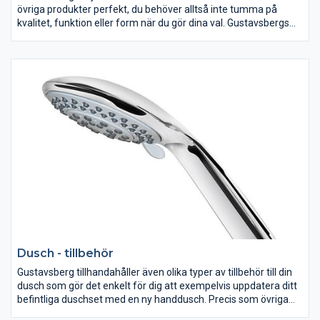
övriga produkter perfekt, du behöver alltså inte tumma på
kvalitet, funktion eller form när du gör dina val. Gustavsbergs
badrumstillbehör är fukttåliga och finns i många modeller.
Formspråket på samtliga badrumstillbehör är rent och avskalat,
ytfinish kombinerat med detaljer i kromad mässing som ger ditt
badrum ett trendigt lyft. Vi har badrumstillbehören du söker!
Dusch - tillbehör
Gustavsberg tillhandahåller även olika typer av tillbehör till din
dusch som gör det enkelt för dig att exempelvis uppdatera ditt
befintliga duschset med en ny handdusch. Precis som övriga
produkter i Gustavsbergs sortiment så håller även våra tillbehör