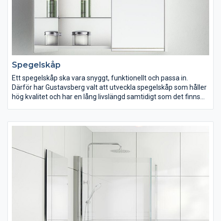
Spegelskåp
Ett spegelskåp ska vara snyggt, funktionellt och passa in.
Därför har Gustavsberg valt att utveckla spegelskåp som håller
hög kvalitet och har en lång livslängd samtidigt som det finns
gott om förvaringsutrymme. Många av våra spegelskåp har två
dörrar med speglar på både in- och utsidan, vilket gör det
lättare att spegla sig från olika vinklar. Du kan dessutom välja
ett spegelskåp med eluttag och flyttbara hyllplan inuti vilket
låter dig anpassa höjden på hyllorna efter dina behov.