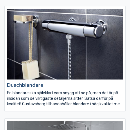
för dusch samma höga kvalitet, enhetliga design och smarta
funktionalitet.
Duschblandare
En blandare ska självklart vara snygg att se på, men det är på
insidan som de viktigaste detaljerna sitter. Satsa därför på
kvalitet! Gustavsberg tillhandahåller blandare i hög kvalitet med
smarta lösningar som både är energi- och vattenbesparande.
Har du små barn? Välj då en termostatblandare från
Gustavsberg med Safe Touch-funktion som reglerar
vattentemperaturen och eliminerar skållningsrisken.