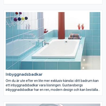
handtagslöst och har en dekorlist istället. Mixa och matcha
efter tycke och smak ur vårt breda sortiment av handtag för
badrumsskåp!
Inbyggnadsbadkar
Om du är ute efter en lite mer exklusiv känsla i ditt badrum kan
ett inbyggnadsbadkar vara lösningen. Gustavsbergs
inbyggnadsbadkar har en ren, modern design och kan beställas
i många olika modeller och storlekar. Samtliga
inbyggnadsbadkar från Gustavsberg går att få med en speciell
ytbehandling (Glazeplus) som hjälper till att skydda badkaret