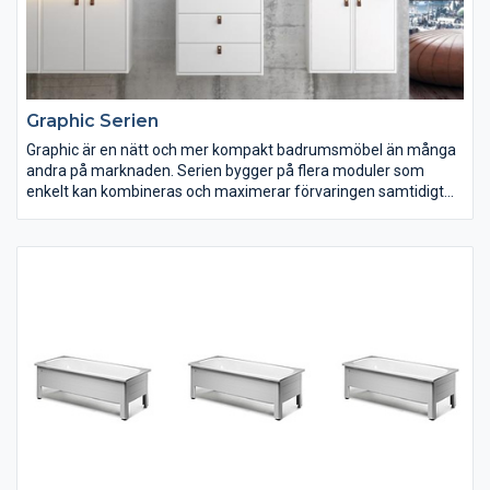
Graphic Serien
Graphic är en nätt och mer kompakt badrumsmöbel än många
andra på marknaden. Serien bygger på flera moduler som
enkelt kan kombineras och maximerar förvaringen samtidigt
som badrumsutrymme frigörs. Du väljer själv om badrummet
ska gå helt i grönt, eller om du bara vill ha en grön färgklick i
kombination med en inredning i vitt eller grått. Välj fritt efter
smak, utrymme och förvaringsbehov.