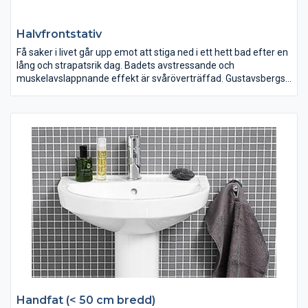
Halvfrontstativ
Få saker i livet går upp emot att stiga ned i ett hett bad efter en
lång och strapatsrik dag. Badets avstressande och
muskelavslappnande effekt är svåröverträffad. Gustavsbergs
badkar är inte indelade i produktserier eftersom de passar in i
de flesta badrum och med alla övriga produkter.
Handfat (< 50 cm bredd)