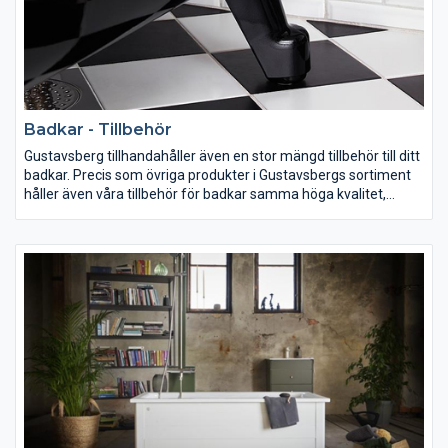
Badkar - Tillbehör
Gustavsberg tillhandahåller även en stor mängd tillbehör till ditt
badkar. Precis som övriga produkter i Gustavsbergs sortiment
håller även våra tillbehör för badkar samma höga kvalitet,
enhetliga design och smarta funktionalitet. Ta reda på vad som
ingår när du beställer ditt badkar och komplettera med
nödvändiga tillbehör direkt!