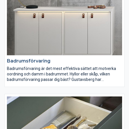
under badkaret vid städning.
Badrumsförvaring
Badrumsförvaring är det mest effektiva sättet att motverka
oordning och damm i badrummet. Hyllor eller skåp, vilken
badrumsförvaring passar dig bäst? Gustavsberg har
badrumsförvaring för alla behov. Skåp som gömmer undan
dina saker samtidigt som dammet håller sig borta. Hyllor som
ger större åtkomlighet och en möjlighet att exponera sådant du
vill visa eller som ska vara mer lättillgängligt. Även om
badrummet är litet så har vi badrumsförvaring som passar dig.
Vad du än väljer, satsa på mycket badrumsförvaring!