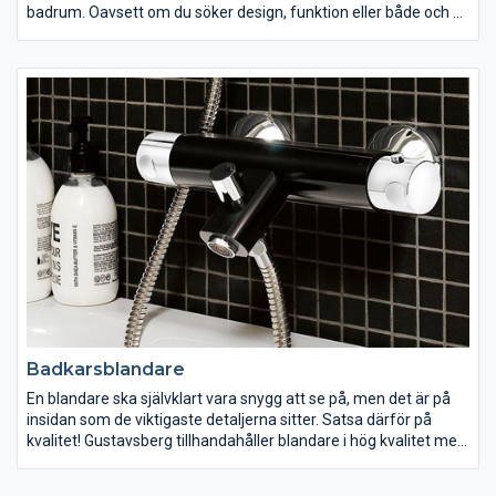
badrum. Oavsett om du söker design, funktion eller både och så
har vi ett badkar för dig. Välj med eller utan front, vitt eller svart,
på fina tassar eller inbyggt. Med vår antihalkbehandling och
speciella ytbehandling blir ditt badkar både mindre halkigt och
mer lättstädat.
Badkarsblandare
En blandare ska självklart vara snygg att se på, men det är på
insidan som de viktigaste detaljerna sitter. Satsa därför på
kvalitet! Gustavsberg tillhandahåller blandare i hög kvalitet med
smarta lösningar som både är energi- och vattenbesparande.
Har du små barn? Välj då en termostatblandare från