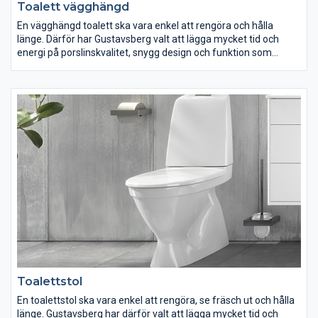
Toalett vägghängd
En vägghängd toalett ska vara enkel att rengöra och hålla
länge. Därför har Gustavsberg valt att lägga mycket tid och
energi på porslinskvalitet, snygg design och funktion som
underlättar städningen. Oberoende på hur ditt badrum ser ut
och vilka önskemål du har, finns ett stort antal vägghängda
toaletter att välja mellan. Oavsett om du är ute efter design
eller enbart funktion så har vi en vägghängd toalett som passar
dig och ditt badrum.
Toalettstol
En toalettstol ska vara enkel att rengöra, se fräsch ut och hålla
länge. Gustavsberg har därför valt att lägga mycket tid och