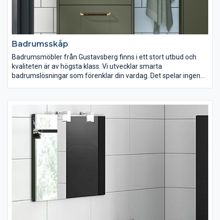
Badrumsskåp
Badrumsmöbler från Gustavsberg finns i ett stort utbud och
kvaliteten är av högsta klass. Vi utvecklar smarta
badrumslösningar som förenklar din vardag. Det spelar ingen
roll om ditt badrum är litet, mellan eller stort. I vårt breda
sortiment hittar du med säkerhet badrumsmöbler som passar
just dig och din familj. Med våra smarta och funktionella
badrumsmöbler gömmer du lätt undan dina saker.