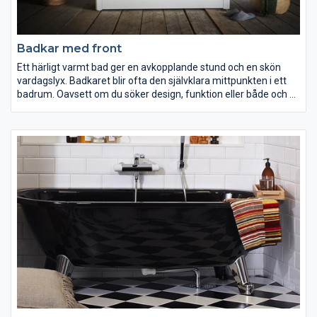
Badkar med front
Ett härligt varmt bad ger en avkopplande stund och en skön
vardagslyx. Badkaret blir ofta den självklara mittpunkten i ett
badrum. Oavsett om du söker design, funktion eller både och så
har vi ett badkar för dig. Välj med eller utan front, vitt eller svart,
på fina tassar eller inbyggt. Med vår antihalkbehandling och
speciella ytbehandling blir ditt badkar både mindre halkigt och
mer lättstädat.