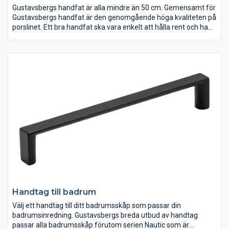
Gustavsbergs handfat är alla mindre än 50 cm. Gemensamt för
Gustavsbergs handfat är den genomgående höga kvaliteten på
porslinet. Ett bra handfat ska vara enkelt att hålla rent och ha
en lång livslängd. Sedan är förstås designen viktig! Oavsett hur
ditt badrum ser ut eller vilka estetiska preferenser du har, finns
ett stort antal handfat att välja på. Badrumsserien Logic är
särskilt framtagen för mindre badrum, där vissa handfat kan
placeras i hörn. Du hittar alla våra handfat här nedan.
Handtag till badrum
Välj ett handtag till ditt badrumsskåp som passar din
badrumsinredning. Gustavsbergs breda utbud av handtag
passar alla badrumsskåp förutom serien Nautic som är