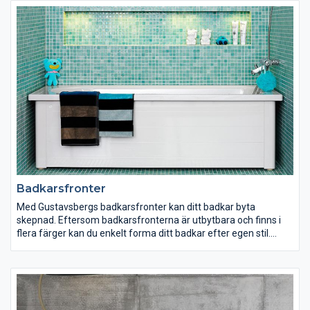
Gustavsberg med Safe Touch-funktion som reglerar
vattentemperaturen och eliminerar skållningsrisken.
Gustavsberg erbjuder ett noga genomtänkt urval av blandare
som passar dig och dina önskemål oavsett vilken inredning du
har.
Badkarsfronter
Med Gustavsbergs badkarsfronter kan ditt badkar byta
skepnad. Eftersom badkarsfronterna är utbytbara och finns i
flera färger kan du enkelt forma ditt badkar efter egen stil.
Varför inte byta till ett mer tilltalande och färgglatt badkar som
ger ditt badrum en modern touch? Gustavsbergs
badkarsfronter döljer avloppsanslutningen samtidigt som
fronterna har en annan smart lösning: med ett enkelt
handgrepp kan du skjuta upp fronten för att lättare komma åt