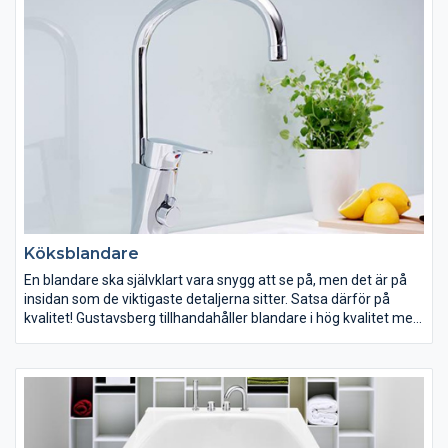
mot smuts och kalkavlagringar.
Köksblandare
En blandare ska självklart vara snygg att se på, men det är på
insidan som de viktigaste detaljerna sitter. Satsa därför på
kvalitet! Gustavsberg tillhandahåller blandare i hög kvalitet med
smarta lösningar som både är energi- och vattenbesparande.
Har du små barn? Välj då en termostatblandare från
Gustavsberg med Safe Touch-funktion som reglerar
vattentemperaturen och eliminerar skållningsrisken.
Gustavsberg erbjuder ett noga genomtänkt urval av blandare
som passar dig och dina önskemål oavsett vilken inredning du