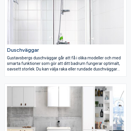
Duschväggar
Gustavsbergs duschväggar går att få i olika modeller och med
smarta funktioner som gör att ditt badrum fungerar optimalt,
oavsett storlek. Du kan välja raka eller rundade duschväggar
med antingen slagdörrar eller skjutdörrar. En fördel med
slagdörrarna är att de kan öppnas både inåt och utåt, vilket
sparar värdefullt utrymme. Våra duschväggarn levereras med
svallskydd för att förhindra att vattnet rinner ut över golvet.