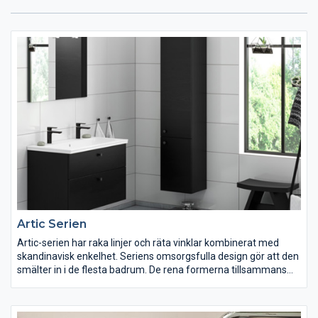
Artic Serien
Artic-serien har raka linjer och räta vinklar kombinerat med
skandinavisk enkelhet. Seriens omsorgsfulla design gör att den
smälter in i de flesta badrum. De rena formerna tillsammans
med de släta ytorna gör produkterna lättstädade och
hygieniska.