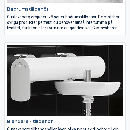
Badrumstillbehör
Gustavsberg erbjuder två serier badrumstillbehör. De matchar
övriga produkter perfekt, du behöver alltså inte tumma på
kvalitet, funktion eller form när du gör dina val. Gustavsbergs
badrumstillbehör är fukttåliga och finns i många modeller.
Formspråket på samtliga badrumstillbehör är rent och avskalat,
ytfinish kombinerat med detaljer i kromad mässing som ger ditt
badrum ett trendigt lyft. Vi har badrumstillbehören du söker!
Blandare - tillbehör
Gustavsberg tillhandahåller även olika typer av tillbehör till din