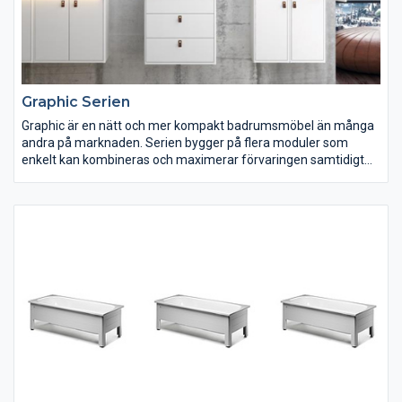
Graphic Serien
Graphic är en nätt och mer kompakt badrumsmöbel än många
andra på marknaden. Serien bygger på flera moduler som
enkelt kan kombineras och maximerar förvaringen samtidigt
som badrumsutrymme frigörs. Du väljer själv om badrummet
ska gå helt i grönt, eller om du bara vill ha en grön färgklick i
kombination med en inredning i vitt eller grått. Välj fritt efter
smak, utrymme och förvaringsbehov.