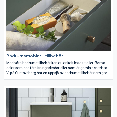
Vad du än väljer, satsa på mycket badrumsförvaring!
Badrumsmöbler - tillbehör
Med våra badrumstillbehör kan du enkelt byta ut eller förnya
delar som har förslitningsskador eller som är gamla och trista.
Vi på Gustavsberg har en uppsjö av badrumstillbehör som gör
det enkelt för dig att exempelvis byta ut ett ben till ett badkar
eller ett handtag till ett skåp. I vårt breda sortiment hittar du
med all säkerhet det tillbehör du är ute efter.