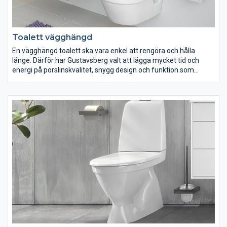
Toalett vägghängd
En vägghängd toalett ska vara enkel att rengöra och hålla
länge. Därför har Gustavsberg valt att lägga mycket tid och
energi på porslinskvalitet, snygg design och funktion som
underlättar städningen. Oberoende på hur ditt badrum ser ut
och vilka önskemål du har, finns ett stort antal vägghängda
toaletter att välja mellan. Oavsett om du är ute efter design
eller enbart funktion så har vi en vägghängd toalett som passar
dig och ditt badrum.