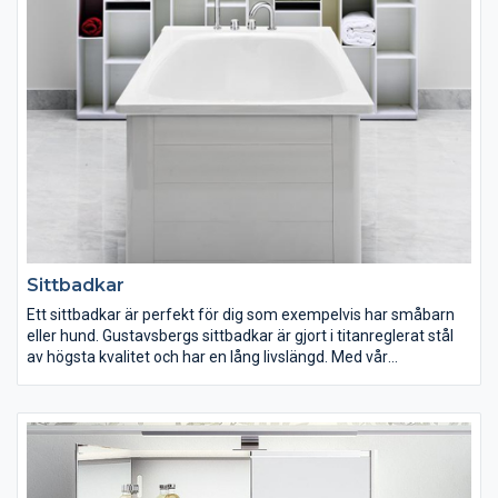
mot smuts och kalkavlagringar.
Sittbadkar
Ett sittbadkar är perfekt för dig som exempelvis har småbarn
eller hund. Gustavsbergs sittbadkar är gjort i titanreglerat stål
av högsta kvalitet och har en lång livslängd. Med vår
ytbehandling Glazeplus blir sittbadkaret lättstädat eftersom
det hjälper till att skydda mot smuts och kalkavlagringar.