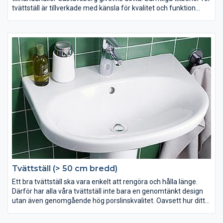
tvättställ är tillverkade med känsla för kvalitet och funktion
samt håller samma höga standard som vårat övriga sortiment.
Kontrollera vad som ingår när du köper ditt tvättställ så att du
har allt du behöver när det är dags att montera. Här hittar du
alla tillbehör för ditt tvättställ.
Tvättställ (> 50 cm bredd)
Ett bra tvättställ ska vara enkelt att rengöra och hålla länge.
Därför har alla våra tvättställ inte bara en genomtänkt design
utan även genomgående hög porslinskvalitet. Oavsett hur ditt
badrum ser ut och vilka estetiska preferenser du har finner du, i
vårt sortiment, ett stort antal modeller och storlekar att välja