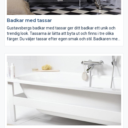
Badkar med tassar
Gustavsbergs badkar med tassar ger ditt badkar ett unik och
trendig look. Tassarna är lätta att byta ut och finns i tre olika
färger. Du väljer tassar efter egen smak och stil. Badkaren med
tassar är fristående och därmed lätta att städa. Det går att få
badkaret med en unik antihalkbehandling eller ytbehandling
(Glazeplus) så att de blir säkra och lättare att rengöra.