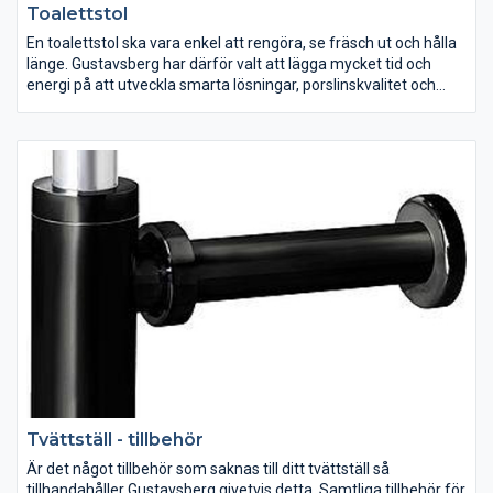
Toalettstol
En toalettstol ska vara enkel att rengöra, se fräsch ut och hålla
länge. Gustavsberg har därför valt att lägga mycket tid och
energi på att utveckla smarta lösningar, porslinskvalitet och
snygg design. Det spelar ingen roll hur ditt badrum ser ut eller
vilka önskemål du har, vi erbjuder ett stort antal toalettstolar att
välja på. Oavsett om du är ute efter en lyxigare känsla eller
enbart funktion så har Gustavsberg en toalettstol som passar
dig och ditt badrum.
Tvättställ - tillbehör
Är det något tillbehör som saknas till ditt tvättställ så
tillhandahåller Gustavsberg givetvis detta. Samtliga tillbehör för