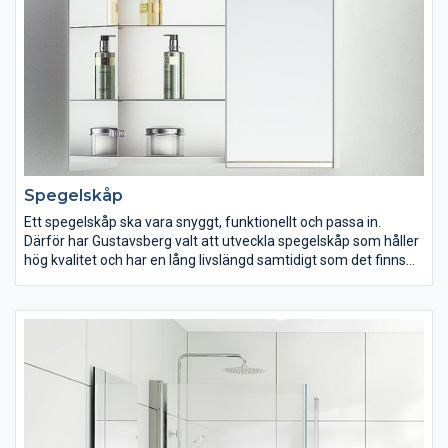
Spegelskåp
Ett spegelskåp ska vara snyggt, funktionellt och passa in.
Därför har Gustavsberg valt att utveckla spegelskåp som håller
hög kvalitet och har en lång livslängd samtidigt som det finns
gott om förvaringsutrymme. Många av våra spegelskåp har två
dörrar med speglar på både in- och utsidan, vilket gör det
lättare att spegla sig från olika vinklar. Du kan dessutom välja
ett spegelskåp med eluttag och flyttbara hyllplan inuti vilket
låter dig anpassa höjden på hyllorna efter dina behov.