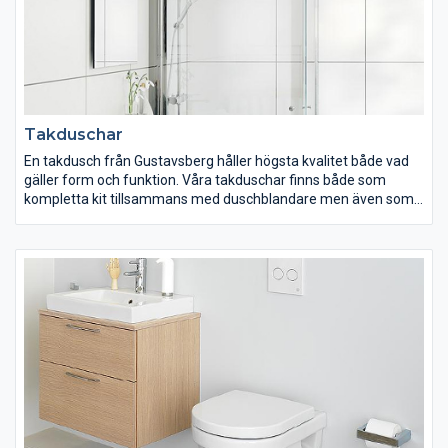
Takduschar
En takdusch från Gustavsberg håller högsta kvalitet både vad
gäller form och funktion. Våra takduschar finns både som
kompletta kit tillsammans med duschblandare men även som
separata takduschar som passar alla blandare med ½”
duschanslutning uppåt. Gustavsbergs takduschar finns både i
fyrkantiga och runda former och med en 3-funktions
handdusch. Välj takdusch utifrån egna önskemål och behov.
Variationerna är många men kvalitet, funktion och rena former
är gemensamt för alla våra takduschar.