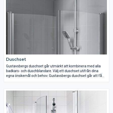
Gustavsberg erbjuder ett noga genomtänkt urval av blandare
som passar dig och dina önskemål oavsett vilken inredning du
har.
Duschset
Gustavsbergs duschset går utmärkt att kombinera med alla
badkars- och duschblandare. Välj ett duschset utifrån dina
egna önskemål och behov. Gustavsbergs duschset går att få
med allt ifrån en fyrkantig takdusch i kombination med
handdusch eller med enbart en handdusch. Välj ett duschset
med hylla eller utan. Kanske vill du ha ett duschset med färgade
detaljer i eller enhetligt i krom? Variationerna är många men
kvalitet, funktion och rena former är gemensamt för alla våra
duschset.