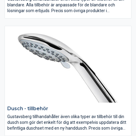
blandare. Alla tillbehör är anpassade för de blandare och
lösningar som erbjuds. Precis som övriga produkter i
Gustavsbergs sortiment så håller även våra tillbehör för
blandare samma höga kvalitet och smarta funktion. Ta reda på
vad som ingår när du beställer din blandare och komplettera
med nödvändiga tillbehör direkt!
Dusch - tillbehör
Gustavsberg tillhandahåller även olika typer av tillbehör till din
dusch som gör det enkelt för dig att exempelvis uppdatera ditt
befintliga duschset med en ny handdusch. Precis som övriga
produkter i Gustavsbergs sortiment så håller även våra tillbehör