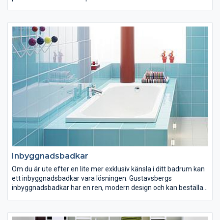
handtagslöst och har en dekorlist istället. Mixa och matcha
efter tycke och smak ur vårt breda sortiment av handtag för
badrumsskåp!
Inbyggnadsbadkar
Om du är ute efter en lite mer exklusiv känsla i ditt badrum kan
ett inbyggnadsbadkar vara lösningen. Gustavsbergs
inbyggnadsbadkar har en ren, modern design och kan beställas
i många olika modeller och storlekar. Samtliga
inbyggnadsbadkar från Gustavsberg går att få med en speciell
ytbehandling (Glazeplus) som hjälper till att skydda badkaret