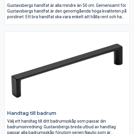
Gustavsbergs handfat är alla mindre än 50 cm. Gemensamt för
Gustavsbergs handfat är den genomgående höga kvaliteten på
porslinet. Ett bra handfat ska vara enkelt att hålla rent och ha
en lång livslängd. Sedan är förstås designen viktig! Oavsett hur
ditt badrum ser ut eller vilka estetiska preferenser du har, finns
ett stort antal handfat att välja på. Badrumsserien Logic är
särskilt framtagen för mindre badrum, där vissa handfat kan
placeras i hörn. Du hittar alla våra handfat här nedan.
Handtag till badrum
Välj ett handtag till ditt badrumsskåp som passar din
badrumsinredning. Gustavsbergs breda utbud av handtag
passar alla badrumsskåp förutom serien Nautic som är