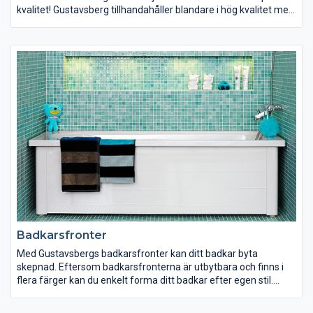
kvalitet! Gustavsberg tillhandahåller blandare i hög kvalitet med
smarta lösningar som både är energi- och vattenbesparande.
Har du små barn? Välj då en termostatblandare från
Gustavsberg med Safe Touch-funktion som reglerar
vattentemperaturen och eliminerar skållningsrisken.
Gustavsberg erbjuder ett noga genomtänkt urval av blandare
som passar dig och dina önskemål oavsett vilken inredning du
har.
Badkarsfronter
Med Gustavsbergs badkarsfronter kan ditt badkar byta
skepnad. Eftersom badkarsfronterna är utbytbara och finns i
flera färger kan du enkelt forma ditt badkar efter egen stil.
Varför inte byta till ett mer tilltalande och färgglatt badkar som
ger ditt badrum en modern touch? Gustavsbergs