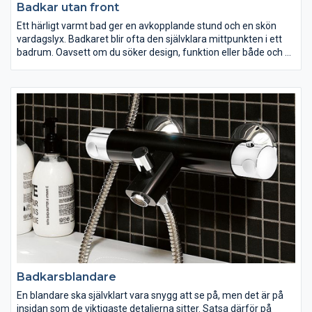
Badkar utan front
Ett härligt varmt bad ger en avkopplande stund och en skön
vardagslyx. Badkaret blir ofta den självklara mittpunkten i ett
badrum. Oavsett om du söker design, funktion eller både och så
har vi ett badkar för dig. Välj med eller utan front, vitt eller svart,
på fina tassar eller inbyggt. Med vår antihalkbehandling och
speciella ytbehandling blir ditt badkar både mindre halkigt och
mer lättstädat.
Badkarsblandare
En blandare ska självklart vara snygg att se på, men det är på
insidan som de viktigaste detaljerna sitter. Satsa därför på