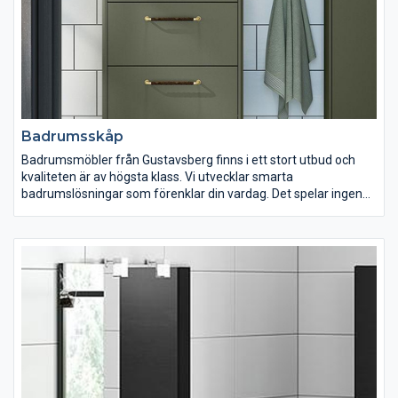
Badrumsskåp
Badrumsmöbler från Gustavsberg finns i ett stort utbud och
kvaliteten är av högsta klass. Vi utvecklar smarta
badrumslösningar som förenklar din vardag. Det spelar ingen
roll om ditt badrum är litet, mellan eller stort. I vårt breda
sortiment hittar du med säkerhet badrumsmöbler som passar
just dig och din familj. Med våra smarta och funktionella
badrumsmöbler gömmer du lätt undan dina saker.