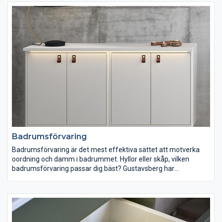
badkarsfronter döljer avloppsanslutningen samtidigt som
fronterna har en annan smart lösning: med ett enkelt
handgrepp kan du skjuta upp fronten för att lättare komma åt
under badkaret vid städning.
Badrumsförvaring
Badrumsförvaring är det mest effektiva sättet att motverka
oordning och damm i badrummet. Hyllor eller skåp, vilken
badrumsförvaring passar dig bäst? Gustavsberg har
badrumsförvaring för alla behov. Skåp som gömmer undan
dina saker samtidigt som dammet håller sig borta. Hyllor som
ger större åtkomlighet och en möjlighet att exponera sådant du
vill visa eller som ska vara mer lättillgängligt. Även om
badrummet är litet så har vi badrumsförvaring som passar dig.