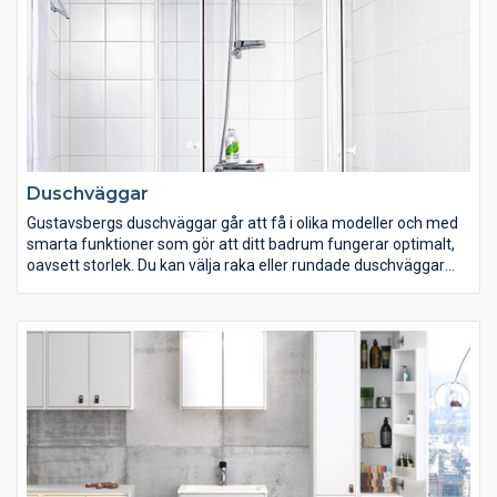
Duschväggar
Gustavsbergs duschväggar går att få i olika modeller och med
smarta funktioner som gör att ditt badrum fungerar optimalt,
oavsett storlek. Du kan välja raka eller rundade duschväggar
med antingen slagdörrar eller skjutdörrar. En fördel med
slagdörrarna är att de kan öppnas både inåt och utåt, vilket
sparar värdefullt utrymme. Våra duschväggarn levereras med
svallskydd för att förhindra att vattnet rinner ut över golvet.