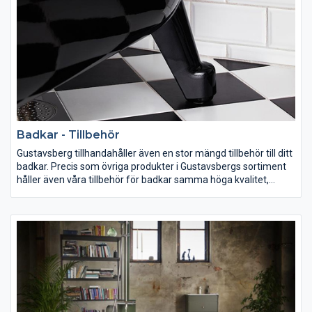
Badkar - Tillbehör
Gustavsberg tillhandahåller även en stor mängd tillbehör till ditt
badkar. Precis som övriga produkter i Gustavsbergs sortiment
håller även våra tillbehör för badkar samma höga kvalitet,
enhetliga design och smarta funktionalitet. Ta reda på vad som
ingår när du beställer ditt badkar och komplettera med
nödvändiga tillbehör direkt!