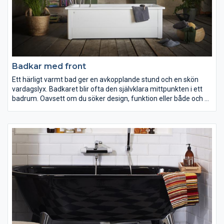
Badkar med front
Ett härligt varmt bad ger en avkopplande stund och en skön
vardagslyx. Badkaret blir ofta den självklara mittpunkten i ett
badrum. Oavsett om du söker design, funktion eller både och så
har vi ett badkar för dig. Välj med eller utan front, vitt eller svart,
på fina tassar eller inbyggt. Med vår antihalkbehandling och
speciella ytbehandling blir ditt badkar både mindre halkigt och
mer lättstädat.