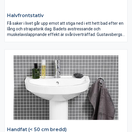
Halvfrontstativ
Få saker i livet går upp emot att stiga ned i ett hett bad efter en
lång och strapatsrik dag. Badets avstressande och
muskelavslappnande effekt är svåröverträffad. Gustavsbergs
badkar är inte indelade i produktserier eftersom de passar in i
de flesta badrum och med alla övriga produkter.
Handfat (< 50 cm bredd)