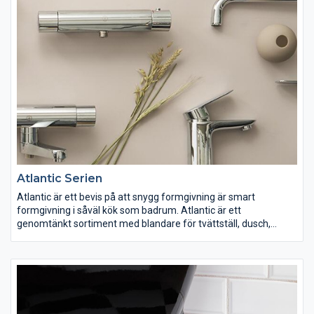
Atlantic Serien
Atlantic är ett bevis på att snygg formgivning är smart
formgivning i såväl kök som badrum. Atlantic är ett
genomtänkt sortiment med blandare för tvättställ, dusch,
badkar och kök.
Alla modeller finns i två olika utföranden, för att möta de högt
ställda krav som finns på marknaden.