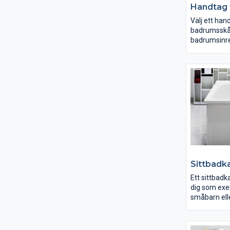
Handtag 
Välj ett handt
badrumsskå
badrumsinre
Gustavsberg
handtag pas
badrumsskå
Nautic som 
och har en de
Mixa och ma
och smak ur
sortiment a
badrumsskå
Sittbadk
Ett sittbadk
dig som exe
småbarn ell
Gustavsberg
gjort i titan
högsta kvali