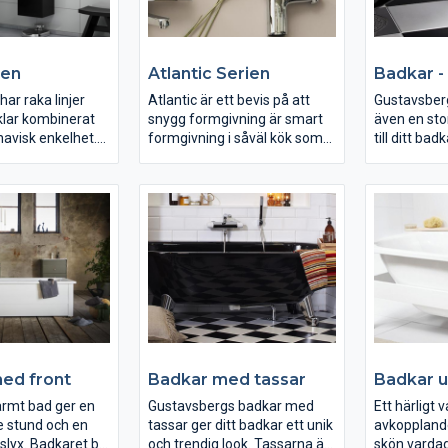
ien
Atlantic Serien
Badkar - 
har raka linjer
Atlantic är ett bevis på att
Gustavsberg
klar kombinerat
snygg formgivning är smart
även en sto
avisk enkelhet.
formgivning i såväl kök som
till ditt bad
orgsfulla design
badrum. Atlantic är ett
övriga produ
smälter in i de
genomtänkt sortiment med
Gustavsber
um. De rena
blandare för tvättställ, dusch,
håller även 
illsammans med
badkar och kök.
badkar sam
rna gör
enhetliga d
 lättstädade och
Alla modeller finns i två olika
funktionalit
utföranden, för att möta de
som ingår n
högt ställda krav som finns
ditt badkar
på marknaden.
med nödvänd
direkt!
ed front
Badkar med tassar
Badkar u
varmt bad ger en
Gustavsbergs badkar med
Ett härligt 
 stund och en
tassar ger ditt badkar ett unik
avkoppland
lyx. Badkaret blir
och trendig look. Tassarna är
skön vardag