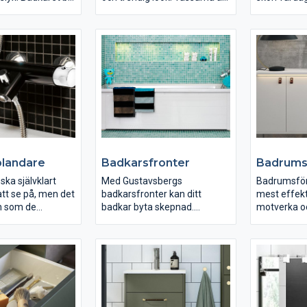
lvklara
lätta att byta ut och finns i tre
ofta den sjä
 i ett badrum.
olika färger. Du väljer tassar
mittpunkten
du söker design,
efter egen smak och stil.
Oavsett om 
er både och så har
Badkaren med tassar är
funktion el
 för dig. Välj med
fristående och därmed lätta
vi ett badka
nt, vitt eller
att städa. Det går att få
eller utan fr
a tassar eller
badkaret med en unik
svart, på fin
d vår
antihalkbehandling eller
inbyggt. Me
andling och
ytbehandling (Glazeplus) så
antihalkbeh
ehandling blir ditt
att de blir säkra och lättare
speciella yt
 mindre halkigt
att rengöra.
badkar både
städat.
och mer lät
landare
Badkarsfronter
Badrums
ska självklart
Med Gustavsbergs
Badrumsför
tt se på, men det
badkarsfronter kan ditt
mest effekt
an som de
badkar byta skepnad.
motverka o
taljerna sitter.
Eftersom badkarsfronterna
damm i bad
 på kvalitet!
är utbytbara och finns i flera
eller skåp, v
tillhandahåller
färger kan du enkelt forma
badrumsför
ög kvalitet med
ditt badkar efter egen stil.
bäst? Gust
ingar som både
Varför inte byta till ett mer
badrumsförv
ch
tilltalande och färgglatt
behov. Sk
rande. Har du
badkar som ger ditt badrum
undan dina 