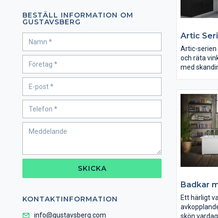
BESTÄLL INFORMATION OM
GUSTAVSBERG
Artic Ser
Artic-serien 
och räta vin
med skandin
Seriens oms
gör att den 
flesta badr
formerna t
de släta yto
produkterna
hygieniska.
SKICKA
Badkar m
Ett härligt 
KONTAKTINFORMATION
avkopplande
info@gustavsberg.com
skön vardags