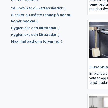
serier badru
Så undviker du vattenskador
()
matchar övr
perfekt, du 
8 saker du måste tänka på när du
inte tumma p
köper badkar
()
funktion ell
dina val. Gu
Hygieniskt och lättstädat
()
badrumstill
Hygieniskt och lättstädat
()
fukttåliga o
modeller. F
Maximal badrumsförvaring
()
samtliga ba
rent och avs
kombinerat 
kromad mäss
badrum ett t
Duschbl
har badrums
söker!
En blandare 
vara snygg a
är på insid
viktigaste de
Satsa därför
Gustavsberg 
blandare i h
smarta lösn