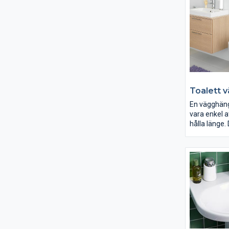
lång livslän
ytbehandling
sittbadkaret
eftersom det 
skydda mot
kalkavlagrin
Toalett 
En vägghäng
vara enkel a
hålla länge.
Gustavsberg 
mycket tid o
porslinskval
och funktio
städningen.
hur ditt bad
vilka önskem
ett stort a
toaletter att
Oavsett om 