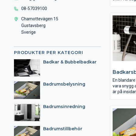
ofta den sjä
08-57039100
mittpunkten
Oavsett om 
Chamottevägen 15
funktion ell
Gustavsberg
vi ett badkar
Sverige
eller utan fro
svart, på fin
inbyggt. Me
antihalkbeh
PRODUKTER PER KATEGORI
speciella ytb
Badkar & Bubbelbadkar
badkar både
och mer lätt
Badkarsb
En blandare 
Badrumsbelysning
vara snygg a
är på insid
viktigaste de
Satsa därför
Badrumsinredning
Gustavsberg 
blandare i h
smarta lösn
är energi- o
Badrumstillbehör
vattenbespa