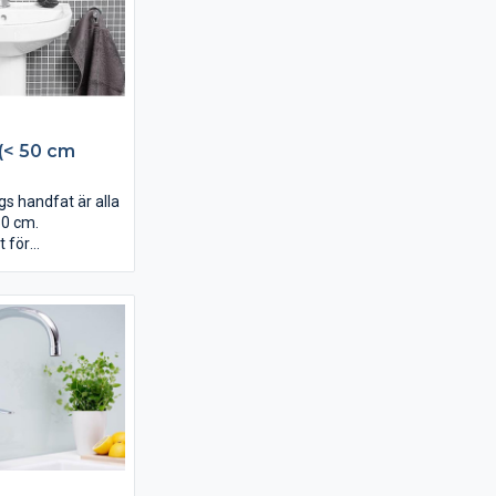
ed slagdörrarna
an öppnas både
t, vilket sparar
utrymme. Våra
rn levereras med
ör att förhindra
rinner ut över
(< 50 cm
s handfat är alla
50 cm.
 för
gs handfat är den
de höga
å porslinet. Ett bra
 vara enkelt att
ch ha en lång
edan är förstås
ktig! Oavsett hur
ser ut eller vilka
referenser du har,
ort antal handfat
å. Badrumsserien