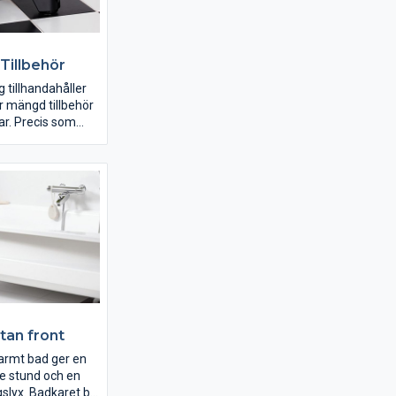
Tillbehör
 tillhandahåller
r mängd tillbehör
kar. Precis som
kter i
gs sortiment
våra tillbehör för
ma höga kvalitet,
esign och smarta
et. Ta reda på vad
är du beställer
 och komplettera
iga tillbehör
tan front
varmt bad ger en
e stund och en
slyx. Badkaret blir