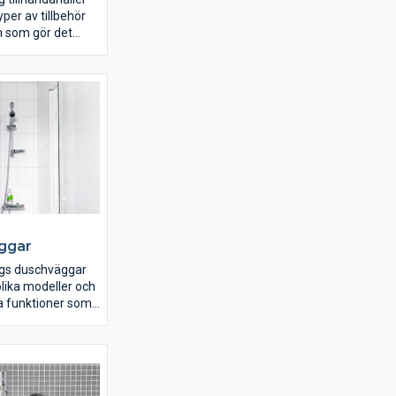
yper av tillbehör
ch som gör det
ig att exempelvis
tt befintliga
ed en ny
 Precis som
kter i
gs sortiment så
våra tillbehör för
a höga kvalitet,
esign och smarta
et.
ggar
gs duschväggar
 olika modeller och
 funktioner som
t badrum fungerar
vsett storlek. Du
ka eller rundade
r med antingen
ller skjutdörrar.