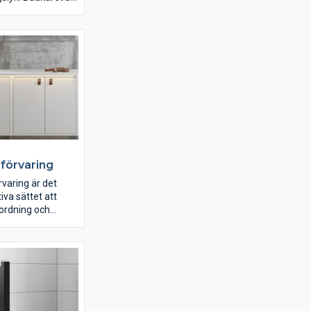
lvklara
 i ett badrum.
du söker design,
ler både och så har
r för dig. Välj med
ont, vitt eller
a tassar eller
d vår
andling och
behandling blir ditt
 mindre halkigt
tstädat.
förvaring
varing är det
iva sättet att
ordning och
rummet. Hyllor
ilken
varing passar dig
avsberg har
aring för alla
åp som gömmer
saker samtidigt