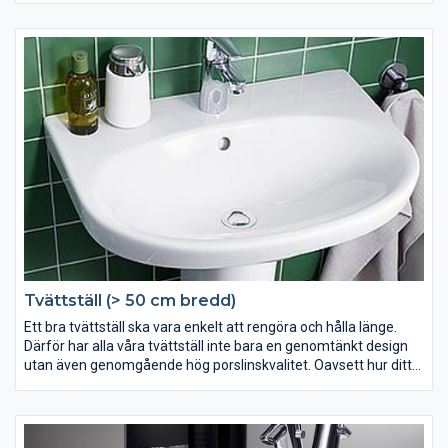
Kontrollera vad som ingår när du köper ditt tvättställ så att du
har allt du behöver när det är dags att montera. Här hittar du
alla tillbehör för ditt tvättställ.
Tvättställ (> 50 cm bredd)
Ett bra tvättställ ska vara enkelt att rengöra och hålla länge.
Därför har alla våra tvättställ inte bara en genomtänkt design
utan även genomgående hög porslinskvalitet. Oavsett hur ditt
badrum ser ut och vilka estetiska preferenser du har finner du, i
vårt sortiment, ett stort antal modeller och storlekar att välja
på. Oavsett om du är ute efter ett litet, stort, lyxigt eller mer
funktionellt badrum så har Gustavsberg ett tvättställ som