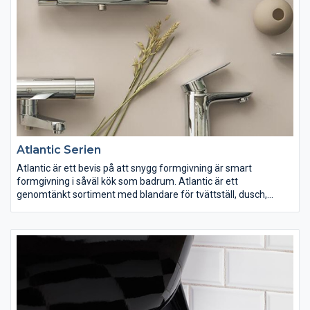
Atlantic Serien
Atlantic är ett bevis på att snygg formgivning är smart
formgivning i såväl kök som badrum. Atlantic är ett
genomtänkt sortiment med blandare för tvättställ, dusch,
badkar och kök.
Alla modeller finns i två olika utföranden, för att möta de högt
ställda krav som finns på marknaden.