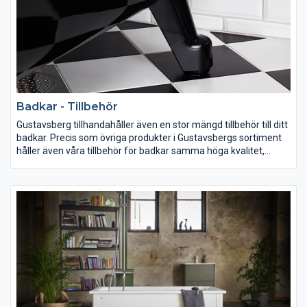
Badkar - Tillbehör
Gustavsberg tillhandahåller även en stor mängd tillbehör till ditt
badkar. Precis som övriga produkter i Gustavsbergs sortiment
håller även våra tillbehör för badkar samma höga kvalitet,
enhetliga design och smarta funktionalitet. Ta reda på vad som
ingår när du beställer ditt badkar och komplettera med
nödvändiga tillbehör direkt!