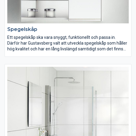
Spegelskåp
Ett spegelskåp ska vara snyggt, funktionellt och passa in.
Därför har Gustavsberg valt att utveckla spegelskåp som håller
hög kvalitet och har en lång livslängd samtidigt som det finns
gott om förvaringsutrymme. Många av våra spegelskåp har två
dörrar med speglar på både in- och utsidan, vilket gör det
lättare att spegla sig från olika vinklar. Du kan dessutom välja
ett spegelskåp med eluttag och flyttbara hyllplan inuti vilket
låter dig anpassa höjden på hyllorna efter dina behov.