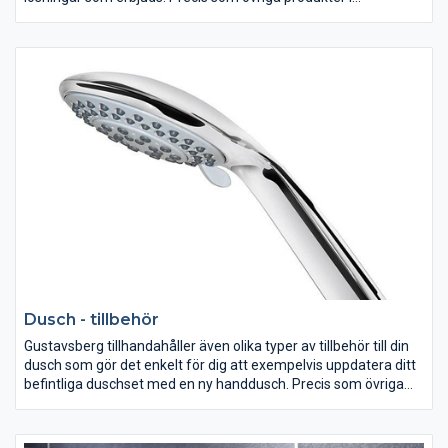
Gustavsbergs sortiment så håller även våra tillbehör för
blandare samma höga kvalitet och smarta funktion. Ta reda på
vad som ingår när du beställer din blandare och komplettera
med nödvändiga tillbehör direkt!
Dusch - tillbehör
Gustavsberg tillhandahåller även olika typer av tillbehör till din
dusch som gör det enkelt för dig att exempelvis uppdatera ditt
befintliga duschset med en ny handdusch. Precis som övriga
produkter i Gustavsbergs sortiment så håller även våra tillbehör
för dusch samma höga kvalitet, enhetliga design och smarta
funktionalitet.