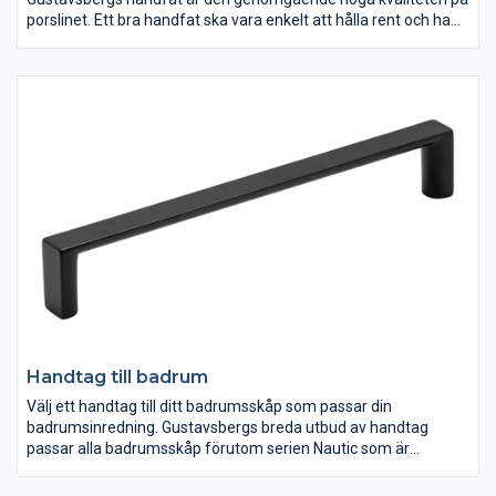
porslinet. Ett bra handfat ska vara enkelt att hålla rent och ha
en lång livslängd. Sedan är förstås designen viktig! Oavsett hur
ditt badrum ser ut eller vilka estetiska preferenser du har, finns
ett stort antal handfat att välja på. Badrumsserien Logic är
särskilt framtagen för mindre badrum, där vissa handfat kan
placeras i hörn. Du hittar alla våra handfat här nedan.
Handtag till badrum
Välj ett handtag till ditt badrumsskåp som passar din
badrumsinredning. Gustavsbergs breda utbud av handtag
passar alla badrumsskåp förutom serien Nautic som är
handtagslöst och har en dekorlist istället. Mixa och matcha
efter tycke och smak ur vårt breda sortiment av handtag för