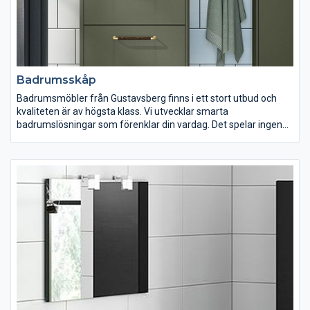
Badrumsskåp
Badrumsmöbler från Gustavsberg finns i ett stort utbud och
kvaliteten är av högsta klass. Vi utvecklar smarta
badrumslösningar som förenklar din vardag. Det spelar ingen
roll om ditt badrum är litet, mellan eller stort. I vårt breda
sortiment hittar du med säkerhet badrumsmöbler som passar
just dig och din familj. Med våra smarta och funktionella
badrumsmöbler gömmer du lätt undan dina saker.