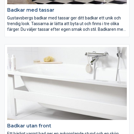
Badkar med tassar
Gustavsbergs badkar med tassar ger ditt badkar ett unik och
trendig look. Tassarna är lätta att byta ut och finns i tre olika
färger. Du väljer tassar efter egen smak och stil. Badkaren med
tassar är fristående och därmed lätta att städa. Det går att få
badkaret med en unik antihalkbehandling eller ytbehandling
(Glazeplus) så att de blir säkra och lättare att rengöra.
Badkar utan front
Ett härligt varmt bad ger en avkopplande stund och en skön