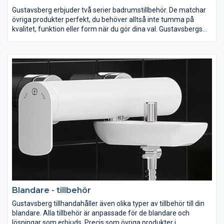
Gustavsberg erbjuder två serier badrumstillbehör. De matchar
övriga produkter perfekt, du behöver alltså inte tumma på
kvalitet, funktion eller form när du gör dina val. Gustavsbergs
badrumstillbehör är fukttåliga och finns i många modeller.
Formspråket på samtliga badrumstillbehör är rent och avskalat,
ytfinish kombinerat med detaljer i kromad mässing som ger ditt
badrum ett trendigt lyft. Vi har badrumstillbehören du söker!
Blandare - tillbehör
Gustavsberg tillhandahåller även olika typer av tillbehör till din
blandare. Alla tillbehör är anpassade för de blandare och
lösningar som erbjuds. Precis som övriga produkter i