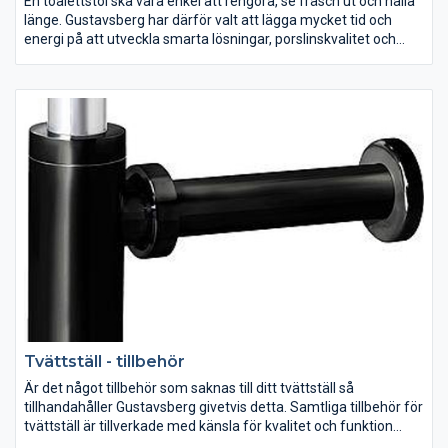
En toalettstol ska vara enkel att rengöra, se fräsch ut och hålla
länge. Gustavsberg har därför valt att lägga mycket tid och
energi på att utveckla smarta lösningar, porslinskvalitet och
snygg design. Det spelar ingen roll hur ditt badrum ser ut eller
vilka önskemål du har, vi erbjuder ett stort antal toalettstolar att
välja på. Oavsett om du är ute efter en lyxigare känsla eller
enbart funktion så har Gustavsberg en toalettstol som passar
dig och ditt badrum.
Tvättställ - tillbehör
Är det något tillbehör som saknas till ditt tvättställ så
tillhandahåller Gustavsberg givetvis detta. Samtliga tillbehör för
tvättställ är tillverkade med känsla för kvalitet och funktion
samt håller samma höga standard som vårat övriga sortiment.