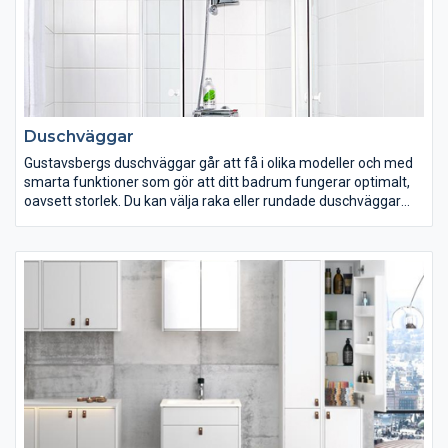
Duschväggar
Gustavsbergs duschväggar går att få i olika modeller och med
smarta funktioner som gör att ditt badrum fungerar optimalt,
oavsett storlek. Du kan välja raka eller rundade duschväggar
med antingen slagdörrar eller skjutdörrar. En fördel med
slagdörrarna är att de kan öppnas både inåt och utåt, vilket
sparar värdefullt utrymme. Våra duschväggarn levereras med
svallskydd för att förhindra att vattnet rinner ut över golvet.