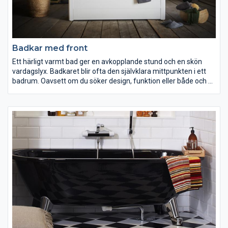
Badkar med front
Ett härligt varmt bad ger en avkopplande stund och en skön
vardagslyx. Badkaret blir ofta den självklara mittpunkten i ett
badrum. Oavsett om du söker design, funktion eller både och så
har vi ett badkar för dig. Välj med eller utan front, vitt eller svart,
på fina tassar eller inbyggt. Med vår antihalkbehandling och
speciella ytbehandling blir ditt badkar både mindre halkigt och
mer lättstädat.