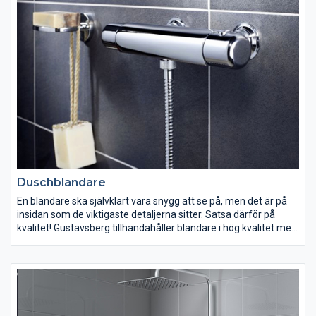
Duschblandare
En blandare ska självklart vara snygg att se på, men det är på
insidan som de viktigaste detaljerna sitter. Satsa därför på
kvalitet! Gustavsberg tillhandahåller blandare i hög kvalitet med
smarta lösningar som både är energi- och vattenbesparande.
Har du små barn? Välj då en termostatblandare från
Gustavsberg med Safe Touch-funktion som reglerar
vattentemperaturen och eliminerar skållningsrisken.
Gustavsberg erbjuder ett noga genomtänkt urval av blandare
som passar dig och dina önskemål oavsett vilken inredning du