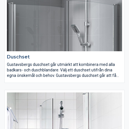
har.
Duschset
Gustavsbergs duschset går utmärkt att kombinera med alla
badkars- och duschblandare. Välj ett duschset utifrån dina
egna önskemål och behov. Gustavsbergs duschset går att få
med allt ifrån en fyrkantig takdusch i kombination med
handdusch eller med enbart en handdusch. Välj ett duschset
med hylla eller utan. Kanske vill du ha ett duschset med färgade
detaljer i eller enhetligt i krom? Variationerna är många men
kvalitet, funktion och rena former är gemensamt för alla våra
duschset.