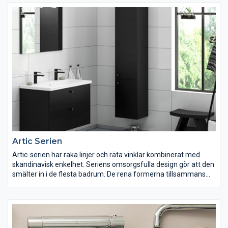
Artic Serien
Artic-serien har raka linjer och räta vinklar kombinerat med
skandinavisk enkelhet. Seriens omsorgsfulla design gör att den
smälter in i de flesta badrum. De rena formerna tillsammans
med de släta ytorna gör produkterna lättstädade och
hygieniska.