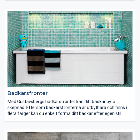
Har du små barn? Välj då en termostatblandare från
Gustavsberg med Safe Touch-funktion som reglerar
vattentemperaturen och eliminerar skållningsrisken.
Gustavsberg erbjuder ett noga genomtänkt urval av blandare
som passar dig och dina önskemål oavsett vilken inredning du
har.
Badkarsfronter
Med Gustavsbergs badkarsfronter kan ditt badkar byta
skepnad. Eftersom badkarsfronterna är utbytbara och finns i
flera färger kan du enkelt forma ditt badkar efter egen stil.
Varför inte byta till ett mer tilltalande och färgglatt badkar som
ger ditt badrum en modern touch? Gustavsbergs
badkarsfronter döljer avloppsanslutningen samtidigt som
fronterna har en annan smart lösning: med ett enkelt