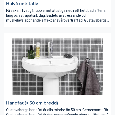
Halvfrontstativ
Få saker i livet går upp emot att stiga ned i ett hett bad efter en
lång och strapatsrik dag. Badets avstressande och
muskelavslappnande effekt är svåröverträffad. Gustavsbergs
badkar är inte indelade i produktserier eftersom de passar in i
de flesta badrum och med alla övriga produkter.
Handfat (< 50 cm bredd)
Gustavsbergs handfat är alla mindre än 50 cm. Gemensamt för
Gustavsbergs handfat är den genomgående höga kvaliteten på