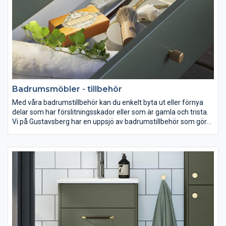
Badrumsmöbler - tillbehör
Med våra badrumstillbehör kan du enkelt byta ut eller förnya
delar som har förslitningsskador eller som är gamla och trista.
Vi på Gustavsberg har en uppsjö av badrumstillbehör som gör
det enkelt för dig att exempelvis byta ut ett ben till ett badkar
eller ett handtag till ett skåp. I vårt breda sortiment hittar du
med all säkerhet det tillbehör du är ute efter.