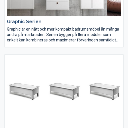
Graphic Serien
Graphic är en nätt och mer kompakt badrumsmöbel än många
andra på marknaden. Serien bygger på flera moduler som
enkelt kan kombineras och maximerar förvaringen samtidigt
som badrumsutrymme frigörs. Du väljer själv om badrummet
ska gå helt i grönt, eller om du bara vill ha en grön färgklick i
kombination med en inredning i vitt eller grått. Välj fritt efter
smak, utrymme och förvaringsbehov.