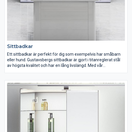
Sittbadkar
Ett sittbadkar är perfekt för dig som exempelvis har småbarn
eller hund. Gustavsbergs sittbadkar är gjort i titanreglerat stål
av högsta kvalitet och har en lång livslängd. Med vår
ytbehandling Glazeplus blir sittbadkaret lättstädat eftersom
det hjälper till att skydda mot smuts och kalkavlagringar.