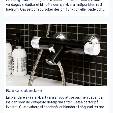
vardagslyx. Badkaret blir ofta den självklara mittpunkten i ett
badrum. Oavsett om du söker design, funktion eller både och så
har vi ett badkar för dig. Välj med eller utan front, vitt eller svart,
på fina tassar eller inbyggt. Med vår antihalkbehandling och
speciella ytbehandling blir ditt badkar både mindre halkigt och
mer lättstädat.
Badkarsblandare
En blandare ska självklart vara snygg att se på, men det är på
insidan som de viktigaste detaljerna sitter. Satsa därför på
kvalitet! Gustavsberg tillhandahåller blandare i hög kvalitet med
smarta lösningar som både är energi- och vattenbesparande.