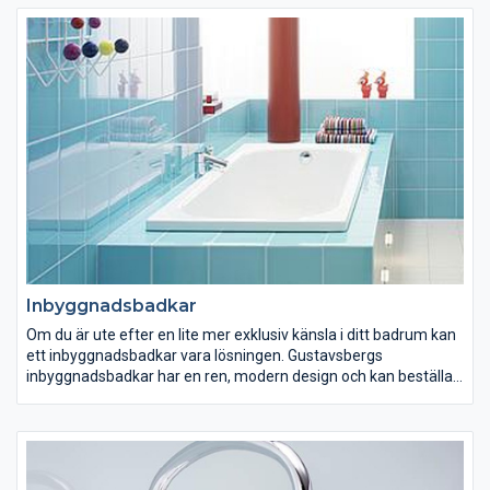
badrumsskåp!
Inbyggnadsbadkar
Om du är ute efter en lite mer exklusiv känsla i ditt badrum kan
ett inbyggnadsbadkar vara lösningen. Gustavsbergs
inbyggnadsbadkar har en ren, modern design och kan beställas
i många olika modeller och storlekar. Samtliga
inbyggnadsbadkar från Gustavsberg går att få med en speciell
ytbehandling (Glazeplus) som hjälper till att skydda badkaret
mot smuts och kalkavlagringar.