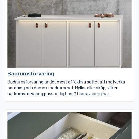
handgrepp kan du skjuta upp fronten för att lättare komma åt
under badkaret vid städning.
Badrumsförvaring
Badrumsförvaring är det mest effektiva sättet att motverka
oordning och damm i badrummet. Hyllor eller skåp, vilken
badrumsförvaring passar dig bäst? Gustavsberg har
badrumsförvaring för alla behov. Skåp som gömmer undan
dina saker samtidigt som dammet håller sig borta. Hyllor som
ger större åtkomlighet och en möjlighet att exponera sådant du
vill visa eller som ska vara mer lättillgängligt. Även om
badrummet är litet så har vi badrumsförvaring som passar dig.
Vad du än väljer, satsa på mycket badrumsförvaring!