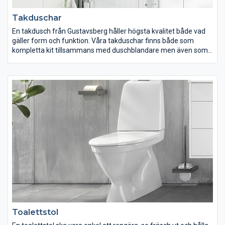
Takduschar
En takdusch från Gustavsberg håller högsta kvalitet både vad
gäller form och funktion. Våra takduschar finns både som
kompletta kit tillsammans med duschblandare men även som
separata takduschar som passar alla blandare med ½”
duschanslutning uppåt. Gustavsbergs takduschar finns både i
fyrkantiga och runda former och med en 3-funktions
handdusch. Välj takdusch utifrån egna önskemål och behov.
Variationerna är många men kvalitet, funktion och rena former
är gemensamt för alla våra takduschar.
Toalettstol