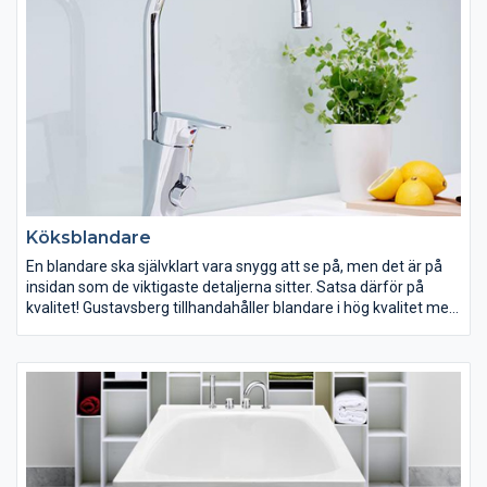
Köksblandare
En blandare ska självklart vara snygg att se på, men det är på
insidan som de viktigaste detaljerna sitter. Satsa därför på
kvalitet! Gustavsberg tillhandahåller blandare i hög kvalitet med
smarta lösningar som både är energi- och vattenbesparande.
Har du små barn? Välj då en termostatblandare från
Gustavsberg med Safe Touch-funktion som reglerar
vattentemperaturen och eliminerar skållningsrisken.
Gustavsberg erbjuder ett noga genomtänkt urval av blandare
som passar dig och dina önskemål oavsett vilken inredning du
har.