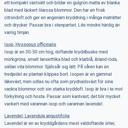
ett kompakt växtsätt och bildar en gulgrön matta av blanka
blad med läckert lilarosa blommor. Den har en frisk
citrondoft och ger en angenäm kryddning i många maträtter
och drycker. Passar bra i stenpartiet. Lite mindre härdig än
vanlig timjan.
Isop, Hyssopus officinalis
Isop är en 30-50 cm hög, doftande kryddbuske med
mörkgröna, smalt lansettlika blad och klarblå, ibland röda,
sällan vita blommor. Självsår sig lätt. På våren kan en
tredjedel av plantan klippas bort. Isopen är en gammal
läkeväxt, men odlas nu ofta som prydnadsväxt för sina
vackra blommor och sin starka kryddoft. Isop är bra i te mot
förkylning och hosta. Passar som kantväxt; det blir mycket
vackert med varannan isop och varannan lavendel.
Lavendel, Lavendula angustifolia
Lavendel är en av kryddgårdens mest väldoftande örter,