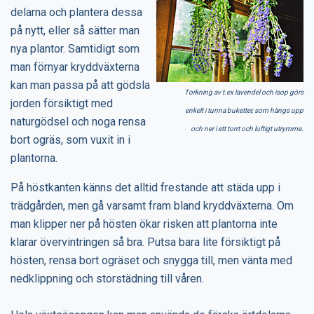
delarna och plantera dessa
på nytt, eller så sätter man
nya plantor. Samtidigt som
man förnyar kryddväxterna
kan man passa på att gödsla
Torkning av t.ex lavendel och isop görs
jorden försiktigt med
enkelt i tunna buketter, som hängs upp
naturgödsel och noga rensa
och ner i ett torrt och luftigt utrymme.
bort ogräs, som vuxit in i
plantorna.
På höstkanten känns det alltid frestande att städa upp i
trädgården, men gå varsamt fram bland kryddväxterna. Om
man klipper ner på hösten ökar risken att plantorna inte
klarar övervintringen så bra. Putsa bara lite försiktigt på
hösten, rensa bort ogräset och snygga till, men vänta med
nedklippning och storstädning till våren.