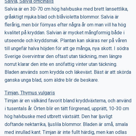
Salvia, Salvia officinalis
Salvia är en 30-70 cm hög halvbuske med brett lansettlika,
gråaktigt mjuka blad och blåvioletta blommor. Salvia är
flerårig, men bör förnyas efter några år om man vill ha hög
kvalitet på kryddan. Salvian är mycket mångformig både i
utseende och kryddsmak. Plantan kan skäras ner på våren
till ungefär halva höjden för att ge många, nya skott. I södra
Sverige övervintrar den oftast utan täckning, men längre
norrut klarar den inte en snöfattig vinter utan täckning.
Bladen används som krydda och läkeväxt. Bäst är att skörda
ganska unga blad, som äldre blir de beskare.
Timjan, Thymus vulgaris
Timjan är en välkänd favorit bland kryddväxterna, och använd
i tusentals år. Örten blir en tätt förgrenad, upprätt, 10-30 cm
hög halvbuske med utbrett växtsätt. Den har ljuvligt
doftande nektarrika, ljuslila blommor. Bladen är små, smala
med inrullad kant. Timjan är inte fullt härdig, men kan odlas