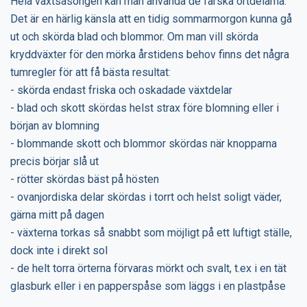
Hela växtsäsongen kan man använda de färska örtdelarna.
Det är en härlig känsla att en tidig sommarmorgon kunna gå
ut och skörda blad och blommor. Om man vill skörda
kryddväxter för den mörka årstidens behov finns det några
tumregler för att få bästa resultat:
- skörda endast friska och oskadade växtdelar
- blad och skott skördas helst strax före blomning eller i
början av blomning
- blommande skott och blommor skördas när knopparna
precis börjar slå ut
- rötter skördas bäst på hösten
- ovanjordiska delar skördas i torrt och helst soligt väder,
gärna mitt på dagen
- växterna torkas så snabbt som möjligt på ett luftigt ställe,
dock inte i direkt sol
- de helt torra örterna förvaras mörkt och svalt, t.ex i en tät
glasburk eller i en papperspåse som läggs i en plastpåse