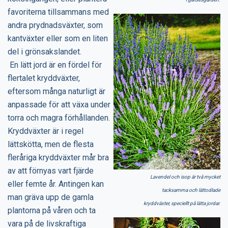
favoriterna tillsammans med
andra prydnadsväxter, som
kantväxter eller som en liten
del i grönsakslandet.
En lätt jord är en fördel för
flertalet kryddväxter,
eftersom många naturligt är
anpassade för att växa under
torra och magra förhållanden.
Kryddväxter är i regel
lättskötta, men de flesta
fleråriga kryddväxter mår bra
av att förnyas vart fjärde
Lavendel och isop är två mycket
eller femte år. Antingen kan
tacksamma och lättodlade
man gräva upp de gamla
kryddväxter, speciellt på lätta jordar.
plantorna på våren och ta
vara på de livskraftiga