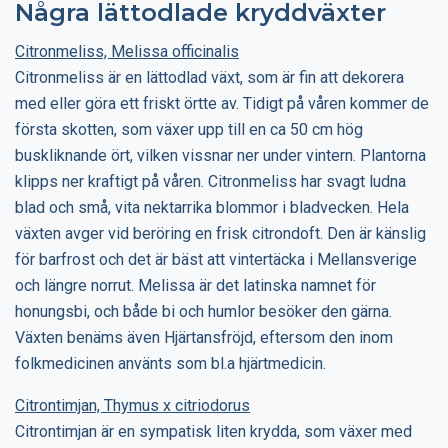
Några lättodlade kryddväxter
Citronmeliss, Melissa officinalis
Citronmeliss är en lättodlad växt, som är fin att dekorera
med eller göra ett friskt örtte av. Tidigt på våren kommer de
första skotten, som växer upp till en ca 50 cm hög
buskliknande ört, vilken vissnar ner under vintern. Plantorna
klipps ner kraftigt på våren. Citronmeliss har svagt ludna
blad och små, vita nektarrika blommor i bladvecken. Hela
växten avger vid beröring en frisk citrondoft. Den är känslig
för barfrost och det är bäst att vintertäcka i Mellansverige
och längre norrut. Melissa är det latinska namnet för
honungsbi, och både bi och humlor besöker den gärna.
Växten benäms även Hjärtansfröjd, eftersom den inom
folkmedicinen använts som bl.a hjärtmedicin.
Citrontimjan, Thymus x citriodorus
Citrontimjan är en sympatisk liten krydda, som växer med