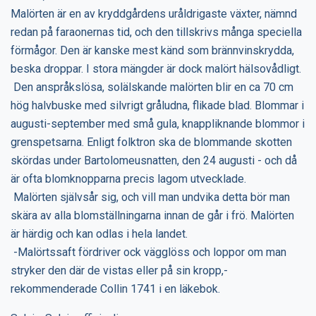
Malörten är en av kryddgårdens uråldrigaste växter, nämnd
redan på faraonernas tid, och den tillskrivs många speciella
förmågor. Den är kanske mest känd som brännvinskrydda,
beska droppar. I stora mängder är dock malört hälsovådligt.
Den anspråkslösa, solälskande malörten blir en ca 70 cm
hög halvbuske med silvrigt gråludna, flikade blad. Blommar i
augusti-september med små gula, knappliknande blommor i
grenspetsarna. Enligt folktron ska de blommande skotten
skördas under Bartolomeusnatten, den 24 augusti - och då
är ofta blomknopparna precis lagom utvecklade.
Malörten självsår sig, och vill man undvika detta bör man
skära av alla blomställningarna innan de går i frö. Malörten
är härdig och kan odlas i hela landet.
-Malörtssaft fördriver ock vägglöss och loppor om man
stryker den där de vistas eller på sin kropp,-
rekommenderade Collin 1741 i en läkebok.