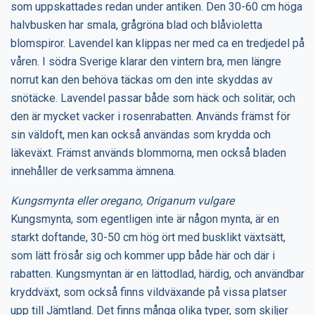
som uppskattades redan under antiken. Den 30-60 cm höga
halvbusken har smala, grågröna blad och blåvioletta
blomspiror. Lavendel kan klippas ner med ca en tredjedel på
våren. I södra Sverige klarar den vintern bra, men längre
norrut kan den behöva täckas om den inte skyddas av
snötäcke. Lavendel passar både som häck och solitär, och
den är mycket vacker i rosenrabatten. Används främst för
sin väldoft, men kan också användas som krydda och
läkeväxt. Främst används blommorna, men också bladen
innehåller de verksamma ämnena.
Kungsmynta eller oregano, Origanum vulgare
Kungsmynta, som egentligen inte är någon mynta, är en
starkt doftande, 30-50 cm hög ört med busklikt växtsätt,
som lätt frösår sig och kommer upp både här och där i
rabatten. Kungsmyntan är en lättodlad, härdig, och användbar
kryddväxt, som också finns vildväxande på vissa platser
upp till Jämtland. Det finns många olika typer, som skiljer