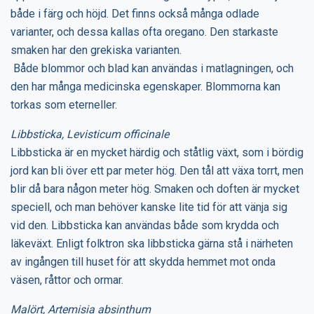
både i färg och höjd. Det finns också många odlade
varianter, och dessa kallas ofta oregano. Den starkaste
smaken har den grekiska varianten.
Både blommor och blad kan användas i matlagningen, och
den har många medicinska egenskaper. Blommorna kan
torkas som eterneller.
Libbsticka, Levisticum officinale
Libbsticka är en mycket härdig och ståtlig växt, som i bördig
jord kan bli över ett par meter hög. Den tål att växa torrt, men
blir då bara någon meter hög. Smaken och doften är mycket
speciell, och man behöver kanske lite tid för att vänja sig
vid den. Libbsticka kan användas både som krydda och
läkeväxt. Enligt folktron ska libbsticka gärna stå i närheten
av ingången till huset för att skydda hemmet mot onda
väsen, råttor och ormar.
Malört, Artemisia absinthum