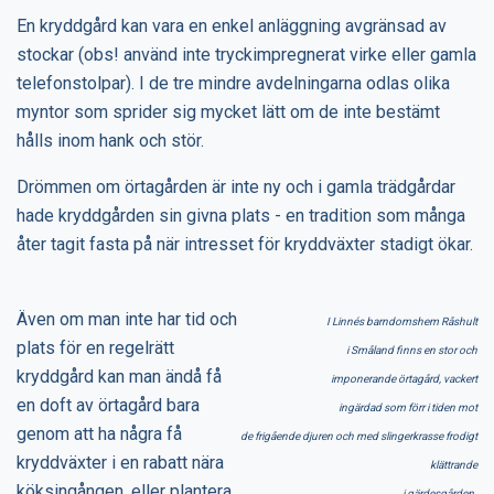
En kryddgård kan vara en enkel anläggning avgränsad av
stockar (obs! använd inte tryckimpregnerat virke eller gamla
telefonstolpar). I de tre mindre avdelningarna odlas olika
myntor som sprider sig mycket lätt om de inte bestämt
hålls inom hank och stör.
Drömmen om örtagården är inte ny och i gamla trädgårdar
hade kryddgården sin givna plats - en tradition som många
åter tagit fasta på när intresset för kryddväxter stadigt ökar.
Även om man inte har tid och
I Linnés barndomshem Råshult
plats för en regelrätt
i Småland finns en stor och
kryddgård kan man ändå få
imponerande örtagård, vackert
en doft av örtagård bara
ingärdad som förr i tiden mot
genom att ha några få
de frigående djuren och med slingerkrasse frodigt
kryddväxter i en rabatt nära
klättrande
köksingången, eller plantera
i gärdesgården.