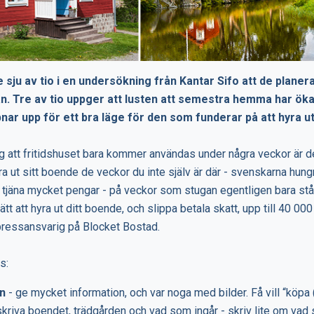
 sju av tio i en undersökning från Kantar Sifo att de planer
 Tre av tio uppger att lusten att semestra hemma har öka
pnar upp för ett bra läge för den som funderar på att hyra ut
g att fritidshuset bara kommer användas under några veckor är d
yra ut sitt boende de veckor du inte själv är där - svenskarna hungr
n tjäna mycket pengar - på veckor som stugan egentligen bara st
 att hyra ut ditt boende, och slippa betala skatt, upp till 40 000
pressansvarig på Blocket Bostad.
s:
n
- ge mycket information, och var noga med bilder. Få vill “köpa 
skriva boendet, trädgården och vad som ingår - skriv lite om vad 