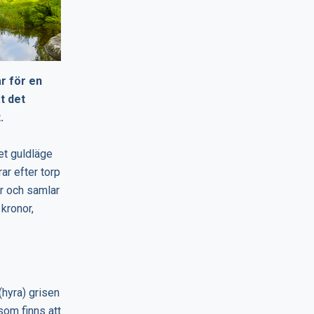
ar för en
t det
.
et guldläge
ar efter torp
år och samlar
 kronor,
(hyra) grisen
som finns att