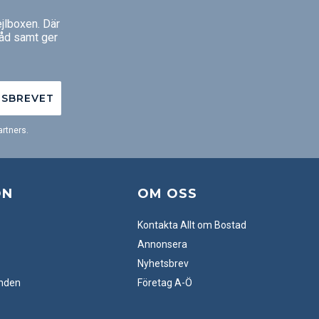
jlboxen. Där
råd samt ger
TSBREVET
rtners.
ON
OM OSS
Kontakta Allt om Bostad
Annonsera
Nyhetsbrev
anden
Företag A-Ö