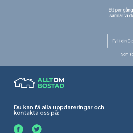
Ett par gån
samlar vi d
Som ab
Du kan få alla uppdateringar och
kontakta oss på: