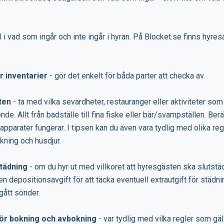
ll i vad som ingår och inte ingår i hyran. På Blocket.se finns hyresa
r inventarier
- gör det enkelt för båda parter att checka av.
ten
- ta med vilka sevärdheter, restauranger eller aktiviteter som 
nde. Allt från badställe till fina fiske eller bär/svampställen. Berä
 apparater fungerar. I tipsen kan du även vara tydlig med olika re
ökning och husdjur.
städning
- om du hyr ut med villkoret att hyresgästen ska slutstä
n depositionsavgift för att täcka eventuell extrautgift för städni
gått sönder.
för bokning och avbokning
- var tydlig med vilka regler som gäl