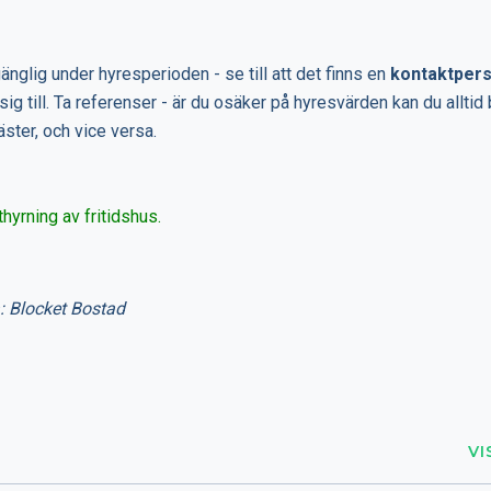
gänglig under hyresperioden - se till att det finns en
kontaktper
ig till. Ta referenser - är du osäker på hyresvärden kan du alltid
äster, och vice versa.
thyrning av fritidshus.
: Blocket Bostad
VI