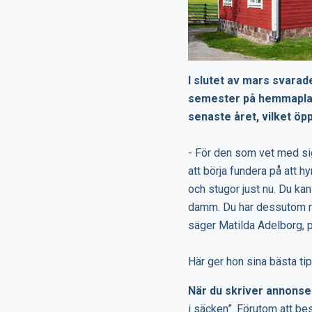
I slutet av mars svarade
semester på hemmaplan.
senaste året, vilket öp
- För den som vet med si
att börja fundera på att h
och stugor just nu. Du ka
damm. Du har dessutom rätt
säger Matilda Adelborg, 
Här ger hon sina bästa tip
När du skriver annonse
i säcken”. Förutom att be