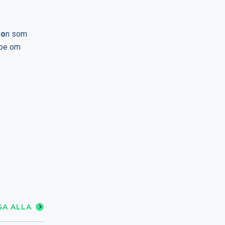
so
n som
 be om
SA ALLA