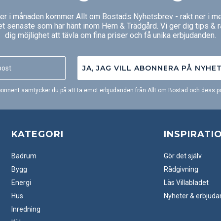
ger i månaden kommer Allt om Bostads Nyhetsbrev - rakt ner i me
et senaste som har hänt inom Hem & Trädgård. Vi ger dig tips & 
dig möjlighet att tävla om fina priser och få unika erbjudanden.
JA, JAG VILL ABONNERA PÅ NYHE
onnent samtycker du på att ta emot erbjudanden från Allt om Bostad och dess pa
KATEGORI
INSPIRATI
Badrum
Gör det själv
Bygg
Rådgivning
Energi
Läs Villabladet
Hus
Nyheter & erbjud
Inredning