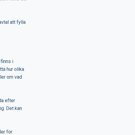
vtal att fylla
finns i
tta hur olika
gler om vad
da efter
ng. Det kan
ler för