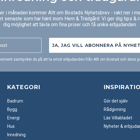
ger i månaden kommer Allt om Bostads Nyhetsbrev - rakt ner i me
et senaste som har hänt inom Hem & Trädgård. Vi ger dig tips & 
dig möjlighet att tävla om fina priser och få unika erbjudanden.
JA, JAG VILL ABONNERA PÅ NYHE
onnent samtycker du på att ta emot erbjudanden från Allt om Bostad och dess pa
KATEGORI
INSPIRATI
Badrum
Gör det själv
Bygg
Rådgivning
Energi
Läs Villabladet
Hus
Nyheter & erbjud
Inredning