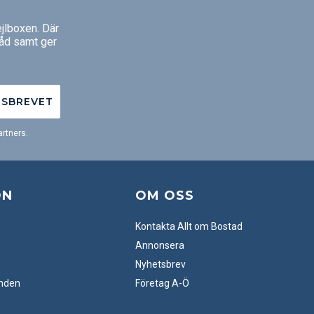
jlboxen. Där
råd samt ger
TSBREVET
rtners.
ON
OM OSS
Kontakta Allt om Bostad
Annonsera
Nyhetsbrev
anden
Företag A-Ö