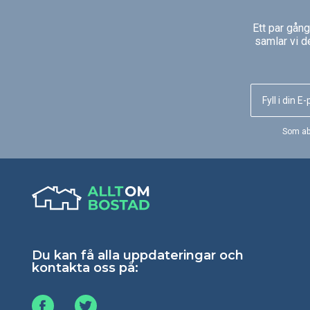
Ett par gån
samlar vi d
Som ab
Du kan få alla uppdateringar och
kontakta oss på: