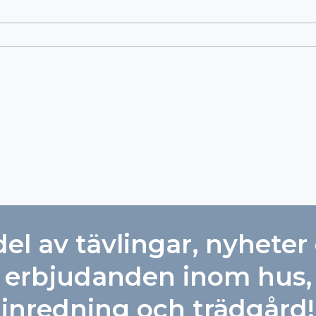
del av tävlingar, nyheter
erbjudanden inom hus,
inredning och trädgård!