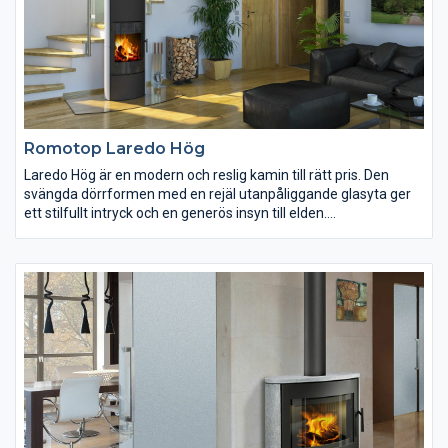
serpentinsten på topp och sidor.
Romotop Laredo Hög
Laredo Hög är en modern och reslig kamin till rätt pris. Den
svängda dörrformen med en rejäl utanpåliggande glasyta ger
ett stilfullt intryck och en generös insyn till elden.
Brännkammaren är välisolerad med slittåligt eldfast tegel.
Utförandet på den stora bilden är med stensidor. Kaminen finns
också att beställa i kakelutförande. Kakelpartierna tillverkas
med stor omsorg i Romotops egen fabrik och du kan välja bland
flera olika färger och strukturer.