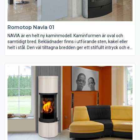
Romotop Navia 01
NAVIA är en helt ny kaminmodell. Kaminformen är oval och
samtidigt bred. Beklädnader finns i utförande sten, kakel eller
helt i stål. Den väl tilltagna bredden ger ett stilfullt intryck och en
stor och mäktig eldupplevelse. Navia blir en samlingspunkt som
fångar allas blickar. Brännkammaren är välisolerad med
slittåligt eldfast tegel. Storleken på eldstaden gör det möjligt att
lägga på ved upp till en halvmeter.