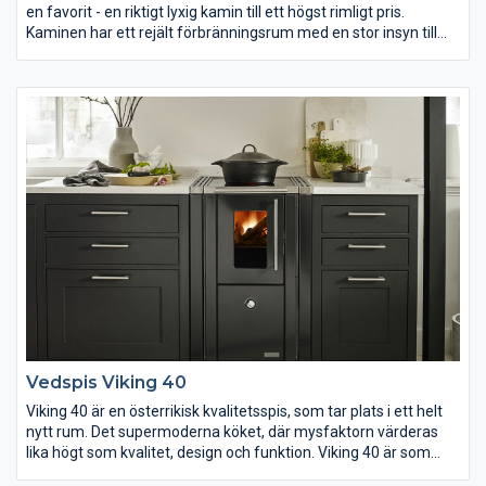
en favorit - en riktigt lyxig kamin till ett högst rimligt pris.
Kaminen har ett rejält förbränningsrum med en stor insyn till
elden genom den halvmeter breda glasbeklädda dörren.
Vedspis Viking 40
Viking 40 är en österrikisk kvalitetsspis, som tar plats i ett helt
nytt rum. Det supermoderna köket, där mysfaktorn värderas
lika högt som kvalitet, design och funktion. Viking 40 är som
namnet antyder en 40 cm bred vedspis. Den effektiva och