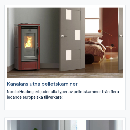
Pelletskaminer med kanalanslutning
Vattenmantlade pelletskaminer
Våra pelletskaminer för luftvärme med eller utan
kanalanslutning börjar vid effekter på 5 kW och erbjuds upp till
28 kW. De större passar t.ex. den större bostaden,
samlingslokaler, verkstäder, konferenscentra etc.
Kanalanslutna pelletskaminer
Nordic Heating erbjuder alla typer av pelletskaminer från flera
ledande europeiska tillverkare:
Pelletskaminer med direkt luftvärme
Pelletskaminer med kanalanslutning
Vattenmantlade pelletskaminer