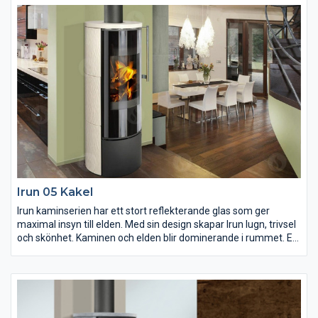
47 x 48,5 x 96,5 cm.
Irun 05 Kakel
Irun kaminserien har ett stort reflekterande glas som ger
maximal insyn till elden. Med sin design skapar Irun lugn, trivsel
och skönhet. Kaminen och elden blir dominerande i rummet. En
kostym som denna mycket vackra kamin fyller väl ut.
Kakelpartier är tillverkade i Romotops egna fabriker och håller
högsta kvalitet.
Irun har ett ett högt placerat handtag och dörren har en