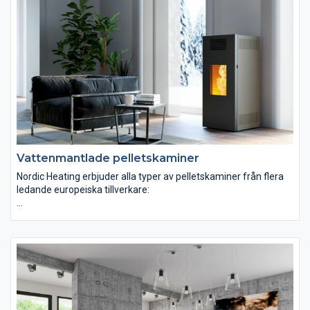
Våra pelletskaminer för luftvärme med eller utan
kanalanslutning börjar vid effekter på 5 kW och erbjuds upp till
28 kW. De större passar t.ex. den större bostaden,
samlingslokaler, verkstäder, konferenscentra etc.
Vattenmantlade pelletskaminer
Nordic Heating erbjuder alla typer av pelletskaminer från flera
ledande europeiska tillverkare:
Pelletskaminer med direkt luftvärme
Pelletskaminer med kanalanslutning
Vattenmantlade pelletskaminer
Våra pelletskaminer för luftvärme med eller utan
kanalanslutning börjar vid effekter på 5 kW och erbjuds upp till
28 kW. De större passar t.ex. den större bostaden,
samlingslokaler, verkstäder, konferenscentra etc.