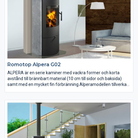
pneumatisk stängning. Allt för bästa funktion och en riktig
'lyxkänsla'. Med Irun har du möjlighet att få en kamin av hög
kvalitet och unik design till ett mycket rimligt pris.
Romotop Alpera G02
ALPERA är en serie kaminer med vackra former och korta
avstånd till brännbart material (10 cm till sidor och baksida)
samt med en mycket fin förbränning.Alperamodellen tillverkas i
tre utföranden: Alpera E har en oval form, Alpera G en halvrund
form och Alpera F raka linjer. Beklädnader finns i utförande
sten, kakel eller helt i stål. Formen och storleken gör kaminen
lättplacerad. En mycket tilltalande prislapp gör denna
kvalitetskamin till ett klokt val. En rejäl glasyta ger ett stilfullt
intryck och en generös insyn till elden. Brännkammaren är
välisolerad, fodrad med slittåligt eldfast chamottetegel.
Alla Alpera modeller (E, F och G) kan fås med beklädnader i
sten, kakel eller stål. Kaminen på bilden, Alpera E02, har