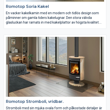
Romotop Soria Kakel
En vacker kakelkamin med en modern och tidlös design som
påminner om gamla tiders kakelugnar. Den stora välvda
glasluckan har ramats in med kakelplattor av högsta kvalitet.
Allt kakel är tillverkat med stor omsorg i Romotops egen fabrik.
Färger och utföranden väljer du bland 15 olika alternativ.
Kaminen på bilden har kakelfärg 92360. SORIA är kaminen som
fångar allas blickar och uppmärksamhet. Soria kakelkamin har
svartlackerat stål och ett ackumuleringspaket finns som
tillbehör.
Romotop Stromboli, vridbar.
Stromboli med sin mjuka ovala form och påkostade detaljer är