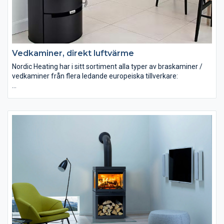
Vedkaminer, direkt luftvärme
Nordic Heating har i sitt sortiment alla typer av braskaminer /
vedkaminer från flera ledande europeiska tillverkare:
Luftvärmekaminer
Vattenmantlade kaminer
Inbyggnadskaminer
Spiskassetter
Murspisar
Vi erbjuder produkter från bl.a. Romotop, Aduro, Dovre, Keddy,
Jötul, Morsö, Josef Davidssons, Westbo, Franco Belge, Wamsler
m.fl!