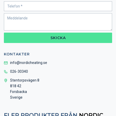
SKICKA
KONTAKTER
info@nordicheating.se
026-30340
Stentorpsvägen 8
818 42
Forsbacka
Sverige
FLER PRODUKTER FRÅN
NORDIC