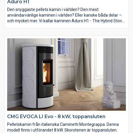
Aduro H1
Den snyggaste pellets kamin i världen? Den mest
användarvänlige kaminen i världen? Eller kanske båda delar –
och mycket mer. Vi kallar kaminen Aduro H1 - The Hybrid Stove.
Namnet signalerar framtid och betonar, att kaminen kan
fungera med båda pellets och vanlig ved. Ved till det mysiga
och klassiska bålet och pellets till uppvärmning.
CMG EVOCA LI Evo - 8 kW, toppansluten
Pelletskamin från italienska Caminetti Montegrappa. Denna
modell finns i utförandet 8 kW. Skorstenen är toppansluten.