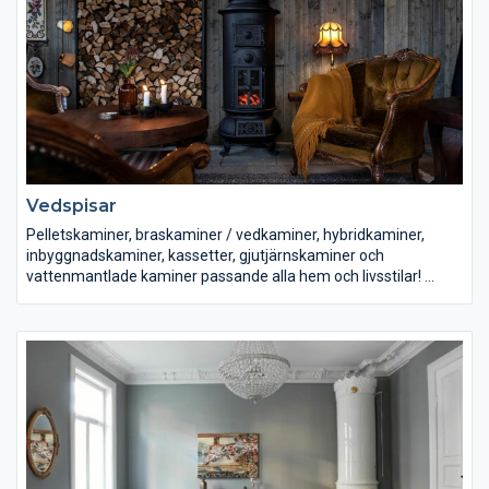
Jötul, Morsö, Josef Davidssons, Westbo, Franco Belge, Wamsler
m.fl!
Vedspisar
Pelletskaminer, braskaminer / vedkaminer, hybridkaminer,
inbyggnadskaminer, kassetter, gjutjärnskaminer och
vattenmantlade kaminer passande alla hem och livsstilar!
Vi erbjuder produkter från bl.a. Romotop, Aduro, Dovre, Keddy,
Jötul, Morsö, Josef Davidssons, Westbo, Franco Belge,
Wamsler, Caminetti Montegrappa, Thermorossi m.fl!