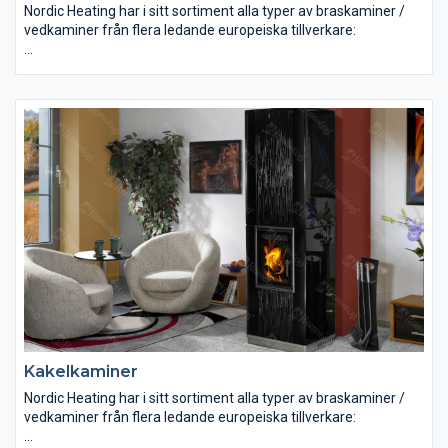
Nordic Heating har i sitt sortiment alla typer av braskaminer /
vedkaminer från flera ledande europeiska tillverkare:
Luftvärmekaminer
Vattenmantlade kaminer
Inbyggnadskaminer
Spiskassetter
Murspisar
Vi erbjuder produkter från bl.a. Romotop, Aduro, Dovre, Keddy,
Jötul, Morsö, Josef Davidssons, Westbo, Franco Belge, Wamsler
m.fl!
Kakelkaminer
Nordic Heating har i sitt sortiment alla typer av braskaminer /
vedkaminer från flera ledande europeiska tillverkare: