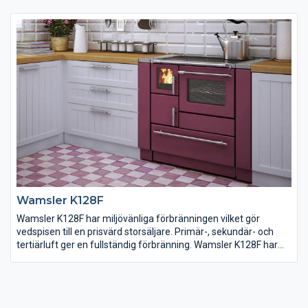
miljövänliga förbränningstekniken gör att vedens energi kan
utvinnas maximalt och ge jämn värmeutveckling.
Wamsler K128F
Wamsler K128F har miljövänliga förbränningen vilket gör
vedspisen till en prisvärd storsäljare. Primär-, sekundär- och
tertiärluft ger en fullständig förbränning. Wamsler K128F har
glasad eldstad och finns i vit, svart eller antracit emalj. Beslag i
krom. Som extra tillbehör finns topplock, glaskeramikhäll, spjäll
till rökrör samt mellansektioner i 55 resp. 110 mm bredd i
passande färg. Spisarna finns i höger- och vänsterutförande