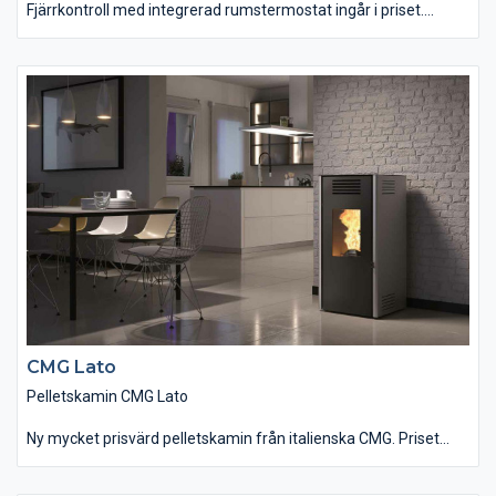
Fjärrkontroll med integrerad rumstermostat ingår i priset.
Säkerhetsavstånd baksida är endast 3 cm. LI EVO-kaminerna
har en tyst och behaglig gång. Ljudnivån är låg vilket starkt
bidrar till trivsel och myskänsla.
Pelletskaminerna är utrustade med ett system för automatisk
effektstyrning. Med hjälp av en temperaturgivare och ett
styrsystem regleras effekten för att nå önskad
rumstemperatur. Systemet känner av starttemperaturen,
önskad rumstemperatur samt den tid det tar att nå dit och kan
på så vis hålla den önskade temperaturen så länge som möjligt.
Detta optimerar bränsleförbrukningen.
CMG Lato
Pelletskamin CMG Lato
Ny mycket prisvärd pelletskamin från italienska CMG. Priset
inkluderar frakt.
Finns i tre färger. ( svart, röd, metallic grå )