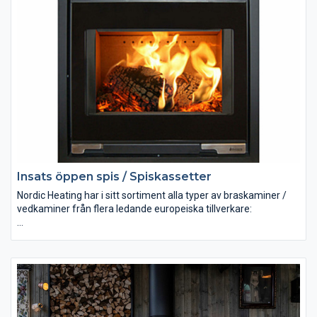
Spiskassetter
Murspisar
Vi erbjuder produkter från bl.a. Romotop, Aduro, Dovre, Keddy,
Jötul, Morsö, Josef Davidssons, Westbo, Franco Belge, Wamsler
m.fl!
Insats öppen spis / Spiskassetter
Nordic Heating har i sitt sortiment alla typer av braskaminer /
vedkaminer från flera ledande europeiska tillverkare:
Luftvärmekaminer
Vattenmantlade kaminer
Inbyggnadskaminer
Spiskassetter
Murspisar
Vi erbjuder produkter från bl.a. Romotop, Aduro, Dovre, Keddy,