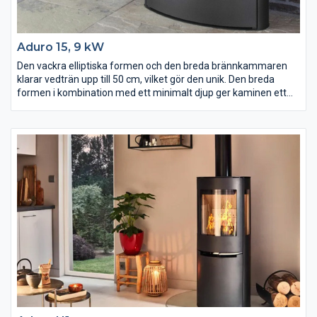
Aduro 15, 9 kW
Den vackra elliptiska formen och den breda brännkammaren
klarar vedträn upp till 50 cm, vilket gör den unik. Den breda
formen i kombination med ett minimalt djup ger kaminen ett
elegant utseende.Aduro 15 har samtidigt en mycket god
förbränning och låga rökgastemperaturer.
Utrustad med den unika Adurotronic-automatiken som gör
kaminen enkel att sköta och ger optimal förbränning. Aduro 15
är utrustad med en låda som kan användas till förvaring.