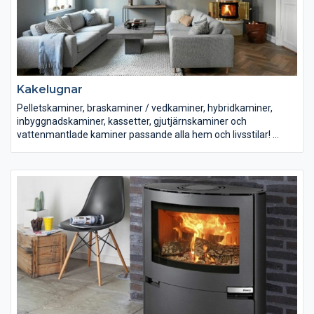
Kakelugnar
Pelletskaminer, braskaminer / vedkaminer, hybridkaminer,
inbyggnadskaminer, kassetter, gjutjärnskaminer och
vattenmantlade kaminer passande alla hem och livsstilar!
Vi erbjuder produkter från bl.a. Romotop, Aduro, Dovre, Keddy,
Jötul, Morsö, Josef Davidssons, Westbo, Franco Belge,
Wamsler, Caminetti Montegrappa, Thermorossi m.fl!