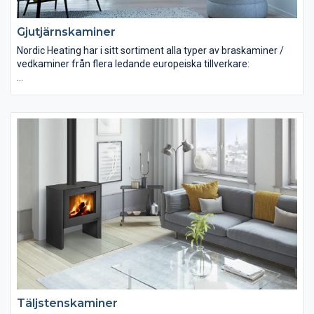
Gjutjärnskaminer
Nordic Heating har i sitt sortiment alla typer av braskaminer /
vedkaminer från flera ledande europeiska tillverkare:
Luftvärmekaminer
Vattenmantlade kaminer
Inbyggnadskaminer
Spiskassetter
Murspisar
Vi erbjuder produkter från bl.a. Romotop, Aduro, Dovre, Keddy,
Jötul, Morsö, Josef Davidssons, Westbo, Franco Belge, Wamsler
m.fl!
Täljstenskaminer