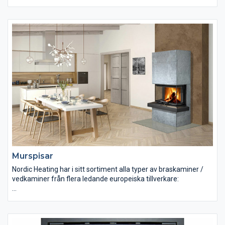
Luftvärmekaminer
Vattenmantlade kaminer
Inbyggnadskaminer
Spiskassetter
Murspisar
Vi erbjuder produkter från bl.a. Romotop, Aduro, Dovre, Keddy,
Jötul, Morsö, Josef Davidssons, Westbo, Franco Belge, Wamsler
m.fl!
Murspisar
Nordic Heating har i sitt sortiment alla typer av braskaminer /
vedkaminer från flera ledande europeiska tillverkare:
Luftvärmekaminer
Vattenmantlade kaminer
Inbyggnadskaminer