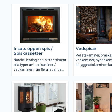
Luftvärmekaminer
Luftvärmekaminer
Vattenmantlade kamin
Vattenmantlade kaminer
Inbyggnadskaminer
Inbyggnadskaminer
Spiskassetter
Spiskassetter
Murspisar
Murspisar
Vi erbjuder produkter fr
Vi erbjuder produkter från bl.a.
Romotop, Aduro, Dovre
Romotop, Aduro, Dovre, Keddy,
Jötul, Morsö, Josef Da
Jötul, Morsö, Josef Davidssons,
Westbo, Franco Belge,
Insats öppen spis /
Vedspisar
Westbo, Franco Belge, Wamsler
m.fl!
Spiskassetter
m.fl!
Pelletskaminer, braska
Nordic Heating har i sitt sortiment
vedkaminer, hybridkam
alla typer av braskaminer /
inbyggnadskaminer, ka
vedkaminer från flera ledande
gjutjärnskaminer och
europeiska tillverkare:
vattenmantlade kamin
passande alla hem och l
Luftvärmekaminer
Vattenmantlade kaminer
Vi erbjuder produkter fr
Inbyggnadskaminer
Romotop, Aduro, Dovre
Spiskassetter
Jötul, Morsö, Josef Da
Murspisar
Westbo, Franco Belge,
Caminetti Montegrapp