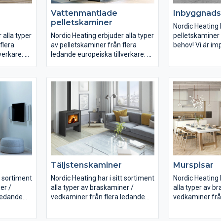
Vattenmantlade
Inbyggnad
pelletskaminer
Nordic Heating
 alla typer
Nordic Heating erbjuder alla typer
pelletskaminer 
flera
av pelletskaminer från flera
behov! Vi är im
verkare:
ledande europeiska tillverkare:
pelletskaminfa
Ecoforest, Arte
rekt
Pelletskaminer med direkt
Edilkamin, Heli
luftvärme
Tillsammans til
Pelletskaminer med
100.000 pellets
kanalanslutning
tskaminer
Vattenmantlade pelletskaminer
r
Våra pelletskaminer för
an
luftvärme med eller utan
vid
kanalanslutning börjar vid
rbjuds upp
effekter på 5 kW och erbjuds upp
Täljstenskaminer
Murspisar
sar t.ex.
till 28 kW. De större passar t.ex.
den större bostaden,
t sortiment
Nordic Heating har i sitt sortiment
Nordic Heating h
äder,
samlingslokaler, verkstäder,
er /
alla typer av braskaminer /
alla typer av b
konferenscentra etc.
ledande
vedkaminer från flera ledande
vedkaminer frå
europeiska tillverkare:
europeiska till