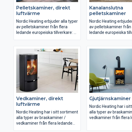
Pelletskaminer, direkt
Kanalanslutna
luftvärme
pelletskaminer
Nordic Heating erbjuder alla typer
Nordic Heating erbjuder
av pelletskaminer från flera
av pelletskaminer från 
ledande europeiska tillverkare:
ledande europeiska till
Pelletskaminer med direkt
Pelletskaminer med di
luftvärme
luftvärme
Pelletskaminer med
Pelletskaminer med
kanalanslutning
kanalanslutning
Vattenmantlade pelletskaminer
Vattenmantlade pelle
Våra pelletskaminer för
Våra pelletskaminer fö
luftvärme med eller utan
luftvärme med eller ut
kanalanslutning börjar vid
kanalanslutning börjar 
effekter på 5 kW och erbjuds upp
effekter på 5 kW och e
Vedkaminer, direkt
Gjutjärnskaminer
till 28 kW. De större passar t.ex.
till 28 kW. De större pas
luftvärme
den större bostaden,
den större bostaden,
Nordic Heating har i sit
samlingslokaler, verkstäder,
samlingslokaler, verkst
Nordic Heating har i sitt sortiment
alla typer av braskamin
konferenscentra etc.
konferenscentra etc.
alla typer av braskaminer /
vedkaminer från flera 
vedkaminer från flera ledande
europeiska tillverkare:
europeiska tillverkare: