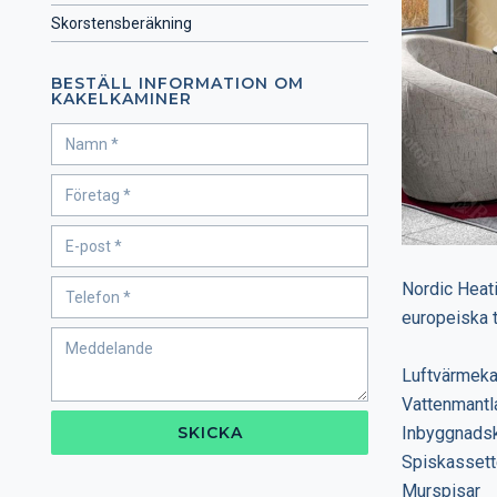
Skorstensberäkning
BESTÄLL INFORMATION OM
KAKELKAMINER
Nordic Heati
europeiska t
Luftvärmek
Vattenmantl
SKICKA
Inbyggnads
Spiskassett
Murspisar