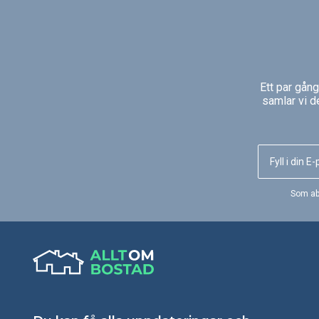
allas blickar och
uppmärksamhet. Soria
kakelkamin har svartlackerat stål
och ett ackumuleringspaket finns
som tillbehör.
Ett par gån
samlar vi d
Som ab