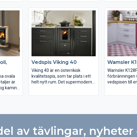
starttemperaturen, önskad
ett stilfullt intryck och en generös
helt i stål. Den 
rumstemperatur samt den tid
ellen
insyn till elden. Brännkammaren
bredden ger ett 
det tar att nå dit och kan på så vis
den: Alpera
är välisolerad med slittåligt
och en stor oc
hålla den önskade temperaturen
era G en
eldfast tegel. Utförandet på den
eldupplevelse. N
så länge som möjligt. Detta
ra F raka
stora bilden är med stensidor.
samlingspunkt 
optimerar bränsleförbrukningen.
 i
Kaminen finns också att beställa i
blickar. Bränn
er helt i
kakelutförande. Kakelpartierna
välisolerad med 
eken gör
tillverkas med stor omsorg i
tegel. Storleke
 En mycket
Romotops egen fabrik och du
det möjligt att
r denna
kan välja bland flera olika färger
till en halvmete
li,
Vedspis Viking 40
Wamsler K
okt val. En
och strukturer.
fullt
Viking 40 är en österrikisk
Wamsler K128F 
nsyn till
ka ovala
kvalitetsspis, som tar plats i ett
förbränningen v
 är
aljer är
helt nytt rum. Det supermoderna
vedspisen till e
slittåligt
yxig kamin
köket, där mysfaktorn värderas
storsäljare. Pr
.
is. Kaminen
lika högt som kvalitet, design och
och tertiärluft 
, F och G)
ingsrum
funktion. Viking 40 är som
förbränning. Wamsler K128F har
r i sten,
lden
namnet antyder en 40 cm bred
glasad eldstad o
en på
breda
vedspis. Den effektiva och
svart eller antr
miljövänliga
krom. Som extra tillbehör finns
ch sidor.
förbränningstekniken gör att
topplock, glaske
del av tävlingar, nyheter
vedens energi kan utvinnas
till rökrör samt
maximalt och ge jämn
55 resp. 110 m