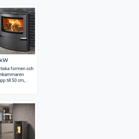
ner
e kaminer
iner
ukter från bl.a.
, Dovre, Keddy,
osef Davidssons,
 Belge, Wamsler
 kW
ptiska formen och
ännkammaren
pp till 50 cm,
unik. Den breda
nation med ett
ger kaminen ett
de.Aduro 15 har
ycket god
h låga
turer.
en unika