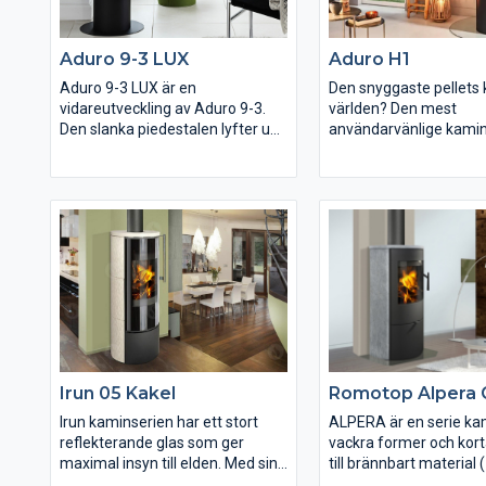
Vi erbjuder produkter från bl.a.
Thermorossi m.fl!
Romotop, Aduro, Dovre, Keddy,
Jötul, Morsö, Josef Davidssons,
Aduro 9-3 LUX
Aduro H1
Westbo, Franco Belge, Wamsler
m.fl!
Aduro 9-3 LUX är en
Den snyggaste pellets 
vidareutveckling av Aduro 9-3.
världen? Den mest
Den slanka piedestalen lyfter upp
användarvänlige kamin
eldstaden. Den är elegant i sin
världen? Eller kanske 
enkelhet samtidigt som den ger
– och mycket mer. Vi ka
stor insyn til elden. Unika
kaminen Aduro H1 - Th
karakteristika vid Aduro 9.3 Lux
Stove. Namnet signale
är en vacker svart glaslucka,
framtid och betonar, a
nyutvecklat handtag och en
kan fungera med båda 
exklusiv stängningsmekanism.
och vanlig ved. Ved till
och klassiska bålet och p
Kaminerna i Aduro 9 LUX-serien
uppvärmning.
har extern tilluftsanslutning,
vilket innebär att luften till
förbränningen tillförs utifrån och
Irun 05 Kakel
Romotop Alpera 
leds direkt in i kaminen. Själva
luftintaget döljs genom
Irun kaminserien har ett stort
ALPERA är en serie k
montering på kaminens baksida
reflekterande glas som ger
vackra former och kor
eller undersida. Ett bra val om
maximal insyn till elden. Med sin
till brännbart material (
man bor i ett väldigt tätt hus.
design skapar Irun lugn, trivsel
sidor och baksida) sa