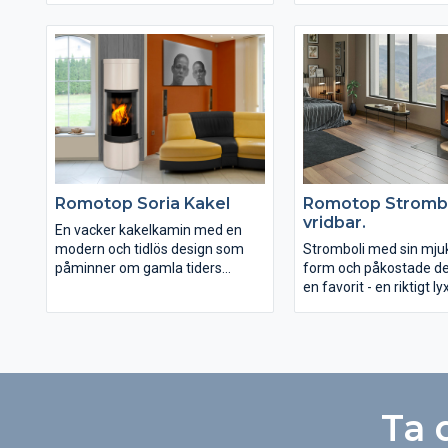
och skönhet. Kaminen och elden
mycket fin
blir dominerande i rummet. En
förbränning.Alperamod
kostym som denna mycket
tillverkas i tre utföran
vackra kamin fyller väl ut.
E har en oval form, Alp
Kakelpartier är tillverkade i
halvrund form och Alpe
Romotops egna fabriker och
linjer. Beklädnader finns
håller högsta kvalitet.
utförande sten, kakel ell
stål. Formen och storl
Irun har ett ett högt placerat
kaminen lättplacerad.
handtag och dörren har en
tilltalande prislapp gö
Romotop Soria Kakel
Romotop Strombo
pneumatisk stängning. Allt för
kvalitetskamin till ett kl
vridbar.
bästa funktion och en riktig
rejäl glasyta ger ett stil
En vacker kakelkamin med en
'lyxkänsla'. Med Irun har du
intryck och en generös i
modern och tidlös design som
Stromboli med sin mju
möjlighet att få en kamin av hög
elden. Brännkammaren
påminner om gamla tiders
form och påkostade det
kvalitet och unik design till ett
välisolerad, fodrad med 
kakelugnar. Den stora välvda
en favorit - en riktigt l
mycket rimligt pris.
eldfast chamottetegel
glasluckan har ramats in med
till ett högst rimligt pr
Alla Alpera modeller (E
kakelplattor av högsta kvalitet.
har ett rejält förbränn
kan fås med beklädnade
Allt kakel är tillverkat med stor
med en stor insyn till e
kakel eller stål. Kamin
omsorg i Romotops egen fabrik.
genom den halvmeter 
bilden, Alpera E02, har
Färger och utföranden väljer du
glasbeklädda dörren.
serpentinsten på topp o
bland 15 olika alternativ. Kaminen
Ta 
på bilden har kakelfärg 92360.
SORIA är kaminen som fångar