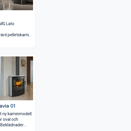
utomatiken som
kel att sköta och
rbränning. Aduro
 med en låda som
l förvaring.
CMG Lato
värd pelletskamin
 CMG. Priset
.
r. ( svart, röd,
5 cm.
via 01
lt ny kaminmodell.
 oval och
. Beklädnader
e sten, kakel eller