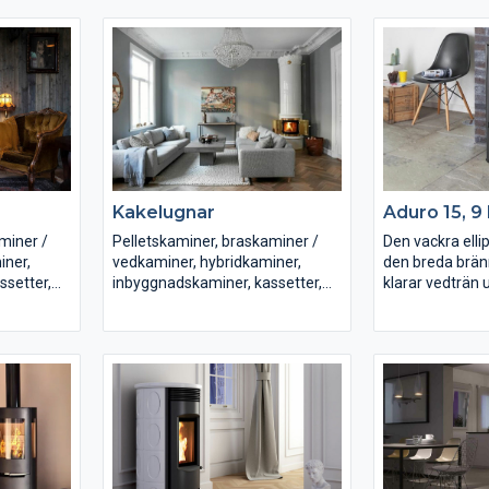
Luftvärmekaminer
Luftvärmekami
er
Vattenmantlade kaminer
Vattenmantlad
Inbyggnadskaminer
Inbyggnadskam
Spiskassetter
Spiskassetter
Murspisar
Murspisar
ån bl.a.
Vi erbjuder produkter från bl.a.
Vi erbjuder prod
, Keddy,
Romotop, Aduro, Dovre, Keddy,
Romotop, Aduro
vidssons,
Jötul, Morsö, Josef Davidssons,
Jötul, Morsö, J
 Wamsler
Westbo, Franco Belge, Wamsler
Westbo, Franco
Kakelugnar
Aduro 15, 9
m.fl!
m.fl!
miner /
Pelletskaminer, braskaminer /
Den vackra elli
iner,
vedkaminer, hybridkaminer,
den breda br
ssetter,
inbyggnadskaminer, kassetter,
klarar vedträn u
gjutjärnskaminer och
vilket gör den 
er
vattenmantlade kaminer
formen i kombi
ivsstilar!
passande alla hem och livsstilar!
minimalt djup 
elegant utseen
ån bl.a.
Vi erbjuder produkter från bl.a.
samtidigt en m
, Keddy,
Romotop, Aduro, Dovre, Keddy,
förbränning oc
vidssons,
Jötul, Morsö, Josef Davidssons,
rökgastempera
 Wamsler,
Westbo, Franco Belge, Wamsler,
a,
Caminetti Montegrappa,
Utrustad med d