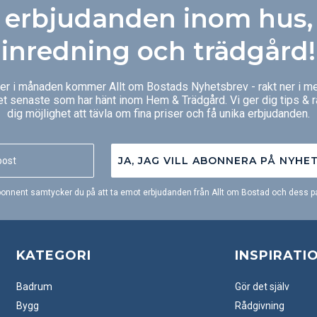
värmeutvecklin
erbjudanden inom hus,
kerat stål
inredning och trädgård!
aket finns
ger i månaden kommer Allt om Bostads Nyhetsbrev - rakt ner i me
et senaste som har hänt inom Hem & Trädgård. Vi ger dig tips & 
dig möjlighet att tävla om fina priser och få unika erbjudanden.
JA, JAG VILL ABONNERA PÅ NYHE
onnent samtycker du på att ta emot erbjudanden från Allt om Bostad och dess pa
KATEGORI
INSPIRATI
Badrum
Gör det själv
Bygg
Rådgivning