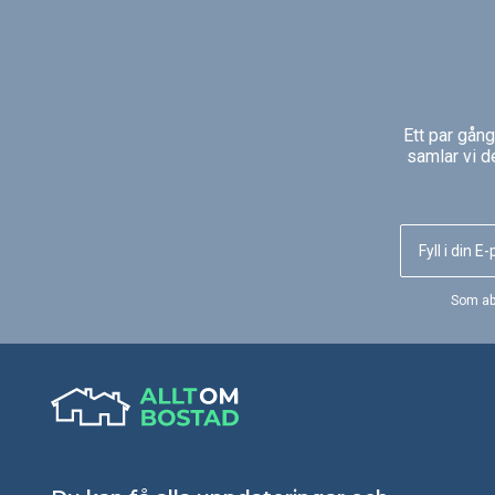
det möjligt att lägga på ved upp
allas blickar och
till en halvmeter.
uppmärksamhet. Soria
kakelkamin har svartlac
och ett ackumuleringsp
som tillbehör.
Ett par gån
samlar vi d
Som ab