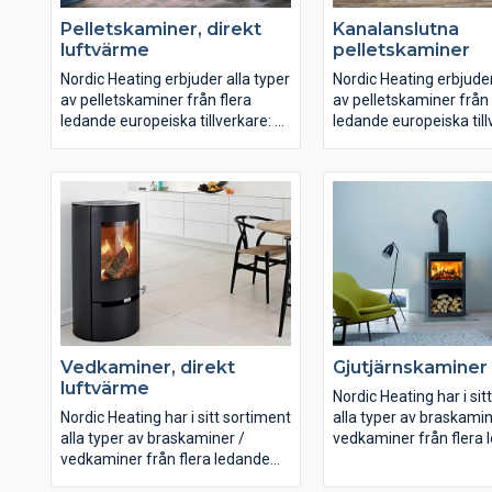
Pelletskaminer, direkt
Kanalanslutna
luftvärme
pelletskaminer
Nordic Heating erbjuder alla typer
Nordic Heating erbjuder
av pelletskaminer från flera
av pelletskaminer från 
ledande europeiska tillverkare:
ledande europeiska till
Pelletskaminer med direkt
Pelletskaminer med di
luftvärme
luftvärme
Pelletskaminer med
Pelletskaminer med
kanalanslutning
kanalanslutning
Vattenmantlade pelletskaminer
Vattenmantlade pelle
Våra pelletskaminer för
Våra pelletskaminer fö
luftvärme med eller utan
luftvärme med eller ut
kanalanslutning börjar vid
kanalanslutning börjar 
effekter på 5 kW och erbjuds upp
effekter på 5 kW och e
Vedkaminer, direkt
Gjutjärnskaminer
till 28 kW. De större passar t.ex.
till 28 kW. De större pas
luftvärme
den större bostaden,
den större bostaden,
Nordic Heating har i sit
samlingslokaler, verkstäder,
samlingslokaler, verkst
Nordic Heating har i sitt sortiment
alla typer av braskamin
konferenscentra etc.
konferenscentra etc.
alla typer av braskaminer /
vedkaminer från flera 
vedkaminer från flera ledande
europeiska tillverkare:
europeiska tillverkare: