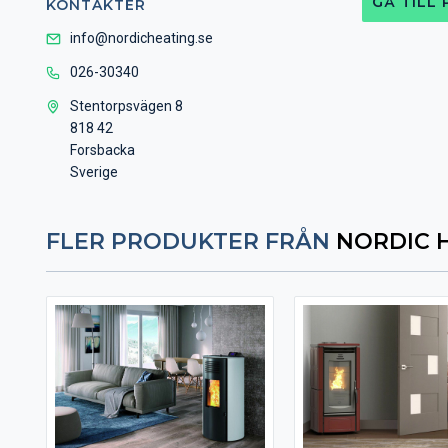
GÅ TILL
KONTAKTER
info@nordicheating.se
026-30340
Stentorpsvägen 8
818 42
Forsbacka
Sverige
FLER PRODUKTER FRÅN
NORDIC 