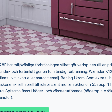
F har miljövänliga förbränningen vilket gör vedspisen till en pri
undär- och tertiärluft ger en fullständig förbränning. Wamsler K1
inns i vit, svart eller antracit emalj. Beslag i krom. Som extra till
askeramikhäll, spjäll till rökrör samt mellansektioner i 55 resp. 
g. Spisarna finns i höger- och vänsterutförande (högerspis = rö
vänster).