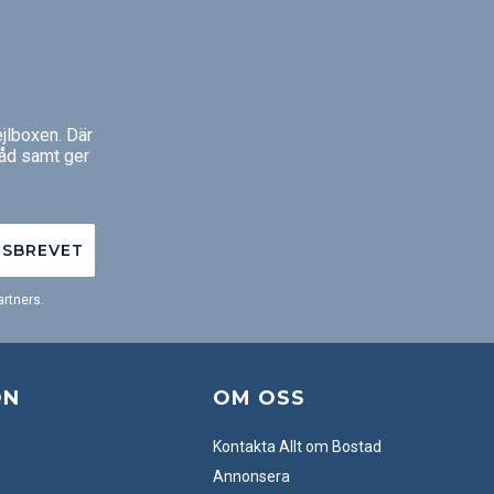
g.
jlboxen. Där
råd samt ger
TSBREVET
rtners.
ON
OM OSS
Kontakta Allt om Bostad
Annonsera