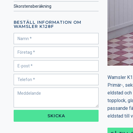
Skorstensberäkning
BESTÄLL INFORMATION OM
WAMSLER K128F
Wamsler K128
Primär-, sek
eldstad och f
topplock, gl
passande fär
SKICKA
eldstad till 