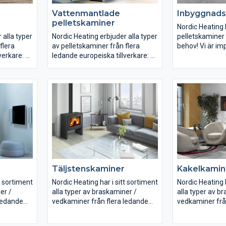
Vattenmantlade
Inbyggnad
pelletskaminer
Nordic Heating
 alla typer
Nordic Heating erbjuder alla typer
pelletskaminer 
flera
av pelletskaminer från flera
behov! Vi är im
verkare:
ledande europeiska tillverkare:
pelletskaminfa
Ecoforest, Arte
rekt
Pelletskaminer med direkt
Edilkamin, Heli
luftvärme
Tillsammans til
Pelletskaminer med
100.000 pellets
kanalanslutning
tskaminer
Vattenmantlade pelletskaminer
r
Våra pelletskaminer för
an
luftvärme med eller utan
vid
kanalanslutning börjar vid
rbjuds upp
effekter på 5 kW och erbjuds upp
Täljstenskaminer
Kakelkamin
sar t.ex.
till 28 kW. De större passar t.ex.
den större bostaden,
t sortiment
Nordic Heating har i sitt sortiment
Nordic Heating h
äder,
samlingslokaler, verkstäder,
er /
alla typer av braskaminer /
alla typer av b
konferenscentra etc.
ledande
vedkaminer från flera ledande
vedkaminer frå
europeiska tillverkare:
europeiska till