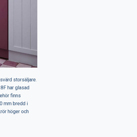
svärd storsäljare.
28F har glasad
behör finns
110 mm bredd i
krör höger och