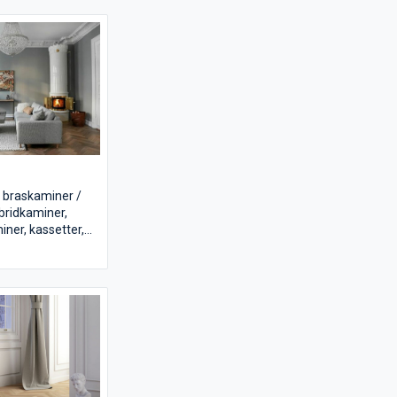
ner
e kaminer
iner
ukter från bl.a.
, Dovre, Keddy,
osef Davidssons,
 Belge, Wamsler
, braskaminer /
bridkaminer,
ner, kassetter,
er och
e kaminer
em och livsstilar!
ukter från bl.a.
, Dovre, Keddy,
osef Davidssons,
 Belge, Wamsler,
tegrappa,