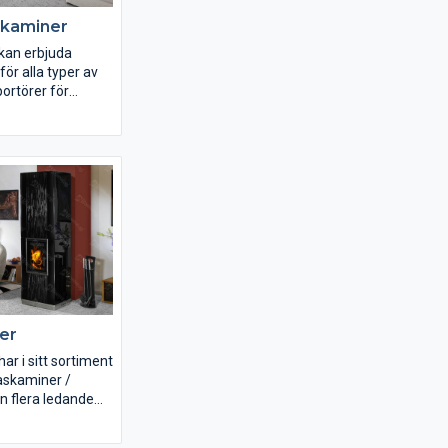
skaminer
 kan erbjuda
för alla typer av
portörer för
brikaten
l, Thermorossi,
os och Ungaro.
lverkar de ca
kaminer per år!
er
ar i sitt sortiment
raskaminer /
n flera ledande
verkare: