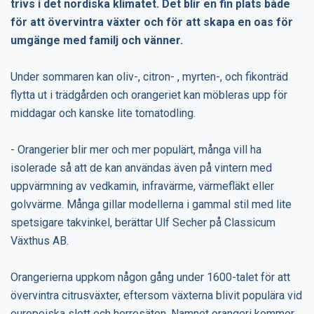
trivs i det nordiska klimatet. Det blir en fin plats både
för att övervintra växter och för att skapa en oas för
umgänge med familj och vänner.
Under sommaren kan oliv-, citron- , myrten-, och fikonträd
flytta ut i trädgården och orangeriet kan möbleras upp för
middagar och kanske lite tomatodling.
- Orangerier blir mer och mer populärt, många vill ha
isolerade så att de kan användas även på vintern med
uppvärmning av vedkamin, infravärme, värmefläkt eller
golvvärme. Många gillar modellerna i gammal stil med lite
spetsigare takvinkel, berättar Ulf Secher på Classicum
Växthus AB.
Orangerierna uppkom någon gång under 1600-talet för att
övervintra citrusväxter, eftersom växterna blivit populära vid
europeiska slott och herresäten. Namnet orangeri kommer