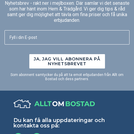
Nyhetsbrev - rakt ner i mejlboxen. Där samlar vi det senaste
som har hänt inom Hem & Trädgård. Vi ger dig tips & råd
samt ger dig möjlighet att tävla om fina priser och få unika
erbjudanden.
JA, JAG VILL ABONNERA PÅ
NYHETSBREVET
Som abonnent samtycker du på att ta emot erbjudanden från Allt om
Bostad och dess partners.
Du kan få alla uppdateringar och
kontakta oss på: