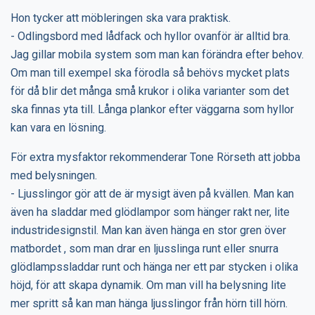
Hon tycker att möbleringen ska vara praktisk.
- Odlingsbord med lådfack och hyllor ovanför är alltid bra.
Jag gillar mobila system som man kan förändra efter behov.
Om man till exempel ska förodla så behövs mycket plats
för då blir det många små krukor i olika varianter som det
ska finnas yta till. Långa plankor efter väggarna som hyllor
kan vara en lösning.
För extra mysfaktor rekommenderar Tone Rörseth att jobba
med belysningen.
- Ljusslingor gör att de är mysigt även på kvällen. Man kan
även ha sladdar med glödlampor som hänger rakt ner, lite
industridesignstil. Man kan även hänga en stor gren över
matbordet , som man drar en ljusslinga runt eller snurra
glödlampssladdar runt och hänga ner ett par stycken i olika
höjd, för att skapa dynamik. Om man vill ha belysning lite
mer spritt så kan man hänga ljusslingor från hörn till hörn.