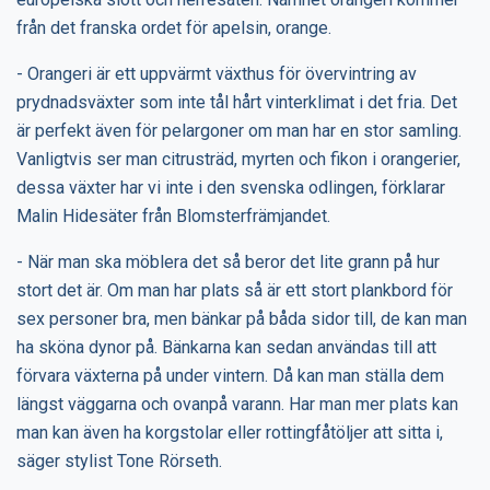
från det franska ordet för apelsin, orange.
- Orangeri är ett uppvärmt växthus för övervintring av
prydnadsväxter som inte tål hårt vinterklimat i det fria. Det
är perfekt även för pelargoner om man har en stor samling.
Vanligtvis ser man citrusträd, myrten och fikon i orangerier,
dessa växter har vi inte i den svenska odlingen, förklarar
Malin Hidesäter från Blomsterfrämjandet.
- När man ska möblera det så beror det lite grann på hur
stort det är. Om man har plats så är ett stort plankbord för
sex personer bra, men bänkar på båda sidor till, de kan man
ha sköna dynor på. Bänkarna kan sedan användas till att
förvara växterna på under vintern. Då kan man ställa dem
längst väggarna och ovanpå varann. Har man mer plats kan
man kan även ha korgstolar eller rottingfåtöljer att sitta i,
säger stylist Tone Rörseth.