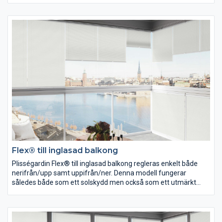
Flex® till inglasad balkong
Plisségardin Flex® till inglasad balkong regleras enkelt både
nerifrån/upp samt uppifrån/ner. Denna modell fungerar
således både som ett solskydd men också som ett utmärkt
insynsskydd. Maxbredd 1000.