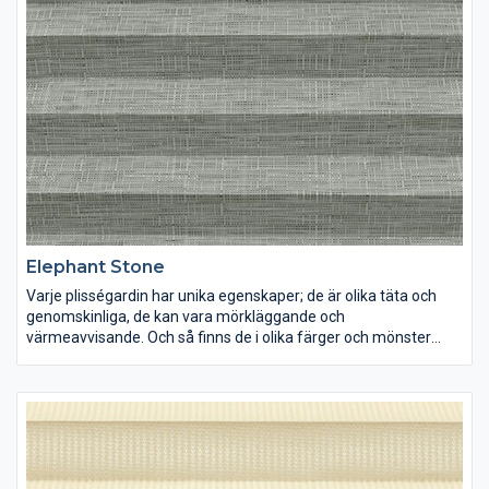
Elephant Stone
Varje plisségardin har unika egenskaper; de är olika täta och
genomskinliga, de kan vara mörkläggande och
värmeavvisande. Och så finns de i olika färger och mönster
förstås. Lek med ljus och färg och inred dina rum precis som du
vill ha dem.