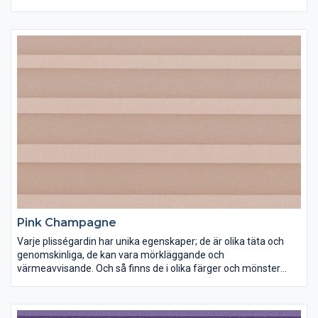
förstås. Lek med ljus och färg och inred dina rum precis som du
vill ha dem.
Pink Champagne
Varje plisségardin har unika egenskaper; de är olika täta och
genomskinliga, de kan vara mörkläggande och
värmeavvisande. Och så finns de i olika färger och mönster
förstås. Lek med ljus och färg och inred dina rum precis som du
vill ha dem.