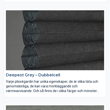
utmärkt mörkläggning har tyget även en ljuddämpande effekt.
R= Reflexion A=Absorption T=Transparens
Deepest Grey – Dubbelcell
Varje plisségardin har unika egenskaper; de är olika täta och
genomskinliga, de kan vara mörkläggande och
värmeavvisande. Och så finns de i olika färger och mönster
förstås. Lek med ljus och färg och inred dina rum precis som du
vill ha dem.