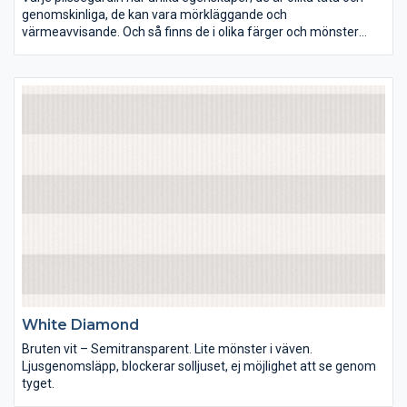
genomskinliga, de kan vara mörkläggande och
värmeavvisande. Och så finns de i olika färger och mönster
förstås. Lek med ljus och färg och inred dina rum precis som du
vill ha dem.
White Diamond
Bruten vit – Semitransparent. Lite mönster i väven.
Ljusgenomsläpp, blockerar solljuset, ej möjlighet att se genom
tyget.