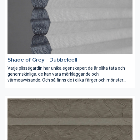
Shade of Grey – Dubbelcell
Varje plisségardin har unika egenskaper; de är olika täta och
genomskinliga, de kan vara mörkläggande och
värmeavvisande. Och så finns de i olika färger och mönster
förstås. Lek med ljus och färg och inred dina rum precis som du
vill ha dem.