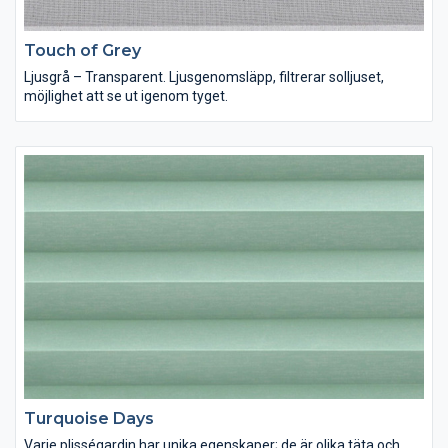
Touch of Grey
Ljusgrå – Transparent. Ljusgenomsläpp, filtrerar solljuset,
möjlighet att se ut igenom tyget.
Turquoise Days
Varje plisségardin har unika egenskaper; de är olika täta och