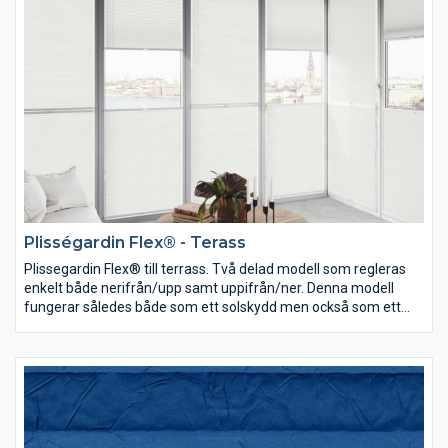
Plisségardin Flex® - Terass
Plissegardin Flex® till terrass. Två delad modell som regleras
enkelt både nerifrån/upp samt uppifrån/ner. Denna modell
fungerar således både som ett solskydd men också som ett
utmärkt insynsskydd. Maxbredd 1000.