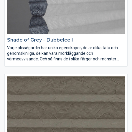
Shade of Grey – Dubbelcell
Varje plisségardin har unika egenskaper; de är olika täta och
genomskinliga, de kan vara mörkläggande och
värmeavvisande. Och så finns de i olika färger och mönster
förstås. Lek med ljus och färg och inred dina rum precis som du
vill ha dem.