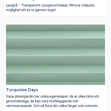
Ljusgrå – Transparent. Ljusgenomsläpp, filtrerar solljuset,
möjlighet att se ut igenom tyget.
Turquoise Days
Varje plisségardin har unika egenskaper; de är olika täta och
genomskinliga, de kan vara mörkläggande och
värmeavvisande. Och så finns de i olika färger och mönster
förstås. Lek med ljus och färg och inred dina rum precis som du