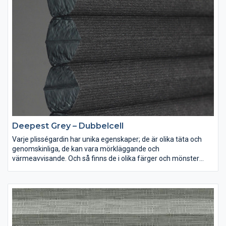
Deepest Grey – Dubbelcell
Varje plisségardin har unika egenskaper; de är olika täta och
genomskinliga, de kan vara mörkläggande och
värmeavvisande. Och så finns de i olika färger och mönster
förstås. Lek med ljus och färg och inred dina rum precis som du
vill ha dem.