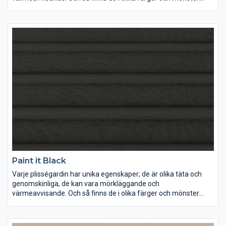
förstås. Lek med ljus och färg och inred dina rum precis som du
vill ha dem.
Paint it Black
Varje plisségardin har unika egenskaper; de är olika täta och
genomskinliga, de kan vara mörkläggande och
värmeavvisande. Och så finns de i olika färger och mönster
förstås. Lek med ljus och färg och inred dina rum precis som du
vill ha dem.