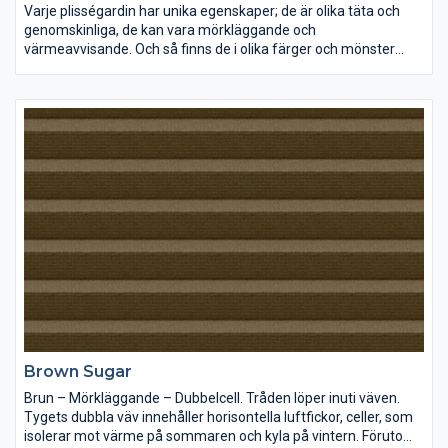
Varje plisségardin har unika egenskaper; de är olika täta och
genomskinliga, de kan vara mörkläggande och
värmeavvisande. Och så finns de i olika färger och mönster
förstås. Lek med ljus och färg och inred dina rum precis som du
vill ha dem.
Brown Sugar
Brun – Mörkläggande – Dubbelcell. Tråden löper inuti väven.
Tygets dubbla väv innehåller horisontella luftfickor, celler, som
isolerar mot värme på sommaren och kyla på vintern. Förutom