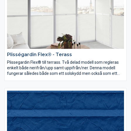
Plisségardin Flex® - Terass
Plissegardin Flex® till terrass. Två delad modell som regleras
enkelt både nerifrån/upp samt uppifrån/ner. Denna modell
fungerar således både som ett solskydd men också som ett
utmärkt insynsskydd. Maxbredd 1000.