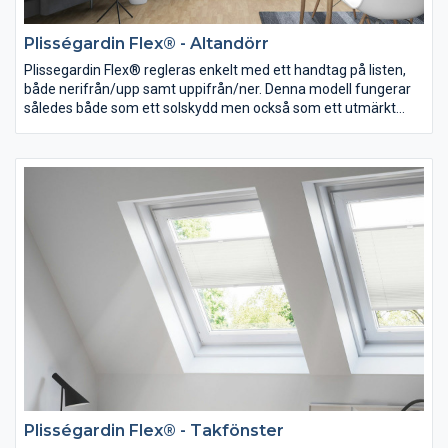
Plisségardin Flex® - Altandörr
Plissegardin Flex® regleras enkelt med ett handtag på listen,
både nerifrån/upp samt uppifrån/ner. Denna modell fungerar
således både som ett solskydd men också som ett utmärkt
insynsskydd. Maxbredd 1500 mm.
Plisségardin Flex® - Takfönster