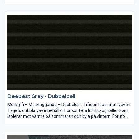
utmärkt mörkläggning har tyget även en ljuddämpande effekt.
R= Reflexion A=Absorption T=Transparens
Deepest Grey - Dubbelcell
Mörkgrå – Mörkläggande – Dubbelcell. Tråden löper inuti väven.
Tygets dubbla väv innehåller horisontella luftfickor, celler, som
isolerar mot värme på sommaren och kyla på vintern. Förutom
utmärkt mörkläggning har tyget även en ljuddämpande effekt.
R= Reflexion A=Absorption T=Transparens