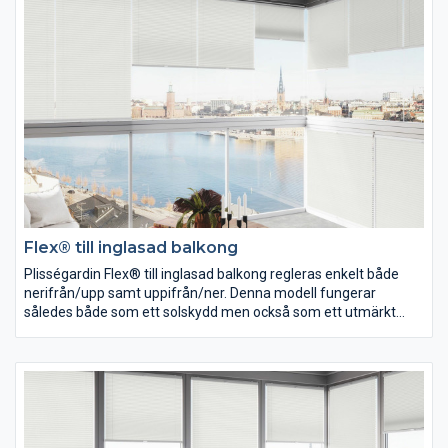
Flex® till inglasad balkong
Plisségardin Flex® till inglasad balkong regleras enkelt både
nerifrån/upp samt uppifrån/ner. Denna modell fungerar
således både som ett solskydd men också som ett utmärkt
insynsskydd. Maxbredd 1000.