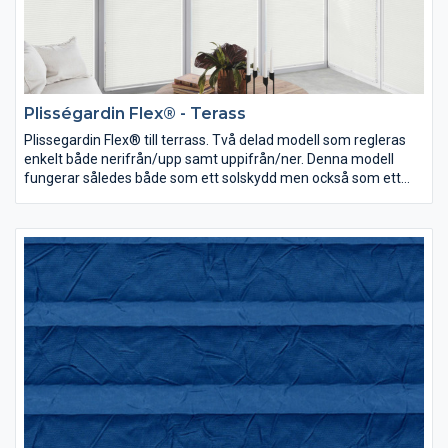
Plisségardin Flex® - Terass
Plissegardin Flex® till terrass. Två delad modell som regleras
enkelt både nerifrån/upp samt uppifrån/ner. Denna modell
fungerar således både som ett solskydd men också som ett
utmärkt insynsskydd. Maxbredd 1000.