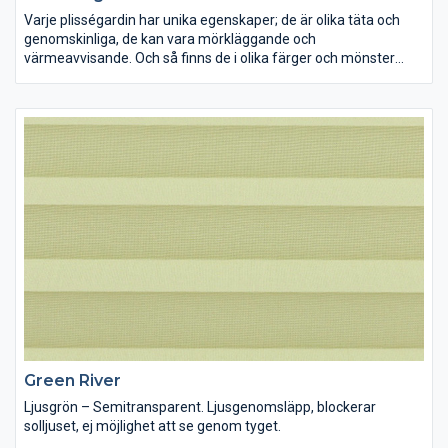
Varje plisségardin har unika egenskaper; de är olika täta och
genomskinliga, de kan vara mörkläggande och
värmeavvisande. Och så finns de i olika färger och mönster
förstås. Lek med ljus och färg och inred dina rum precis som du
vill ha dem.
Green River
Ljusgrön – Semitransparent. Ljusgenomsläpp, blockerar
solljuset, ej möjlighet att se genom tyget.