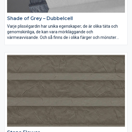
Shade of Grey – Dubbelcell
Varje plisségardin har unika egenskaper; de är olika täta och
genomskinliga, de kan vara mörkläggande och
värmeavvisande. Och så finns de i olika färger och mönster
förstås. Lek med ljus och färg och inred dina rum precis som du
vill ha dem.