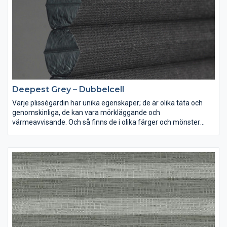
Deepest Grey – Dubbelcell
Varje plisségardin har unika egenskaper; de är olika täta och
genomskinliga, de kan vara mörkläggande och
värmeavvisande. Och så finns de i olika färger och mönster
förstås. Lek med ljus och färg och inred dina rum precis som du
vill ha dem.