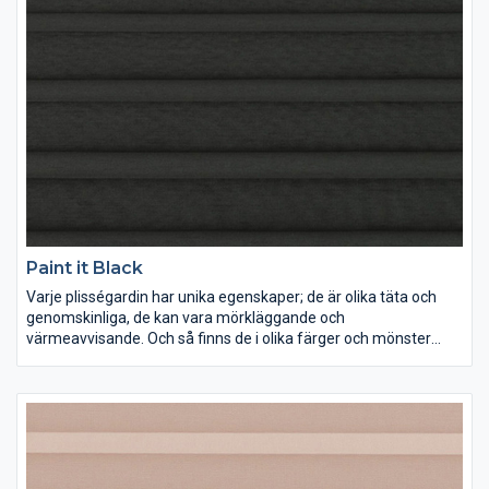
Paint it Black
Varje plisségardin har unika egenskaper; de är olika täta och
genomskinliga, de kan vara mörkläggande och
värmeavvisande. Och så finns de i olika färger och mönster
förstås. Lek med ljus och färg och inred dina rum precis som du
vill ha dem.