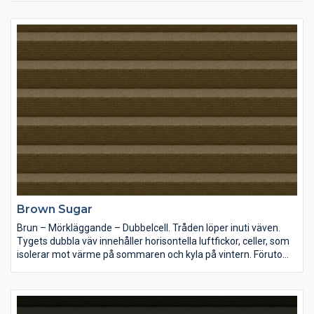
vill ha dem.
Brown Sugar
Brun – Mörkläggande – Dubbelcell. Tråden löper inuti väven.
Tygets dubbla väv innehåller horisontella luftfickor, celler, som
isolerar mot värme på sommaren och kyla på vintern. Förutom
utmärkt mörkläggning har tyget även en ljuddämpande effekt.
R= Reflexion A=Absorption T=Transparens