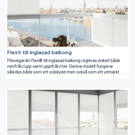
Flex® till inglasad balkong
Plisségardin Flex® till inglasad balkong regleras enkelt både
nerifrån/upp samt uppifrån/ner. Denna modell fungerar
således både som ett solskydd men också som ett utmärkt
insynsskydd. Maxbredd 1000.