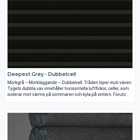
Deepest Grey - Dubbelcell
Mörkgrå – Mörkläggande – Dubbelcell. Tråden löper inuti väven.
Tygets dubbla väv innehåller horisontella luftfickor, celler, som
isolerar mot värme på sommaren och kyla på vintern. Förutom
utmärkt mörkläggning har tyget även en ljuddämpande effekt.
R= Reflexion A=Absorption T=Transparens