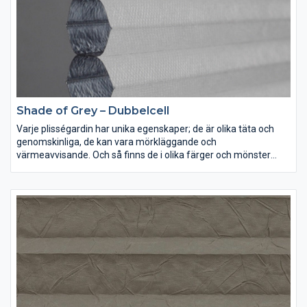
Shade of Grey – Dubbelcell
Varje plisségardin har unika egenskaper; de är olika täta och
genomskinliga, de kan vara mörkläggande och
värmeavvisande. Och så finns de i olika färger och mönster
förstås. Lek med ljus och färg och inred dina rum precis som du
vill ha dem.