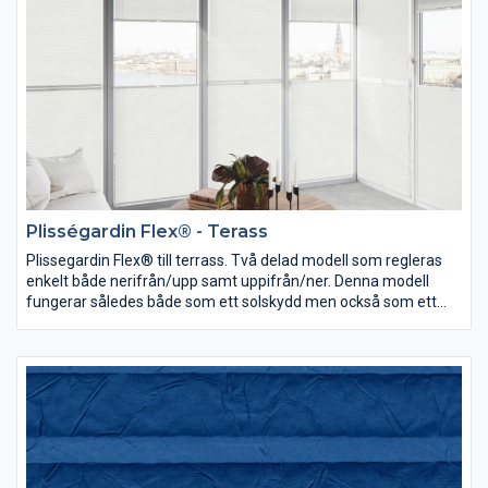
Plisségardin Flex® - Terass
Plissegardin Flex® till terrass. Två delad modell som regleras
enkelt både nerifrån/upp samt uppifrån/ner. Denna modell
fungerar således både som ett solskydd men också som ett
utmärkt insynsskydd. Maxbredd 1000.