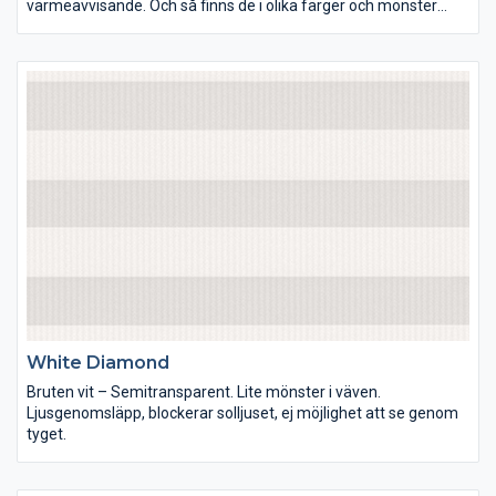
värmeavvisande. Och så finns de i olika färger och mönster
förstås. Lek med ljus och färg och inred dina rum precis som du
vill ha dem.
White Diamond
Bruten vit – Semitransparent. Lite mönster i väven.
Ljusgenomsläpp, blockerar solljuset, ej möjlighet att se genom
tyget.