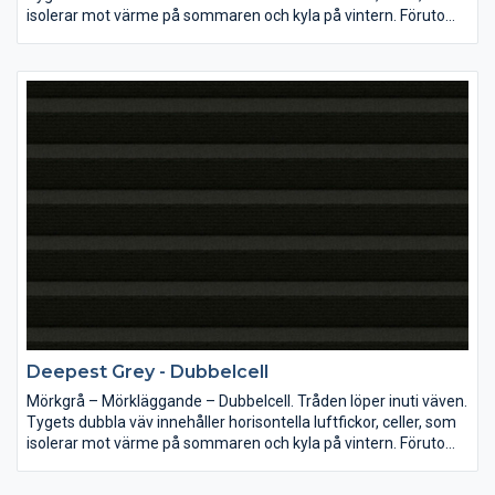
isolerar mot värme på sommaren och kyla på vintern. Förutom
utmärkt mörkläggning har tyget även en ljuddämpande effekt.
R= Reflexion A=Absorption T=Transparens
Deepest Grey - Dubbelcell
Mörkgrå – Mörkläggande – Dubbelcell. Tråden löper inuti väven.
Tygets dubbla väv innehåller horisontella luftfickor, celler, som
isolerar mot värme på sommaren och kyla på vintern. Förutom
utmärkt mörkläggning har tyget även en ljuddämpande effekt.
R= Reflexion A=Absorption T=Transparens