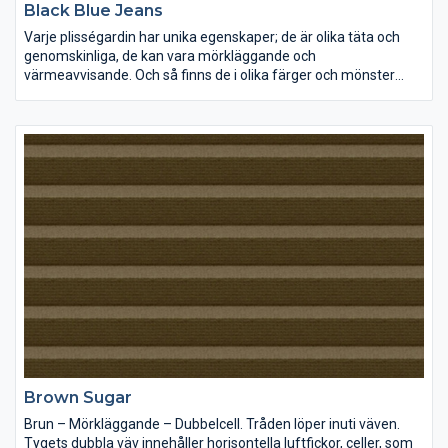
Black Blue Jeans
Varje plisségardin har unika egenskaper; de är olika täta och
genomskinliga, de kan vara mörkläggande och
värmeavvisande. Och så finns de i olika färger och mönster
förstås. Lek med ljus och färg och inred dina rum precis som du
vill ha dem.
Brown Sugar
Brun – Mörkläggande – Dubbelcell. Tråden löper inuti väven.
Tygets dubbla väv innehåller horisontella luftfickor, celler, som