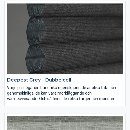
Deepest Grey – Dubbelcell
Varje plisségardin har unika egenskaper; de är olika täta och
genomskinliga, de kan vara mörkläggande och
värmeavvisande. Och så finns de i olika färger och mönster
förstås. Lek med ljus och färg och inred dina rum precis som du
vill ha dem.