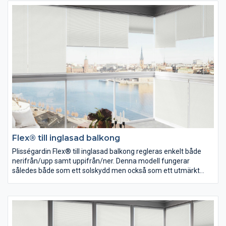
Flex® till inglasad balkong
Plisségardin Flex® till inglasad balkong regleras enkelt både
nerifrån/upp samt uppifrån/ner. Denna modell fungerar
således både som ett solskydd men också som ett utmärkt
insynsskydd. Maxbredd 1000.