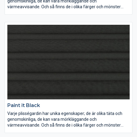
genomskinliga, de kan vara mörkläggande och
värmeavvisande. Och så finns de i olika färger och mönster
förstås. Lek med ljus och färg och inred dina rum precis som du
vill ha dem.
Paint it Black
Varje plisségardin har unika egenskaper; de är olika täta och
genomskinliga, de kan vara mörkläggande och
värmeavvisande. Och så finns de i olika färger och mönster
förstås. Lek med ljus och färg och inred dina rum precis som du
vill ha dem.