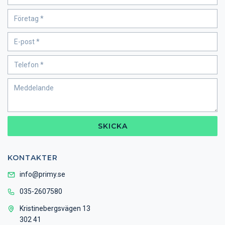
SKICKA
KONTAKTER
info@primy.se
035-2607580
Kristinebergsvägen 13
302 41