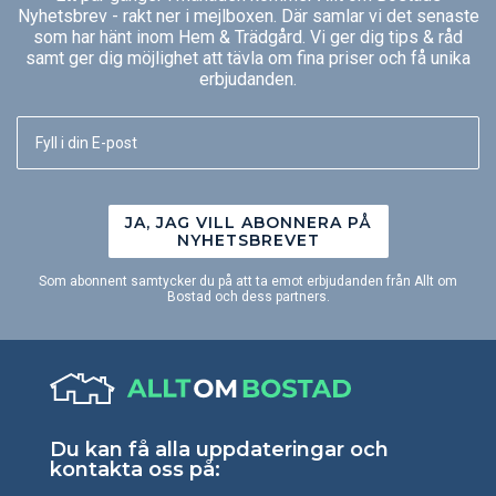
Nyhetsbrev - rakt ner i mejlboxen. Där samlar vi det senaste
som har hänt inom Hem & Trädgård. Vi ger dig tips & råd
samt ger dig möjlighet att tävla om fina priser och få unika
erbjudanden.
JA, JAG VILL ABONNERA PÅ
NYHETSBREVET
Som abonnent samtycker du på att ta emot erbjudanden från Allt om
Bostad och dess partners.
Du kan få alla uppdateringar och
kontakta oss på: