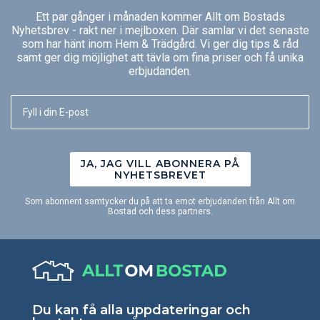
Ett par gånger i månaden kommer Allt om Bostads
Nyhetsbrev - rakt ner i mejlboxen. Där samlar vi det senaste
som har hänt inom Hem & Trädgård. Vi ger dig tips & råd
samt ger dig möjlighet att tävla om fina priser och få unika
erbjudanden.
JA, JAG VILL ABONNERA PÅ
NYHETSBREVET
Som abonnent samtycker du på att ta emot erbjudanden från Allt om
Bostad och dess partners.
Du kan få alla uppdateringar och