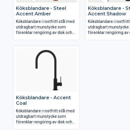
Köksblandare - Steel
Köksblandare - S
Accent Amber
Accent Shadow
Köksblandare i rostfritt stål med
Köksblandare i rostfrit
utdragbart munstycke som
utdragbart munstycke
förenklar rengöring av disk och
förenklar rengöring av 
diskho. Slimmat utförande,
diskho. Slimmat utföra
modern design och smarta
modern design och sm
funktioner.
funktioner.
Köksblandare - Accent
Coal
Köksblandare i rostfritt stål med
utdragbart munstycke som
förenklar rengöring av disk och
diskho. Slimmat utförande,