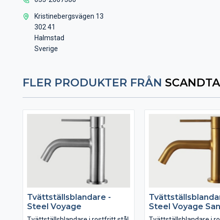
Kristinebergsvägen 13
302 41
Halmstad
Sverige
FLER PRODUKTER FRÅN
SCANDTA
Tvättställsblandare -
Tvättställsblanda
Steel Voyage
Steel Voyage Sa
Tvättställsblandare i rostfritt stål.
Tvättställsblandare i ros