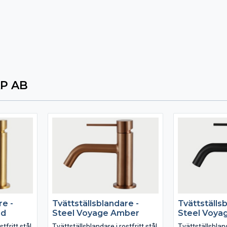
P AB
re -
Tvättställsblandare -
Tvättställs
nd
Steel Voyage Amber
Steel Voya
tfritt stål.
Tvättställsblandare i rostfritt stål.
Tvättställsblanda