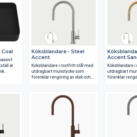
S Coal
Köksblandare - Steel
Köksblandar
Accent
Accent San
massivt
tställ är
Köksblandare i rostfritt stål med
Köksblandare i 
nik
utdragbart munstycke som
utdragbart mu
ventil.
förenklar rengöring av disk och
förenklar rengö
diskho. Slimmat utförande,
diskho. Slimma
modern design och smarta
modern design
funktioner.
funktioner.