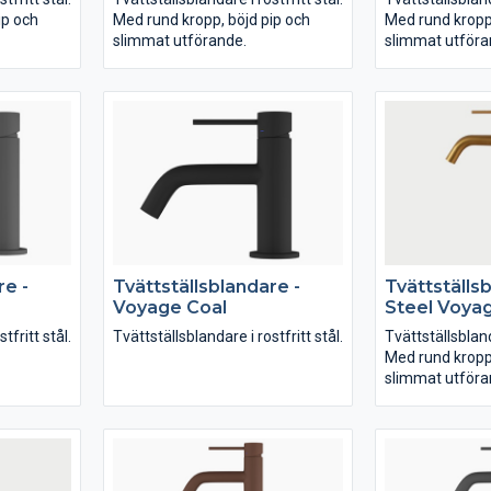
ip och
Med rund kropp, böjd pip och
Med rund kropp,
slimmat utförande.
slimmat utföra
re -
Tvättställsblandare -
Tvättställs
Voyage Coal
Steel Voya
tfritt stål.
Tvättställsblandare i rostfritt stål.
Tvättställsblanda
Med rund kropp,
slimmat utföra
passar till fris