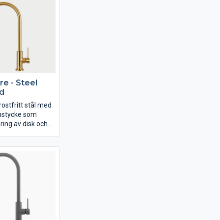
e - Steel
d
rostfritt stål med
nstycke som
ring av disk och
t utförande,
 och smarta