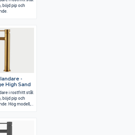
 böjd pip och
nde.
blandare -
ge High Sand
re i rostfritt stål.
 böjd pip och
nde. Hög modell,
tående porslin.