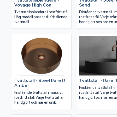
Tvättställsblandare -
Tvättställ - Steel
Voyage High Coal
Sand
Tvättställsblandare i rostfritt stål.
Fristående tvättställ i 
Hög modell passar till fristående
rostfritt stål. Varje tvät
tvättställ.
handgjort och har en u
karaktär. Köp till botten
Tvättställ - Steel Rare R
Tvättställ - Rare 
Amber
Fristående tvättställ i 
Fristående tvättställ i massivt
rostfritt stål. Varje tvät
rostfritt stål. Varje tvättställ är
handgjort och har en u
handgjort och har en unik
karaktär. Köp till botten
karaktär. Köp till bottenventil.