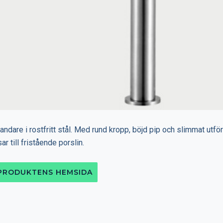
landare i rostfritt stål. Med rund kropp, böjd pip och slimmat utf
r till fristående porslin.
 PRODUKTENS HEMSIDA