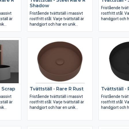
 Rare R
Tvättställ - Steel Rare R
Tvättställ -
Shadow
Fristående tvätt
massivt
Fristående tvättställ i massivt
rostfritt stål. V
tställ är
rostfritt stål. Varje tvättställ är
handgjort och h
nik
handgjort och har en unik
karaktär. Köp til
ventil.
karaktär. Köp till bottenventil.
R Scrap
Tvättställ - Rare R Rust
Tvättställ -
massivt
Fristående tvättställ i massivt
Fristående tvätt
tställ är
rostfritt stål. Varje tvättställ är
rostfritt stål. V
nik
handgjort och har en unik
handgjort och h
ventil.
karaktär. Köp till bottenventil.
karaktär. Köp til