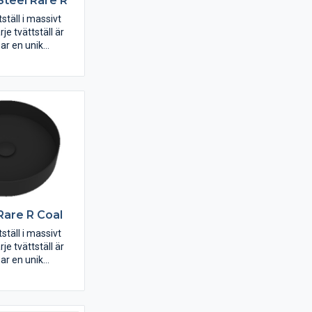
 Steel Rare R
ställ i massivt
arje tvättställ är
ar en unik
l bottenventil.
 Rare R Coal
ställ i massivt
arje tvättställ är
ar en unik
l bottenventil.