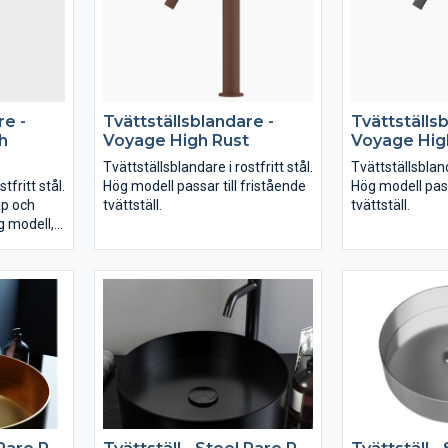
re -
Tvättställsblandare -
Tvättställs
h
Voyage High Rust
Voyage Hig
Tvättställsblandare i rostfritt stål.
Tvättställsblanda
tfritt stål.
Hög modell passar till fristående
Hög modell pass
ip och
tvättställ.
tvättställ.
g modell,
rslin.