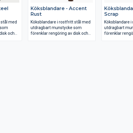
teel
Köksblandare - Accent
Köksblanda
Rust
Scrap
t stål med
Köksblandare i rostfritt stål med
Köksblandare i 
 som
utdragbart munstycke som
utdragbart mu
disk och
förenklar rengöring av disk och
förenklar rengö
nde,
diskho. Slimmat utförande,
diskho. Slimma
arta
modern design och smarta
modern design
funktioner.
funktioner.