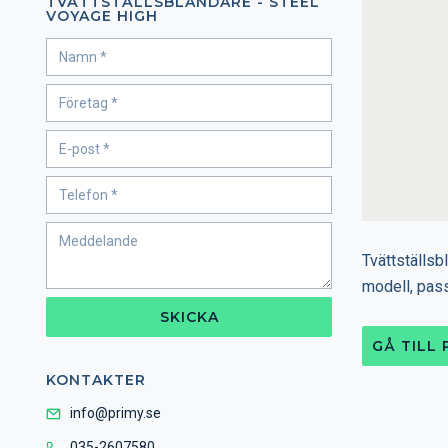
TVÄTTSTÄLLSBLANDARE - STEEL
VOYAGE HIGH
Tvättställsb
modell, passa
SKICKA
GÅ TILL
KONTAKTER
info@primy.se
035-2607580