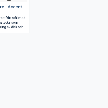
re - Accent
rostfritt stål med
nstycke som
ring av disk och
t utförande,
 och smarta