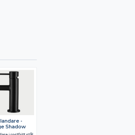
blandare -
ge Shadow
re i rostfritt stål.