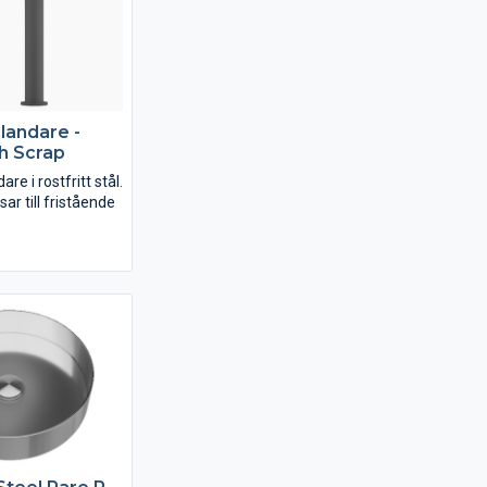
blandare -
h Scrap
re i rostfritt stål.
ar till fristående