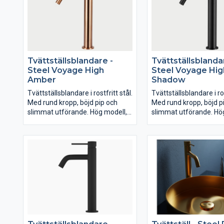
Tvättställsblandare -
Tvättställsblanda
Steel Voyage High
Steel Voyage Hig
Amber
Shadow
Tvättställsblandare i rostfritt stål.
Tvättställsblandare i ros
Med rund kropp, böjd pip och
Med rund kropp, böjd p
slimmat utförande. Hög modell,
slimmat utförande. Hö
passar till fristående porslin.
passar till fristående po