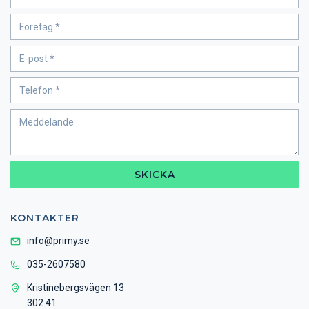
SKICKA
KONTAKTER
info@primy.se
035-2607580
Kristinebergsvägen 13
302 41