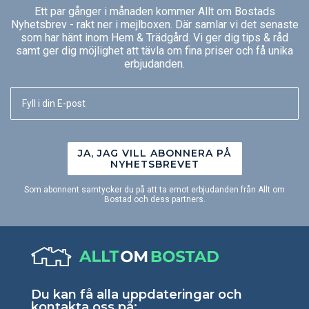
Ett par gånger i månaden kommer Allt om Bostads
Nyhetsbrev - rakt ner i mejlboxen. Där samlar vi det senaste
som har hänt inom Hem & Trädgård. Vi ger dig tips & råd
samt ger dig möjlighet att tävla om fina priser och få unika
erbjudanden.
JA, JAG VILL ABONNERA PÅ
NYHETSBREVET
Som abonnent samtycker du på att ta emot erbjudanden från Allt om
Bostad och dess partners.
Du kan få alla uppdateringar och
kontakta oss på: