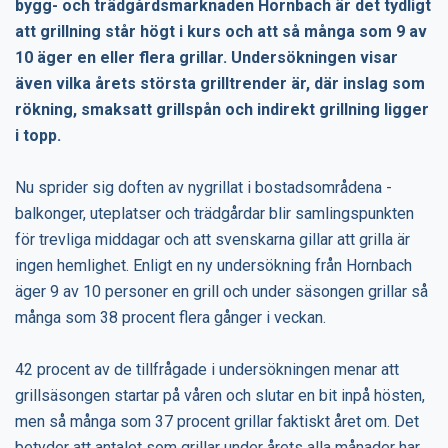
bygg- och trädgårdsmarknaden Hornbach är det tydligt
att grillning står högt i kurs och att så många som 9 av
10 äger en eller flera grillar. Undersökningen visar
även vilka årets största grilltrender är, där inslag som
rökning, smaksatt grillspån och indirekt grillning ligger
i topp.
Nu sprider sig doften av nygrillat i bostadsområdena -
balkonger, uteplatser och trädgårdar blir samlingspunkten
för trevliga middagar och att svenskarna gillar att grilla är
ingen hemlighet. Enligt en ny undersökning från Hornbach
äger 9 av 10 personer en grill och under säsongen grillar så
många som 38 procent flera gånger i veckan.
42 procent av de tillfrågade i undersökningen menar att
grillsäsongen startar på våren och slutar en bit inpå hösten,
men så många som 37 procent grillar faktiskt året om. Det
betyder att antalet som grillar under årets alla månader har