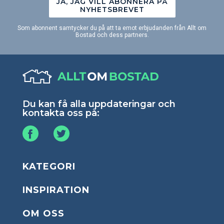
JA, JAG VILL ABONNERA PÅ
NYHETSBREVET
Som abonnent samtycker du på att ta emot erbjudanden från Allt om
Bostad och dess partners.
Du kan få alla uppdateringar och
kontakta oss på:
KATEGORI
INSPIRATION
OM OSS