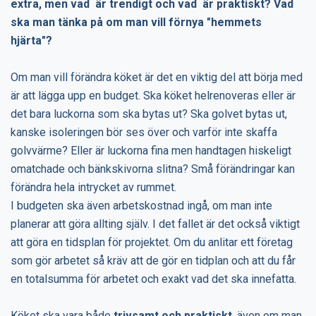
extra, men vad är trendigt och vad är praktiskt? Vad
ska man tänka på om man vill förnya "hemmets
hjärta"?
Om man vill förändra köket är det en viktig del att börja med
är att lägga upp en budget. Ska köket helrenoveras eller är
det bara luckorna som ska bytas ut? Ska golvet bytas ut,
kanske isoleringen bör ses över och varför inte skaffa
golvvärme? Eller är luckorna fina men handtagen hiskeligt
omatchade och bänkskivorna slitna? Små förändringar kan
förändra hela intrycket av rummet.
I budgeten ska även arbetskostnad ingå, om man inte
planerar att göra allting själv. I det fallet är det också viktigt
att göra en tidsplan för projektet. Om du anlitar ett företag
som gör arbetet så kräv att de gör en tidplan och att du får
en totalsumma för arbetet och exakt vad det ska innefatta.
Köket ska vara både
trivsamt och praktiskt
, även om man