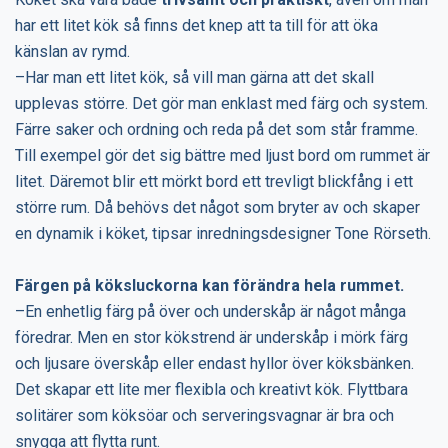
har ett litet kök så finns det knep att ta till för att öka
känslan av rymd.
–Har man ett litet kök, så vill man gärna att det skall
upplevas större. Det gör man enklast med färg och system.
Färre saker och ordning och reda på det som står framme.
Till exempel gör det sig bättre med ljust bord om rummet är
litet. Däremot blir ett mörkt bord ett trevligt blickfång i ett
större rum. Då behövs det något som bryter av och skaper
en dynamik i köket, tipsar inredningsdesigner Tone Rörseth.
Färgen på köksluckorna kan förändra hela rummet.
–En enhetlig färg på över och underskåp är något många
föredrar. Men en stor kökstrend är underskåp i mörk färg
och ljusare överskåp eller endast hyllor över köksbänken.
Det skapar ett lite mer flexibla och kreativt kök. Flyttbara
solitärer som köksöar och serveringsvagnar är bra och
snygga att flytta runt.