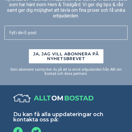
som har hänt inom Hem & Trädgård. Vi ger dig tips & råd
samt ger dig möjlighet att tävla om fina priser och få unika
erbjudanden.
JA, JAG VILL ABONNERA PÅ
NYHETSBREVET
Som abonnent samtycker du på att ta emot erbjudanden från Allt om
Bostad och dess partners.
Du kan få alla uppdateringar och
kontakta oss på: