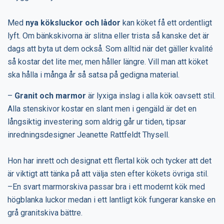
Med
nya köksluckor och lådor
kan köket få ett ordentligt
lyft. Om bänkskivorna är slitna eller trista så kanske det är
dags att byta ut dem också. Som alltid när det gäller kvalité
så kostar det lite mer, men håller längre. Vill man att köket
ska hålla i många år så satsa på gedigna material.
–
Granit och marmor
är lyxiga inslag i alla kök oavsett stil.
Alla stenskivor kostar en slant men i gengäld är det en
långsiktig investering som aldrig går ur tiden, tipsar
inredningsdesigner Jeanette Rattfeldt Thysell.
Hon har inrett och designat ett flertal kök och tycker att det
är viktigt att tänka på att välja sten efter kökets övriga stil.
–En svart marmorskiva passar bra i ett modernt kök med
högblanka luckor medan i ett lantligt kök fungerar kanske en
grå granitskiva bättre.