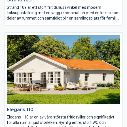
Strand 109 är ett stort fritidshus i vinkel med modern
köksuppställning mot en vägg i kombination med en köksö som
delar av rummet och samtidigt blir en samlingsplats för familj
och vänner. Med lyftskjutdörrar i storstugan går det enkelt att
öppna upp rummet mot trädgården vilket skapar en spännande
inne/ute-känsla. I vinkeln ligger det stora sovrummet separerat
från övriga huset och här finns även WC och klädvård.
Elegans 110
Elegans 110 är en av våra största fritidsvillor och signifikativt
för alla rum är just storleken. Rymlig entré, stort WC och