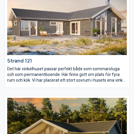
Strand 121
Det här vinkelhuset passar perfekt både som sommarstuga
och som permanentboende. Här finns gott om plats för fyra
rum och kök. Vi har placerat ett stort sovrum i husets ena vinkel
med egen utgång till uteplatsen som man med fördel placerar i
husets väderskyddade vinkel. De andra två sovrummen har vi
placerat vägg i vägg med en liten hall för dörröppningar. Köket
och vardagsrummet har öppen planlösning och i
vardagsrummet är det högt ryggåstak. Med stora fönster och
helglasad altandörr flödar ljuset in i rummet och ger härlig
rymdkänsla. Badrummet är placerat i mitten av huset
tillsammans med tvättstugan. Här finns möjlighet att sätta i en
dörr till för att få tillgång till groventré.