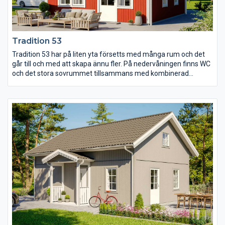
Tradition 53
Tradition 53 har på liten yta försetts med många rum och det
går till och med att skapa ännu fler. På nedervåningen finns WC
och det stora sovrummet tillsammans med kombinerad
storstuga och kök. En trappa upp finns två mindre sovrum och
ett allrum med takkupa och full takhöjd som ger ljus och rymd.
Allrummet går dessutom att göra om till fler sovrum om så
önskas.