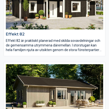
Effekt 82
Effekt 82 är praktiskt planerad med skilda sovavdelningar och
de gemensamma utrymmena däremellan. I storstugan kan
hela familjen njuta av utsikten genom de stora fönsterpartierna
och värmen från braskaminen och i köket finns det gott om
plats för både matlagning och måltider. Sovrummen är alla
rymliga och med goda förvaringsmöjligheter, det stora
sovrummet har dessutom egen utgång till trädgården.