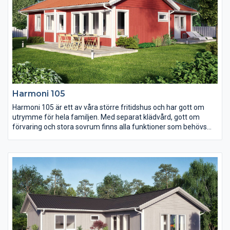
Harmoni 105
Harmoni 105 är ett av våra större fritidshus och har gott om
utrymme för hela familjen. Med separat klädvård, gott om
förvaring och stora sovrum finns alla funktioner som behövs
för ett bekvämt året-runt-boende. De stora fönsterpartierna
mot uteplatsen och burspråket vid matplatsen ger de
gemensamma ytorna en härlig ljus känsla.