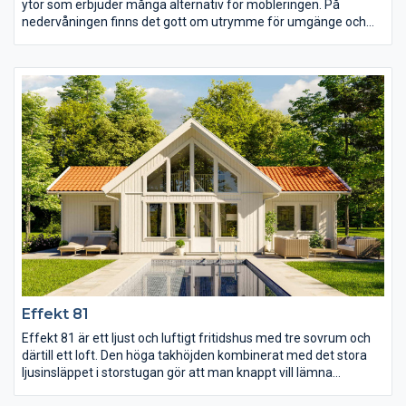
ytor som erbjuder många alternativ för möbleringen. På
nedervåningen finns det gott om utrymme för umgänge och
plats för dubbla soffgrupper om så önskas. I storstugan finns
det en vinkel med stora fönster som passar bra för den som vill
ha en ljus matplats. Här finns också separat WC och klädvård.
På övervåningen finns de tre sovrummen varav det stora fått
egen rymlig klädkammare. Mellan sovrummen finns även att
allrum och ännu ett WC och inte minst utgång till balkongen.
Effekt 81
Effekt 81 är ett ljust och luftigt fritidshus med tre sovrum och
därtill ett loft. Den höga takhöjden kombinerat med det stora
ljusinsläppet i storstugan gör att man knappt vill lämna
rummet. Det naturliga ljuset letar sig även in i kök och matplats