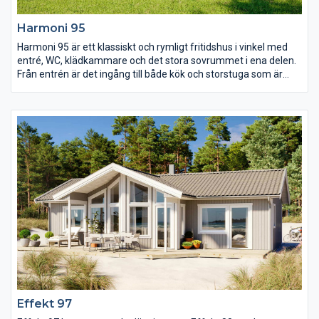
Harmoni 95
Harmoni 95 är ett klassiskt och rymligt fritidshus i vinkel med
entré, WC, klädkammare och det stora sovrummet i ena delen.
Från entrén är det ingång till både kök och storstuga som är
skilda åt. Burspråket skapar en ljus och härlig matplats för att
äta och umgås i. Den rymliga storstugan har också den gott om
ljusinsläpp och härifrån tar man sig ut till den stora terrassen
under tak.
Effekt 97