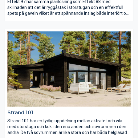
Effekt 97 har samma planlösning som Effekt 88 med
skillnaden att det är ryggåstak i storstugan och en effektfull
spets på gaveln vilket är ett spännande inslag både interiört och
exteriört. Spetsen ger också plats för fler fönster vilket skapar
ett ljust och luftigt rum att umgås i. Huset har tre rymliga
sovrum och dessutom dubbla klädkammare och från entrén
möts man av ett välplanerat kök med egen utgång till
trädgården.
Strand 101
Strand 101 har en tydlig uppdelning mellan aktivitet och vila
med storstuga och kök i den ena änden och sovrummen i den
andra. De två sovrummen är lika stora och har båda helglasade