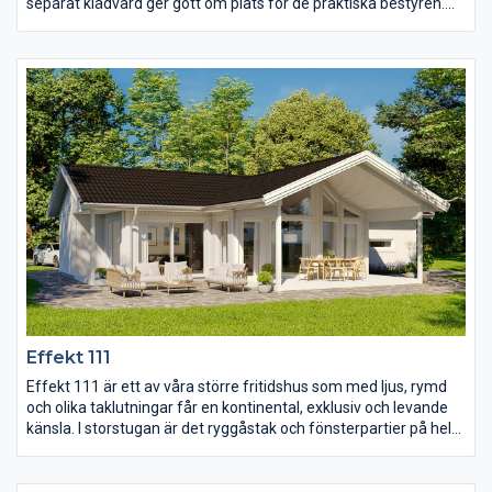
separat klädvård ger gott om plats för de praktiska bestyren.
Och med tre väl tilltagna sovrum har alla i familjen en egen vrå
att dra sig tillbaka till. I de gemensamma ytorna är det en öppen
planlösning med kök, matplats och storstuga. Ryggåstaket ger
extra rymd och skapar ett härligt rum för många att trivas och
umgås i.
Effekt 111
Effekt 111 är ett av våra större fritidshus som med ljus, rymd
och olika taklutningar får en kontinental, exklusiv och levande
känsla. I storstugan är det ryggåstak och fönsterpartier på hela
gaveln, en kombination som ger ett härligt ljus medan
snedtaket i matplatsen skapar kontrast mellan rummen.
Matplatsen har även försetts med lyftskjutdörrar och öppnar