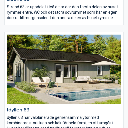
Strand 63 är uppdelat i två delar där den första delen av huset
rymmer entré, WC och det stora sovrummet som har en egen
dörr ut till morgonsolen. I den andra delen av huset ryms de
mindre sovrummen tillsammans med de gemensamma
ytorna. Mellan kök, matplats och storstuga finns inga gränser
utan här är det planerat för många att umgås och trivas
samtidigt.
Idyllen 63
dyllen 63 har välplanerade gemensamma ytor med
kombinerad storstuga och kök för hela familjen att umgås i.