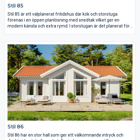
Stil 85
Stil 85 är ett välplanerat fritidshus där kök och storstuga
förenas i en öppen planlösning med snedtak vilket ger en
modern känsla och extra rymd. I storstugan är det planerat för
en braskamin som ger rummet både värme och mysfaktor och
här är även utgång till uteplatsen. Huset har tre rymliga sovrum
som nås från diskreta ingångar i vinkel, det stora sovrummet
har dessutom fått en egen dörr ut till trädgården.
Stil 86
Stil 86 har en stor hall som ger ett välkomnande intryck och