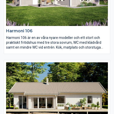
Harmoni 106
Harmoni 106 är en av våra nyare modeller och ett stort och
praktiskt fritidshus med tre stora sovrum, WC med klädvård
samt en mindre WC vid entrén. Kök, matplats och storstuga
förenas i en öppen planlösning med mycket ljusinsläpp. Från
både storstugan och det stora sovrummet är det utgång till
uteplatsen i vinkel som är perfekt för att spendera sköna
kvällar på utan att oroa sig för kalla vindar.