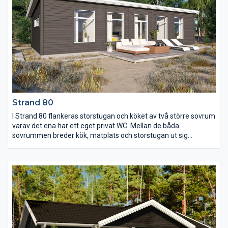
Strand 80
I Strand 80 flankeras storstugan och köket av två större sovrum
varav det ena har ett eget privat WC. Mellan de båda
sovrummen breder kök, matplats och storstugan ut sig
tillsammans under snedtaket. Från köket i vinkel har man alltid
kontakt med dem i matplatsen eller i storstugan där de stora
kombifönstren ger ett härligt ljusinsläpp.