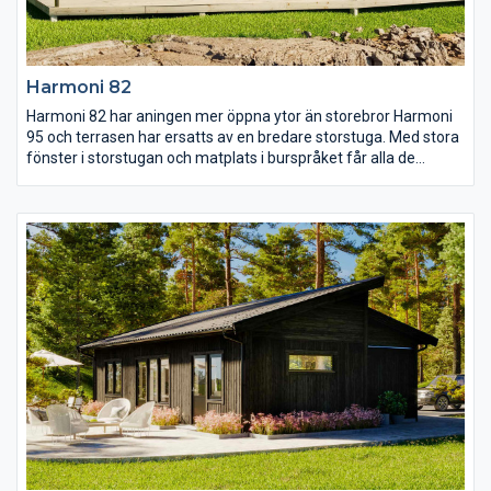
Harmoni 82
Harmoni 82 har aningen mer öppna ytor än storebror Harmoni
95 och terrasen har ersatts av en bredare storstuga. Med stora
fönster i storstugan och matplats i burspråket får alla de
gemensamma ytorna gott om ljus. Intill köket och matplatsen
finns de två mindre sovrummen och i den andra vinkeln av
huset ligger det stora sovrummet med bra
förvaringsmöjligheter och utgång till egen uteplats.