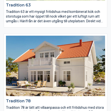
Tradition 63
Tradition 63 är ett mysigt fritidshus med kombinerat kök och
storstuga som har öppet till nock vilket ger ett luftigt rum att
umgås i. Härifrån är det även utgång till uteplatsen. Direkt vid
entrén med farstukvist finns WC:et och ingång till det stora
sovrummet och på loftet finns det möjlighet till fler sovplatser
eller ett extra allrum.
Tradition 78
Tradition 78 är lätt att villaanpassa och ett fritidshus med stora