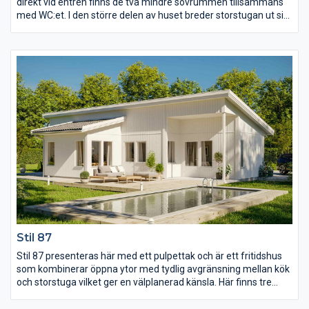
direkt vid entrén finns de två mindre sovrummen tillsammans
med WC:et. I den större delen av huset breder storstugan ut sig
under ett ryggåstak som skapar ljus och rymd att umgås i.
Avskilt men ändå i nära anslutning ligger köket med tillhörande
matplats och på andra sidan storstugan ligger det stora
sovrummet som ha fått en egen lyxig och stor klädkammare
med skjutdörr.
Stil 87
Stil 87 presenteras här med ett pulpettak och är ett fritidshus
som kombinerar öppna ytor med tydlig avgränsning mellan kök
och storstuga vilket ger en välplanerad känsla. Här finns tre
sovrum varav det stora har utgång till en egen terrass under
tak. Vid entrén ligger de två mindre sovrummen tillsammans