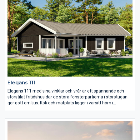
man upp är det nästan som att sitta ute och äta. Här finns även
ett praktiskt kök med gott om arbetsytor, ett WC, tre sovrum
och dessutom två takförsedda terrasser.
Elegans 111
Elegans 111 med sina vinklar och vrår är ett spännande och
storstilat fritidshus där de stora fönsterpartierna i storstugan
ger gott om ljus. Kök och matplats ligger i varsitt hörn i
anslutning till storstugan vilket skapar avskilda rum i rummet
och ger huset en unik stil. I den andra delen av huset finns de tre
sovrummen och WC.