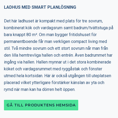
LADHUS MED SMART PLANLÖSNING
Det här ladhuset är kompakt med plats för tre sovrum,
kombinerat kök och vardagsrum samt badrum/tvättstuga på
bara knappt 80 m². Om man bygger fritidshuset för
permanentboende får man verkligen compact living med
stil. Två mindre sovrum och ett stort sovrum når man från
den lilla hemtrevliga hallen och entrén. Även badrummet har
ingång via hallen. Hallen mynnar ut i det stora kombinerade
köket och vardagsrummet med ryggåstak och fönster
utmed hela kortsidan. Här är också utgången till uteplatsen
placerad vilket ytterligare förstärker känslan av yta och
rymd när man kan ha dörren helt öppen.
GÅ TILL PRODUKTENS HEMSIDA