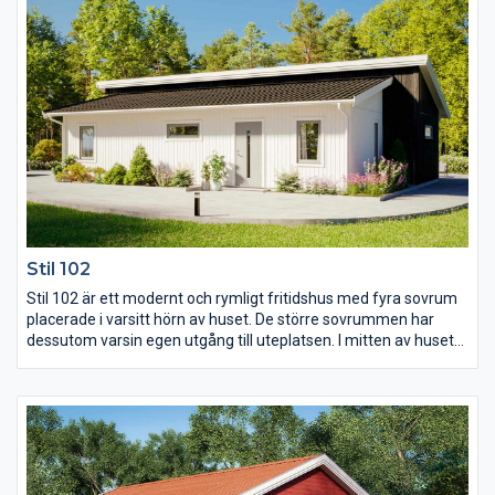
Stil 102
Stil 102 är ett modernt och rymligt fritidshus med fyra sovrum
placerade i varsitt hörn av huset. De större sovrummen har
dessutom varsin egen utgång till uteplatsen. I mitten av huset
möts man för att laga mat, äta och umgås. Här finns en
modern köksuppställning och plats för matbord och soffgrupp.
Vid sidan om köket finns en klädkammare som ligger vägg i
vägg med WC:et, denna går även att göra om till bastu om så
önskas.