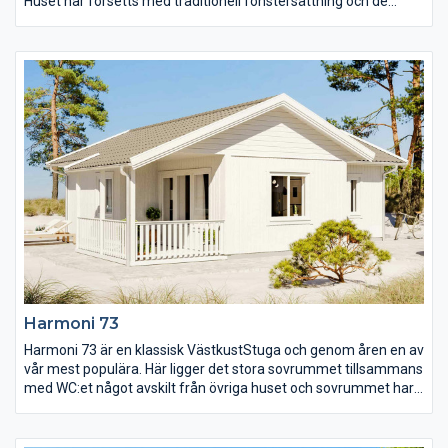
Huset har försetts med traditionell fönstersättning och de
många fönstren ger gott om ljusinsläpp till hela huset. De
mindre sovrummen är separerade från det större och här finns
också en större klädkammare vilket ger goda
förvaringsmöjligheter.
Harmoni 73
Harmoni 73 är en klassisk VästkustStuga och genom åren en av
vår mest populära. Här ligger det stora sovrummet tillsammans
med WC:et något avskilt från övriga huset och sovrummet har
även utgång till egen uteplats för att möta morgonsolen på
bästa sätt. De två mindre sovrummen ligger intill de öppna
gemensamma ytorna med kök i vinkel, matplats och storstuga.