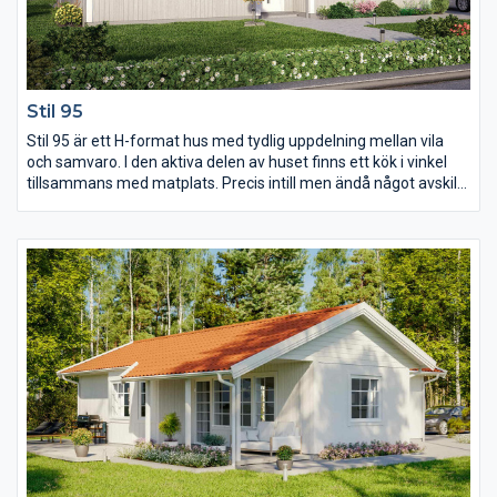
Stil 95
Stil 95 är ett H-format hus med tydlig uppdelning mellan vila
och samvaro. I den aktiva delen av huset finns ett kök i vinkel
tillsammans med matplats. Precis intill men ändå något avskilt
ligger storstugan med stora fönster och ryggåstak som ger
extra rymd. Sovrumsdelen har tre sovrum, varav det stora har
gott om möjlighetet till förvaring. Härifrån finns även en dörr till
uteplatsen, precis som från storstugan.