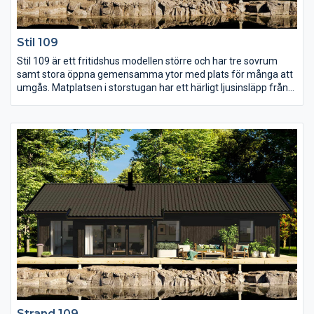
Stil 109
Stil 109 är ett fritidshus modellen större och har tre sovrum
samt stora öppna gemensamma ytor med plats för många att
umgås. Matplatsen i storstugan har ett härligt ljusinsläpp från
både fönsterpartier och takfönster vilket tillsammans med
snedtaket ger gott om rymd. Det stora sovrummet har ett eget
avskilt WC som även kan göras om till klädkammare om så
önskas. Bredvid det gemensamma WC:et finns även separat
klädvård, en uppskattad funktion vid permanentboende.
Strand 109