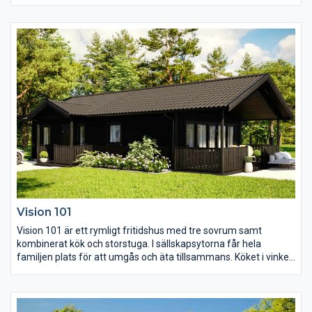
fönsterdörrar ut till morgonsolen. I storstuga och kök är det
snedtak och de stora fönsterpartierna suddar ut gränsen
mellan inne och ute vilket gör att terrassen blir en naturlig
förlängning av huset och en självklar samt uppskattad
sällskapsyta.
Vision 101
Vision 101 är ett rymligt fritidshus med tre sovrum samt
kombinerat kök och storstuga. I sällskapsytorna får hela
familjen plats för att umgås och äta tillsammans. Köket i vinkel
är välplanerat och ryggåstaket som följer med ut på den
takförsedda gavelterassen skapar extra rymd och luft till
rummet.