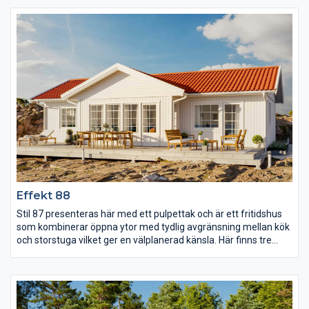
med ett WC som rymmer allt som behövs.
Effekt 88
Stil 87 presenteras här med ett pulpettak och är ett fritidshus
som kombinerar öppna ytor med tydlig avgränsning mellan kök
och storstuga vilket ger en välplanerad känsla. Här finns tre
sovrum varav det stora har utgång till en egen terrass under
tak. Vid entrén ligger de två mindre sovrummen tillsammans
med ett WC som rymmer allt som behövs.