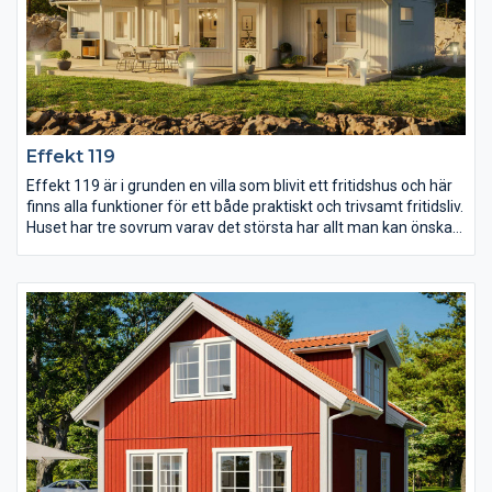
Effekt 119
Effekt 119 är i grunden en villa som blivit ett fritidshus och här
finns alla funktioner för ett både praktiskt och trivsamt fritidsliv.
Huset har tre sovrum varav det största har allt man kan önska
sig med rymlig klädkammare, egen WC och utgång till uteplats.
Storstugan som är öppen mot kök och matplats har ryggåstak
vilket tillsammans med den effektfulla spetsen med höga
fönsterpartier ger ett ljust rum med plats för många.