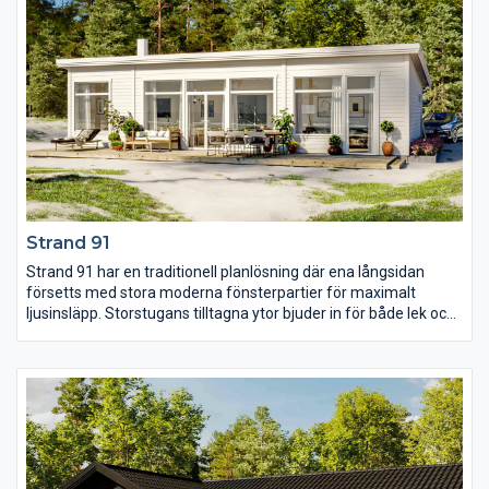
Strand 91
Strand 91 har en traditionell planlösning där ena långsidan
försetts med stora moderna fönsterpartier för maximalt
ljusinsläpp. Storstugans tilltagna ytor bjuder in för både lek och
samvaro och det finns även möjlighet att välja till en köksö för
den som önskar. Med glasdörrar från både köket och
storstugan knyts rummet samman med uteplatsen och de tre
sovrummen och WC är planerade för att utnyttja husets alla
ytor maximalt.