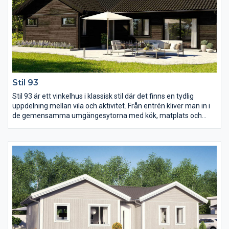
Stil 93
Stil 93 är ett vinkelhus i klassisk stil där det finns en tydlig
uppdelning mellan vila och aktivitet. Från entrén kliver man in i
de gemensamma umgängesytorna med kök, matplats och
storstuga där ryggåstaket skapar en luftig och rymlig känsla.
Lyftskjutdörren i storstugan förstärker den känslan ytterligare
och är ett uppskattat inslag. De tre sovrummen tillsammans
med WC:et är praktiskt planerade och har gott om ljusinsläpp.