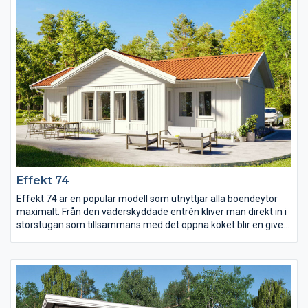
Effekt 74
Effekt 74 är en populär modell som utnyttjar alla boendeytor
maximalt. Från den väderskyddade entrén kliver man direkt in i
storstugan som tillsammans med det öppna köket blir en given
samlingsplats att umgås i. Välj till ryggåstak för att skapa extra
rymd och ljus till rummet. Med tre sovrum, WC och uteplats
finns det inte mycket mer att önska av ett fritidshus.