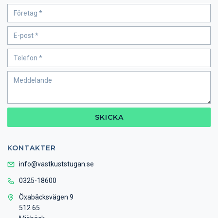
SKICKA
KONTAKTER
info@vastkuststugan.se
0325-18600
Öxabäcksvägen 9
512 65