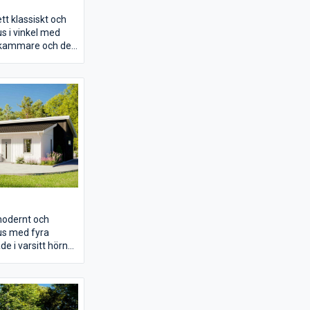
tt klassiskt och
us i vinkel med
dkammare och det
t i ena delen.
et ingång till
torstuga som är
pråket skapar en
matplats för att
. Den rymliga
 också den gott
och härifrån tar
den stora terrassen
 modernt och
hus med fyra
e i varsitt hörn
törre sovrummen
arsin egen
latsen. I mitten av
 för att laga mat,