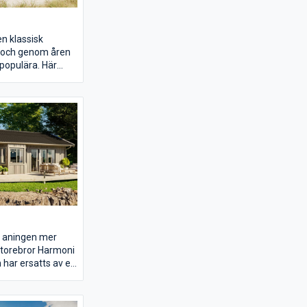
n klassisk
 och genom åren
populära. Här
ra sovrummet
ed WC:et något
riga huset och
även utgång till
ör att möta
 bästa sätt. De
rummen ligger
na gemensamma
i vinkel, matplats
 aningen mer
storebror Harmoni
 har ersatts av en
uga. Med stora
tugan och
pråket får alla de