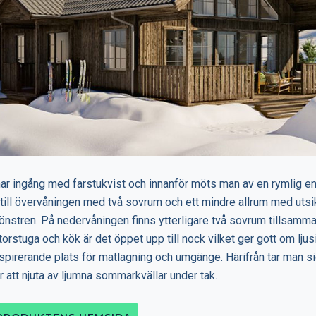
ar ingång med farstukvist och innanför möts man av en rymlig ent
 till övervåningen med två sovrum och ett mindre allrum med uts
fönstren. På nedervåningen finns ytterligare två sovrum tillsa
storstuga och kök är det öppet upp till nock vilket ger gott om lju
spirerande plats för matlagning och umgänge. Härifrån tar man sig
r att njuta av ljumna sommarkvällar under tak.