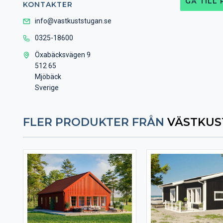
GÅ TILL
KONTAKTER
info@vastkuststugan.se
0325-18600
Öxabäcksvägen 9
512 65
Mjöbäck
Sverige
FLER PRODUKTER FRÅN
VÄSTKUS