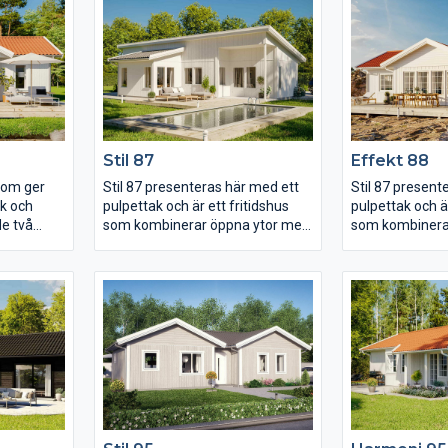
öket i
värmen från braskaminen och i
gemensamma y
ontakt med
köket finns det gott om plats för
ljus. Intill kök
i
både matlagning och måltider.
finns de två 
a
Sovrummen är alla rymliga och
och i den andra
ärligt
med goda förvaringsmöjligheter,
ligger det sto
det stora sovrummet har
bra förvaringsm
dessutom egen utgång till
utgång till egen
trädgården.
Stil 87
Effekt 88
 som ger
Stil 87 presenteras här med ett
Stil 87 present
ck och
pulpettak och är ett fritidshus
pulpettak och är
de två
som kombinerar öppna ytor med
som kombinera
llsammans
tydlig avgränsning mellan kök
tydlig avgränsn
e delen av
och storstuga vilket ger en
och storstuga v
n ut sig
välplanerad känsla. Här finns tre
välplanerad kän
om skapar
sovrum varav det stora har
sovrum varav d
i. Avskilt
utgång till en egen terrass under
utgång till en 
ning ligger
tak. Vid entrén ligger de två
tak. Vid entrén 
matplats
mindre sovrummen tillsammans
mindre sovrum
rstugan
med ett WC som rymmer allt
med ett WC so
ummet som
som behövs.
som behövs.
ch stor
tdörr.