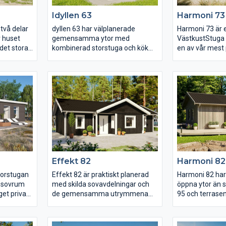
Idyllen 63
Harmoni 73
 två delar
dyllen 63 har välplanerade
Harmoni 73 är e
v huset
gemensamma ytor med
VästkustStuga
det stora
kombinerad storstuga och kök
en av vår mest 
n egen
för hela familjen att umgås i.
ligger det sto
. I den
Huset har försetts med
tillsammans m
ryms de
traditionell fönstersättning och
avskilt från öv
llsammans
de många fönstren ger gott om
sovrummet har 
ytorna.
ljusinsläpp till hela huset. De
egen uteplats f
ch
mindre sovrummen är
morgonsolen på
ränser utan
separerade från det större och
två mindre sov
 många att
här finns också en större
intill de öpp
digt.
klädkammare vilket ger goda
ytorna med kök 
förvaringsmöjligheter.
och storstuga.
Effekt 82
Harmoni 82
storstugan
Effekt 82 är praktiskt planerad
Harmoni 82 har
e sovrum
med skilda sovavdelningar och
öppna ytor än 
get privat
de gemensamma utrymmena
95 och terrasen
ovrummen
däremellan. I storstugan kan hela
bredare storst
ch
familjen njuta av utsikten genom
fönster i stors
sammans
de stora fönsterpartierna och
matplats i burs