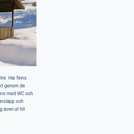
ré. Här finns
ikt genom de
mmans med WC och
sinsläpp och
 även ut till