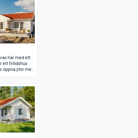
torna gott om
et och matplatsen
mindre sovrummen
 vinkeln av huset
ra sovrummet med
öjligheter och
 uteplats.
eras här med ett
 ett fritidshus
r öppna ytor med
ing mellan kök
ilket ger en
sla. Här finns tre
et stora har
egen terrass under
ligger de två
men tillsammans
m rymmer allt