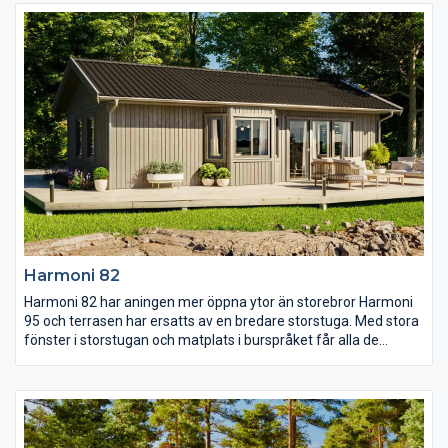
rymliga och med goda förvaringsmöjligheter, det stora
sovrummet har dessutom egen utgång till trädgården.
Harmoni 82
Harmoni 82 har aningen mer öppna ytor än storebror Harmoni
95 och terrasen har ersatts av en bredare storstuga. Med stora
fönster i storstugan och matplats i burspråket får alla de
gemensamma ytorna gott om ljus. Intill köket och matplatsen
finns de två mindre sovrummen och i den andra vinkeln av
huset ligger det stora sovrummet med bra
förvaringsmöjligheter och utgång till egen uteplats.