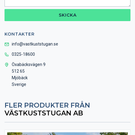
SKICKA
KONTAKTER
info@vastkuststugan.se
0325-18600
Öxabäcksvägen 9
512 65
Mjöbäck
Sverige
FLER PRODUKTER FRÅN
VÄSTKUSTSTUGAN AB