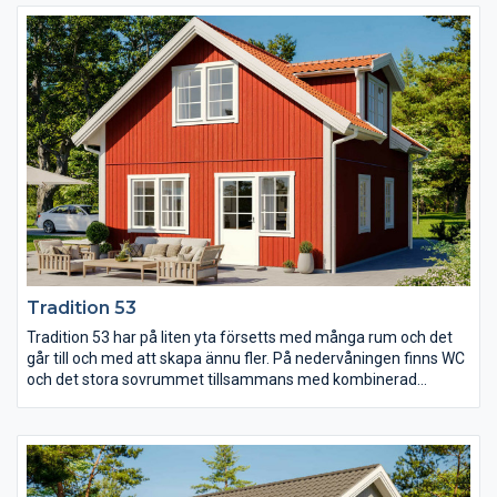
vilket tillsammans med den effektfulla spetsen med höga
fönsterpartier ger ett ljust rum med plats för många.
Tradition 53
Tradition 53 har på liten yta försetts med många rum och det
går till och med att skapa ännu fler. På nedervåningen finns WC
och det stora sovrummet tillsammans med kombinerad
storstuga och kök. En trappa upp finns två mindre sovrum och
ett allrum med takkupa och full takhöjd som ger ljus och rymd.
Allrummet går dessutom att göra om till fler sovrum om så
önskas.