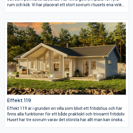
rum och kök. Vi har placerat ett stort sovrum i husets ena vinkel
med egen utgång till uteplatsen som man med fördel placerar i
husets väderskyddade vinkel. De andra två sovrummen har vi
placerat vägg i vägg med en liten hall för dörröppningar. Köket
och vardagsrummet har öppen planlösning och i
vardagsrummet är det högt ryggåstak. Med stora fönster och
helglasad altandörr flödar ljuset in i rummet och ger härlig
rymdkänsla. Badrummet är placerat i mitten av huset
tillsammans med tvättstugan. Här finns möjlighet att sätta i en
dörr till för att få tillgång till groventré.
Effekt 119
Effekt 119 är i grunden en villa som blivit ett fritidshus och här
finns alla funktioner för ett både praktiskt och trivsamt fritidsliv.
Huset har tre sovrum varav det största har allt man kan önska
sig med rymlig klädkammare, egen WC och utgång till uteplats.
Storstugan som är öppen mot kök och matplats har ryggåstak