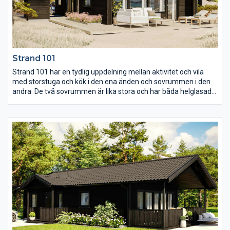
Strand 101
Strand 101 har en tydlig uppdelning mellan aktivitet och vila
med storstuga och kök i den ena änden och sovrummen i den
andra. De två sovrummen är lika stora och har båda helglasade
fönsterdörrar ut till morgonsolen. I storstuga och kök är det
snedtak och de stora fönsterpartierna suddar ut gränsen
mellan inne och ute vilket gör att terrassen blir en naturlig
förlängning av huset och en självklar samt uppskattad
sällskapsyta.