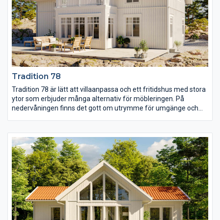
Tradition 78
Tradition 78 är lätt att villaanpassa och ett fritidshus med stora
ytor som erbjuder många alternativ för möbleringen. På
nedervåningen finns det gott om utrymme för umgänge och
plats för dubbla soffgrupper om så önskas. I storstugan finns
det en vinkel med stora fönster som passar bra för den som vill
ha en ljus matplats. Här finns också separat WC och klädvård.
På övervåningen finns de tre sovrummen varav det stora fått
egen rymlig klädkammare. Mellan sovrummen finns även att
allrum och ännu ett WC och inte minst utgång till balkongen.