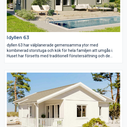
Idyllen 63
dyllen 63 har välplanerade gemensamma ytor med
kombinerad storstuga och kök för hela familjen att umgås i.
Huset har försetts med traditionell fönstersättning och de
många fönstren ger gott om ljusinsläpp till hela huset. De
mindre sovrummen är separerade från det större och här finns
också en större klädkammare vilket ger goda
förvaringsmöjligheter.