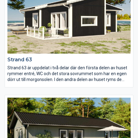
vardagsrummet med ryggåstak och fönster utmed hela
kortsidan. Här är också utgången till uteplatsen placerad vilket
ytterligare förstärker känslan av yta och rymd när man kan ha
dörren helt öppen.
Strand 63
Strand 63 är uppdelat i två delar där den första delen av huset
rymmer entré, WC och det stora sovrummet som har en egen
dörr ut till morgonsolen. I den andra delen av huset ryms de
mindre sovrummen tillsammans med de gemensamma
ytorna. Mellan kök, matplats och storstuga finns inga gränser
utan här är det planerat för många att umgås och trivas
samtidigt.