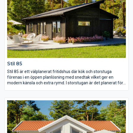
Stil 85
Stil 85 är ett välplanerat fritidshus där kök och storstuga
förenas i en öppen planlösning med snedtak vilket ger en
modern känsla och extra rymd. I storstugan är det planerat för
en braskamin som ger rummet både värme och mysfaktor och
här är även utgång till uteplatsen. Huset har tre rymliga sovrum
som nås från diskreta ingångar i vinkel, det stora sovrummet
har dessutom fått en egen dörr ut till trädgården.