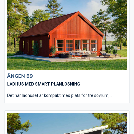
ÄNGEN 89
LADHUS MED SMART PLANLÖSNING
Det här ladhuset är kompakt med plats för tre sovrum,
kombinerat kök och vardagsrum samt badrum/tvättstuga på
bara knappt 80 m². Om man bygger fritidshuset för
permanentboende får man verkligen compact living med stil.
Två mindre sovrum och ett stort sovrum når man från den lilla
hemtrevliga hallen och entrén. Även badrummet har ingång via
hallen. Hallen mynnar ut i det stora kombinerade köket och