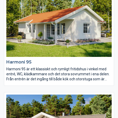
Harmoni 95
Harmoni 95 är ett klassiskt och rymligt fritidshus i vinkel med
entré, WC, klädkammare och det stora sovrummet i ena delen.
Från entrén är det ingång till både kök och storstuga som är
skilda åt. Burspråket skapar en ljus och härlig matplats för att
äta och umgås i. Den rymliga storstugan har också den gott om
ljusinsläpp och härifrån tar man sig ut till den stora terrassen
under tak.