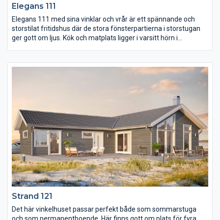
Elegans 111
Elegans 111 med sina vinklar och vrår är ett spännande och
storstilat fritidshus där de stora fönsterpartierna i storstugan
ger gott om ljus. Kök och matplats ligger i varsitt hörn i
anslutning till storstugan vilket skapar avskilda rum i rummet
och ger huset en unik stil. I den andra delen av huset finns de tre
sovrummen och WC.
Strand 121
Det här vinkelhuset passar perfekt både som sommarstuga
och som permanentboende. Här finns gott om plats för fyra