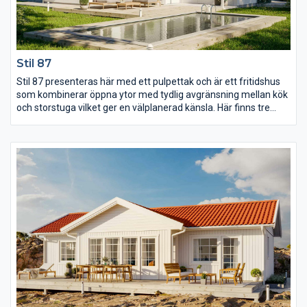
Stil 87
Stil 87 presenteras här med ett pulpettak och är ett fritidshus
som kombinerar öppna ytor med tydlig avgränsning mellan kök
och storstuga vilket ger en välplanerad känsla. Här finns tre
sovrum varav det stora har utgång till en egen terrass under
tak. Vid entrén ligger de två mindre sovrummen tillsammans
med ett WC som rymmer allt som behövs.