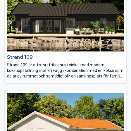
Strand 109
Strand 109 är ett stort fritidshus i vinkel med modern
köksuppställning mot en vägg i kombination med en köksö som
delar av rummet och samtidigt blir en samlingsplats för familj
och vänner. Med lyftskjutdörrar i storstugan går det enkelt att
öppna upp rummet mot trädgården vilket skapar en spännande
inne/ute-känsla. I vinkeln ligger det stora sovrummet separerat
från övriga huset och här finns även WC och klädvård.