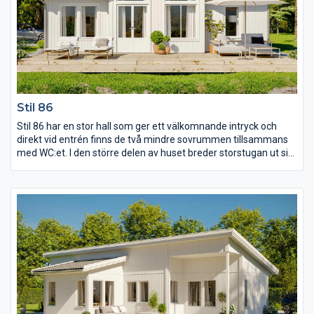
Stil 86
Stil 86 har en stor hall som ger ett välkomnande intryck och
direkt vid entrén finns de två mindre sovrummen tillsammans
med WC:et. I den större delen av huset breder storstugan ut sig
under ett ryggåstak som skapar ljus och rymd att umgås i.
Avskilt men ändå i nära anslutning ligger köket med tillhörande
matplats och på andra sidan storstugan ligger det stora
sovrummet som ha fått en egen lyxig och stor klädkammare
med skjutdörr.