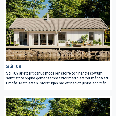
kvällar på utan att oroa sig för kalla vindar.
Stil 109
Stil 109 är ett fritidshus modellen större och har tre sovrum
samt stora öppna gemensamma ytor med plats för många att
umgås. Matplatsen i storstugan har ett härligt ljusinsläpp från
både fönsterpartier och takfönster vilket tillsammans med
snedtaket ger gott om rymd. Det stora sovrummet har ett eget
avskilt WC som även kan göras om till klädkammare om så
önskas. Bredvid det gemensamma WC:et finns även separat
klädvård, en uppskattad funktion vid permanentboende.