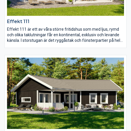
Effekt 111
Effekt 111 är ett av våra större fritidshus som med ljus, rymd
och olika taklutningar får en kontinental, exklusiv och levande
känsla. I storstugan är det ryggåstak och fönsterpartier på hela
gaveln, en kombination som ger ett härligt ljus medan
snedtaket i matplatsen skapar kontrast mellan rummen.
Matplatsen har även försetts med lyftskjutdörrar och öppnar
man upp är det nästan som att sitta ute och äta. Här finns även
ett praktiskt kök med gott om arbetsytor, ett WC, tre sovrum
och dessutom två takförsedda terrasser.