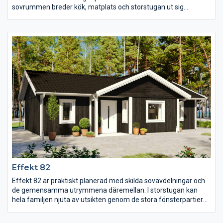
sovrummen breder kök, matplats och storstugan ut sig
tillsammans under snedtaket. Från köket i vinkel har man alltid
kontakt med dem i matplatsen eller i storstugan där de stora
kombifönstren ger ett härligt ljusinsläpp.
Effekt 82
Effekt 82 är praktiskt planerad med skilda sovavdelningar och
de gemensamma utrymmena däremellan. I storstugan kan
hela familjen njuta av utsikten genom de stora fönsterpartierna
och värmen från braskaminen och i köket finns det gott om
plats för både matlagning och måltider. Sovrummen är alla