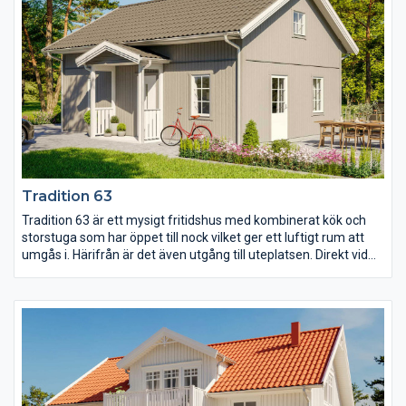
Tradition 63
Tradition 63 är ett mysigt fritidshus med kombinerat kök och
storstuga som har öppet till nock vilket ger ett luftigt rum att
umgås i. Härifrån är det även utgång till uteplatsen. Direkt vid
entrén med farstukvist finns WC:et och ingång till det stora
sovrummet och på loftet finns det möjlighet till fler sovplatser
eller ett extra allrum.