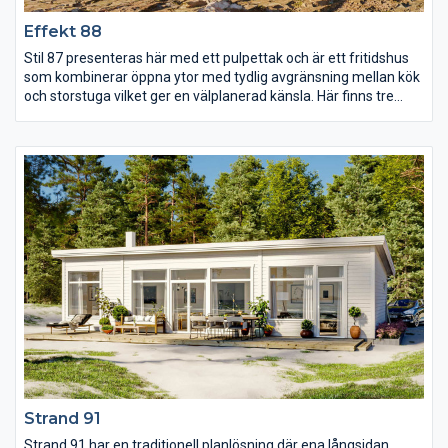
Effekt 88
Stil 87 presenteras här med ett pulpettak och är ett fritidshus
som kombinerar öppna ytor med tydlig avgränsning mellan kök
och storstuga vilket ger en välplanerad känsla. Här finns tre
sovrum varav det stora har utgång till en egen terrass under
tak. Vid entrén ligger de två mindre sovrummen tillsammans
med ett WC som rymmer allt som behövs.
Strand 91
Strand 91 har en traditionell planlösning där ena långsidan