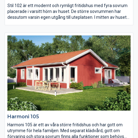
Stil 102 är ett modernt och rymligt fritidshus med fyra sovrum
placerade i varsitt hörn av huset. De större sovrummen har
dessutom varsin egen utgång till uteplatsen. I mitten av huset
möts man för att laga mat, äta och umgås. Här finns en
modern köksuppställning och plats för matbord och soffgrupp.
Vid sidan om köket finns en klädkammare som ligger vägg i
vägg med WC:et, denna går även att göra om till bastu om så
önskas.
Harmoni 105
Harmoni 105 är ett av våra större fritidshus och har gott om
utrymme för hela familjen. Med separat klädvård, gott om
förvaring och stora sovrum finns alla funktioner som behövs