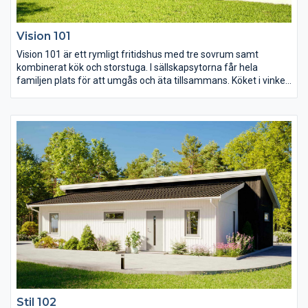
Vision 101
Vision 101 är ett rymligt fritidshus med tre sovrum samt
kombinerat kök och storstuga. I sällskapsytorna får hela
familjen plats för att umgås och äta tillsammans. Köket i vinkel
är välplanerat och ryggåstaket som följer med ut på den
takförsedda gavelterassen skapar extra rymd och luft till
rummet.
Stil 102