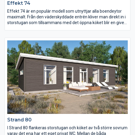
Effekt 74
Effekt 74 är en populär modell som utnyttjar alla boendeytor
maximalt. Från den väderskyddade entrén kliver man direkt in i
storstugan som tillsammans med det öppna köket blir en given
samlingsplats att umgås i. Välj till ryggåstak för att skapa extra
rymd och ljus till rummet. Med tre sovrum, WC och uteplats
finns det inte mycket mer att önska av ett fritidshus.
Strand 80
I Strand 80 flankeras storstugan och köket av två större sovrum
varav det ena har ett eget privat WC. Mellan de båda