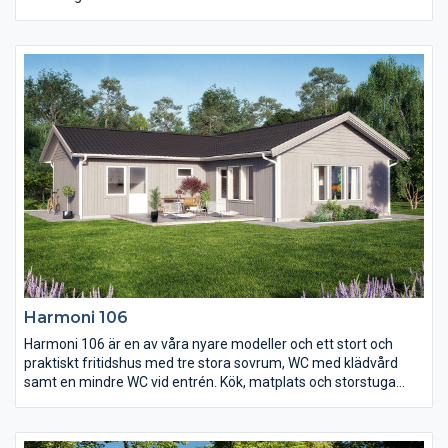
för ett bekvämt året-runt-boende. De stora fönsterpartierna
mot uteplatsen och burspråket vid matplatsen ger de
gemensamma ytorna en härlig ljus känsla.
Harmoni 106
Harmoni 106 är en av våra nyare modeller och ett stort och
praktiskt fritidshus med tre stora sovrum, WC med klädvård
samt en mindre WC vid entrén. Kök, matplats och storstuga
förenas i en öppen planlösning med mycket ljusinsläpp. Från
både storstugan och det stora sovrummet är det utgång till
uteplatsen i vinkel som är perfekt för att spendera sköna