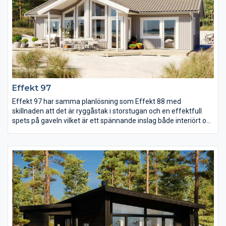
Effekt 97
Effekt 97 har samma planlösning som Effekt 88 med
skillnaden att det är ryggåstak i storstugan och en effektfull
spets på gaveln vilket är ett spännande inslag både interiört och
exteriört. Spetsen ger också plats för fler fönster vilket skapar
ett ljust och luftigt rum att umgås i. Huset har tre rymliga
sovrum och dessutom dubbla klädkammare och från entrén
möts man av ett välplanerat kök med egen utgång till
trädgården.