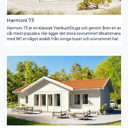
Harmoni 73
Harmoni 73 är en klassisk VästkustStuga och genom åren en av
vår mest populära. Här ligger det stora sovrummet tillsammans
med WC:et något avskilt från övriga huset och sovrummet har
även utgång till egen uteplats för att möta morgonsolen på
bästa sätt. De två mindre sovrummen ligger intill de öppna
gemensamma ytorna med kök i vinkel, matplats och storstuga.