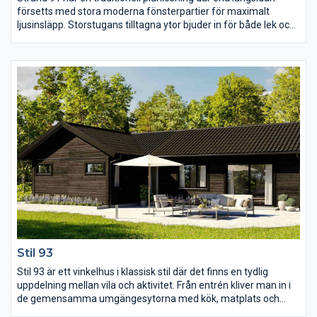
försetts med stora moderna fönsterpartier för maximalt
ljusinsläpp. Storstugans tilltagna ytor bjuder in för både lek och
samvaro och det finns även möjlighet att välja till en köksö för
den som önskar. Med glasdörrar från både köket och
storstugan knyts rummet samman med uteplatsen och de tre
sovrummen och WC är planerade för att utnyttja husets alla
ytor maximalt.
Stil 93
Stil 93 är ett vinkelhus i klassisk stil där det finns en tydlig
uppdelning mellan vila och aktivitet. Från entrén kliver man in i
de gemensamma umgängesytorna med kök, matplats och
storstuga där ryggåstaket skapar en luftig och rymlig känsla.