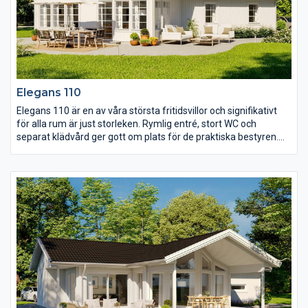
Elegans 110
Elegans 110 är en av våra största fritidsvillor och signifikativt
för alla rum är just storleken. Rymlig entré, stort WC och
separat klädvård ger gott om plats för de praktiska bestyren.
Och med tre väl tilltagna sovrum har alla i familjen en egen vrå
att dra sig tillbaka till. I de gemensamma ytorna är det en öppen
planlösning med kök, matplats och storstuga. Ryggåstaket ger
extra rymd och skapar ett härligt rum för många att trivas och
umgås i.