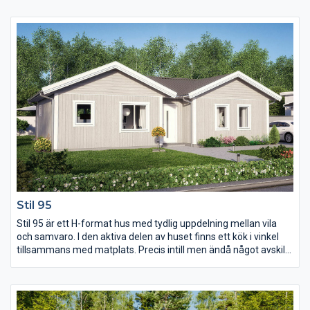
Lyftskjutdörren i storstugan förstärker den känslan ytterligare
och är ett uppskattat inslag. De tre sovrummen tillsammans
med WC:et är praktiskt planerade och har gott om ljusinsläpp.
Stil 95
Stil 95 är ett H-format hus med tydlig uppdelning mellan vila
och samvaro. I den aktiva delen av huset finns ett kök i vinkel
tillsammans med matplats. Precis intill men ändå något avskilt
ligger storstugan med stora fönster och ryggåstak som ger
extra rymd. Sovrumsdelen har tre sovrum, varav det stora har
gott om möjlighetet till förvaring. Härifrån finns även en dörr till
uteplatsen, precis som från storstugan.