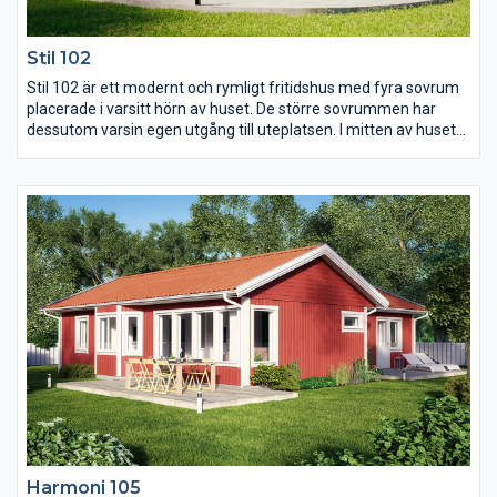
Stil 102
Stil 102 är ett modernt och rymligt fritidshus med fyra sovrum
placerade i varsitt hörn av huset. De större sovrummen har
dessutom varsin egen utgång till uteplatsen. I mitten av huset
möts man för att laga mat, äta och umgås. Här finns en
modern köksuppställning och plats för matbord och soffgrupp.
Vid sidan om köket finns en klädkammare som ligger vägg i
vägg med WC:et, denna går även att göra om till bastu om så
önskas.
Harmoni 105