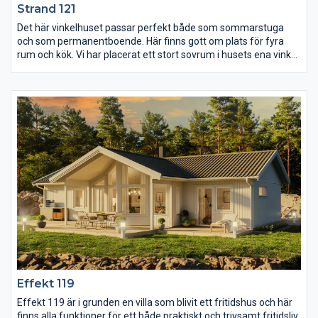
Strand 121
Det här vinkelhuset passar perfekt både som sommarstuga
och som permanentboende. Här finns gott om plats för fyra
rum och kök. Vi har placerat ett stort sovrum i husets ena vinkel
med egen utgång till uteplatsen som man med fördel placerar i
husets väderskyddade vinkel. De andra två sovrummen har vi
placerat vägg i vägg med en liten hall för dörröppningar. Köket
och vardagsrummet har öppen planlösning och i
vardagsrummet är det högt ryggåstak. Med stora fönster och
helglasad altandörr flödar ljuset in i rummet och ger härlig
rymdkänsla. Badrummet är placerat i mitten av huset
tillsammans med tvättstugan. Här finns möjlighet att sätta i en
dörr till för att få tillgång till groventré.
Effekt 119
Effekt 119 är i grunden en villa som blivit ett fritidshus och här
finns alla funktioner för ett både praktiskt och trivsamt fritidsliv.