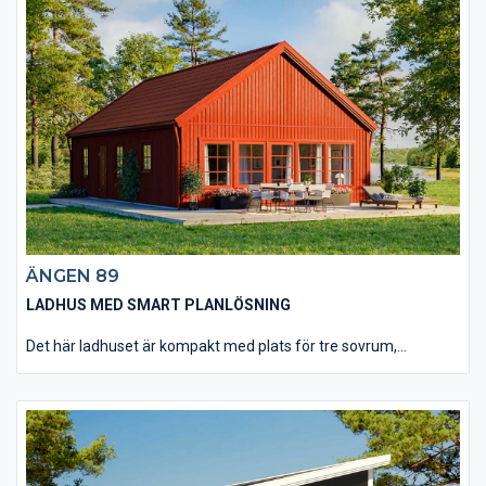
ÄNGEN 89
LADHUS MED SMART PLANLÖSNING
Det här ladhuset är kompakt med plats för tre sovrum,
kombinerat kök och vardagsrum samt badrum/tvättstuga på
bara knappt 80 m². Om man bygger fritidshuset för
permanentboende får man verkligen compact living med stil.
Två mindre sovrum och ett stort sovrum når man från den lilla
hemtrevliga hallen och entrén. Även badrummet har ingång via
hallen. Hallen mynnar ut i det stora kombinerade köket och