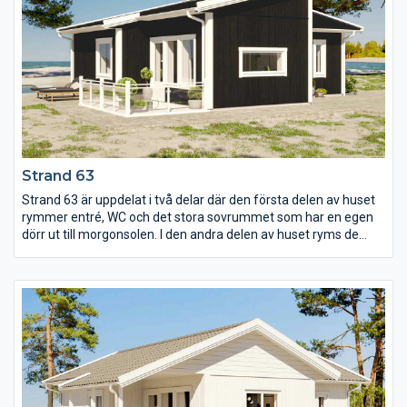
vardagsrummet med ryggåstak och fönster utmed hela
kortsidan. Här är också utgången till uteplatsen placerad vilket
ytterligare förstärker känslan av yta och rymd när man kan ha
dörren helt öppen.
Strand 63
Strand 63 är uppdelat i två delar där den första delen av huset
rymmer entré, WC och det stora sovrummet som har en egen
dörr ut till morgonsolen. I den andra delen av huset ryms de
mindre sovrummen tillsammans med de gemensamma
ytorna. Mellan kök, matplats och storstuga finns inga gränser
utan här är det planerat för många att umgås och trivas
samtidigt.