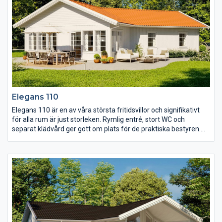
Elegans 110
Elegans 110 är en av våra största fritidsvillor och signifikativt
för alla rum är just storleken. Rymlig entré, stort WC och
separat klädvård ger gott om plats för de praktiska bestyren.
Och med tre väl tilltagna sovrum har alla i familjen en egen vrå
att dra sig tillbaka till. I de gemensamma ytorna är det en öppen
planlösning med kök, matplats och storstuga. Ryggåstaket ger
extra rymd och skapar ett härligt rum för många att trivas och
umgås i.