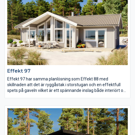
Effekt 97
Effekt 97 har samma planlösning som Effekt 88 med
skillnaden att det är ryggåstak i storstugan och en effektfull
spets på gaveln vilket är ett spännande inslag både interiört och
exteriört. Spetsen ger också plats för fler fönster vilket skapar
ett ljust och luftigt rum att umgås i. Huset har tre rymliga
sovrum och dessutom dubbla klädkammare och från entrén
möts man av ett välplanerat kök med egen utgång till
trädgården.