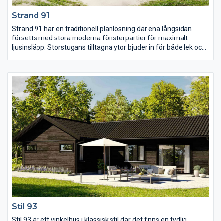
Strand 91
Strand 91 har en traditionell planlösning där ena långsidan
försetts med stora moderna fönsterpartier för maximalt
ljusinsläpp. Storstugans tilltagna ytor bjuder in för både lek och
samvaro och det finns även möjlighet att välja till en köksö för
den som önskar. Med glasdörrar från både köket och
storstugan knyts rummet samman med uteplatsen och de tre
sovrummen och WC är planerade för att utnyttja husets alla
ytor maximalt.
Stil 93
Stil 93 är ett vinkelhus i klassisk stil där det finns en tydlig