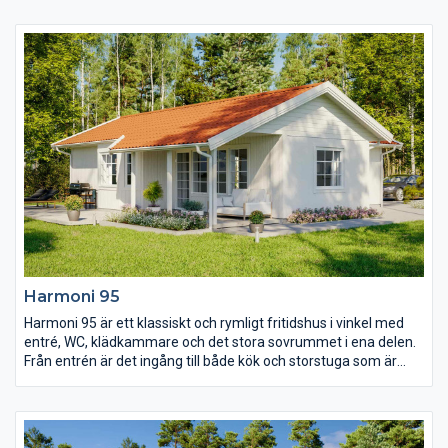
extra rymd. Sovrumsdelen har tre sovrum, varav det stora har
gott om möjlighetet till förvaring. Härifrån finns även en dörr till
uteplatsen, precis som från storstugan.
Harmoni 95
Harmoni 95 är ett klassiskt och rymligt fritidshus i vinkel med
entré, WC, klädkammare och det stora sovrummet i ena delen.
Från entrén är det ingång till både kök och storstuga som är
skilda åt. Burspråket skapar en ljus och härlig matplats för att
äta och umgås i. Den rymliga storstugan har också den gott om
ljusinsläpp och härifrån tar man sig ut till den stora terrassen
under tak.