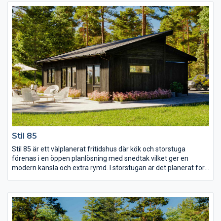
huset ligger det stora sovrummet med bra
förvaringsmöjligheter och utgång till egen uteplats.
Stil 85
Stil 85 är ett välplanerat fritidshus där kök och storstuga
förenas i en öppen planlösning med snedtak vilket ger en
modern känsla och extra rymd. I storstugan är det planerat för
en braskamin som ger rummet både värme och mysfaktor och
här är även utgång till uteplatsen. Huset har tre rymliga sovrum
som nås från diskreta ingångar i vinkel, det stora sovrummet
har dessutom fått en egen dörr ut till trädgården.