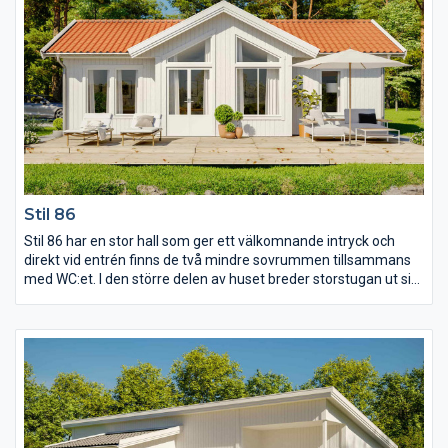
Stil 86
Stil 86 har en stor hall som ger ett välkomnande intryck och
direkt vid entrén finns de två mindre sovrummen tillsammans
med WC:et. I den större delen av huset breder storstugan ut sig
under ett ryggåstak som skapar ljus och rymd att umgås i.
Avskilt men ändå i nära anslutning ligger köket med tillhörande
matplats och på andra sidan storstugan ligger det stora
sovrummet som ha fått en egen lyxig och stor klädkammare
med skjutdörr.