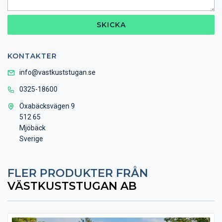
SKICKA
KONTAKTER
info@vastkuststugan.se
0325-18600
Öxabäcksvägen 9
512 65
Mjöbäck
Sverige
FLER PRODUKTER FRÅN
VÄSTKUSTSTUGAN AB