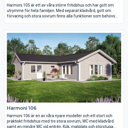
Harmoni 105 är ett av våra större fritidshus och har gott om
utrymme för hela familjen. Med separat klädvård, gott om
förvaring och stora sovrum finns alla funktioner som behövs
för ett bekvämt året-runt-boende. De stora fönsterpartierna
mot uteplatsen och burspråket vid matplatsen ger de
gemensamma ytorna en härlig ljus känsla.
Harmoni 106
Harmoni 106 är en av våra nyare modeller och ett stort och
praktiskt fritidshus med tre stora sovrum, WC med klädvård
samt en mindre WC vid entrén. Kök, matplats och storstuga