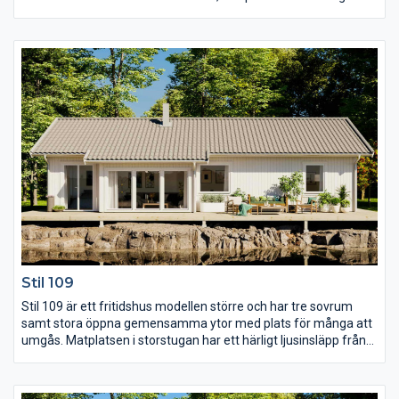
förenas i en öppen planlösning med mycket ljusinsläpp. Från
både storstugan och det stora sovrummet är det utgång till
uteplatsen i vinkel som är perfekt för att spendera sköna
kvällar på utan att oroa sig för kalla vindar.
Stil 109
Stil 109 är ett fritidshus modellen större och har tre sovrum
samt stora öppna gemensamma ytor med plats för många att
umgås. Matplatsen i storstugan har ett härligt ljusinsläpp från
både fönsterpartier och takfönster vilket tillsammans med
snedtaket ger gott om rymd. Det stora sovrummet har ett eget
avskilt WC som även kan göras om till klädkammare om så