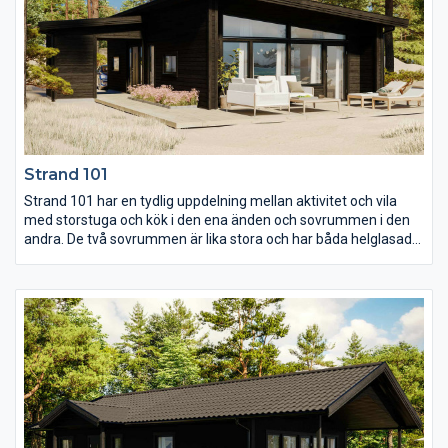
Strand 101
Strand 101 har en tydlig uppdelning mellan aktivitet och vila
med storstuga och kök i den ena änden och sovrummen i den
andra. De två sovrummen är lika stora och har båda helglasade
fönsterdörrar ut till morgonsolen. I storstuga och kök är det
snedtak och de stora fönsterpartierna suddar ut gränsen
mellan inne och ute vilket gör att terrassen blir en naturlig
förlängning av huset och en självklar samt uppskattad
sällskapsyta.