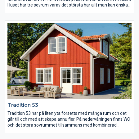
Huset har tre sovrum varav det största har allt man kan önska
sig med rymlig klädkammare, egen WC och utgång till uteplats.
Storstugan som är öppen mot kök och matplats har ryggåstak
vilket tillsammans med den effektfulla spetsen med höga
fönsterpartier ger ett ljust rum med plats för många.
Tradition 53
Tradition 53 har på liten yta försetts med många rum och det
går till och med att skapa ännu fler. På nedervåningen finns WC
och det stora sovrummet tillsammans med kombinerad
storstuga och kök. En trappa upp finns två mindre sovrum och
ett allrum med takkupa och full takhöjd som ger ljus och rymd.