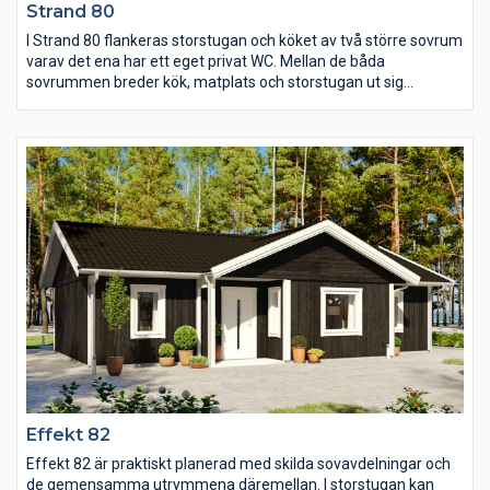
Strand 80
I Strand 80 flankeras storstugan och köket av två större sovrum
varav det ena har ett eget privat WC. Mellan de båda
sovrummen breder kök, matplats och storstugan ut sig
tillsammans under snedtaket. Från köket i vinkel har man alltid
kontakt med dem i matplatsen eller i storstugan där de stora
kombifönstren ger ett härligt ljusinsläpp.
Effekt 82
Effekt 82 är praktiskt planerad med skilda sovavdelningar och
de gemensamma utrymmena däremellan. I storstugan kan