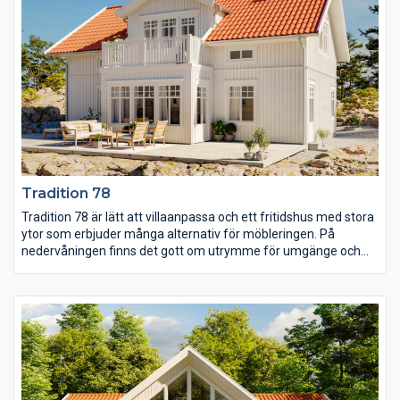
Tradition 78
Tradition 78 är lätt att villaanpassa och ett fritidshus med stora
ytor som erbjuder många alternativ för möbleringen. På
nedervåningen finns det gott om utrymme för umgänge och
plats för dubbla soffgrupper om så önskas. I storstugan finns
det en vinkel med stora fönster som passar bra för den som vill
ha en ljus matplats. Här finns också separat WC och klädvård.
På övervåningen finns de tre sovrummen varav det stora fått
egen rymlig klädkammare. Mellan sovrummen finns även att
allrum och ännu ett WC och inte minst utgång till balkongen.