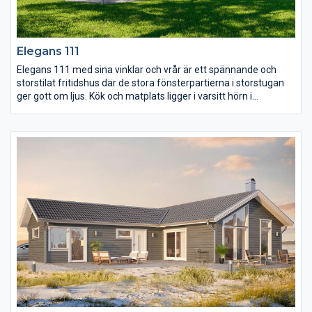
Elegans 111
Elegans 111 med sina vinklar och vrår är ett spännande och
storstilat fritidshus där de stora fönsterpartierna i storstugan
ger gott om ljus. Kök och matplats ligger i varsitt hörn i
anslutning till storstugan vilket skapar avskilda rum i rummet
och ger huset en unik stil. I den andra delen av huset finns de tre
sovrummen och WC.