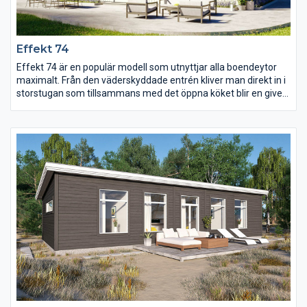
Effekt 74
Effekt 74 är en populär modell som utnyttjar alla boendeytor
maximalt. Från den väderskyddade entrén kliver man direkt in i
storstugan som tillsammans med det öppna köket blir en given
samlingsplats att umgås i. Välj till ryggåstak för att skapa extra
rymd och ljus till rummet. Med tre sovrum, WC och uteplats
finns det inte mycket mer att önska av ett fritidshus.