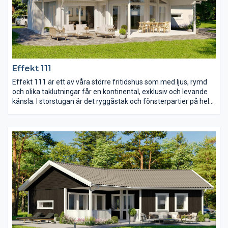
Effekt 111
Effekt 111 är ett av våra större fritidshus som med ljus, rymd
och olika taklutningar får en kontinental, exklusiv och levande
känsla. I storstugan är det ryggåstak och fönsterpartier på hela
gaveln, en kombination som ger ett härligt ljus medan
snedtaket i matplatsen skapar kontrast mellan rummen.
Matplatsen har även försetts med lyftskjutdörrar och öppnar
man upp är det nästan som att sitta ute och äta. Här finns även
ett praktiskt kök med gott om arbetsytor, ett WC, tre sovrum
och dessutom två takförsedda terrasser.