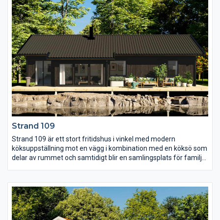
önskas. Bredvid det gemensamma WC:et finns även separat
klädvård, en uppskattad funktion vid permanentboende.
Strand 109
Strand 109 är ett stort fritidshus i vinkel med modern
köksuppställning mot en vägg i kombination med en köksö som
delar av rummet och samtidigt blir en samlingsplats för familj
och vänner. Med lyftskjutdörrar i storstugan går det enkelt att
öppna upp rummet mot trädgården vilket skapar en spännande
inne/ute-känsla. I vinkeln ligger det stora sovrummet separerat
från övriga huset och här finns även WC och klädvård.