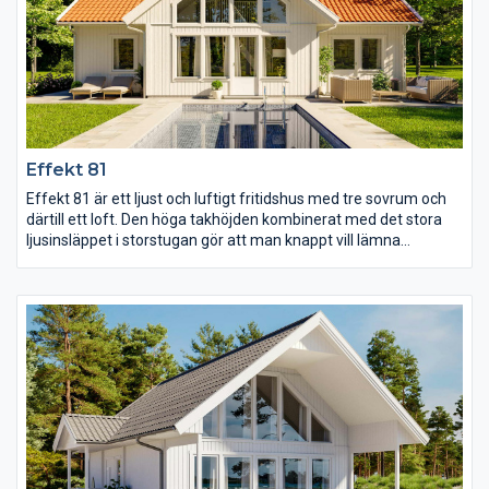
Effekt 81
Effekt 81 är ett ljust och luftigt fritidshus med tre sovrum och
därtill ett loft. Den höga takhöjden kombinerat med det stora
ljusinsläppet i storstugan gör att man knappt vill lämna
rummet. Det naturliga ljuset letar sig även in i kök och matplats
som ligger precis intill. På bottenplan finns det tre stycken
sovrum, det stora på ena sidan storstugan och de två mindre
på andra sidan. En trappa upp finns ett loft, perfekt för
övernattande gäster eller som ett extra allrum.