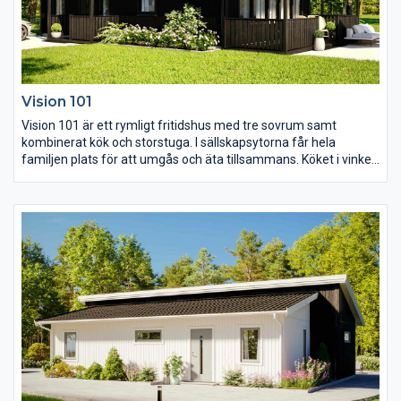
Vision 101
Vision 101 är ett rymligt fritidshus med tre sovrum samt
kombinerat kök och storstuga. I sällskapsytorna får hela
familjen plats för att umgås och äta tillsammans. Köket i vinkel
är välplanerat och ryggåstaket som följer med ut på den
takförsedda gavelterassen skapar extra rymd och luft till
rummet.