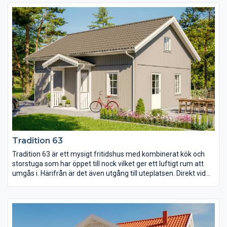
Allrummet går dessutom att göra om till fler sovrum om så
önskas.
Tradition 63
Tradition 63 är ett mysigt fritidshus med kombinerat kök och
storstuga som har öppet till nock vilket ger ett luftigt rum att
umgås i. Härifrån är det även utgång till uteplatsen. Direkt vid
entrén med farstukvist finns WC:et och ingång till det stora
sovrummet och på loftet finns det möjlighet till fler sovplatser
eller ett extra allrum.