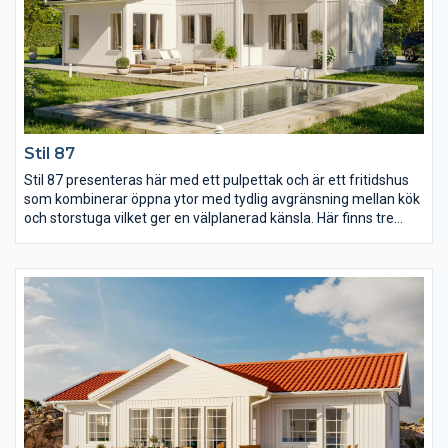
Stil 87
Stil 87 presenteras här med ett pulpettak och är ett fritidshus
som kombinerar öppna ytor med tydlig avgränsning mellan kök
och storstuga vilket ger en välplanerad känsla. Här finns tre
sovrum varav det stora har utgång till en egen terrass under
tak. Vid entrén ligger de två mindre sovrummen tillsammans
med ett WC som rymmer allt som behövs.