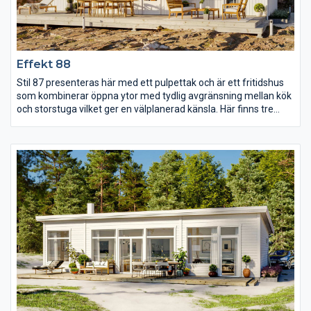
Effekt 88
Stil 87 presenteras här med ett pulpettak och är ett fritidshus
som kombinerar öppna ytor med tydlig avgränsning mellan kök
och storstuga vilket ger en välplanerad känsla. Här finns tre
sovrum varav det stora har utgång till en egen terrass under
tak. Vid entrén ligger de två mindre sovrummen tillsammans
med ett WC som rymmer allt som behövs.