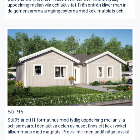
uppdelning mellan vila och aktivitet. Från entrén kliver man in i
de gemensamma umgängesytorna med kök, matplats och
storstuga där ryggåstaket skapar en luftig och rymlig känsla.
Lyftskjutdörren i storstugan förstärker den känslan ytterligare
och är ett uppskattat inslag. De tre sovrummen tillsammans
med WC:et är praktiskt planerade och har gott om ljusinsläpp.
Stil 95
Stil 95 är ett H-format hus med tydlig uppdelning mellan vila
och samvaro. I den aktiva delen av huset finns ett kök i vinkel
tillsammans med matplats. Precis intill men ändå något avskilt
ligger storstugan med stora fönster och ryggåstak som ger