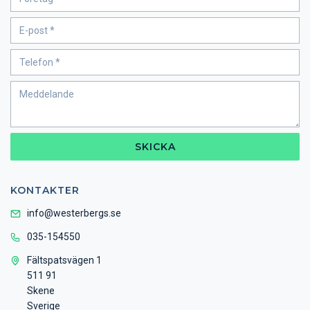
SKICKA
KONTAKTER
info@westerbergs.se
035-154550
Fältspatsvägen 1
511 91
Skene
Sverige