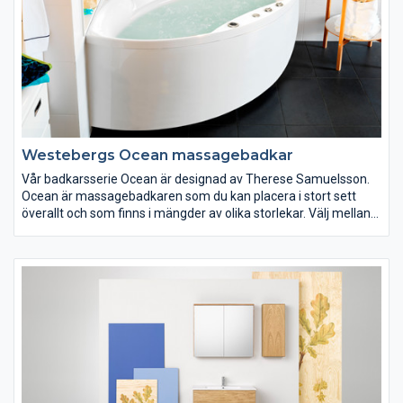
Westebergs Ocean massagebadkar
Vår badkarsserie Ocean är designad av Therese Samuelsson.
Ocean är massagebadkaren som du kan placera i stort sett
överallt och som finns i mängder av olika storlekar. Välj mellan
små lättplacerade modeller för det lilla badrummet eller en
större modell med plats för två personer.