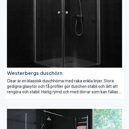
Westerbergs duschörn
Clear är en klassisk duschhörna med raka enkla linjer. Stora
gedigna glasytor och få profiler gör duschen stabil och lätt att
rengöra och stabil. Härlig rymd och med dörrar som kan fällas
in. Finns i rund eller fyrkantig modell samt med mönstret Clear
Twist.