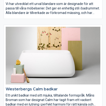
Vi har utvecklat ett urval blandare som är designade för att
passa till våra möbelserier. Det ger en enhetlig stil i badrummet.
Alla blandare är tillverkade av förkromad mässing, och har
insatser med keramisk tätning. Våra formgivare har gett dem
ett unikt formspråk. Olika, men ändå tidlösa i sin design.
Westerbergs Calm badkar
Ett unikt badkar med sitt mjuka, tilltalande formspråk. Måns
Broman som har designat Calm har tagit fram ett vackert
badkar med en lutning i perfekt harmoni för rätt känsla och