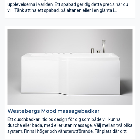
upplevelserna i världen. Ett spabad ger dig detta precis när du
vill. Tänk att ha ett spabad, på altanen eller i en glänta i
trädgården och kunna bada ute även om snöflingor dalar eller
dagen har blivit kväll. Själv för rekreation eller tillsammans med
din familj och vänner för småprat och umgänge.
Westebergs Mood massagebadkar
Ett duschbadkar i tidlös design för dig som både vill kunna
duscha eller bada, med eller utan massage. Välj mellan två olika
system. Finns i höger och vänsterutförande. Får plats där ditt
gamla badkar står.