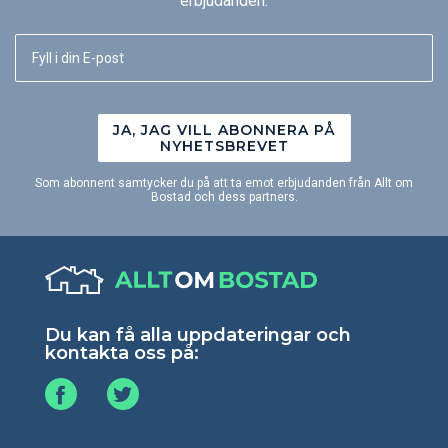
erbjudanden.
JA, JAG VILL ABONNERA PÅ
NYHETSBREVET
Som abonnent samtycker du på att ta emot erbjudanden från Allt om
Bostad och dess partners.
Du kan få alla uppdateringar och
kontakta oss på: