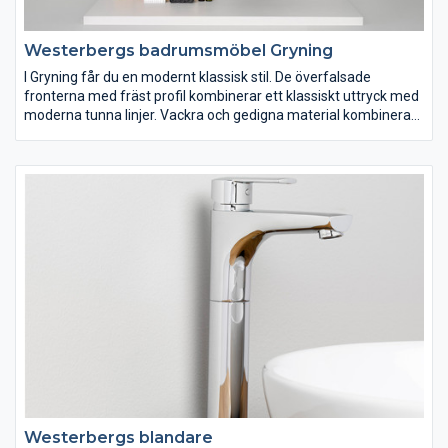
Westerbergs badrumsmöbel Gryning
I Gryning får du en modernt klassisk stil. De överfalsade
fronterna med fräst profil kombinerar ett klassiskt uttryck med
moderna tunna linjer. Vackra och gedigna material kombineras
med väl utvalda kvalitetskomponenter. Gryning finns i matt vit
och svart lack samt i tre bredder. Härliga materialval och
dekorativa detaljer
Westerbergs blandare