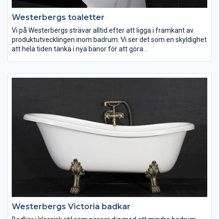
Westerbergs toaletter
Vi på Westerbergs strävar alltid efter att ligga i framkant av
produktutvecklingen inom badrum. Vi ser det som en skyldighet
att hela tiden tänka i nya banor för att göra
badrumsupplevelsen lite bättre och enklare. Rena enkla linjer
som gör det lätt att hålla rent. Välj mellan golvmodell eller
lättstädad vägghängd.
Westerbergs Victoria badkar