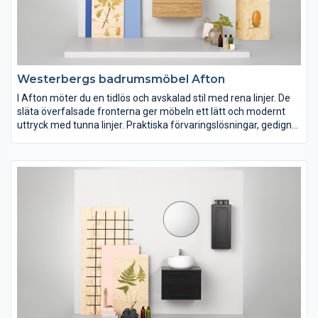
Westerbergs badrumsmöbel Afton
I Afton möter du en tidlös och avskalad stil med rena linjer. De
släta överfalsade fronterna ger möbeln ett lätt och modernt
uttryck med tunna linjer. Praktiska förvaringslösningar, gedigna
material och kvalitetskomponenter ger en möbel som håller
över tid. Afton är möbelserien med många valmöjligheter och
som passar in i de flesta skandinaviska hem.