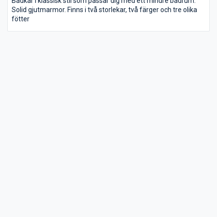
Badkar i klassisk stil som passar dig med ett mindre badrum.
Solid gjutmarmor. Finns i två storlekar, två färger och tre olika
fötter