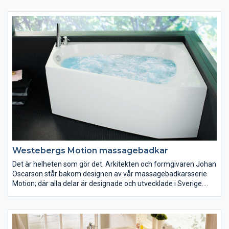
Westebergs Motion massagebadkar
Det är helheten som gör det. Arkitekten och formgivaren Johan
Oscarson står bakom designen av vår massagebadkarsserie
Motion; där alla delar är designade och utvecklade i Sverige.
Våra tystare och mer miljövänliga massagebadkar är vi mycket
stolta över.