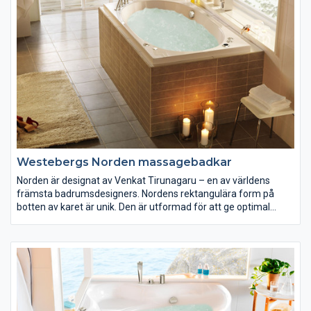
Westebergs Norden massagebadkar
Norden är designat av Venkat Tirunagaru – en av världens
främsta badrumsdesigners. Nordens rektangulära form på
botten av karet är unik. Den är utformad för att ge optimal
komfort och för att passa kroppens anatomi. Utformningen
tillsammans med våra massagesystem ger dig bästa möjliga
välmående.