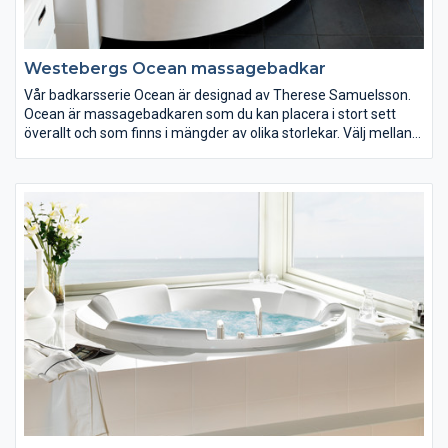
Westebergs Ocean massagebadkar
Vår badkarsserie Ocean är designad av Therese Samuelsson.
Ocean är massagebadkaren som du kan placera i stort sett
överallt och som finns i mängder av olika storlekar. Välj mellan
små lättplacerade modeller för det lilla badrummet eller en
större modell med plats för två personer.