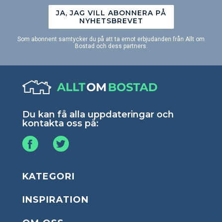
JA, JAG VILL ABONNERA PÅ
NYHETSBREVET
Som abonnent samtycker du på att ta emot erbjudanden från Allt om
Bostad och dess partners.
Du kan få alla uppdateringar och
kontakta oss på:
KATEGORI
INSPIRATION