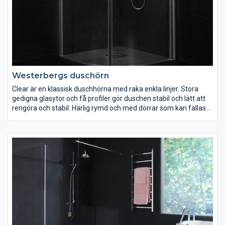
Westerbergs duschörn
Clear är en klassisk duschhörna med raka enkla linjer. Stora
gedigna glasytor och få profiler gör duschen stabil och lätt att
rengöra och stabil. Härlig rymd och med dörrar som kan fällas
in. Finns i rund eller fyrkantig modell samt med mönstret Clear
Twist.