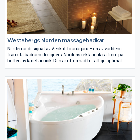
Westebergs Norden massagebadkar
Norden är designat av Venkat Tirunagaru – en av världens
främsta badrumsdesigners. Nordens rektangulära form på
botten av karet är unik. Den är utformad för att ge optimal
komfort och för att passa kroppens anatomi. Utformningen
tillsammans med våra massagesystem ger dig bästa möjliga
välmående.