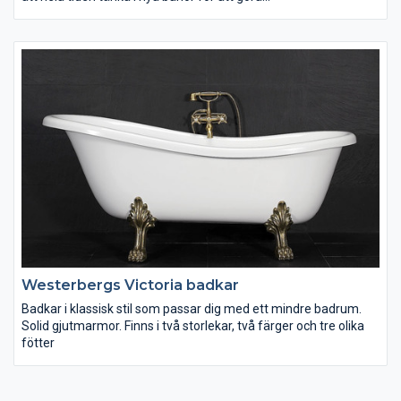
badrumsupplevelsen lite bättre och enklare. Rena enkla linjer
som gör det lätt att hålla rent. Välj mellan golvmodell eller
lättstädad vägghängd.
Westerbergs Victoria badkar
Badkar i klassisk stil som passar dig med ett mindre badrum.
Solid gjutmarmor. Finns i två storlekar, två färger och tre olika
fötter