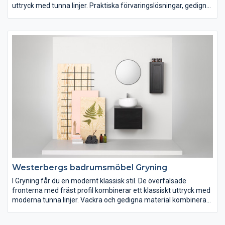
uttryck med tunna linjer. Praktiska förvaringslösningar, gedigna
material och kvalitetskomponenter ger en möbel som håller
över tid. Afton är möbelserien med många valmöjligheter och
som passar in i de flesta skandinaviska hem.
Westerbergs badrumsmöbel Gryning
I Gryning får du en modernt klassisk stil. De överfalsade
fronterna med fräst profil kombinerar ett klassiskt uttryck med
moderna tunna linjer. Vackra och gedigna material kombineras
med väl utvalda kvalitetskomponenter. Gryning finns i matt vit
och svart lack samt i tre bredder. Härliga materialval och