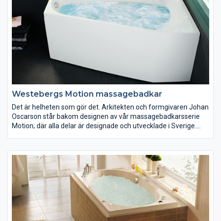
Westebergs Motion massagebadkar
Det är helheten som gör det. Arkitekten och formgivaren Johan
Oscarson står bakom designen av vår massagebadkarsserie
Motion; där alla delar är designade och utvecklade i Sverige.
Våra tystare och mer miljövänliga massagebadkar är vi mycket
stolta över.