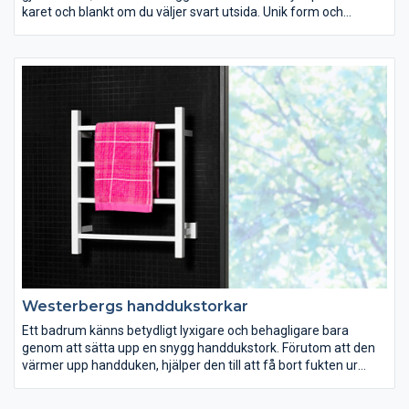
karet och blankt om du väljer svart utsida. Unik form och
stabilitet som ger bästa komfort. Finns i två storlekar.
Westerbergs handdukstorkar
Ett badrum känns betydligt lyxigare och behagligare bara
genom att sätta upp en snygg handdukstork. Förutom att den
värmer upp handduken, hjälper den till att få bort fukten ur
badrummet. Välj mellan blankpolerat rostfritt stål eller
vitlackerat.