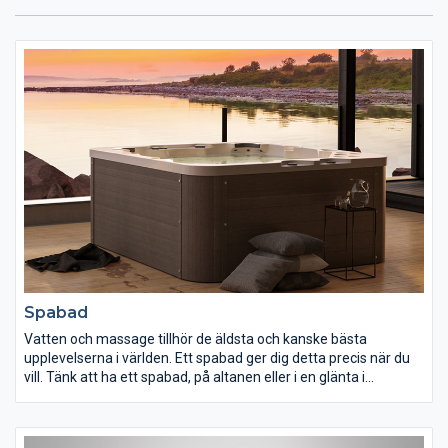
Spabad
Vatten och massage tillhör de äldsta och kanske bästa
upplevelserna i världen. Ett spabad ger dig detta precis när du
vill. Tänk att ha ett spabad, på altanen eller i en glänta i
trädgården och kunna bada ute även om snöflingor dalar eller
dagen har blivit kväll. Själv för rekreation eller tillsammans med
din familj och vänner för småprat och umgänge.