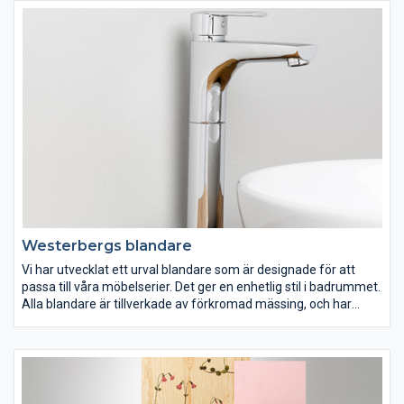
dekorativa detaljer
Westerbergs blandare
Vi har utvecklat ett urval blandare som är designade för att
passa till våra möbelserier. Det ger en enhetlig stil i badrummet.
Alla blandare är tillverkade av förkromad mässing, och har
insatser med keramisk tätning. Våra formgivare har gett dem
ett unikt formspråk. Olika, men ändå tidlösa i sin design.