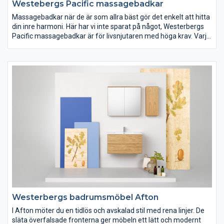
Westebergs Pacific massagebadkar
Massagebadkar när de är som allra bäst gör det enkelt att hitta
din inre harmoni. Här har vi inte sparat på något, Westerbergs
Pacific massagebadkar är för livsnjutaren med höga krav. Varje
komponent är handplockad för att kunna erbjuda dig vår bästa
massage tillsammans med ett maximalt anpassat system.
Finns i tre unika former men med samma massagesystem,
tillvalsmöjligheter och prestanda.
Westerbergs badrumsmöbel Afton
I Afton möter du en tidlös och avskalad stil med rena linjer. De
släta överfalsade fronterna ger möbeln ett lätt och modernt