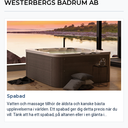
WESTERBERGS BADRUM AB
Spabad
Vatten och massage tillhör de äldsta och kanske bästa
upplevelserna i världen. Ett spabad ger dig detta precis när du
vill. Tänk att ha ett spabad, på altanen eller i en glänta i
trädgården och kunna bada ute även om snöflingor dalar eller
dagen har blivit kväll. Själv för rekreation eller tillsammans med