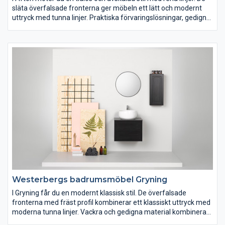
släta överfalsade fronterna ger möbeln ett lätt och modernt
uttryck med tunna linjer. Praktiska förvaringslösningar, gedigna
material och kvalitetskomponenter ger en möbel som håller
över tid. Afton är möbelserien med många valmöjligheter och
som passar in i de flesta skandinaviska hem.
Westerbergs badrumsmöbel Gryning
I Gryning får du en modernt klassisk stil. De överfalsade
fronterna med fräst profil kombinerar ett klassiskt uttryck med
moderna tunna linjer. Vackra och gedigna material kombineras
med väl utvalda kvalitetskomponenter. Gryning finns i matt vit