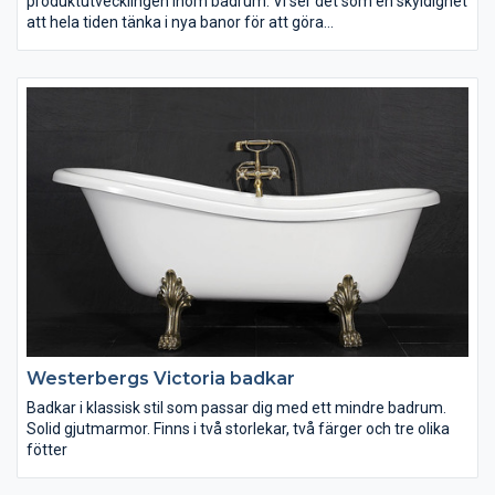
produktutvecklingen inom badrum. Vi ser det som en skyldighet
att hela tiden tänka i nya banor för att göra
badrumsupplevelsen lite bättre och enklare. Rena enkla linjer
som gör det lätt att hålla rent. Välj mellan golvmodell eller
lättstädad vägghängd.
Westerbergs Victoria badkar
Badkar i klassisk stil som passar dig med ett mindre badrum.
Solid gjutmarmor. Finns i två storlekar, två färger och tre olika
fötter