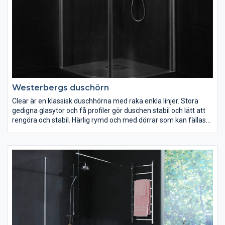
Westerbergs duschörn
Clear är en klassisk duschhörna med raka enkla linjer. Stora
gedigna glasytor och få profiler gör duschen stabil och lätt att
rengöra och stabil. Härlig rymd och med dörrar som kan fällas
in. Finns i rund eller fyrkantig modell samt med mönstret Clear
Twist.