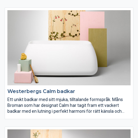
och svart lack samt i tre bredder. Härliga materialval och
dekorativa detaljer
Westerbergs Calm badkar
Ett unikt badkar med sitt mjuka, tilltalande formspråk. Måns
Broman som har designat Calm har tagit fram ett vackert
badkar med en lutning i perfekt harmoni för rätt känsla och
ergonomi.