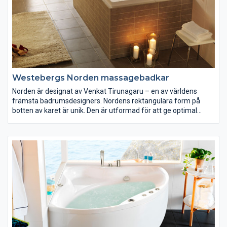
Westebergs Norden massagebadkar
Norden är designat av Venkat Tirunagaru – en av världens
främsta badrumsdesigners. Nordens rektangulära form på
botten av karet är unik. Den är utformad för att ge optimal
komfort och för att passa kroppens anatomi. Utformningen
tillsammans med våra massagesystem ger dig bästa möjliga
välmående.