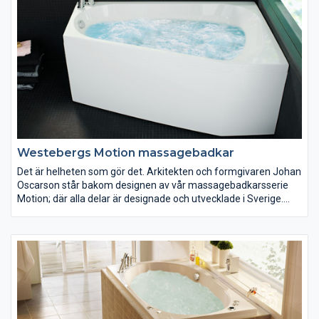
Westebergs Motion massagebadkar
Det är helheten som gör det. Arkitekten och formgivaren Johan
Oscarson står bakom designen av vår massagebadkarsserie
Motion; där alla delar är designade och utvecklade i Sverige.
Våra tystare och mer miljövänliga massagebadkar är vi mycket
stolta över.