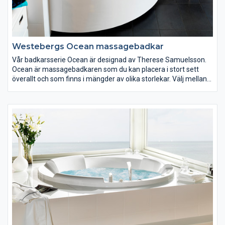
Westebergs Ocean massagebadkar
Vår badkarsserie Ocean är designad av Therese Samuelsson.
Ocean är massagebadkaren som du kan placera i stort sett
överallt och som finns i mängder av olika storlekar. Välj mellan
små lättplacerade modeller för det lilla badrummet eller en
större modell med plats för två personer.