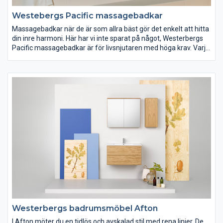
Westebergs Pacific massagebadkar
Massagebadkar när de är som allra bäst gör det enkelt att hitta
din inre harmoni. Här har vi inte sparat på något, Westerbergs
Pacific massagebadkar är för livsnjutaren med höga krav. Varje
komponent är handplockad för att kunna erbjuda dig vår bästa
massage tillsammans med ett maximalt anpassat system.
Finns i tre unika former men med samma massagesystem,
tillvalsmöjligheter och prestanda.
Westerbergs badrumsmöbel Afton
I Afton möter du en tidlös och avskalad stil med rena linjer. De