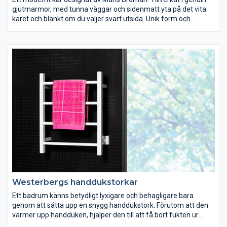
gjutmarmor, med tunna väggar och sidenmatt yta på det vita
karet och blankt om du väljer svart utsida. Unik form och
stabilitet som ger bästa komfort. Finns i två storlekar.
Westerbergs handdukstorkar
Ett badrum känns betydligt lyxigare och behagligare bara
genom att sätta upp en snygg handdukstork. Förutom att den
värmer upp handduken, hjälper den till att få bort fukten ur
badrummet. Välj mellan blankpolerat rostfritt stål eller