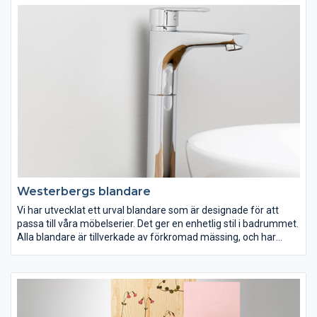
dekorativa detaljer
Westerbergs blandare
Vi har utvecklat ett urval blandare som är designade för att
passa till våra möbelserier. Det ger en enhetlig stil i badrummet.
Alla blandare är tillverkade av förkromad mässing, och har
insatser med keramisk tätning. Våra formgivare har gett dem
ett unikt formspråk. Olika, men ändå tidlösa i sin design.