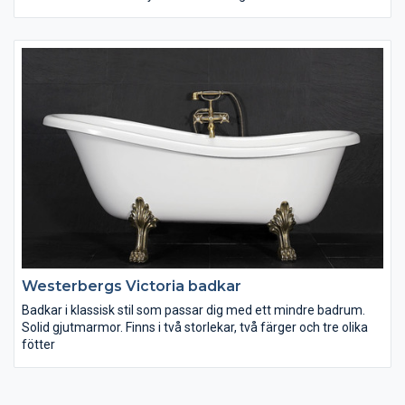
badrumsupplevelsen lite bättre och enklare. Rena enkla linjer
som gör det lätt att hålla rent. Välj mellan golvmodell eller
lättstädad vägghängd.
Westerbergs Victoria badkar
Badkar i klassisk stil som passar dig med ett mindre badrum.
Solid gjutmarmor. Finns i två storlekar, två färger och tre olika
fötter