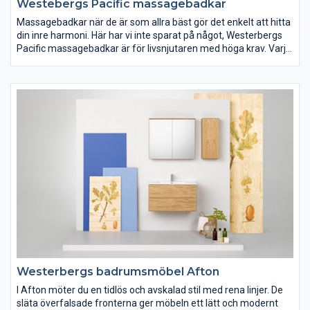
Westebergs Pacific massagebadkar
Massagebadkar när de är som allra bäst gör det enkelt att hitta
din inre harmoni. Här har vi inte sparat på något, Westerbergs
Pacific massagebadkar är för livsnjutaren med höga krav. Varje
komponent är handplockad för att kunna erbjuda dig vår bästa
massage tillsammans med ett maximalt anpassat system.
Finns i tre unika former men med samma massagesystem,
tillvalsmöjligheter och prestanda.
Westerbergs badrumsmöbel Afton
I Afton möter du en tidlös och avskalad stil med rena linjer. De
släta överfalsade fronterna ger möbeln ett lätt och modernt