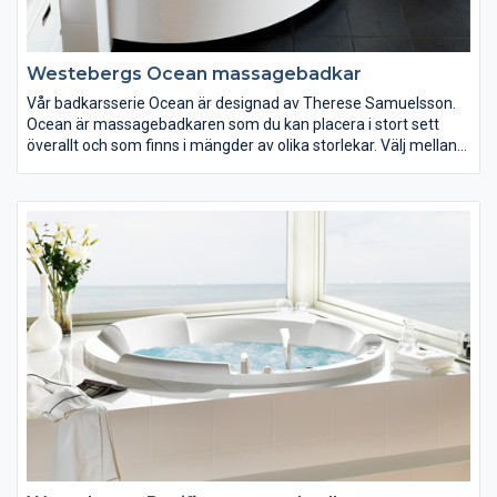
Westebergs Ocean massagebadkar
Vår badkarsserie Ocean är designad av Therese Samuelsson.
Ocean är massagebadkaren som du kan placera i stort sett
överallt och som finns i mängder av olika storlekar. Välj mellan
små lättplacerade modeller för det lilla badrummet eller en
större modell med plats för två personer.