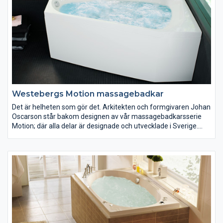
Westebergs Motion massagebadkar
Det är helheten som gör det. Arkitekten och formgivaren Johan
Oscarson står bakom designen av vår massagebadkarsserie
Motion; där alla delar är designade och utvecklade i Sverige.
Våra tystare och mer miljövänliga massagebadkar är vi mycket
stolta över.