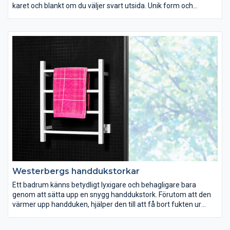
karet och blankt om du väljer svart utsida. Unik form och
stabilitet som ger bästa komfort. Finns i två storlekar.
Westerbergs handdukstorkar
Ett badrum känns betydligt lyxigare och behagligare bara
genom att sätta upp en snygg handdukstork. Förutom att den
värmer upp handduken, hjälper den till att få bort fukten ur
badrummet. Välj mellan blankpolerat rostfritt stål eller
vitlackerat.