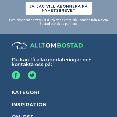
JA, JAG VILL ABONNERA PÅ
NYHETSBREVET
Som abonnent samtycker du på att ta emot erbjudanden från Allt om
Bostad och dess partners.
Du kan få alla uppdateringar och
kontakta oss på:
KATEGORI
INSPIRATION
OM OSS