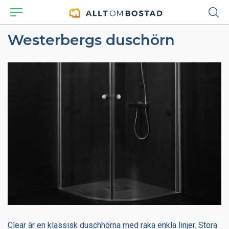
Westerbergs duschörn
Clear är en klassisk duschhörna med raka enkla linjer. Stora