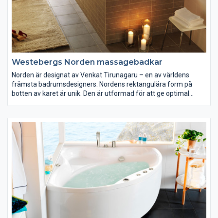
Westebergs Norden massagebadkar
Norden är designat av Venkat Tirunagaru – en av världens
främsta badrumsdesigners. Nordens rektangulära form på
botten av karet är unik. Den är utformad för att ge optimal
komfort och för att passa kroppens anatomi. Utformningen
tillsammans med våra massagesystem ger dig bästa möjliga
välmående.