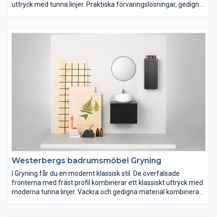
uttryck med tunna linjer. Praktiska förvaringslösningar, gedigna
material och kvalitetskomponenter ger en möbel som håller
över tid. Afton är möbelserien med många valmöjligheter och
som passar in i de flesta skandinaviska hem.
Westerbergs badrumsmöbel Gryning
I Gryning får du en modernt klassisk stil. De överfalsade
fronterna med fräst profil kombinerar ett klassiskt uttryck med
moderna tunna linjer. Vackra och gedigna material kombineras
med väl utvalda kvalitetskomponenter. Gryning finns i matt vit
och svart lack samt i tre bredder. Härliga materialval och