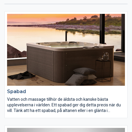
Spabad
Vatten och massage tillhör de äldsta och kanske bästa
upplevelserna i världen. Ett spabad ger dig detta precis när du
vill. Tänk att ha ett spabad, på altanen eller i en glänta i
trädgården och kunna bada ute även om snöflingor dalar eller
dagen har blivit kväll. Själv för rekreation eller tillsammans med
din familj och vänner för småprat och umgänge.