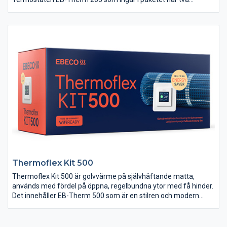
energisparprogram; ett för hemmiljö och ett för kontorsmiljö.
Thermoflex Kit 500
Thermoflex Kit 500 är golvvärme på självhäftande matta,
används med fördel på öppna, regelbundna ytor med få hinder.
Det innehåller EB-Therm 500 som är en stilren och modern
golvvärmetermostat som dessutom är förberedd för Wifi. Med
hjälp av tillbehöret EB-Connect Wifi går golvvärmen att styra
med mobilen.