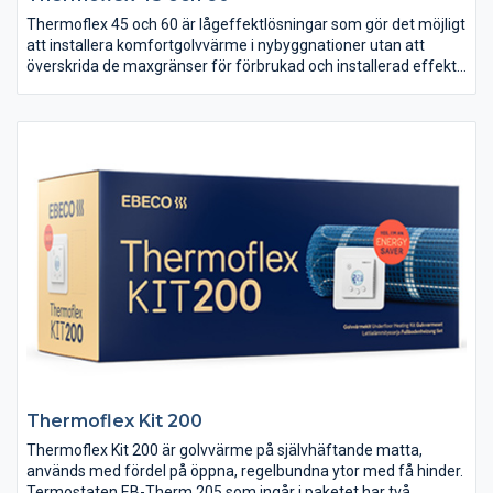
Thermoflex 45 och 60 är lågeffektlösningar som gör det möjligt
att installera komfortgolvvärme i nybyggnationer utan att
överskrida de maxgränser för förbrukad och installerad effekt
som Boverket har fastställt.
Thermoflex Kit 200
Thermoflex Kit 200 är golvvärme på självhäftande matta,
används med fördel på öppna, regelbundna ytor med få hinder.
Termostaten EB-Therm 205 som ingår i paketet har två