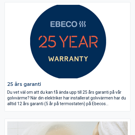
25 års garanti
Du vet väl om att du kan få ända upp till 25 års garanti på vår
golvvärme? När din elektriker har installerat golvvärmen har du
alltid 12 års garanti (5 år på termostaten) på Ebecos
golvvärmeprodukter. Om du registrerar din golvvärme på vår
hemsida får du 25 års garanti. Observera att termostaten
fortfarande har 5 års garanti och att du måste registrera din
förlängda garanti inom 3 månader från installationsdatumet.