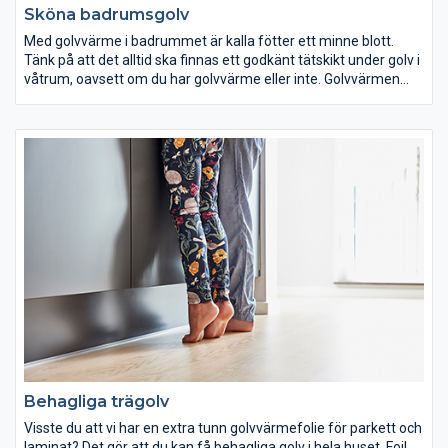
Sköna badrumsgolv
Med golvvärme i badrummet är kalla fötter ett minne blott.
Tänk på att det alltid ska finnas ett godkänt tätskikt under golv i
våtrum, oavsett om du har golvvärme eller inte. Golvvärmen
läggs alltid under tätskiktet och hamnar alltså i den torra delen
av golvet. Det finns tydliga branschregler för våtrumsarbeten
och tätskikt som måste följas.
Behagliga trägolv
Visste du att vi har en extra tunn golvvärmefolie för parkett och
laminat? Det gör att du kan få behagliga golv i hela huset. Foil