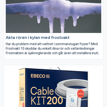
Akta rören i kylan med frostvakt
Har du problem med att vattnet i sommarstugan fryser? Med
Frostvakt 10 skyddar du enkelt dina rör och vattenledningar.
Frostvakten är självreglerande och går även att installera inuti
rör. Tack vare den jordade kontakten kan du själv ansluta
Frostvakten till ett jordat uttag via jordfelsbrytare.