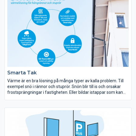
Smarta Tak
Värme är en bra lösning på många typer av kalla problem. Till
exempel snö i rännor och stuprör. Snön blir till is och orsakar
frostsprängningar i fastigheten. Eller bildar istappar som kan
lossna och orsaka betydligt värre skador. Med en värmelösning i
rännor och stuprör smälter snön bort innan den ställer till
problem.