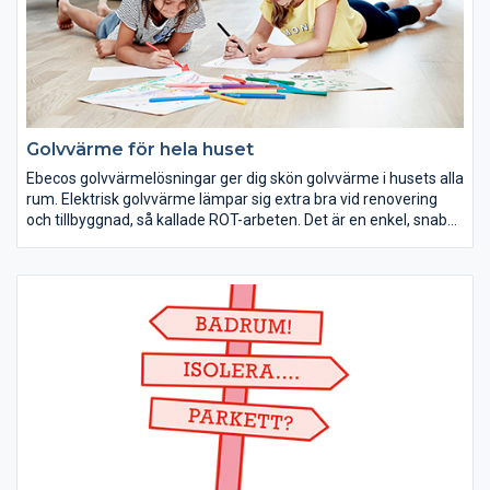
Golvvärme för hela huset
Ebecos golvvärmelösningar ger dig skön golvvärme i husets alla
rum. Elektrisk golvvärme lämpar sig extra bra vid renovering
och tillbyggnad, så kallade ROT-arbeten. Det är en enkel, snabb,
billig och isolerad installation jämfört med många andra
värmesystem som kräver större ingrepp.