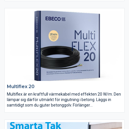
Multiflex 20
Multiflex är en kraftfull värmekabel med effekten 20 W/m. Den
lämpar sig därför utmärkt för ingjutning i betong. Läggs in
samtidigt som du gjuter betonggolv. Förlänger
användningssäsongen för uterummet, där den kan både gjutas
och spacklas in i golvet