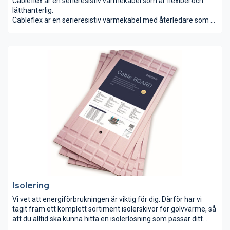
Cableflex är en serieresistiv värmekabel som är flexibel och
lätthanterlig.
Cableflex är en serieresistiv värmekabel med återledare som är
till för förläggning under klinker, naturstensgolv och
plastmattor. Den kan även förläggas direkt på brännbart
material.
Isolering
Vi vet att energiförbrukningen är viktig för dig. Därför har vi
tagit fram ett komplett sortiment isolerskivor för golvvärme, så
att du alltid ska kunna hitta en isolerlösning som passar ditt
behov - oavsett vilka förutsättningar du har i rummet.