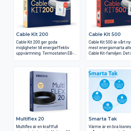
Observera att termost
fortfarande har 5 års g
att du måste registrera
förlängda garanti inom
månader från
installationsdatumet.
Cable Kit 200
Cable Kit 500
Cable Kit 200 ger goda
Cable Kit 500 är vårt n
möjligheter till energieffektiv
mest energismarta alte
uppvärmning. Termostaten EB-
Cable Kit-familjen. Det 
Therm 205 som ingår i paketet
EB-Therm 500 som är e
har två energisparprogram; ett
och modern golvvärme
för hemmiljö och ett för
som dessutom är förbe
kontorsmiljö.
Wifi. Med hjälp av tillb
Connect Wifi går golvv
styra med mobilen.
Multiflex 20
Smarta Tak
Multiflex är en kraftfull
Värme är en bra lösnin