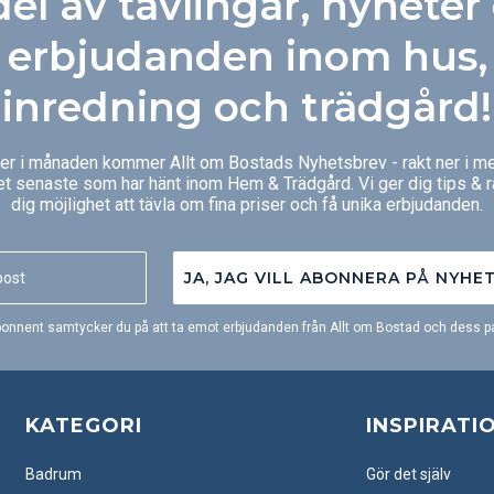
del av tävlingar, nyheter
styra med mobi
erbjudanden inom hus,
inredning och trädgård!
ger i månaden kommer Allt om Bostads Nyhetsbrev - rakt ner i me
et senaste som har hänt inom Hem & Trädgård. Vi ger dig tips & 
dig möjlighet att tävla om fina priser och få unika erbjudanden.
JA, JAG VILL ABONNERA PÅ NYHE
onnent samtycker du på att ta emot erbjudanden från Allt om Bostad och dess pa
KATEGORI
INSPIRATI
Badrum
Gör det själv