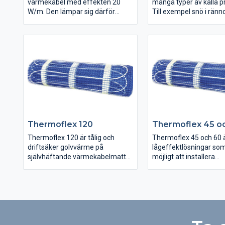
värmekabel med effekten 20
många typer av kalla p
W/m. Den lämpar sig därför
Till exempel snö i ränn
utmärkt för ingjutning i betong.
stuprör. Snön blir till is
Läggs in samtidigt som du gjuter
orsakar frostsprängnin
betonggolv. Förlänger
fastigheten. Eller bilda
användningssäsongen för
som kan lossna och or
uterummet, där den kan både
betydligt värre skador.
gjutas och spacklas in i golvet
värmelösning i rännor 
stuprör smälter snön b
den ställer till problem.
Thermoflex 120
Thermoflex 45 o
Thermoflex 120 är tålig och
Thermoflex 45 och 60 
driftsäker golvvärme på
lågeffektlösningar som
självhäftande värmekabelmatta.
möjligt att installera
Golvvärmen används på öppna,
komfortgolvvärme i
regelbundna ytor med få hinder i
nybyggnationer utan a
både torra och våta utrymmen.
överskrida de maxgrän
Styr golvvärmen enkelt med vår
förbrukad och installer
termostatserie EB-Therm.
som Boverket har fastst