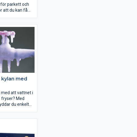
för parkett och
r att du kan få
 hela huset. Foil
i torra utrymmen
lsamman med
sol.
i kylan med
med att vattnet i
fryser? Med
yddar du enkelt
ttenledningar.
självreglerande
 installera inuti
den jordade
u själv ansluta