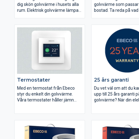
dig skön golvvärme i husets alla
golvvärme som passar b
rum. Elektrisk golvvärme lämpar
bostad. Ta reda på vad 
sig extra bra vid renovering och
rekommenderar genom
tillbyggnad, så kallade ROT-
svara på frågorna i gui
arbeten. Det är en enkel, snabb,
billig och isolerad installation
jämfört med många andra
värmesystem som kräver större
ingrepp.
Termostater
25 års garanti
Med en termostat från Ebeco
Du vet väl om att du k
styr du enkelt din golvvärme.
upp till 25 års garanti p
Våra termostater håller jämn
golvvärme? När din elek
temperatur i rummet och
installerat golvvärmen
reglerar effekten så att
alltid 12 års garanti (5 
energiförbrukningen hålls på en
termostaten) på Ebec
så låg nivå som möjligt.
golvvärmeprodukter. 
registrerar din golvvär
hemsida får du 25 års g