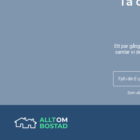
Ta 
Ett par gån
samlar vi d
Som ab