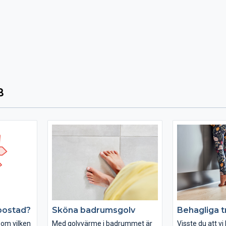
B
 bostad?
Sköna badrumsgolv
Behagliga t
 om vilken
Med golvvärme i badrummet är
Visste du att vi