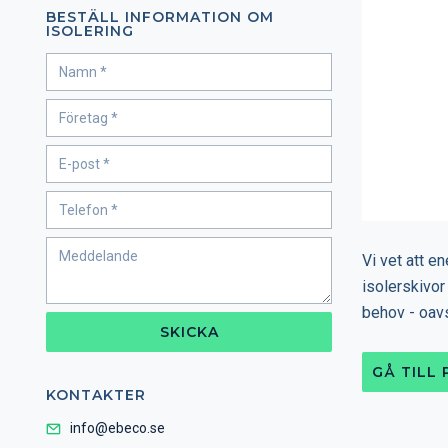
BESTÄLL INFORMATION OM
ISOLERING
Vi vet att en
isolerskivor
behov - oavs
SKICKA
GÅ TILL
KONTAKTER
info@ebeco.se