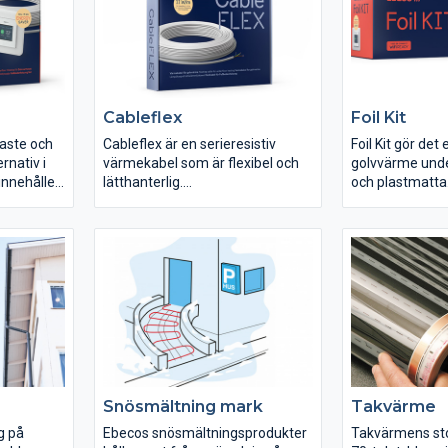
aten
Frostvakten till
aranti och
via jordfelsbryt
 din
 3
Cableflex
Foil Kit
yaste och
Cableflex är en serieresistiv
Foil Kit gör det 
rnativ i
värmekabel som är flexibel och
golvvärme unde
innehåller
lätthanterlig.
och plastmatta
n stilren
Cableflex är en serieresistiv
är extremt tunn
termostat
värmekabel med återledare som
alltid med den 
redd för
är till för förläggning under
isolerskivan Ebi
ehöret EB-
klinker, naturstensgolv och
resultat. I pake
ärmen att
plastmattor. Den kan även
Therm 500 som 
förläggas direkt på brännbart
modern golvvä
material.
som dessutom ä
Wifi. Med hjälp 
Connect Wifi g
styra med mobi
Snösmältning mark
Takvärme
g på
Ebecos snösmältningsprodukter
Takvärmens sto