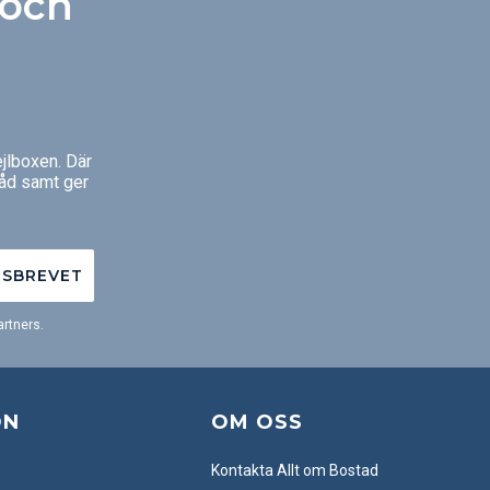
 och
len.
jlboxen. Där
råd samt ger
TSBREVET
rtners.
ON
OM OSS
Kontakta Allt om Bostad