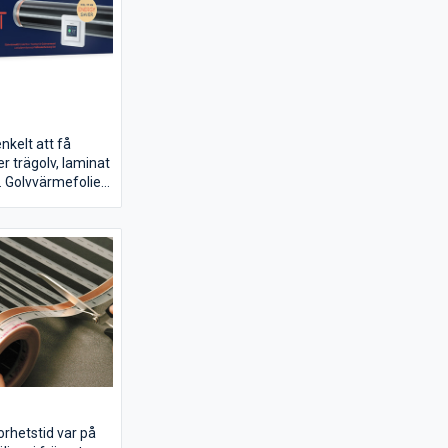
 ett jordat uttag
are.
enkelt att få
r trägolv, laminat
. Golvvärmefolien
 och installeras
effektiva
sol för bästa
tet ingår EB-
är en stilren och
rmetermostat
r förberedd för
av tillbehöret EB-
år golvvärmen att
len.
rhetstid var på