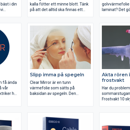
äst i din
kalla fötter ett minne blott. Tänk
golvvärmefolie 
vi
på att det alltid ska finnas ett
laminat? Det gö
 att
godkänt tätskikt under golv i
behagliga golv i
den.
våtrum, oavsett om du har
Kit installeras 
golvvärme eller inte. Golvvärmen
och alltid til
läggs alltid under tätskiktet och
isolerskivan Ebi
hamnar alltså i den torra delen av
golvet. Det finns tydliga
branschregler för
våtrumsarbeten och tätskikt som
måste följas.
Slipp imma på spegeln
Akta rören 
frostvakt
an få ända
Clear Mirror är en tunn
å vår
värmefolie som sätts på
Har du problem 
triker har
baksidan av spegeln. Den
sommarstugan 
 har du
självhäftande folien ansluts till
Frostvakt 10 sk
år på
befintlig badrumsbelysning och
dina rör och va
os
aktiveras när lampan tänds.
Frostvakten är 
Om du
och går även att
me på vår
rör. Tack vare 
aranti.
kontakten kan d