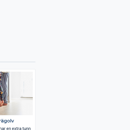
rägolv
 har en extra tunn