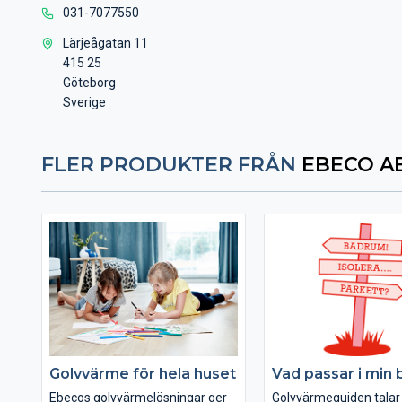
031-7077550
Lärjeågatan 11
415 25
Göteborg
Sverige
FLER PRODUKTER FRÅN
EBECO A
Golvvärme för hela huset
Vad passar i min
Ebecos golvvärmelösningar ger
Golvvärmeguiden talar