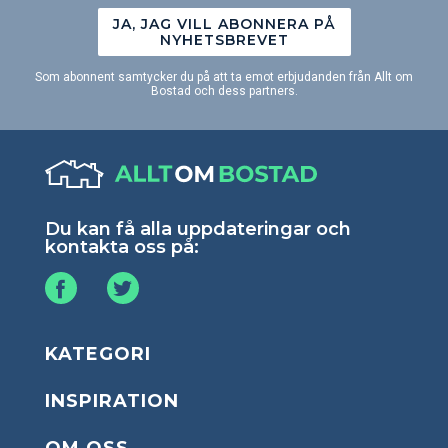
JA, JAG VILL ABONNERA PÅ
NYHETSBREVET
Som abonnent samtycker du på att ta emot erbjudanden från Allt om
Bostad och dess partners.
Du kan få alla uppdateringar och
kontakta oss på:
KATEGORI
INSPIRATION
OM OSS