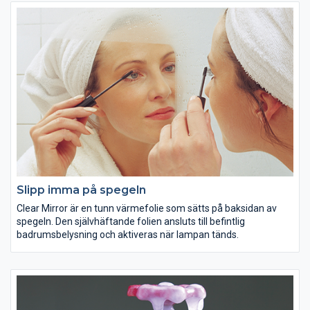
fortfarande har 5 års garanti och att du måste registrera din
förlängda garanti inom 3 månader från installationsdatumet.
Slipp imma på spegeln
Clear Mirror är en tunn värmefolie som sätts på baksidan av
spegeln. Den självhäftande folien ansluts till befintlig
badrumsbelysning och aktiveras när lampan tänds.