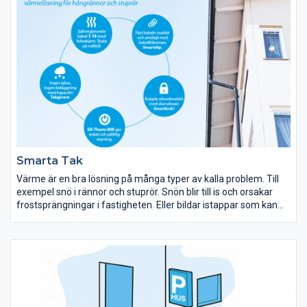
Smarta Tak
Värme är en bra lösning på många typer av kalla problem. Till
exempel snö i rännor och stuprör. Snön blir till is och orsakar
frostsprängningar i fastigheten. Eller bildar istappar som kan
lossna och orsaka betydligt värre skador. Med en värmelösning i
rännor och stuprör smälter snön bort innan den ställer till
problem.