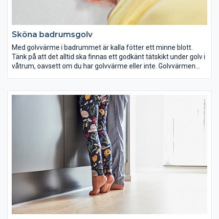
Sköna badrumsgolv
Med golvvärme i badrummet är kalla fötter ett minne blott.
Tänk på att det alltid ska finnas ett godkänt tätskikt under golv i
våtrum, oavsett om du har golvvärme eller inte. Golvvärmen
läggs alltid under tätskiktet och hamnar alltså i den torra delen
av golvet. Det finns tydliga branschregler för våtrumsarbeten
och tätskikt som måste följas.