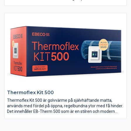
energisparprogram; ett för hemmiljö och ett för kontorsmiljö.
Thermoflex Kit 500
Thermoflex Kit 500 är golvvärme på självhäftande matta,
används med fördel på öppna, regelbundna ytor med få hinder.
Det innehåller EB-Therm 500 som är en stilren och modern
golvvärmetermostat som dessutom är förberedd för Wifi. Med
hjälp av tillbehöret EB-Connect Wifi går golvvärmen att styra
med mobilen.