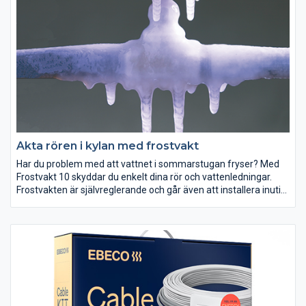
Akta rören i kylan med frostvakt
Har du problem med att vattnet i sommarstugan fryser? Med
Frostvakt 10 skyddar du enkelt dina rör och vattenledningar.
Frostvakten är självreglerande och går även att installera inuti
rör. Tack vare den jordade kontakten kan du själv ansluta
Frostvakten till ett jordat uttag via jordfelsbrytare.