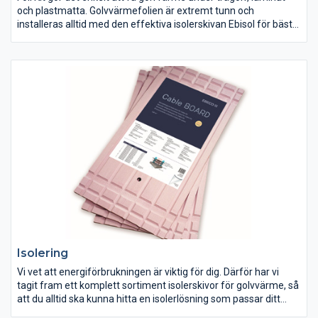
och plastmatta. Golvvärmefolien är extremt tunn och
installeras alltid med den effektiva isolerskivan Ebisol för bästa
resultat. I paketet ingår EB-Therm 500 som är en stilren och
modern golvvärmetermostat som dessutom är förberedd för
Wifi. Med hjälp av tillbehöret EB-Connect Wifi går golvvärmen
att styra med mobilen.
Isolering
Vi vet att energiförbrukningen är viktig för dig. Därför har vi
tagit fram ett komplett sortiment isolerskivor för golvvärme, så
att du alltid ska kunna hitta en isolerlösning som passar ditt
behov - oavsett vilka förutsättningar du har i rummet.