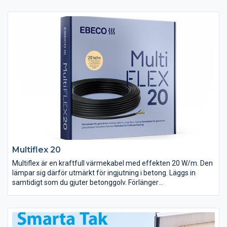
Multiflex 20
Multiflex är en kraftfull värmekabel med effekten 20 W/m. Den
lämpar sig därför utmärkt för ingjutning i betong. Läggs in
samtidigt som du gjuter betonggolv. Förlänger
användningssäsongen för uterummet, där den kan både gjutas
och spacklas in i golvet