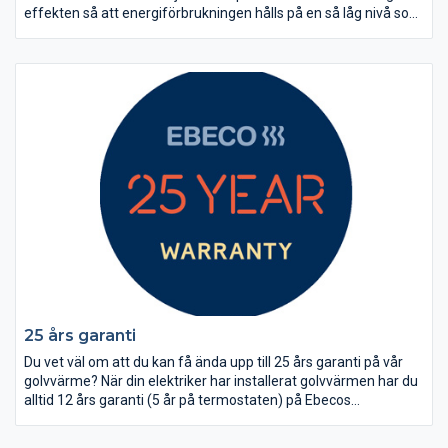
effekten så att energiförbrukningen hålls på en så låg nivå som
möjligt.
25 års garanti
Du vet väl om att du kan få ända upp till 25 års garanti på vår
golvvärme? När din elektriker har installerat golvvärmen har du
alltid 12 års garanti (5 år på termostaten) på Ebecos
golvvärmeprodukter. Om du registrerar din golvvärme på vår
hemsida får du 25 års garanti. Observera att termostaten