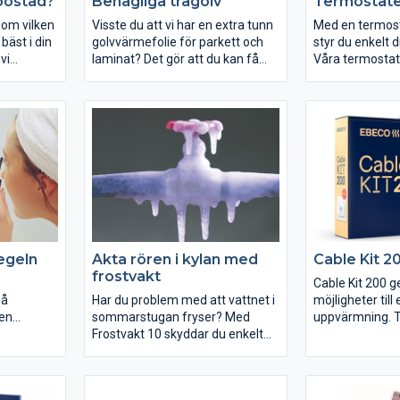
 bostad?
Behagliga trägolv
Termostat
 om vilken
Visste du att vi har en extra tunn
Med en termost
äst i din
golvvärmefolie för parkett och
styr du enkelt 
vi
laminat? Det gör att du kan få
Våra termostat
 att
behagliga golv i hela huset. Foil
temperatur i 
den.
Kit installeras i torra utrymmen
reglerar effekt
och alltid tillsamman med
energiförbrukni
isolerskivan Ebisol.
så låg nivå som
egeln
Akta rören i kylan med
Cable Kit 2
frostvakt
Cable Kit 200 g
på
Har du problem med att vattnet i
möjligheter till
Den
sommarstugan fryser? Med
uppvärmning. 
luts till
Frostvakt 10 skyddar du enkelt
Therm 205 som 
ning och
dina rör och vattenledningar.
har två energis
änds.
Frostvakten är självreglerande
för hemmiljö oc
och går även att installera inuti
kontorsmiljö.