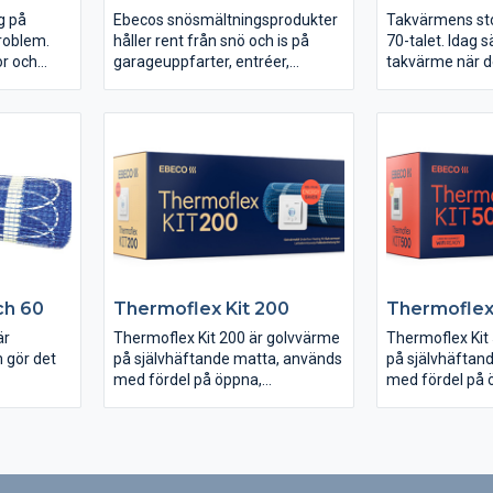
g på
Ebecos snösmältningsprodukter
Takvärmens sto
roblem.
håller rent från snö och is på
70-talet. Idag s
or och
garageuppfarter, entréer,
takvärme när d
 och
ramper, lastkajer och trappor i
reparation, ren
gar i
såväl offentliga som privata
tillbyggnad av b
r istappar
miljöer.
takanläggninga
saka
 Med en
och
ort innan
ch 60
Thermoflex Kit 200
Thermoflex
är
Thermoflex Kit 200 är golvvärme
Thermoflex Kit
 gör det
på självhäftande matta, används
på självhäftan
med fördel på öppna,
med fördel på 
regelbundna ytor med få hinder.
regelbundna yt
tt
Termostaten EB-Therm 205 som
Det innehåller
ser för
ingår i paketet har två
som är en stil
ad effekt
energisparprogram; ett för
golvvärmeterm
ällt.
hemmiljö och ett för
dessutom är för