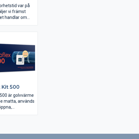
rhetstid var på
äljer vi främst
et handlar om
overing eller
efintliga
r.
 Kit 500
 500 är golvvärme
de matta, används
öppna,
or med få hinder.
 EB-Therm 500
ren och modern
ostat som
beredd för Wifi.