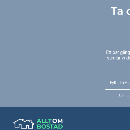
Ta 
Ett par gån
samlar vi d
Som ab