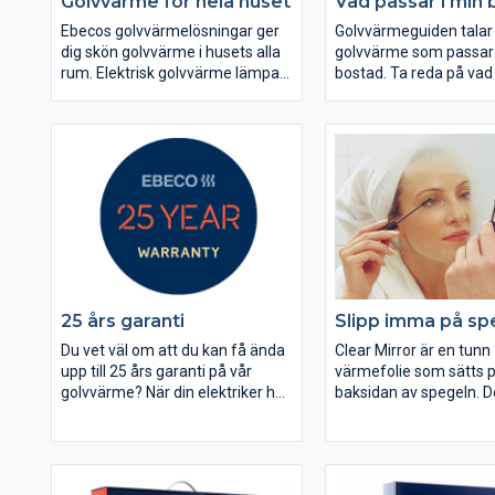
Golvvärme för hela huset
Vad passar i min
Ebecos golvvärmelösningar ger
Golvvärmeguiden talar
dig skön golvvärme i husets alla
golvvärme som passar b
rum. Elektrisk golvvärme lämpar
bostad. Ta reda på vad 
sig extra bra vid renovering och
rekommenderar genom
tillbyggnad, så kallade ROT-
svara på frågorna i gui
arbeten. Det är en enkel, snabb,
billig och isolerad installation
jämfört med många andra
värmesystem som kräver större
ingrepp.
25 års garanti
Slipp imma på sp
Du vet väl om att du kan få ända
Clear Mirror är en tunn
upp till 25 års garanti på vår
värmefolie som sätts 
golvvärme? När din elektriker har
baksidan av spegeln. 
installerat golvvärmen har du
självhäftande folien ans
alltid 12 års garanti (5 år på
befintlig badrumsbelys
termostaten) på Ebecos
aktiveras när lampan t
golvvärmeprodukter. Om du