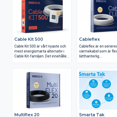
registrerar din golvvärme på vår
hemsida får du 25 års garanti.
Observera att termostaten
fortfarande har 5 års garanti och
att du måste registrera din
förlängda garanti inom 3
månader från
installationsdatumet.
Cable Kit 500
Cableflex
Cable Kit 500 är vårt nyaste och
Cableflex är en serieres
mest energismarta alternativ i
värmekabel som är flex
Cable Kit-familjen. Det innehåller
lätthanterlig.
EB-Therm 500 som är en stilren
Cableflex är en serieres
och modern golvvärmetermostat
värmekabel med återl
som dessutom är förberedd för
är till för förläggning u
Wifi. Med hjälp av tillbehöret EB-
klinker, naturstensgolv
Connect Wifi går golvvärmen att
plastmattor. Den kan 
styra med mobilen.
förläggas direkt på br
material.
Multiflex 20
Smarta Tak