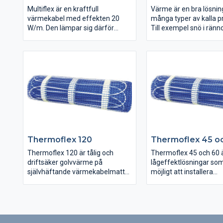
Multiflex är en kraftfull
Värme är en bra lösnin
värmekabel med effekten 20
många typer av kalla p
W/m. Den lämpar sig därför
Till exempel snö i ränn
utmärkt för ingjutning i betong.
stuprör. Snön blir till is
Läggs in samtidigt som du gjuter
orsakar frostsprängnin
betonggolv. Förlänger
fastigheten. Eller bilda
användningssäsongen för
som kan lossna och or
uterummet, där den kan både
betydligt värre skador.
gjutas och spacklas in i golvet
värmelösning i rännor 
stuprör smälter snön b
den ställer till problem.
Thermoflex 120
Thermoflex 45 o
Thermoflex 120 är tålig och
Thermoflex 45 och 60 
driftsäker golvvärme på
lågeffektlösningar som
självhäftande värmekabelmatta.
möjligt att installera
Golvvärmen används på öppna,
komfortgolvvärme i
regelbundna ytor med få hinder i
nybyggnationer utan a
både torra och våta utrymmen.
överskrida de maxgrän
Styr golvvärmen enkelt med vår
förbrukad och installer
termostatserie EB-Therm.
som Boverket har fastst