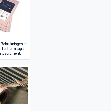
giförbrukningen är
ärför har vi tagit
ett sortiment
 golvvärme, så att
nna hitta en
om passar ditt
 vilka
 du har i rummet.