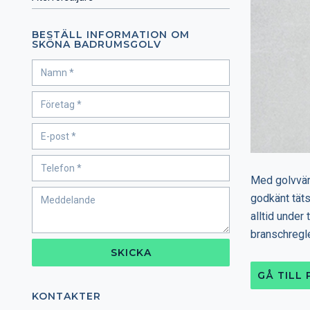
BESTÄLL INFORMATION OM
SKÖNA BADRUMSGOLV
Med golvvärm
godkänt täts
alltid under 
branschregle
SKICKA
GÅ TILL
KONTAKTER