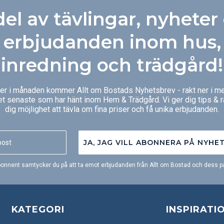
kontorsmiljö.
Med hjälp av ti
del av tävlingar, nyheter
Connect Wifi g
styra med mobi
erbjudanden inom hus,
inredning och trädgård!
ger i månaden kommer Allt om Bostads Nyhetsbrev - rakt ner i me
et senaste som har hänt inom Hem & Trädgård. Vi ger dig tips & 
dig möjlighet att tävla om fina priser och få unika erbjudanden.
JA, JAG VILL ABONNERA PÅ NYHE
onnent samtycker du på att ta emot erbjudanden från Allt om Bostad och dess pa
KATEGORI
INSPIRATI