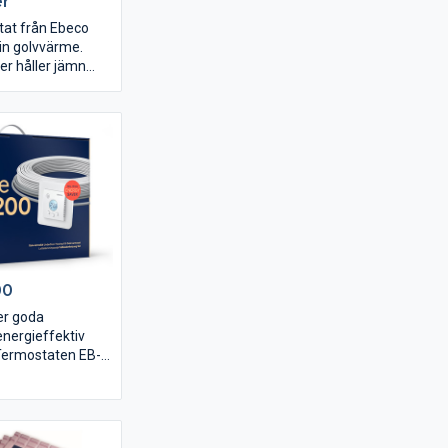
er
at från Ebeco
din golvvärme.
er håller jämn
rummet och
en så att
ngen hålls på en
 möjligt.
00
er goda
 energieffektiv
Termostaten EB-
ingår i paketet
parprogram; ett
h ett för