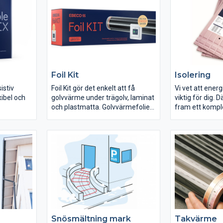
rör. Tack vare den jordade
kontakten kan du själv ansluta
Frostvakten till ett jordat uttag
via jordfelsbrytare.
Foil Kit
Isolering
istiv
Foil Kit gör det enkelt att få
Vi vet att ener
ibel och
golvvärme under trägolv, laminat
viktig för dig. D
och plastmatta. Golvvärmefolien
fram ett kompl
istiv
är extremt tunn och installeras
isolerskivor för
edare som
alltid med den effektiva
du alltid ska ku
nder
isolerskivan Ebisol för bästa
isolerlösning s
 och
resultat. I paketet ingår EB-
behov - oavsett
även
Therm 500 som är en stilren och
förutsättningar
ännbart
modern golvvärmetermostat
som dessutom är förberedd för
Wifi. Med hjälp av tillbehöret EB-
Connect Wifi går golvvärmen att
styra med mobilen.
Snösmältning mark
Takvärme