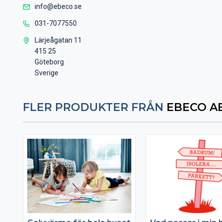
info@ebeco.se
031-7077550
Lärjeågatan 11
415 25
Göteborg
Sverige
FLER PRODUKTER FRÅN
EBECO A