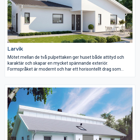
Larvik
Mötet mellan de två pulpettaken ger huset både attityd och
karaktär och skapar en mycket spännande exteriör.
Formspråket är modernt och har ett horisontellt drag som
förstärks av den liggande panelen med dess smala
fodersättning. Trädgårdsfasaden med sin spännande vinkel
bryter stilfullt av med höga fönsterpartier och bidrar till en
intressant och lekfull helhet.