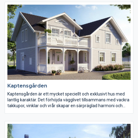
Kaptensgården
Kaptensgården är ett mycket speciellt och exklusivt hus med
lantlig karaktär. Det förhöjda vägglivet tillsammans med vackra
takkupor, vinklar och vrår skapar en särpräglad harmoni och
följsamhet. Husets interiör går även den i samma linje, med
stor omsorg om klassiska snitt, rymlighet och ljus med hela 2,6
meters takhöjd.