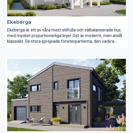
Ekeberga
Ekeberga är ett av våra mest stilfulla och välbalanserade hus
med mycket proportionerliga linjer. Det är modernt, men ändå
klassiskt. De stora spröjsade fönsterpartierna, den vackra
entrén och verandan skapar ett välkomnande och spännande
intryck. Invändigt väntar en genomtänkt planlösning med
mycket generösa ytor.