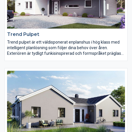
Trend Pulpet
Trend pulpet är ett väldisponerat enplanshus i hög klass med
intelligent planlösning som följer dina behov över åren.
Exteriören är tydligt funkisinspirerad och formspråket präglas
av attityd och en modern stil.
Invändigt är Trend välkomnande med generösa fönster från
golv till tak som sprider ljus i stora delar av huset.
Vardagsrummet är centralt placerat i huset. Här finns gott om
plats för trevliga stunder med familj och vänner. Sovrummen
ligger naturligt avskilda och både barn och föräldrar har tillgång
till egna badrum.