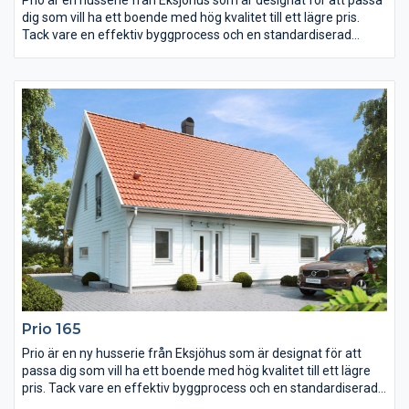
dig som vill ha ett boende med hög kvalitet till ett lägre pris.
Tack vare en effektiv byggprocess och en standardiserad
husmodell kan vi leverera huset snabbt. Prio har dock samma
höga standard när det gäller material och konstruktion som
vårt övriga sortiment.
Prio 165
Prio är en ny husserie från Eksjöhus som är designat för att
passa dig som vill ha ett boende med hög kvalitet till ett lägre
pris. Tack vare en effektiv byggprocess och en standardiserad
husmodell kan vi leverera huset snabbt. Prio har dock samma