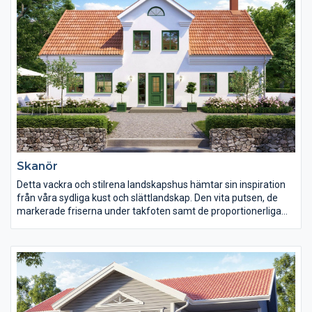
Skanör
Detta vackra och stilrena landskapshus hämtar sin inspiration
från våra sydliga kust och slättlandskap. Den vita putsen, de
markerade friserna under takfoten samt de proportionerliga
och stilfulla fönstren ger huset dess rena och harmoniska
karaktär. De vackra linjerna förstärks ytterligare av dekorfärgen
i detaljerna.