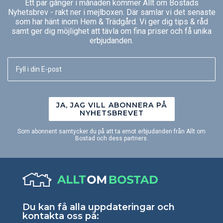
Ett par gånger i månaden kommer Allt om Bostads
Nyhetsbrev - rakt ner i mejlboxen. Där samlar vi det senaste
som har hänt inom Hem & Trädgård. Vi ger dig tips & råd
samt ger dig möjlighet att tävla om fina priser och få unika
erbjudanden.
JA, JAG VILL ABONNERA PÅ
NYHETSBREVET
Som abonnent samtycker du på att ta emot erbjudanden från Allt om
Bostad och dess partners.
Du kan få alla uppdateringar och
kontakta oss på: