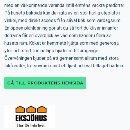
med en välkomnande veranda intill entréns vackra pardörrar.
På husets baksida kan du njuta av en stor härlig uteplats i
vinkel, med direkt access från såväl kök som vardagsrum.
En öppen planlösning gör att du så fort du kliver innanför
dörrarna får en överblick av vad som händer i flera av
husets rum. Köket är hemmets hjärta som med generösa
ytor och stort ljusinsläpp bjuder in till umgänge.
Övervåningen bjuder på ett gemensamt allrum med stora
takfönster, tre sovrum samt ett ljust och väl tilltaget badrum.
GÅ TILL PRODUKTENS HEMSIDA