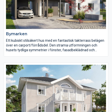
Bymarken
Ett kubiskt stilsäkert hus med en fantastisk takterrass belägen
över en carport/förrådsdel. Den strama utformningen och
husets tydliga symmetrier i fönster, fasadbeklädnad och
detaljer skapar ett hus i fullständig balans. Den liggande
träpanelen blir ett dynamiskt inslag i fasaden och skapar ett
vackert och naturligt blickfång i de stora vita ytorna.