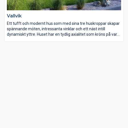
Vallvik
Ett tufft och modernt hus som med sina tre huskroppar skapar
spännande möten, intressanta vinklar och ett näst intill
dynamiskt yttre. Huset har en tydlig axialitet som kröns på var
sida av ett uppglasat fönsterparti som ger ett ståtligt intryck
både in- och utvändigt.