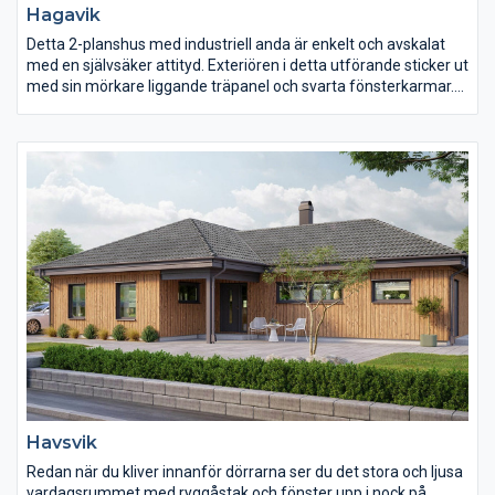
Hagavik
Detta 2-planshus med industriell anda är enkelt och avskalat
med en självsäker attityd. Exteriören i detta utförande sticker ut
med sin mörkare liggande träpanel och svarta fönsterkarmar.
Garaget är direkt kopplat till huset, vilket gör det idealiskt för
dagens stadsbild, då tomterna ofta är smalare.
Havsvik
Redan när du kliver innanför dörrarna ser du det stora och ljusa
vardagsrummet med ryggåstak och fönster upp i nock på