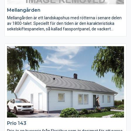
Mellangården
Mellangården är ett landskapshus med rötterna i senare delen
av 1800-talet. Speciellt för den tiden är den karakteristiska
sekelskiftespanelen, så kallad fasspontpanel, de vackert
bearbetade fönsteromfattningarna och spegeldörrarna. Även
det salsliknande vardagsrummet och det stora trivsamma
köket anknyter till äldre byggnadstraditioner. Huset har 2,6
meter i takhöjd på entréplanet. Här finns allt du kan förvänta dig
av ett genuint landskapshus.
Prio 143
Prio är en husserie från Eksjöhus som är designat för att passa