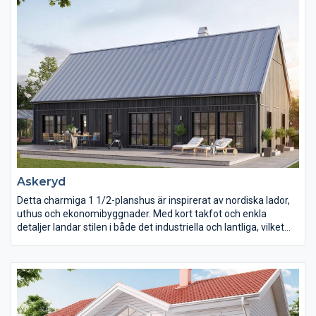
Askeryd
Detta charmiga 1 1/2-planshus är inspirerat av nordiska lador,
uthus och ekonomibyggnader. Med kort takfot och enkla
detaljer landar stilen i både det industriella och lantliga, vilket
gör att huset passar både ute på landet som i villakvarteret.
Direkt när man kliver in genom entrén möts man av rymd och
öppenhet. Kök, matplats och vardagsrum skapar ett luftigt och
härligt samspel, och tack vare ryggåstaket skapas en rymd som
är svår att slå. På bottenplan hittar man ett stort sovrum med
bra garderobsförvaring och närhet till badrum.