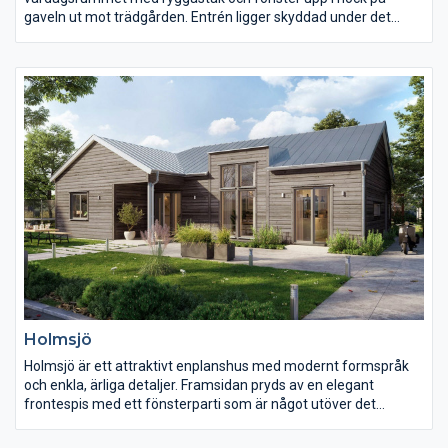
gaveln ut mot trädgården. Entrén ligger skyddad under det
utdragna taket som med sin utsvängda takfot ger karaktär åt
huset och även en känsla av exklusivitet. Köket har kontakt med
vardagsrummet via matplatsen. Det är ett ljust kök med gott
om förvaring. Huset har många sällskapsytor i förbindelse med
varandra som bjuder in till umgänge.
Holmsjö
Holmsjö är ett attraktivt enplanshus med modernt formspråk
och enkla, ärliga detaljer. Framsidan pryds av en elegant
frontespis med ett fönsterparti som är något utöver det
vanliga. På baksidan, mot trädgården, finns en härlig uteplats
under tak.