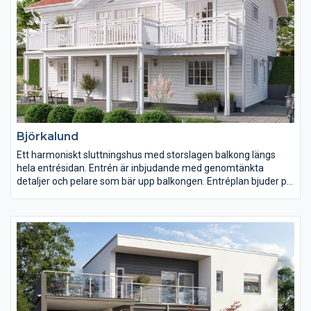
Björkalund
Ett harmoniskt sluttningshus med storslagen balkong längs
hela entrésidan. Entrén är inbjudande med genomtänkta
detaljer och pelare som bär upp balkongen. Entréplan bjuder på
tre stora sovrum, ett härligt allrum och en praktisk
klädkammare. Groventrén, som du når via sidan av huset, går
till tvättstugan. På husets andra plan möts man av en öppen
planlösning med stort kök och köksö, och rymlig matplats med
mycket ljus från två väderstreck. Här finns även fina detaljer,
som ryggåstak som ger härlig volym.