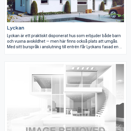
Lyckan
Lyckan är ett praktiskt disponerat hus som erbjuder både barn
och vuxna avskildhet — men här finns också plats att umgås.
Med sitt burspråk i anslutning till entrén får Lyckans fasad en fin
balans som passar med de flesta färgsättningar. Lyckan finns i
flera olika versioner och har under åren blivit ett av våra mest
omtyckta hus. 130 prisvärda kvadratmeter fördelat på 4
sovrum, allrum, kök och vardagsrum visar att Lyckan visst går
att köpa för pengar.