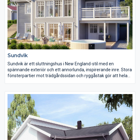
Sundvik
Sundvik är ett sluttningshus i New England-stil med en
spännande exteriör och ett annorlunda, inspirerande inre. Stora
fönsterpartier mot trädgårdssidan och ryggåstak gör att hela
huset känns ljust och luftigt. Den härliga balkongen runt hörnet
ger en bra kontakt mellan in- och utsida men också mellan
entrésida och trädgård.