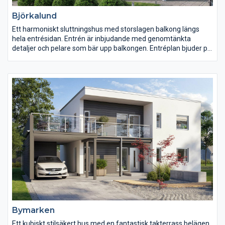
Björkalund
Ett harmoniskt sluttningshus med storslagen balkong längs
hela entrésidan. Entrén är inbjudande med genomtänkta
detaljer och pelare som bär upp balkongen. Entréplan bjuder på
tre stora sovrum, ett härligt allrum och en praktisk
klädkammare. Groventrén, som du når via sidan av huset, går
till tvättstugan. På husets andra plan möts man av en öppen
planlösning med stort kök och köksö, och rymlig matplats med
mycket ljus från två väderstreck. Här finns även fina detaljer,
som ryggåstak som ger härlig volym.
Bymarken
Ett kubiskt stilsäkert hus med en fantastisk takterrass belägen