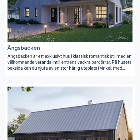
Ängsbacken
Ängsbacken är ett exklusivt hus i klassisk romantisk stil med en
välkomnande veranda intill entréns vackra pardörrar. På husets
baksida kan du njuta av en stor härlig uteplats i vinkel, med
direkt access från såväl kök som vardagsrum. En öppen
planlösning gör att du så fort du kliver innanför dörrarna får en
överblick av vad som händer i flera av husets rum. Köket är
hemmets hjärta som med generösa ytor och stort ljusinsläpp
bjuder in till umgänge. Övervåningen bjuder på ett gemensamt
allrum med stora takfönster, tre sovrum samt ett ljust och väl
tilltaget badrum.