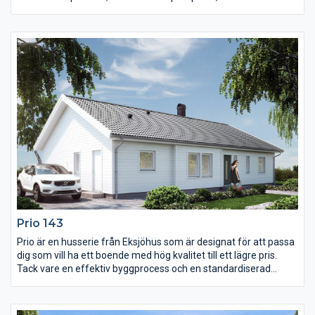
bearbetade fönsteromfattningarna och spegeldörrarna. Även
det salsliknande vardagsrummet och det stora trivsamma
köket anknyter till äldre byggnadstraditioner. Huset har 2,6
meter i takhöjd på entréplanet. Här finns allt du kan förvänta dig
av ett genuint landskapshus.
Prio 143
Prio är en husserie från Eksjöhus som är designat för att passa
dig som vill ha ett boende med hög kvalitet till ett lägre pris.
Tack vare en effektiv byggprocess och en standardiserad
husmodell kan vi leverera huset snabbt. Prio har dock samma
höga standard när det gäller material och konstruktion som
vårt övriga sortiment.