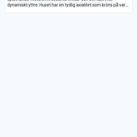
dynamiskt yttre. Huset har en tydlig axialitet som kröns på var
sida av ett uppglasat fönsterparti som ger ett ståtligt intryck
både in- och utvändigt.