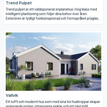
Trend Pulpet
Trend pulpet är ett väldisponerat enplanshus i hög klass med
intelligent planlösning som följer dina behov över åren.
Exteriören är tydligt funkisinspirerad och formspråket präglas
av attityd och en modern stil.
Invändigt är Trend välkomnande med generösa fönster från
golv till tak som sprider ljus i stora delar av huset.
Vardagsrummet är centralt placerat i huset. Här finns gott om
plats för trevliga stunder med familj och vänner. Sovrummen
ligger naturligt avskilda och både barn och föräldrar har tillgång
till egna badrum.
Vallvik
Ett tufft och modernt hus som med sina tre huskroppar skapar
spännande möten, intressanta vinklar och ett näst intill