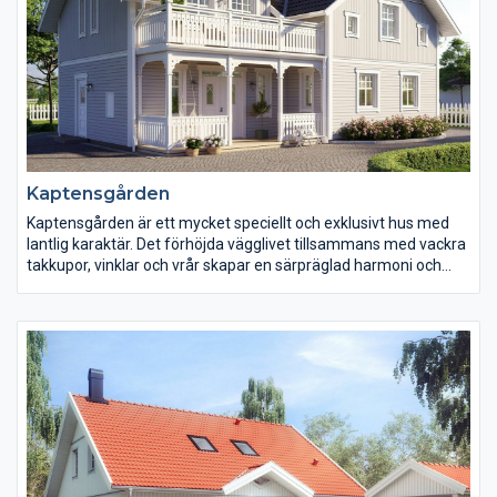
Kaptensgården
Kaptensgården är ett mycket speciellt och exklusivt hus med
lantlig karaktär. Det förhöjda vägglivet tillsammans med vackra
takkupor, vinklar och vrår skapar en särpräglad harmoni och
följsamhet. Husets interiör går även den i samma linje, med
stor omsorg om klassiska snitt, rymlighet och ljus med hela 2,6
meters takhöjd.