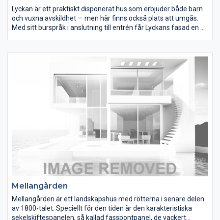
Lyckan är ett praktiskt disponerat hus som erbjuder både barn
och vuxna avskildhet — men här finns också plats att umgås.
Med sitt burspråk i anslutning till entrén får Lyckans fasad en fin
balans som passar med de flesta färgsättningar. Lyckan finns i
flera olika versioner och har under åren blivit ett av våra mest
omtyckta hus. 130 prisvärda kvadratmeter fördelat på 4
sovrum, allrum, kök och vardagsrum visar att Lyckan visst går
att köpa för pengar.
Mellangården
Mellangården är ett landskapshus med rötterna i senare delen
av 1800-talet. Speciellt för den tiden är den karakteristiska
sekelskiftespanelen, så kallad fasspontpanel, de vackert