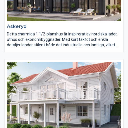
Askeryd
Detta charmiga 1 1/2-planshus är inspirerat av nordiska lador,
uthus och ekonomibyggnader. Med kort takfot och enkla
detaljer landar stilen i både det industriella och lantliga, vilket
gör att huset passar både ute på landet som i villakvarteret.
Direkt när man kliver in genom entrén möts man av rymd och
öppenhet. Kök, matplats och vardagsrum skapar ett luftigt och
härligt samspel, och tack vare ryggåstaket skapas en rymd som
är svår att slå. På bottenplan hittar man ett stort sovrum med
bra garderobsförvaring och närhet till badrum.