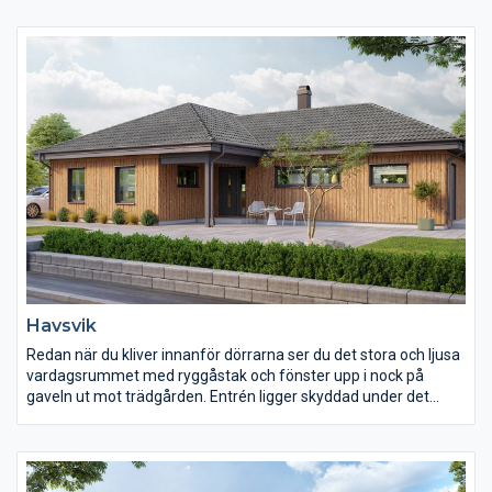
intryck. Invändigt väntar en genomtänkt planlösning med
mycket generösa ytor.
Havsvik
Redan när du kliver innanför dörrarna ser du det stora och ljusa
vardagsrummet med ryggåstak och fönster upp i nock på
gaveln ut mot trädgården. Entrén ligger skyddad under det
utdragna taket som med sin utsvängda takfot ger karaktär åt
huset och även en känsla av exklusivitet. Köket har kontakt med
vardagsrummet via matplatsen. Det är ett ljust kök med gott
om förvaring. Huset har många sällskapsytor i förbindelse med