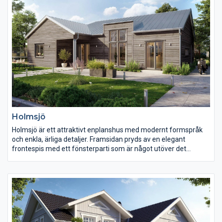
varandra som bjuder in till umgänge.
Holmsjö
Holmsjö är ett attraktivt enplanshus med modernt formspråk
och enkla, ärliga detaljer. Framsidan pryds av en elegant
frontespis med ett fönsterparti som är något utöver det
vanliga. På baksidan, mot trädgården, finns en härlig uteplats
under tak.