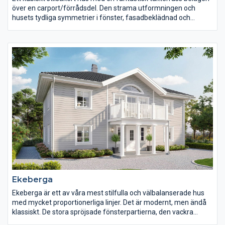
över en carport/förrådsdel. Den strama utformningen och
husets tydliga symmetrier i fönster, fasadbeklädnad och
detaljer skapar ett hus i fullständig balans. Den liggande
träpanelen blir ett dynamiskt inslag i fasaden och skapar ett
vackert och naturligt blickfång i de stora vita ytorna.
Ekeberga
Ekeberga är ett av våra mest stilfulla och välbalanserade hus
med mycket proportionerliga linjer. Det är modernt, men ändå
klassiskt. De stora spröjsade fönsterpartierna, den vackra
entrén och verandan skapar ett välkomnande och spännande