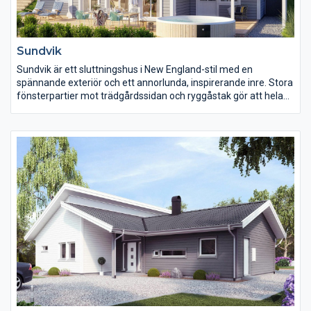
Sundvik
Sundvik är ett sluttningshus i New England-stil med en
spännande exteriör och ett annorlunda, inspirerande inre. Stora
fönsterpartier mot trädgårdssidan och ryggåstak gör att hela
huset känns ljust och luftigt. Den härliga balkongen runt hörnet
ger en bra kontakt mellan in- och utsida men också mellan
entrésida och trädgård.