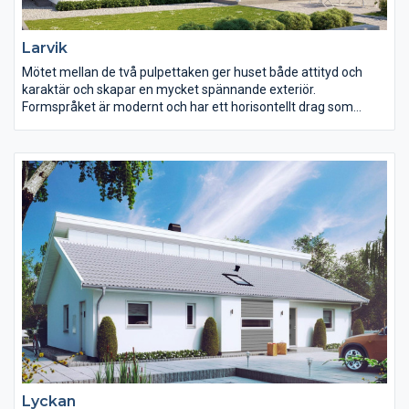
Larvik
Mötet mellan de två pulpettaken ger huset både attityd och
karaktär och skapar en mycket spännande exteriör.
Formspråket är modernt och har ett horisontellt drag som
förstärks av den liggande panelen med dess smala
fodersättning. Trädgårdsfasaden med sin spännande vinkel
bryter stilfullt av med höga fönsterpartier och bidrar till en
intressant och lekfull helhet.
Lyckan