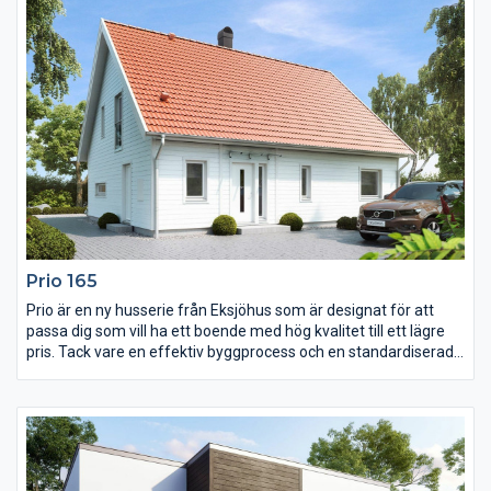
Prio 165
Prio är en ny husserie från Eksjöhus som är designat för att
passa dig som vill ha ett boende med hög kvalitet till ett lägre
pris. Tack vare en effektiv byggprocess och en standardiserad
husmodell kan vi leverera huset snabbt. Prio har dock samma
höga standard när det gäller material och konstruktion som
vårt övriga sortiment.