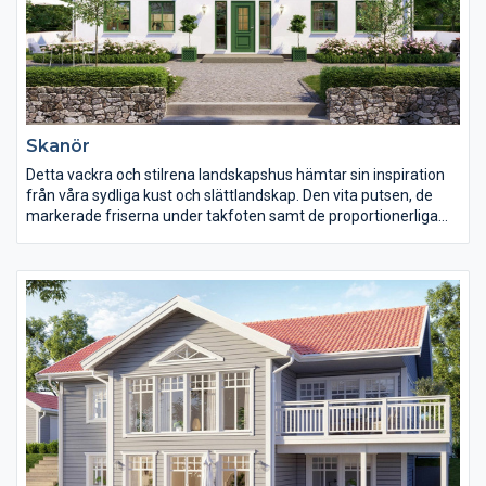
Skanör
Detta vackra och stilrena landskapshus hämtar sin inspiration
från våra sydliga kust och slättlandskap. Den vita putsen, de
markerade friserna under takfoten samt de proportionerliga
och stilfulla fönstren ger huset dess rena och harmoniska
karaktär. De vackra linjerna förstärks ytterligare av dekorfärgen
i detaljerna.