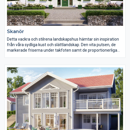
Skanör
Detta vackra och stilrena landskapshus hämtar sin inspiration
från våra sydliga kust och slättlandskap. Den vita putsen, de
markerade friserna under takfoten samt de proportionerliga
och stilfulla fönstren ger huset dess rena och harmoniska
karaktär. De vackra linjerna förstärks ytterligare av dekorfärgen
i detaljerna.