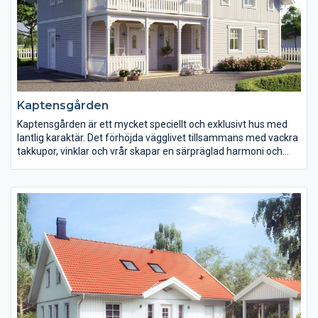
Kaptensgården
Kaptensgården är ett mycket speciellt och exklusivt hus med
lantlig karaktär. Det förhöjda vägglivet tillsammans med vackra
takkupor, vinklar och vrår skapar en särpräglad harmoni och
följsamhet. Husets interiör går även den i samma linje, med
stor omsorg om klassiska snitt, rymlighet och ljus med hela 2,6
meters takhöjd.