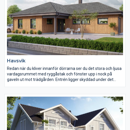
Havsvik
Redan när du kliver innanför dörrarna ser du det stora och ljusa
vardagsrummet med ryggåstak och fönster upp i nock på
gaveln ut mot trädgården. Entrén ligger skyddad under det
utdragna taket som med sin utsvängda takfot ger karaktär åt
huset och även en känsla av exklusivitet. Köket har kontakt med
vardagsrummet via matplatsen. Det är ett ljust kök med gott
om förvaring. Huset har många sällskapsytor i förbindelse med
varandra som bjuder in till umgänge.