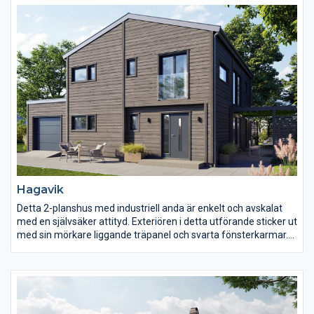
mycket generösa ytor.
Hagavik
Detta 2-planshus med industriell anda är enkelt och avskalat
med en självsäker attityd. Exteriören i detta utförande sticker ut
med sin mörkare liggande träpanel och svarta fönsterkarmar.
Garaget är direkt kopplat till huset, vilket gör det idealiskt för
dagens stadsbild, då tomterna ofta är smalare.