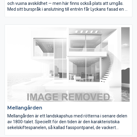
och vuxna avskildhet — men här finns också plats att umgås.
Med sitt burspråk i anslutning till entrén får Lyckans fasad en fin
balans som passar med de flesta färgsättningar. Lyckan finns i
flera olika versioner och har under åren blivit ett av våra mest
omtyckta hus. 130 prisvärda kvadratmeter fördelat på 4
sovrum, allrum, kök och vardagsrum visar att Lyckan visst går
att köpa för pengar.
Mellangården
Mellangården är ett landskapshus med rötterna i senare delen
av 1800-talet. Speciellt för den tiden är den karakteristiska
sekelskiftespanelen, så kallad fasspontpanel, de vackert
bearbetade fönsteromfattningarna och spegeldörrarna. Även