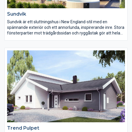
Sundvik
Sundvik är ett sluttningshus i New England-stil med en
spännande exteriör och ett annorlunda, inspirerande inre. Stora
fönsterpartier mot trädgårdssidan och ryggåstak gör att hela
huset känns ljust och luftigt. Den härliga balkongen runt hörnet
ger en bra kontakt mellan in- och utsida men också mellan
entrésida och trädgård.
Trend Pulpet