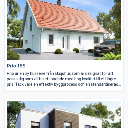
Prio 165
Prio är en ny husserie från Eksjöhus som är designat för att
passa dig som vill ha ett boende med hög kvalitet till ett lägre
pris. Tack vare en effektiv byggprocess och en standardiserad
husmodell kan vi leverera huset snabbt. Prio har dock samma
höga standard när det gäller material och konstruktion som
vårt övriga sortiment.