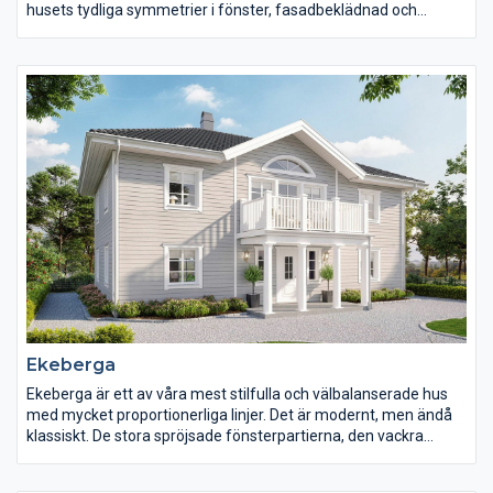
husets tydliga symmetrier i fönster, fasadbeklädnad och
detaljer skapar ett hus i fullständig balans. Den liggande
träpanelen blir ett dynamiskt inslag i fasaden och skapar ett
vackert och naturligt blickfång i de stora vita ytorna.
Ekeberga
Ekeberga är ett av våra mest stilfulla och välbalanserade hus
med mycket proportionerliga linjer. Det är modernt, men ändå
klassiskt. De stora spröjsade fönsterpartierna, den vackra
entrén och verandan skapar ett välkomnande och spännande
intryck. Invändigt väntar en genomtänkt planlösning med