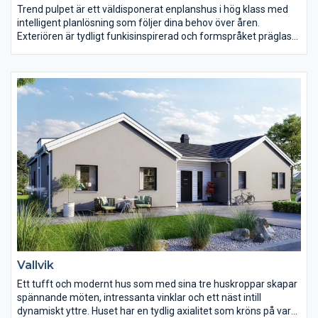
Trend pulpet är ett väldisponerat enplanshus i hög klass med
intelligent planlösning som följer dina behov över åren.
Exteriören är tydligt funkisinspirerad och formspråket präglas
av attityd och en modern stil.
Invändigt är Trend välkomnande med generösa fönster från
golv till tak som sprider ljus i stora delar av huset.
Vardagsrummet är centralt placerat i huset. Här finns gott om
plats för trevliga stunder med familj och vänner. Sovrummen
ligger naturligt avskilda och både barn och föräldrar har tillgång
till egna badrum.
Vallvik
Ett tufft och modernt hus som med sina tre huskroppar skapar
spännande möten, intressanta vinklar och ett näst intill
dynamiskt yttre. Huset har en tydlig axialitet som kröns på var