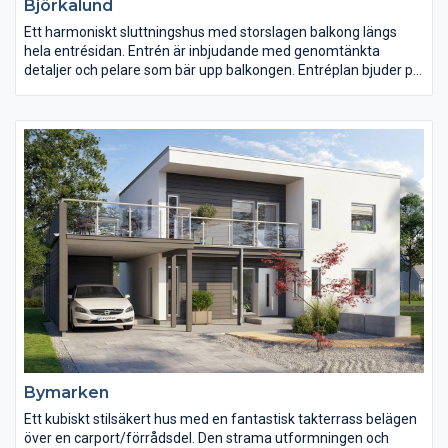
Björkalund
Ett harmoniskt sluttningshus med storslagen balkong längs
hela entrésidan. Entrén är inbjudande med genomtänkta
detaljer och pelare som bär upp balkongen. Entréplan bjuder på
tre stora sovrum, ett härligt allrum och en praktisk
klädkammare. Groventrén, som du når via sidan av huset, går
till tvättstugan. På husets andra plan möts man av en öppen
planlösning med stort kök och köksö, och rymlig matplats med
mycket ljus från två väderstreck. Här finns även fina detaljer,
som ryggåstak som ger härlig volym.
Bymarken
Ett kubiskt stilsäkert hus med en fantastisk takterrass belägen
över en carport/förrådsdel. Den strama utformningen och