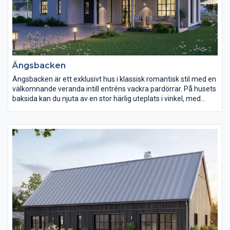
Ängsbacken
Ängsbacken är ett exklusivt hus i klassisk romantisk stil med en
välkomnande veranda intill entréns vackra pardörrar. På husets
baksida kan du njuta av en stor härlig uteplats i vinkel, med
direkt access från såväl kök som vardagsrum. En öppen
planlösning gör att du så fort du kliver innanför dörrarna får en
överblick av vad som händer i flera av husets rum. Köket är
hemmets hjärta som med generösa ytor och stort ljusinsläpp
bjuder in till umgänge. Övervåningen bjuder på ett gemensamt
allrum med stora takfönster, tre sovrum samt ett ljust och väl
tilltaget badrum.