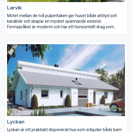
Larvik
Mötet mellan de två pulpettaken ger huset både attityd och
karaktär och skapar en mycket spännande exteriör.
Formspråket är modernt och har ett horisontellt drag som
förstärks av den liggande panelen med dess smala
fodersättning. Trädgårdsfasaden med sin spännande vinkel
bryter stilfullt av med höga fönsterpartier och bidrar till en
intressant och lekfull helhet.
Lyckan
Lyckan är ett praktiskt disponerat hus som erbjuder både barn