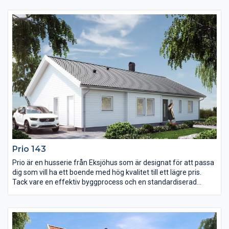
det salsliknande vardagsrummet och det stora trivsamma
köket anknyter till äldre byggnadstraditioner. Huset har 2,6
meter i takhöjd på entréplanet. Här finns allt du kan förvänta dig
av ett genuint landskapshus.
Prio 143
Prio är en husserie från Eksjöhus som är designat för att passa
dig som vill ha ett boende med hög kvalitet till ett lägre pris.
Tack vare en effektiv byggprocess och en standardiserad
husmodell kan vi leverera huset snabbt. Prio har dock samma
höga standard när det gäller material och konstruktion som
vårt övriga sortiment.