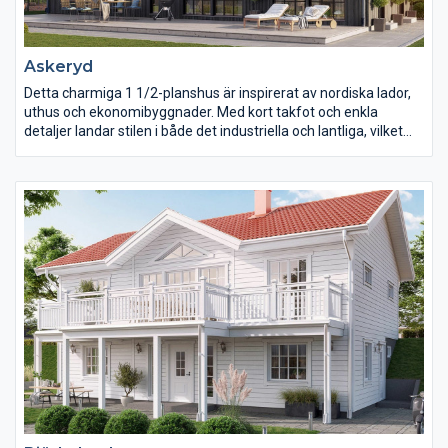
Askeryd
Detta charmiga 1 1/2-planshus är inspirerat av nordiska lador,
uthus och ekonomibyggnader. Med kort takfot och enkla
detaljer landar stilen i både det industriella och lantliga, vilket
gör att huset passar både ute på landet som i villakvarteret.
Direkt när man kliver in genom entrén möts man av rymd och
öppenhet. Kök, matplats och vardagsrum skapar ett luftigt och
härligt samspel, och tack vare ryggåstaket skapas en rymd som
är svår att slå. På bottenplan hittar man ett stort sovrum med
bra garderobsförvaring och närhet till badrum.