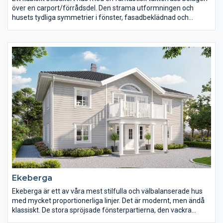
över en carport/förrådsdel. Den strama utformningen och
husets tydliga symmetrier i fönster, fasadbeklädnad och
detaljer skapar ett hus i fullständig balans. Den liggande
träpanelen blir ett dynamiskt inslag i fasaden och skapar ett
vackert och naturligt blickfång i de stora vita ytorna.
Ekeberga
Ekeberga är ett av våra mest stilfulla och välbalanserade hus
med mycket proportionerliga linjer. Det är modernt, men ändå
klassiskt. De stora spröjsade fönsterpartierna, den vackra
entrén och verandan skapar ett välkomnande och spännande