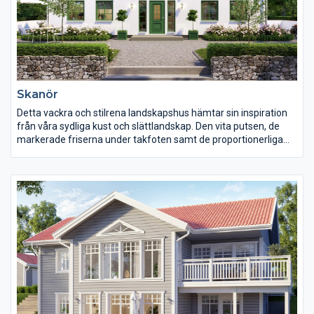
Skanör
Detta vackra och stilrena landskapshus hämtar sin inspiration
från våra sydliga kust och slättlandskap. Den vita putsen, de
markerade friserna under takfoten samt de proportionerliga
och stilfulla fönstren ger huset dess rena och harmoniska
karaktär. De vackra linjerna förstärks ytterligare av dekorfärgen
i detaljerna.