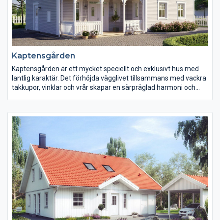
Kaptensgården
Kaptensgården är ett mycket speciellt och exklusivt hus med
lantlig karaktär. Det förhöjda vägglivet tillsammans med vackra
takkupor, vinklar och vrår skapar en särpräglad harmoni och
följsamhet. Husets interiör går även den i samma linje, med
stor omsorg om klassiska snitt, rymlighet och ljus med hela 2,6
meters takhöjd.