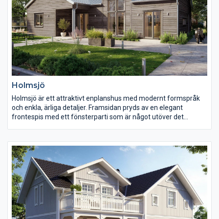
Holmsjö
Holmsjö är ett attraktivt enplanshus med modernt formspråk
och enkla, ärliga detaljer. Framsidan pryds av en elegant
frontespis med ett fönsterparti som är något utöver det
vanliga. På baksidan, mot trädgården, finns en härlig uteplats
under tak.