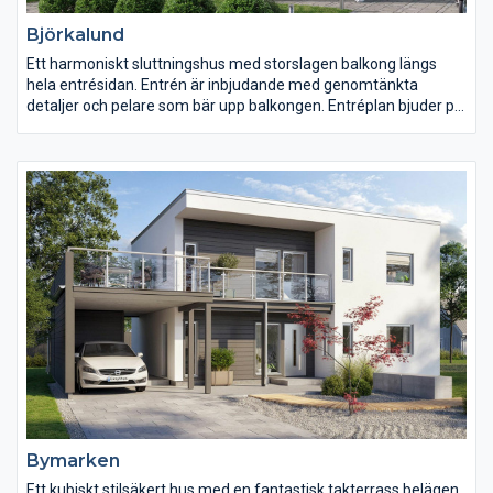
Björkalund
Ett harmoniskt sluttningshus med storslagen balkong längs
hela entrésidan. Entrén är inbjudande med genomtänkta
detaljer och pelare som bär upp balkongen. Entréplan bjuder på
tre stora sovrum, ett härligt allrum och en praktisk
klädkammare. Groventrén, som du når via sidan av huset, går
till tvättstugan. På husets andra plan möts man av en öppen
planlösning med stort kök och köksö, och rymlig matplats med
mycket ljus från två väderstreck. Här finns även fina detaljer,
som ryggåstak som ger härlig volym.
Bymarken
Ett kubiskt stilsäkert hus med en fantastisk takterrass belägen