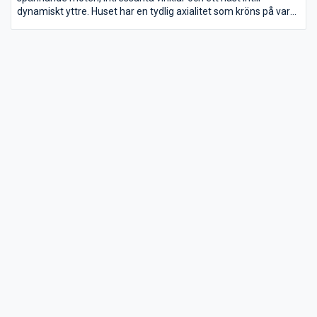
dynamiskt yttre. Huset har en tydlig axialitet som kröns på var
sida av ett uppglasat fönsterparti som ger ett ståtligt intryck
både in- och utvändigt.