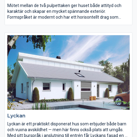
Mötet mellan de två pulpettaken ger huset både attityd och
karaktär och skapar en mycket spännande exteriör.
Formspråket är modernt och har ett horisontellt drag som
förstärks av den liggande panelen med dess smala
fodersättning. Trädgårdsfasaden med sin spännande vinkel
bryter stilfullt av med höga fönsterpartier och bidrar till en
intressant och lekfull helhet.
Lyckan
Lyckan är ett praktiskt disponerat hus som erbjuder både barn
och vuxna avskildhet — men här finns också plats att umgås.
Med sitt burspråk i anslutning till entrén får Lyckans fasad en fin