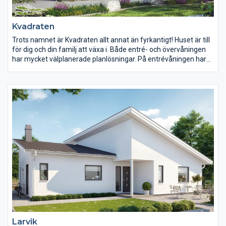
Kvadraten
Trots namnet är Kvadraten allt annat än fyrkantigt! Huset är till
för dig och din familj att växa i. Både entré- och övervåningen
har mycket välplanerade planlösningar. På entrévåningen har
köket en central plats med en modern köksö.
Larvik