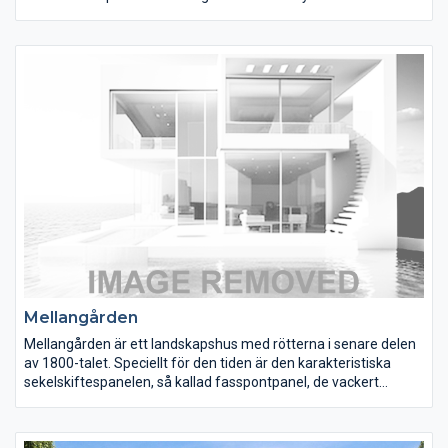
balans som passar med de flesta färgsättningar. Lyckan finns i
flera olika versioner och har under åren blivit ett av våra mest
omtyckta hus. 130 prisvärda kvadratmeter fördelat på 4
sovrum, allrum, kök och vardagsrum visar att Lyckan visst går
att köpa för pengar.
Mellangården
Mellangården är ett landskapshus med rötterna i senare delen
av 1800-talet. Speciellt för den tiden är den karakteristiska
sekelskiftespanelen, så kallad fasspontpanel, de vackert
bearbetade fönsteromfattningarna och spegeldörrarna. Även
det salsliknande vardagsrummet och det stora trivsamma
köket anknyter till äldre byggnadstraditioner. Huset har 2,6