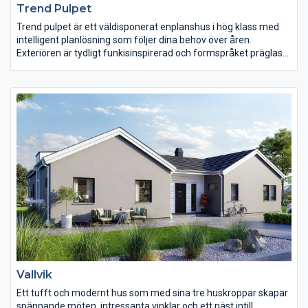
Trend Pulpet
Trend pulpet är ett väldisponerat enplanshus i hög klass med
intelligent planlösning som följer dina behov över åren.
Exteriören är tydligt funkisinspirerad och formspråket präglas
av attityd och en modern stil.
Invändigt är Trend välkomnande med generösa fönster från
golv till tak som sprider ljus i stora delar av huset.
Vardagsrummet är centralt placerat i huset. Här finns gott om
plats för trevliga stunder med familj och vänner. Sovrummen
ligger naturligt avskilda och både barn och föräldrar har tillgång
till egna badrum.
Vallvik
Ett tufft och modernt hus som med sina tre huskroppar skapar
spännande möten, intressanta vinklar och ett näst intill