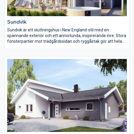
Sundvik
Sundvik är ett sluttningshus i New England-stil med en
spännande exteriör och ett annorlunda, inspirerande inre. Stora
fönsterpartier mot trädgårdssidan och ryggåstak gör att hela
huset känns ljust och luftigt. Den härliga balkongen runt hörnet
ger en bra kontakt mellan in- och utsida men också mellan
entrésida och trädgård.