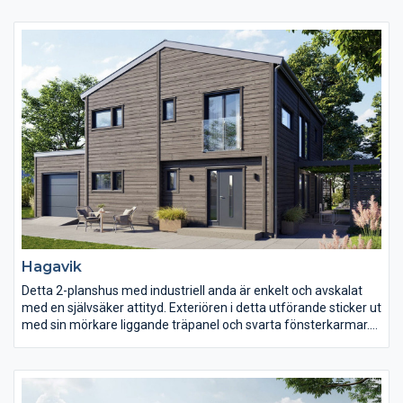
intryck. Invändigt väntar en genomtänkt planlösning med
mycket generösa ytor.
Hagavik
Detta 2-planshus med industriell anda är enkelt och avskalat
med en självsäker attityd. Exteriören i detta utförande sticker ut
med sin mörkare liggande träpanel och svarta fönsterkarmar.
Garaget är direkt kopplat till huset, vilket gör det idealiskt för
dagens stadsbild, då tomterna ofta är smalare.