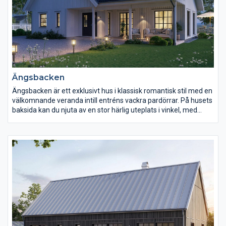
Ängsbacken
Ängsbacken är ett exklusivt hus i klassisk romantisk stil med en
välkomnande veranda intill entréns vackra pardörrar. På husets
baksida kan du njuta av en stor härlig uteplats i vinkel, med
direkt access från såväl kök som vardagsrum. En öppen
planlösning gör att du så fort du kliver innanför dörrarna får en
överblick av vad som händer i flera av husets rum. Köket är
hemmets hjärta som med generösa ytor och stort ljusinsläpp
bjuder in till umgänge. Övervåningen bjuder på ett gemensamt
allrum med stora takfönster, tre sovrum samt ett ljust och väl
tilltaget badrum.