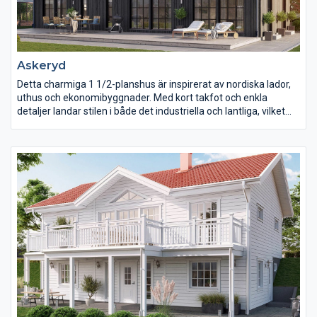
Askeryd
Detta charmiga 1 1/2-planshus är inspirerat av nordiska lador,
uthus och ekonomibyggnader. Med kort takfot och enkla
detaljer landar stilen i både det industriella och lantliga, vilket
gör att huset passar både ute på landet som i villakvarteret.
Direkt när man kliver in genom entrén möts man av rymd och
öppenhet. Kök, matplats och vardagsrum skapar ett luftigt och
härligt samspel, och tack vare ryggåstaket skapas en rymd som
är svår att slå. På bottenplan hittar man ett stort sovrum med
bra garderobsförvaring och närhet till badrum.