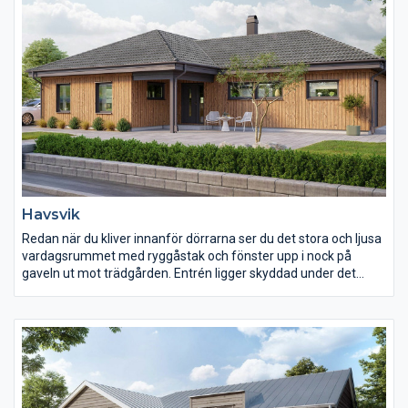
Havsvik
Redan när du kliver innanför dörrarna ser du det stora och ljusa
vardagsrummet med ryggåstak och fönster upp i nock på
gaveln ut mot trädgården. Entrén ligger skyddad under det
utdragna taket som med sin utsvängda takfot ger karaktär åt
huset och även en känsla av exklusivitet. Köket har kontakt med
vardagsrummet via matplatsen. Det är ett ljust kök med gott
om förvaring. Huset har många sällskapsytor i förbindelse med
varandra som bjuder in till umgänge.