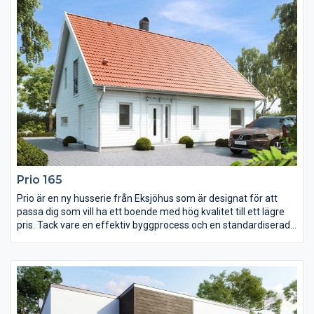
meter i takhöjd på entréplanet. Här finns allt du kan förvänta dig
av ett genuint landskapshus.
Prio 165
Prio är en ny husserie från Eksjöhus som är designat för att
passa dig som vill ha ett boende med hög kvalitet till ett lägre
pris. Tack vare en effektiv byggprocess och en standardiserad
husmodell kan vi leverera huset snabbt. Prio har dock samma
höga standard när det gäller material och konstruktion som
vårt övriga sortiment.