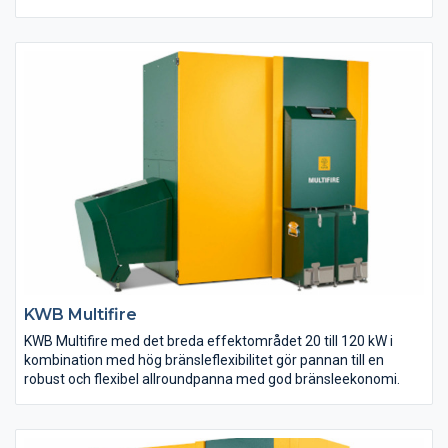
förbrukar. Den patenterade och väl beprövade undermatade
förbränningen garanterar en absolut jämn
förbränningsprocess vilket ger en hög förbränning med låga
utsläpp.
KWB Multifire
KWB Multifire med det breda effektområdet 20 till 120 kW i
kombination med hög bränsleflexibilitet gör pannan till en
robust och flexibel allroundpanna med god bränsleekonomi.