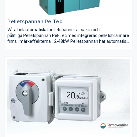
Pelletspannan PelTec
Våra helautomatiska pelletspannor är säkra och
pålitliga.Pelletspannan Pel-Tec med integrerad pelletsbrännare
finns i märkeffekterna 12-48kW. Pelletspannan har automatisk
tändning och självrengörande funktion som säkerställer driften
även vid användande av pellets av sämre kvalitet. Den
automatiska rengöringen av pannans konvektionsdel gör att
värmeförlusterna i skorstenen minimeras, vilket säkerställer
hög verkningsgrad och ett minimum av underhåll