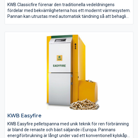
KWB Classicfire förenar den traditionella vedeldningens
fördelar med bekvämligheterna hos ett modernt värmesystem.
Pannan kan utrustas med automatisk tändning så att behaglig
värme väntar dig när du kommer hem och dessutom
säkerställer lambdasonden en hög förbränning med låga
utsläpp.
KWB Easyfire
KWB Easyfire pelletspanna med unik teknik för ren förbränning
är bland de renaste och bäst säljande i Europa. Pannans
energiförbrukning är långt under vad ett konventionell kylskåp