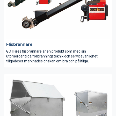
Flisbrännare
GOTFires flisbrännare är en produkt som med sin
utomordentilga förbränningsteknik och servicevänlighet
tillgodoser marknades önskan om bra och pålitliga
uppvärmningssystem. GOTFires flisbrännare har en tändande
och släckande funktion vilket för att de kan eldas året runt utan
de vanliga problem som är förknippade med andra typer av
fliseldningssystem. Eldningsförloppet är övervakat av ett
fotomotstånd (fotocell) för att säkerställa ett bra
tändningsförfarande och ett säkert driftläge. Eldningssystemet
med flisbrännare och flisförråd kan utrustas med flera av
varandra oberoende säkerhetslösningar. Säkerhetslösningarna
utgörs av termobrytare på skruvrör, termisk vattenventil med
trycksatt vattenbehållare, fallschakt mellan skruvtransportörer
samt tätslutande lock på flisförråd. Säkerhetslösningarna på