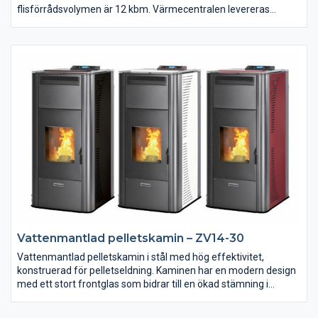
flisförrådsvolymen är 12 kbm. Värmecentralen levereras
fullständigt monterad, bara att ansluta el, vatten och
kulvertledning. Kontakta oss på GOTFire för mer information.
Vattenmantlad pelletskamin – ZV14-30
Vattenmantlad pelletskamin i stål med hög effektivitet,
konstruerad för pelletseldning. Kaminen har en modern design
med ett stort frontglas som bidrar till en ökad stämning i
rummet. Multifunktionell fjärrkontroll med stor LCD-skärm och
möjlighet till veckoprogrammering, vilket ger optimal