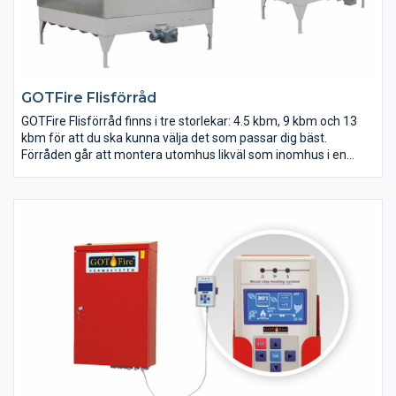
eldningssystemet har fått gott omdöme av försäkringsbolag.
GOTFire Flisförråd
GOTFire Flisförråd finns i tre storlekar: 4.5 kbm, 9 kbm och 13
kbm för att du ska kunna välja det som passar dig bäst.
Förråden går att montera utomhus likväl som inomhus i en
källare. De öppnas enkelt med en vevkonstruktion eller
hydraulik och fylls på med hjälp av en traktorlastare. Våra
förråd är utrustade med hydrauliska deltaskrapor och våra
egna slitstarka skruvtransportörer med lång livslängd som ger
en driftsäker funktion och omsättning av i princip hela volymen
flis.