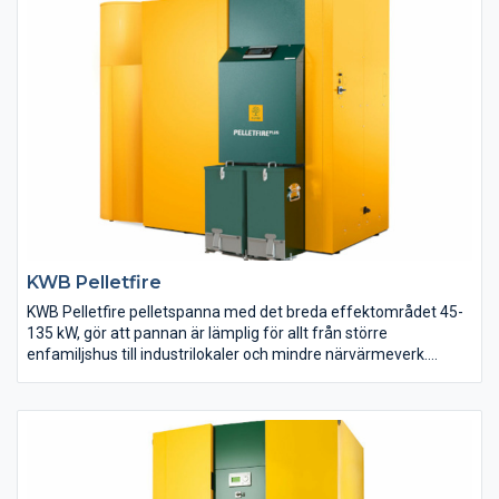
KWB Pelletfire
KWB Pelletfire pelletspanna med det breda effektområdet 45-
135 kW, gör att pannan är lämplig för allt från större
enfamiljshus till industrilokaler och mindre närvärmeverk.
Pannan har en otroligt hög verkningsgrad tack vare sina
högeffektiva turbolatorer.