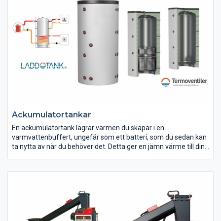
Ackumulatortankar
En ackumulatortank lagrar värmen du skapar i en
varmvattenbuffert, ungefär som ett batteri, som du sedan kan
ta nytta av när du behöver det. Detta ger en jämn värme till din
fastighet samt rikligt med varmvatten vid behov. Vi har många
olika storlekar på tankarna för att kunna anpassa oss efter ditt
behov, och det finns en tumregel som säger: 10-12 liter
ackumulatortank per uppvärmd kvadratmeter. Detta innebär
att ett hus på 150kvm bör ha en tankvolym på 1500-1800 liter.