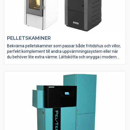
PELLETSKAMINER
Bekväma pelletskaminer som passar både fritidshus och villor,
perfekt komplement till andra uppvärmningssystem eller när
du behöver lite extra värme. Lättskötta och snygga i modern
design och utrustade med flera smarta funktioner, så som
automatisk tändning och temperaturreglering, mulitfunktionell
fjärrkontroll samt möjlighet till veckoprogrammering vilket ger
en optimal komfort.