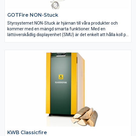
GOTFire NON-Stuck
Styrsystemet NON-Stuck är hjärnan till våra produkter och
kommer med en mängd smarta funktioner. Med en
lättöverskådlig displayenhet (SMU) är det enkelt att hålla koll på
din anläggning. Styrenheten tar hand om allt från elektronisk
start av brännaren till övervakningsfunktioner. Skulle det vara
något som blockerar flismatningen aktiveras en NON-Stuck
funktion som backar skruven och gör att stoppet släpper.
KWB Classicfire