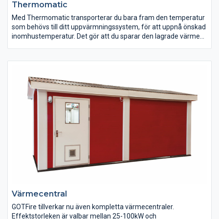
Thermomatic
Med Thermomatic transporterar du bara fram den temperatur
som behövs till ditt uppvärmningssystem, för att uppnå önskad
inomhustemperatur. Det gör att du sparar den lagrade värmen i
din värmekälla så länge som möjligt och du minskar antalet
uppvärmningsfaser, vilket medför en längre livslängd på ditt
värmesystem. Med en automatiskt reglerad
inomhustemperatur använder du den lagrade energin i ditt
värmesystem längre. Detta skapar omtimala förutsättningar
för miljövänlig uppvärmning av ditt hus.
Värmecentral
GOTFire tillverkar nu även kompletta värmecentraler.
Effektstorleken är valbar mellan 25-100kW och