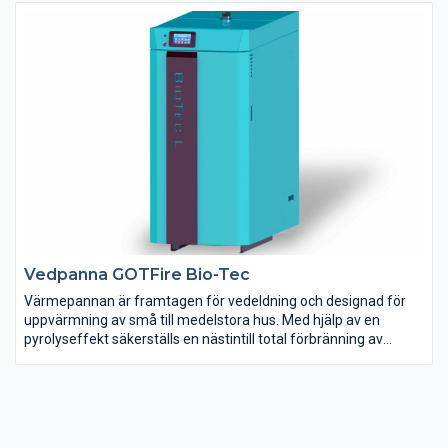
boendekomfort. Kaminerna finns i gråsvart och i vitt enligt
bilden.
Vedpanna GOTFire Bio-Tec
Värmepannan är framtagen för vedeldning och designad för
uppvärmning av små till medelstora hus. Med hjälp av en
pyrolyseffekt säkerställs en nästintill total förbränning av
veden. Pannan klarar av vedträ upp till 550mm långa och vid en
full påfyllning har du värme i minst 4 timmar vid nominell
effekt. Vid anslutning till ett värmesystem måste pannan
anslutas via en ackumulatortank. För att säkerställa en korrekt
förbränning och hög verkningsgrad är det viktigt att veden inte