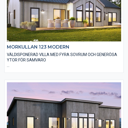
MORKULLAN 123 MODERN
VÄLDISPONERAD VILLA MED FYRA SOVRUM OCH GENERÖSA
YTOR FÖR SAMVARO
Den moderna varianten av Morkullan 123 är i utgångsstandard
utförd med en stående, slätspontad träpanel och ett sadeltak
utan större takutsprång som belagts med plåt. Den moderna
känslan stärks genom att huset är utfört utan dörr- och
fönsterfoder och knutbrädor. Du kan fritt välja alternativa
materialval för att ge huset din personliga touch.