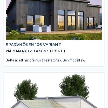
för att få ännu mer känsla av rymd i rummet. Huset har tre väl
tilltagna sovrum, ett badrum och en separat toalett.
SPARVHÖKEN 106 VARIANT
VÄLPLANERAD VILLA SOM STICKER UT
Detta är ett mindre hus till sin storlek. Den modell av
Sparvhöken 106 som vi kallar Variant passar dig som drömmer
om ett hus med en mer utmanande design som sticker ut.
Materialvalen in- och utvändigt andas den moderna känslan.
Den smarta planlösningen gör att huset rymmer allt man kan
önska sig. Vardagsrummet har en öppen anslutning till kök och
matplats med tre stora glasdörrar som leder ut till altanen. Välj
att öppna upp innertaket till nock i vardagsrummet (ryggåstak)
för att få ännu mer känsla av rymd i rummet. Huset har tre väl
tilltagna sovrum, ett badrum och en separat toalett.