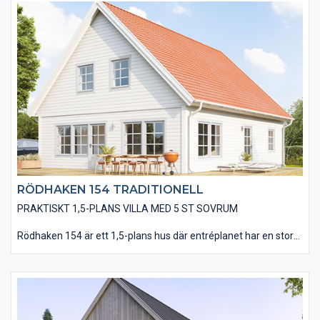
RÖDHAKEN 154 TRADITIONELL
PRAKTISKT 1,5-PLANS VILLA MED 5 ST SOVRUM
Rödhaken 154 är ett 1,5-plans hus där entréplanet har en stor
och öppen planlösning för kök, matplats och vardagsrum med
två utgångar till altanen. Här finns också ett stort sovrum som
även kan fungera som gäst- eller arbetsrum. På övervåningen
finns 4 st sovrum, ett badrum och ett allrum där man kan se på
tv eller ha spelkvällar. Det går även att utföra allrummet med
takfönster eller takkupa.