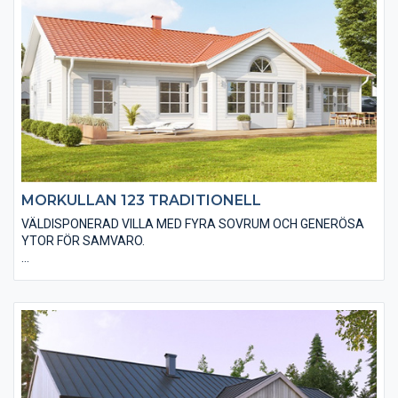
MORKULLAN 123 TRADITIONELL
VÄLDISPONERAD VILLA MED FYRA SOVRUM OCH GENERÖSA
YTOR FÖR SAMVARO.
Den traditionella varianten av Morkullan 123 är utförd med en
liggande träpanel, ett sadeltak med takpannor och spröjsade
fönster. Huset är även utfört med traditionella foder runt
fönster och dörrar samt knutbrädor vid hushörnen. Du kan
anpassa material och utföranden efter din husdröm till
exempel genom träpaneltyper, takbeläggningar och
fönstertyper mm.