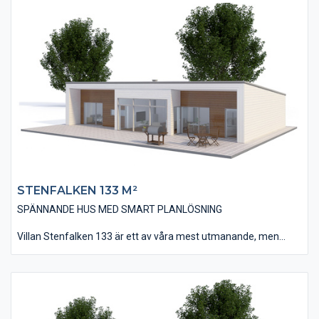
finns bland annat fyra stycken sovrum, två stycken stora
badrum och i övrigt en öppen planlösning med kök, matplats
och vardagsrum.
På övervåningen finns ett allrum som passar perfekt som till
exempel ett tv-rum utan att störa de som befinner sig på
bottenplanet.
STENFALKEN 133 M²
SPÄNNANDE HUS MED SMART PLANLÖSNING
Villan Stenfalken 133 är ett av våra mest utmanande, men
samtidigt spännande hus. Huset har fått sin annorlunda design
tack vare sitt pulpettak som binds ihop med fasaden via en
kraftig ramkonstruktion. Invändigt är huset på 133 m² och
innehåller tre stycken sovrum – som kan bli 4 om man gör om
allrummet till ett extra sovrum.