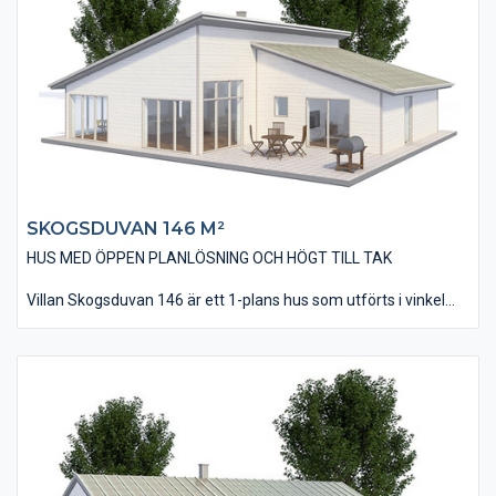
Huset är utfört med en behaglig öppenhet och rymd som
förstärks av att innertaket delvis lutar som yttertaket. Den
öppna planlösningen med kök/matplats och vardagsrum tillför
en känsla av närhet och gemenskap vart man än befinner sig.
SKOGSDUVAN 146 M²
HUS MED ÖPPEN PLANLÖSNING OCH HÖGT TILL TAK
Villan Skogsduvan 146 är ett 1-plans hus som utförts i vinkel
med två pulpettak som går ihop mot varandra. Denna
utformning ger huset en modern och tidsriktig design som
passar in i områden med nybebyggelse. Huset har en modern
öppen planlösning där kök/matplats och vardagsrummet ligger
tillsammans. Huset har dessutom ett avskilt allrum som
tillexempel kan användas som TV-rum.
Vardagsrummet har ett ryggåstak som skapar en härlig rymd
och volym. Husets vinkel kan till fördel utnyttjas för en altan