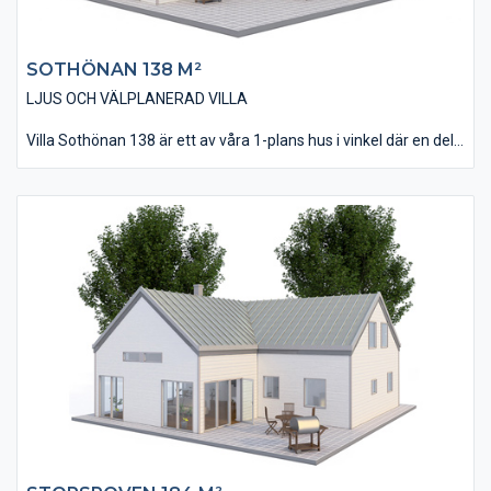
SOTHÖNAN 138 M²
LJUS OCH VÄLPLANERAD VILLA
Villa Sothönan 138 är ett av våra 1-plans hus i vinkel där en del
av huset utförts med pulpettak. Fasaden är i detta alternativ
beklädd med vår liggande och slätspontade träpanel och taket
belagt med takpannor. Invändigt innehåller huset 4 st Sovrum, 2
st Badrum och i övrigt en öppen planlösning med stora
fönsterpartier som ger huset en extra rymlig känsla.
Observera det, idag nästa obligatoriska, Allrummet som ofta
används för Tv/spel & musik. Utanför Vardagsrummet kan
man med fördel anlägga en skyddande uteplats.