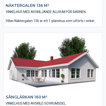
NÄKTERGALEN 136 M²
VINKELHUS MED AVSKILJANDE ALLRUM FÖR BARNEN
Villan Näktergalen 136 är ett 1-planshus som utförts i vinkel
som ger möjligheten till en skyddande uteplats i bästa läge.
Huset är på 136 kvm i boyta och innehåller tre sovrum, där
barnens ligger i anslutning till husets allrum. Vardagsrum, kök
och matplats har utförts med ett ryggåstak vilket bidrar till en
härlig rymdkänsla.
SÅNGLÄRKAN 160 M²​
VINKELHUS MED AVSKILD SOVRUMSDEL