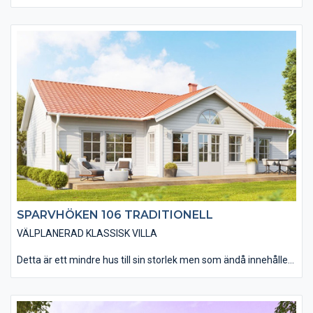
I det alternativ vi kallar Variant är villan utförd med ett
låglutande pulpettak, vilket ger möjlighet till ett högre tak i
vardagsrummet med högt uppsatta fönster. Huset blir extra
snyggt med falusvart träpanel, svarta fönster och dörrar.
Naturligtvis finns en mängd olika kulör- och materialalternativ
så att din villa passar in miljön på byggplatsen.
SPARVHÖKEN 106 TRADITIONELL
VÄLPLANERAD KLASSISK VILLA
Detta är ett mindre hus till sin storlek men som ändå innehåller
allt man kan behöver i en bostad. Den traditionella varianten av
Sparvhöken 106 passar dig som drömmer om en klassisk
svensk villa. Modellen passar in i princip överallt. Materialvalen
in- och utvändigt andas den klassiska känslan. Den smarta