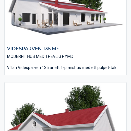
VIDESPARVEN 135 M²​
MODERNT HUS MED TREVLIG RYMD
Villan Videsparven 135 är ett 1-planshus med ett pulpet-tak
vilket ger en trevlig rymd åt Vardagsrummet. Utformningen
med pulpet-tak, stora fönsterpartier och liggande träpanel ger
villan ett modernt formspråk och taket kan med fördel utföras
med ett falsat plåttak.
Huset är på 135 kvm i boyta och innehåller tre stycken rymliga
sovrum. Huset har en öppen planlösning men där kökets stora
köksö ger en bra avgränsning mot vardagsrummet, och att
taket utföres plant vid köket bidrar även det till avgränsningen.
Vardagsrummet är på hela 52 kvm och de stora
fönsterpartierna bidrar till att göra detta till husets hjärta.