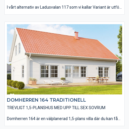
I vårt alternativ av Ladusvalan 117 som vi kallar Variant är utfört
med ett delat pulpettak, en liggande enkelfasad träpanel och
utan utvändiga dörr- och fönsterfoder samt knutbrädor. Det
finns möjlighet att välja till ett invändigt ryggåstak i
vardagsrummet vilket ger en härlig rymd. Redan som standard
ingår de stora härliga fönsterpartierna som går ända ner till
golvet. Du har en mängd valmöjligheter när det kommer till
material och utföranden. Välj bland olika träpaneltyper,
takbeläggningar, fönstertyper mm för att skapa just din
husdröm.
DOMHERREN 164 TRADITIONELL
TREVLIGT 1,5-PLANSHUS MED UPP TILL SEX SOVRUM
Domherren 164 är en välplanerad 1,5-plans villa där du kan få
plats med så mycket som sex sovrum om du vill. På entréplanet