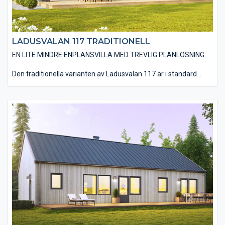
LADUSVALAN 117 TRADITIONELL
EN LITE MINDRE ENPLANSVILLA MED TREVLIG PLANLÖSNING.
Den traditionella varianten av Ladusvalan 117 är i standard
utförd med en liggande träpanel, ett sadeltak med takpannor
och spröjsade fönster. Huset är även utfört med traditionella
foder runt fönster och dörrar samt knutbrädor vid hushörnen.
Det finns även möjlighet till ett invändigt ryggåstak i
vardagsrum, kök, matplats och entré vilket ger huset en härlig
rymd. Du har en mängd valmöjligheter när det kommer till
material och utföranden. Välj bland olika träpaneltyper,
takbeläggningar, fönstertyper mm för att skapa just din
husdröm.