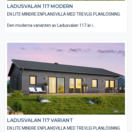
LADUSVALAN 117 MODERN
EN LITE MINDRE ENPLANSVILLA MED TREVLIG PLANLÖSNING.
Den moderna varianten av Ladusvalan 117 är i
utgångsstandard utförd med en stående, slätspontad träpanel
och ett sadeltak utan större takutsprång som belagts med plåt.
Huset utförs utan utvändiga dörr- och fönsterfoder samt
knutbrädor vilket förstärker designen av ett modernt hus. Det
finns möjlighet att välja ett invändigt ryggåstak i vardagsrum,
kök, matplats och entré vilket ger huset en härlig rymd. Du har
en mängd valmöjligheter när det kommer till material och
utföranden. Välj bland olika träpaneltyper, takbeläggningar,
fönstertyper mm för att skapa just din husdröm.
LADUSVALAN 117 VARIANT
EN LITE MINDRE ENPLANSVILLA MED TREVLIG PLANLÖSNING.