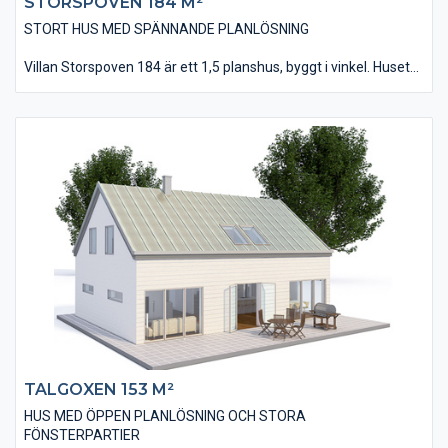
STORSPOVEN 184 M²​
STORT HUS MED SPÄNNANDE PLANLÖSNING
Villan Storspoven 184 är ett 1,5 planshus, byggt i vinkel. Huset
har en typisk decodesign med sin liggande, slätspontade panel
och sitt tak utfört med falsad plåttäckning.
Huset är på 184 kvm i bostadsyta och innehåller bland annat
fem stycken sovrum, två stycken badrum och en välutrustad
tvättstuga. Invändigt hittas många spännande lösningar med
bland annat det snedvinklade köket och vardagsrummets
utfört med ett ryggåstak. Från övervåningen fås dessutom en
direktkontakt med vardagsrummet via ett glasat räcke.
TALGOXEN 153 M²
HUS MED ÖPPEN PLANLÖSNING OCH STORA
FÖNSTERPARTIER