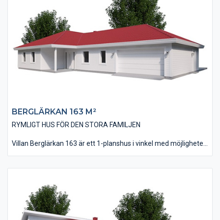
Vardagsrummet, kök och matplats är på nästan 60 kvm och
finns placerat i husets ena del i en öppen och modern
utformning. Köket är dessutom utfört med ett klassiskt
skafferi.
BERGLÄRKAN 163 M²
RYMLIGT HUS FÖR DEN STORA FAMILJEN
Villan Berglärkan 163 är ett 1-planshus i vinkel med möjligheten
till ett integrerat garage. Huset har, tack vare sin utbyggda
vinkel, en bra plats för en skyddad uteplats i bästa läge. Huset
är på 163 kvm i boyta och innehåller fyra stycken sovrum där
två stycken ligger invid husets avskilda all- och TV-rum.
Vardagsrummet går med fördel att utföra med ett ryggåstak
vilket innebär ett fantastiskt ljus och rymd i denna del. Att man
möts av vardagsrummets stora fönsterpartier när man kliver in
i huset ger ett trevligt välkomnande.