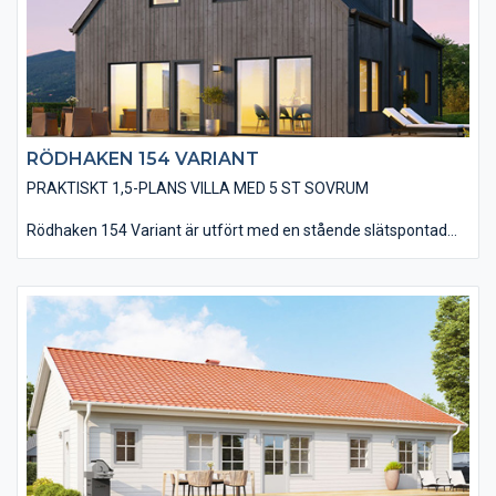
RÖDHAKEN 154 VARIANT
PRAKTISKT 1,5-PLANS VILLA MED 5 ST SOVRUM
Rödhaken 154 Variant är utfört med en stående slätspontad
träpanel, som med fördel kan målas med faluröd eller falusvart
slamfärg. Vidare har huset ett sadeltak, belagt med plåt och
utan direkta takutsprång, som tillsammans med utförandet
utan foder- och knutbrädor ger huset ett modernt utseende.
Observera även att fönsterpartierna i vardagsrummet och vid
matplatsen går ner till golv – redan som standard. Ni har en
mängd valmöjligheter när det kommer till material och
utföranden som t ex: träpaneltyper, takbeläggningar,
fönstertyper mm för att få till huset som just er husdröm ser ut.