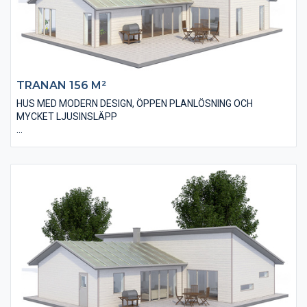
TRANAN 156 M²
HUS MED MODERN DESIGN, ÖPPEN PLANLÖSNING OCH
MYCKET LJUSINSLÄPP
Villan Tranan 156 är ett 1-plans hus med fyra stycken sovrum
och en bostadsyta på 156 m². Huset har ett modernt utseende
med en liggande, slätspontad träpanel och ett pulpettak som
bidrar till den populära designen. Invändigt har huset en öppen
planlösning med många stora och ljusinsläppande
fönsterpartier som skapar ett härligt samspel med altan och
trädgård. Huset innehåller också två stycken badrum. Ena
badrummet har såväl hörnbadkar som duschhörna. Huset har
även ett väldigt smart allrum som till exempel kan användas till
spel, tv och musik.