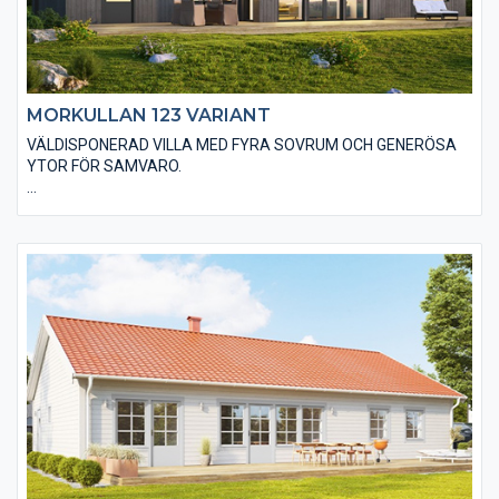
MORKULLAN 123 VARIANT
VÄLDISPONERAD VILLA MED FYRA SOVRUM OCH GENERÖSA
YTOR FÖR SAMVARO.
Välj Morkullan 123 med utförande Variant när du vill sticka ut.
Huset är utfört med ett låglutande pulpettak som ger ett
karakteristiskt utseende. Vi klär huset med stående
slätspontad träpanel som med fördel målas med faluröd eller
falusvart för att förstärka designen. Du har möjlighet till
alternativa utföranden för att göra huset anpassat till dina
egna drömmar och visioner.