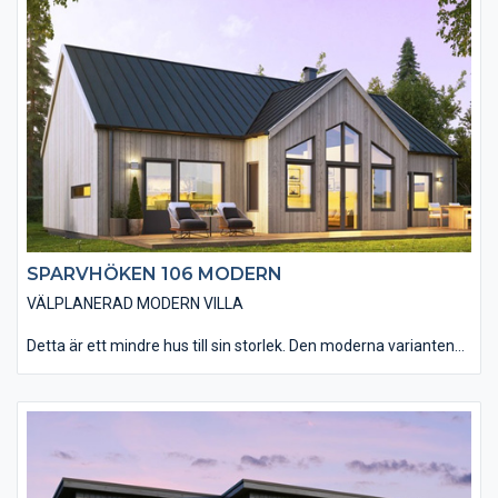
planlösningen gör att huset rymmer allt man kan önska sig.
Vardagsrummet har en öppen anslutning till kök och matplats
med tre stora glasdörrar som leder ut till altanen. Välj att öppna
upp innertaket till nock i vardagsrummet (ryggåstak) för att få
ännu mer känsla av rymd i rummet. Huset har tre väl tilltagna
sovrum, ett badrum och en separat toalett.
SPARVHÖKEN 106 MODERN
VÄLPLANERAD MODERN VILLA
Detta är ett mindre hus till sin storlek. Den moderna varianten
av Sparvhöken 106 passar dig som drömmer om ett
arkitektoniskt hus med ett avskalat och rent formspråk.
Materialvalen in- och utvändigt andas den moderna känslan.
Den smarta planlösningen gör att huset rymmer allt man kan
önska sig. Vardagsrummet har en öppen anslutning till kök och
matplats med tre stora glasdörrar som leder ut till altanen. Välj
att öppna upp innertaket till nock i vardagsrummet (ryggåstak)