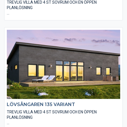
TREVLIG VILLA MED 4 ST SOVRUM OCH EN ÖPPEN
PLANLÖSNING
Den moderna varianten av Lövsångaren 135 är utförd med en
stående, slätspontad träpanel, gärna järnvitriol- eller sioo:x-
behandlad samt ett modernt plåttak utan markanta
takutsprång. I huset finns även valmöjligheten till ett
”ryggåstak” i vardagsrummet, vilket innebär en härlig rymd i
denna del. Det finns många trevliga alternativ på utvändiga
material och fönsterstorlekar.
LÖVSÅNGAREN 135 VARIANT
TREVLIG VILLA MED 4 ST SOVRUM OCH EN ÖPPEN
PLANLÖSNING