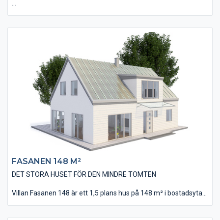
Villan Talgoxen 153 är ett 1,5 plans hus i modernt utförande
och utseende. Husets bostadsyta är på 153 m² och innehåller
bland annat fyra stycken stora sovrum, två stycken badrum och
en öppen modern planlösning.
Köket, som ligger i direkt anslutning med vardagsrummet, har
utförts med en stor köksö där tillagning av måltider och
umgänge kan ske samtidigt. Huset har stora fönsterpartier
som ger ett härligt ljusinsläpp och en direktkontakt med altan
och trädgård.
FASANEN 148 M²
DET STORA HUSET FÖR DEN MINDRE TOMTEN
Villan Fasanen 148 är ett 1,5 plans hus på 148 m² i bostadsyta
som passar på mindre tomter. Huset har utförts i en ny och
fräsch design med liggande slätspontade träpanelen. Invändigt