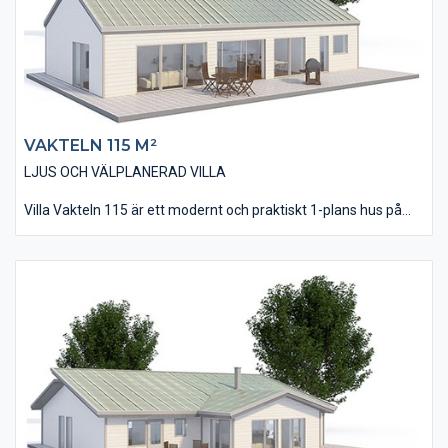
eller uteplats.
VAKTELN 115 M²
LJUS OCH VÄLPLANERAD VILLA
Villa Vakteln 115 är ett modernt och praktiskt 1-plans hus på
115 kvm bostadsyta. Utvändigt är fasaden utförd med vår
liggande, slätspontade träpanel och taket täckt av ett
bandtäckt plåtutförande som bidrar till villans moderna
utseende.
Invändigt innehåller huset alla de rum man skall hitta i ett nytt
hus inkl. 3 st väl tilltagna Sovrum. Se gärna till samspelet mellan
Vardagsrum och Kök/Matplats. Generellt har villan utförs med
stora fönsterpartier som släpper in ljus och bidrar till det
trevliga intryck man får invändigt.