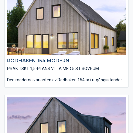
RÖDHAKEN 154 MODERN
PRAKTISKT 1,5-PLANS VILLA MED 5 ST SOVRUM
Den moderna varianten av Rödhaken 154 är i utgångsstandard
utförd med en stående, slätspontad träpanel och ett sadeltak
utan större takutsprång som belagts med plåt. Huset utförs
utan utvändiga dörr- och fönsterfoder samt knutbrädor, vilket
förstärker designen av ett modernt hus. Ni har en mängd
valmöjligheter när det kommer till material och utföranden som
t ex: träpaneltyper, takbeläggningar, fönstertyper mm för att få
till huset som just er husdröm ser ut.