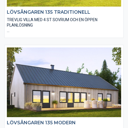
LÖVSÅNGAREN 135 TRADITIONELL
TREVLIG VILLA MED 4 ST SOVRUM OCH EN ÖPPEN
PLANLÖSNING
Den traditionella varianten av Lövsångaren 135 är utförd på ett
klassiskt sätt med spröjsade fönster, en liggande träpanel och
ett sadeltak med takpannor. I huset finns även valmöjligheten
till ett ”ryggåstak” i vardagsrummet, vilket innebär en härlig
rymd i denna del. Här finns det många andra alternativ på
utvändiga utföranden och material.
LÖVSÅNGAREN 135 MODERN