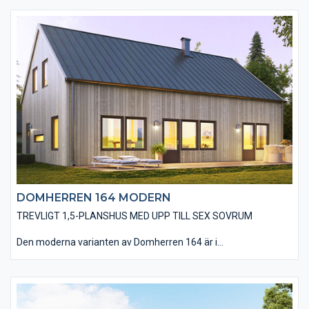
hittar du kök, matplats och vardagsrum i en öppen planlösning.
Undervåningen rymmer även badrum, tvättstuga och två
sovrum vilket gör att du har valmöjligheten att vänta med att
inreda övervåningen först när familjen växer. På övre plan finns
fyra sovrum, ett badrum och allrum stort nog att rymma tv- och
spelhäng för barnen. Välj till takfönster eller takkupa för en
ljusare och rymligare känsla på övervåningen.Den traditionella
varianten av Domherren 164 är utförd med en liggande
träpanel, ett sadeltak med takpannor och spröjsade fönster.
Huset är även utfört med traditionella foder runt fönster och
dörrar samt knutbrädor vid hushörnen. Du har en mängd
valmöjligheter när det kommer till material och utföranden som
t ex: träpaneltyper, takbeläggningar, fönstertyper mm för att
utföra just din husdröm.
DOMHERREN 164 MODERN
TREVLIGT 1,5-PLANSHUS MED UPP TILL SEX SOVRUM
Den moderna varianten av Domherren 164 är i
utgångsstandard utförd med en stående, slätspontad träpanel
och ett sadeltak utan större takutsprång som belagts med plåt.
Husets utförande utan dörr- och fönsterfoder samt knutbrädor
bidrar till ett modernt utseende. Du kan även välja att ge ditt
blivande hus din touch med en rad alternativa materialval.