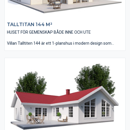
TALLTITAN 144 M²
HUSET FÖR GEMENSKAP BÅDE INNE OCH UTE
Villan Talltiten 144 är ett 1-planshus i modern design som
utförts i vinklar som skapar möjligheter till flera skyddande
uteplatser, morgon som kväll.
Invändigt har huset en lagom öppenhet i planlösningen med en
direkt närhet mellan kök/matplats och vardagsrum. I huset
finns tre stycken väl tilltagna sovrum och dessutom ett allrum
som kan användas som TV-rum. Vardagsrummet har ett
ryggåstak, vilket ger rummet en känsla av extrarymd och -
volym.