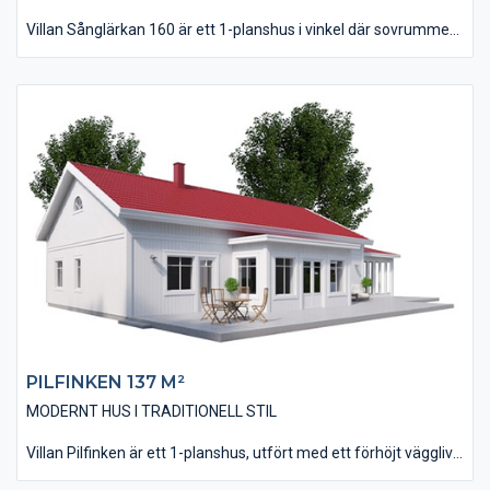
Villan Sånglärkan 160 är ett 1-planshus i vinkel där sovrummen
ligger avskilt från husets övriga delar. Vinkelutformningen ger
även huset möjligheten till en skyddad uteplats i bästa läge.
Huset är på 160 kvm i boyta och innehåller fyra stycken sovrum
som alla ligger intill allrummet. Vardagsrum, kök och matplats
ligger tillsammans i en modern öppenhet där man får en trevlig
rymdkänsla tack vare ryggåstaket i denna del. Lägg även märke
till de rymliga klädkammare som finns till förvaring.
PILFINKEN 137 M²
MODERNT HUS I TRADITIONELL STIL
Villan Pilfinken är ett 1-planshus, utfört med ett förhöjt väggliv
vilket ger huset en karaktär från förr i tiden. Det är tänkt att