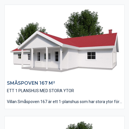
huset skall utföras med en utvändig listlockpanel, men det går
bra med andra fasadutformningar också. Huset är på 137 m² i
boyta och innehåller 3 st väl tilltagna Sovrum. Husets kök har
ett vinkelinrede plus en stor köksö där man kan bereda mat i
goda vänners lag. Vardagsrummet är på nästan 40 kvm och
vars stora fönsterpartier ger rummet ett inbjudande ljus.
SMÅSPOVEN 167 M²
ETT 1 PLANSHUS MED STORA YTOR
Villan Småspoven 167 är ett 1-planshus som har stora ytor för
gemenskap och samvaro. Vardagsrummet kan, tillsammans
med kök och matplats utföras med ryggåstak för att ge en
extra känsla av rymd och öppenhet. Huset är på 167 kvm i
boyta och innehåller 3 st sovrum plus ett allrum som också kan
göras om till ett sovrum om behov skulle uppstå.