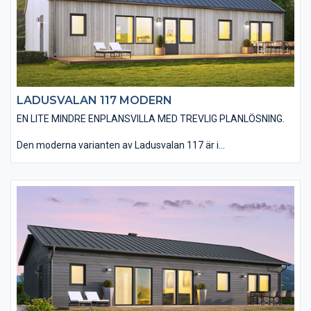
LADUSVALAN 117 MODERN
EN LITE MINDRE ENPLANSVILLA MED TREVLIG PLANLÖSNING.
Den moderna varianten av Ladusvalan 117 är i
utgångsstandard utförd med en stående, slätspontad träpanel
och ett sadeltak utan större takutsprång som belagts med plåt.
Huset utförs utan utvändiga dörr- och fönsterfoder samt
knutbrädor vilket förstärker designen av ett modernt hus. Det
finns möjlighet att välja ett invändigt ryggåstak i vardagsrum,
kök, matplats och entré vilket ger huset en härlig rymd. Du har
en mängd valmöjligheter när det kommer till material och
utföranden. Välj bland olika träpaneltyper, takbeläggningar,
fönstertyper mm för att skapa just din husdröm.