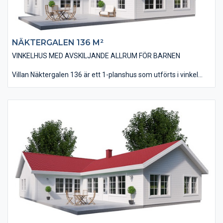
NÄKTERGALEN 136 M²
VINKELHUS MED AVSKILJANDE ALLRUM FÖR BARNEN
Villan Näktergalen 136 är ett 1-planshus som utförts i vinkel
som ger möjligheten till en skyddande uteplats i bästa läge.
Huset är på 136 kvm i boyta och innehåller tre sovrum, där
barnens ligger i anslutning till husets allrum. Vardagsrum, kök
och matplats har utförts med ett ryggåstak vilket bidrar till en
härlig rymdkänsla.