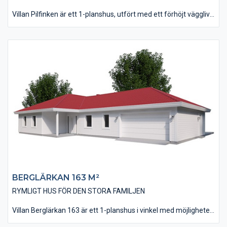
Villan Pilfinken är ett 1-planshus, utfört med ett förhöjt väggliv
vilket ger huset en karaktär från förr i tiden. Det är tänkt att
huset skall utföras med en utvändig listlockpanel, men det går
bra med andra fasadutformningar också. Huset är på 137 m² i
boyta och innehåller 3 st väl tilltagna Sovrum. Husets kök har
ett vinkelinrede plus en stor köksö där man kan bereda mat i
goda vänners lag. Vardagsrummet är på nästan 40 kvm och
vars stora fönsterpartier ger rummet ett inbjudande ljus.
BERGLÄRKAN 163 M²
RYMLIGT HUS FÖR DEN STORA FAMILJEN
Villan Berglärkan 163 är ett 1-planshus i vinkel med möjligheten
till ett integrerat garage. Huset har, tack vare sin utbyggda