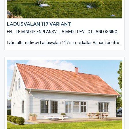
LADUSVALAN 117 VARIANT
EN LITE MINDRE ENPLANSVILLA MED TREVLIG PLANLÖSNING.
I vårt alternativ av Ladusvalan 117 som vi kallar Variant är utfört
med ett delat pulpettak, en liggande enkelfasad träpanel och
utan utvändiga dörr- och fönsterfoder samt knutbrädor. Det
finns möjlighet att välja till ett invändigt ryggåstak i
vardagsrummet vilket ger en härlig rymd. Redan som standard
ingår de stora härliga fönsterpartierna som går ända ner till
golvet. Du har en mängd valmöjligheter när det kommer till
material och utföranden. Välj bland olika träpaneltyper,
takbeläggningar, fönstertyper mm för att skapa just din
husdröm.