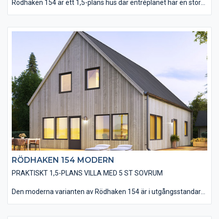
Rödhaken 154 är ett 1,5-plans hus där entréplanet har en stor
och öppen planlösning för kök, matplats och vardagsrum med
två utgångar till altanen. Här finns också ett stort sovrum som
även kan fungera som gäst- eller arbetsrum. På övervåningen
finns 4 st sovrum, ett badrum och ett allrum där man kan se på
tv eller ha spelkvällar. Det går även att utföra allrummet med
takfönster eller takkupa.
RÖDHAKEN 154 MODERN
PRAKTISKT 1,5-PLANS VILLA MED 5 ST SOVRUM
Den moderna varianten av Rödhaken 154 är i utgångsstandard
utförd med en stående, slätspontad träpanel och ett sadeltak
utan större takutsprång som belagts med plåt. Huset utförs