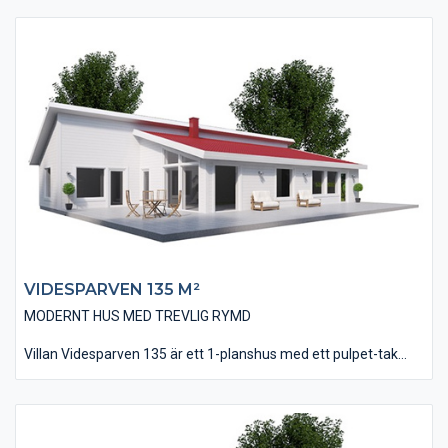
vinkel, en bra plats för en skyddad uteplats i bästa läge. Huset
är på 163 kvm i boyta och innehåller fyra stycken sovrum där
två stycken ligger invid husets avskilda all- och TV-rum.
Vardagsrummet går med fördel att utföra med ett ryggåstak
vilket innebär ett fantastiskt ljus och rymd i denna del. Att man
möts av vardagsrummets stora fönsterpartier när man kliver in
i huset ger ett trevligt välkomnande.
VIDESPARVEN 135 M²​
MODERNT HUS MED TREVLIG RYMD
Villan Videsparven 135 är ett 1-planshus med ett pulpet-tak
vilket ger en trevlig rymd åt Vardagsrummet. Utformningen
med pulpet-tak, stora fönsterpartier och liggande träpanel ger
villan ett modernt formspråk och taket kan med fördel utföras
med ett falsat plåttak.