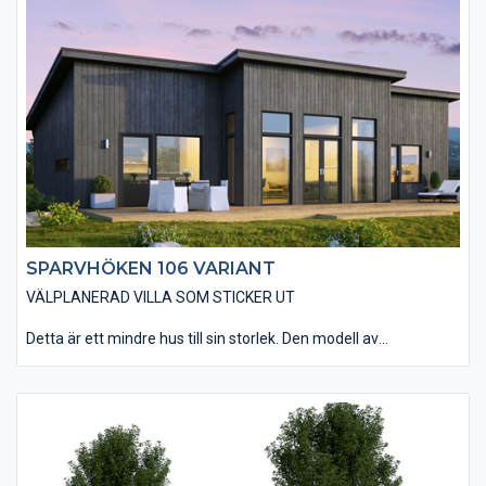
Den smarta planlösningen gör att huset rymmer allt man kan
önska sig. Vardagsrummet har en öppen anslutning till kök och
matplats med tre stora glasdörrar som leder ut till altanen. Välj
att öppna upp innertaket till nock i vardagsrummet (ryggåstak)
för att få ännu mer känsla av rymd i rummet. Huset har tre väl
tilltagna sovrum, ett badrum och en separat toalett.
SPARVHÖKEN 106 VARIANT
VÄLPLANERAD VILLA SOM STICKER UT
Detta är ett mindre hus till sin storlek. Den modell av
Sparvhöken 106 som vi kallar Variant passar dig som drömmer
om ett hus med en mer utmanande design som sticker ut.
Materialvalen in- och utvändigt andas den moderna känslan.
Den smarta planlösningen gör att huset rymmer allt man kan
önska sig. Vardagsrummet har en öppen anslutning till kök och
matplats med tre stora glasdörrar som leder ut till altanen. Välj
att öppna upp innertaket till nock i vardagsrummet (ryggåstak)