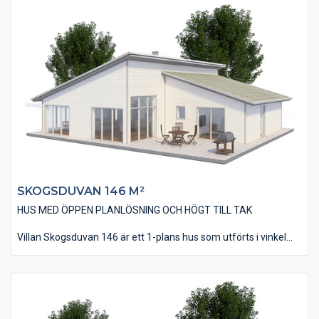
kraftig ramkonstruktion. Invändigt är huset på 133 m² och
innehåller tre stycken sovrum – som kan bli 4 om man gör om
allrummet till ett extra sovrum.
Huset är utfört med en behaglig öppenhet och rymd som
förstärks av att innertaket delvis lutar som yttertaket. Den
öppna planlösningen med kök/matplats och vardagsrum tillför
en känsla av närhet och gemenskap vart man än befinner sig.
SKOGSDUVAN 146 M²
HUS MED ÖPPEN PLANLÖSNING OCH HÖGT TILL TAK
Villan Skogsduvan 146 är ett 1-plans hus som utförts i vinkel
med två pulpettak som går ihop mot varandra. Denna
utformning ger huset en modern och tidsriktig design som
passar in i områden med nybebyggelse. Huset har en modern
öppen planlösning där kök/matplats och vardagsrummet ligger
tillsammans. Huset har dessutom ett avskilt allrum som
tillexempel kan användas som TV-rum.