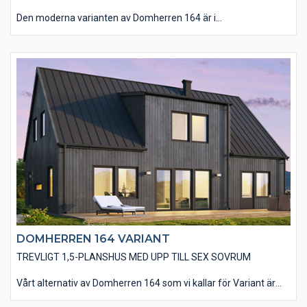
Den moderna varianten av Domherren 164 är i
utgångsstandard utförd med en stående, slätspontad träpanel
och ett sadeltak utan större takutsprång som belagts med plåt.
Husets utförande utan dörr- och fönsterfoder samt knutbrädor
bidrar till ett modernt utseende. Du kan även välja att ge ditt
blivande hus din touch med en rad alternativa materialval.
DOMHERREN 164 VARIANT
TREVLIGT 1,5-PLANSHUS MED UPP TILL SEX SOVRUM
Vårt alternativ av Domherren 164 som vi kallar för Variant är
utfört med ett brant sadeltak som ger huset en extra rymlig