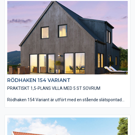
utan utvändiga dörr- och fönsterfoder samt knutbrädor, vilket
förstärker designen av ett modernt hus. Ni har en mängd
valmöjligheter när det kommer till material och utföranden som
t ex: träpaneltyper, takbeläggningar, fönstertyper mm för att få
till huset som just er husdröm ser ut.
RÖDHAKEN 154 VARIANT
PRAKTISKT 1,5-PLANS VILLA MED 5 ST SOVRUM
Rödhaken 154 Variant är utfört med en stående slätspontad
träpanel, som med fördel kan målas med faluröd eller falusvart
slamfärg. Vidare har huset ett sadeltak, belagt med plåt och
utan direkta takutsprång, som tillsammans med utförandet
utan foder- och knutbrädor ger huset ett modernt utseende.
Observera även att fönsterpartierna i vardagsrummet och vid
matplatsen går ner till golv – redan som standard. Ni har en