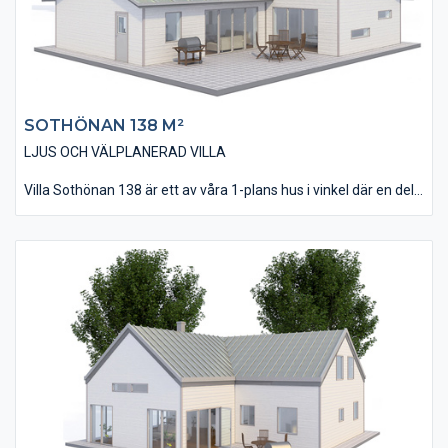
SOTHÖNAN 138 M²
LJUS OCH VÄLPLANERAD VILLA
Villa Sothönan 138 är ett av våra 1-plans hus i vinkel där en del
av huset utförts med pulpettak. Fasaden är i detta alternativ
beklädd med vår liggande och slätspontade träpanel och taket
belagt med takpannor. Invändigt innehåller huset 4 st Sovrum, 2
st Badrum och i övrigt en öppen planlösning med stora
fönsterpartier som ger huset en extra rymlig känsla.
Observera det, idag nästa obligatoriska, Allrummet som ofta
används för Tv/spel & musik. Utanför Vardagsrummet kan
man med fördel anlägga en skyddande uteplats.