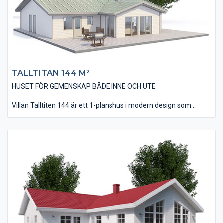
trevliga intryck man får invändigt.
TALLTITAN 144 M²
HUSET FÖR GEMENSKAP BÅDE INNE OCH UTE
Villan Talltiten 144 är ett 1-planshus i modern design som
utförts i vinklar som skapar möjligheter till flera skyddande
uteplatser, morgon som kväll.
Invändigt har huset en lagom öppenhet i planlösningen med en
direkt närhet mellan kök/matplats och vardagsrum. I huset
finns tre stycken väl tilltagna sovrum och dessutom ett allrum
som kan användas som TV-rum. Vardagsrummet har ett
ryggåstak, vilket ger rummet en känsla av extrarymd och -
volym.