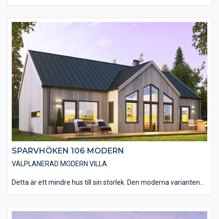
allt man kan behöver i en bostad. Den traditionella varianten av
Sparvhöken 106 passar dig som drömmer om en klassisk
svensk villa. Modellen passar in i princip överallt. Materialvalen
in- och utvändigt andas den klassiska känslan. Den smarta
planlösningen gör att huset rymmer allt man kan önska sig.
Vardagsrummet har en öppen anslutning till kök och matplats
med tre stora glasdörrar som leder ut till altanen. Välj att öppna
upp innertaket till nock i vardagsrummet (ryggåstak) för att få
ännu mer känsla av rymd i rummet. Huset har tre väl tilltagna
sovrum, ett badrum och en separat toalett.
SPARVHÖKEN 106 MODERN
VÄLPLANERAD MODERN VILLA
Detta är ett mindre hus till sin storlek. Den moderna varianten
av Sparvhöken 106 passar dig som drömmer om ett
arkitektoniskt hus med ett avskalat och rent formspråk.
Materialvalen in- och utvändigt andas den moderna känslan.