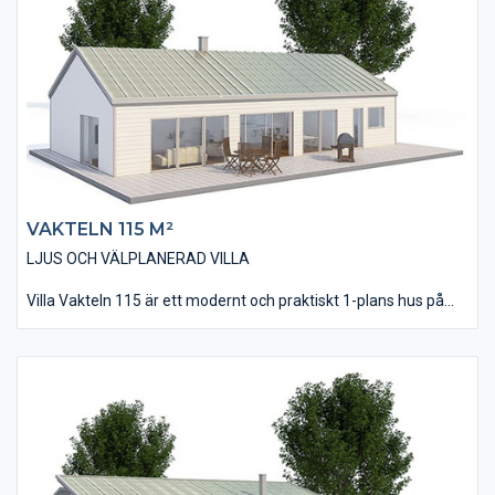
Vardagsrummet har ett ryggåstak som skapar en härlig rymd
och volym. Husets vinkel kan till fördel utnyttjas för en altan
eller uteplats.
VAKTELN 115 M²
LJUS OCH VÄLPLANERAD VILLA
Villa Vakteln 115 är ett modernt och praktiskt 1-plans hus på
115 kvm bostadsyta. Utvändigt är fasaden utförd med vår
liggande, slätspontade träpanel och taket täckt av ett
bandtäckt plåtutförande som bidrar till villans moderna
utseende.
Invändigt innehåller huset alla de rum man skall hitta i ett nytt
hus inkl. 3 st väl tilltagna Sovrum. Se gärna till samspelet mellan
Vardagsrum och Kök/Matplats. Generellt har villan utförs med
stora fönsterpartier som släpper in ljus och bidrar till det