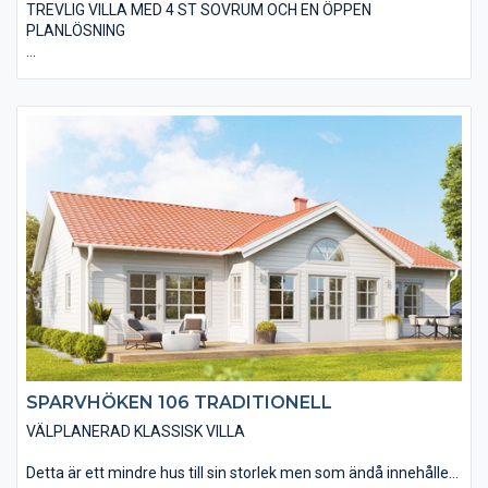
TREVLIG VILLA MED 4 ST SOVRUM OCH EN ÖPPEN
PLANLÖSNING
I det alternativ vi kallar Variant är villan utförd med ett
låglutande pulpettak, vilket ger möjlighet till ett högre tak i
vardagsrummet med högt uppsatta fönster. Huset blir extra
snyggt med falusvart träpanel, svarta fönster och dörrar.
Naturligtvis finns en mängd olika kulör- och materialalternativ
så att din villa passar in miljön på byggplatsen.
SPARVHÖKEN 106 TRADITIONELL
VÄLPLANERAD KLASSISK VILLA
Detta är ett mindre hus till sin storlek men som ändå innehåller