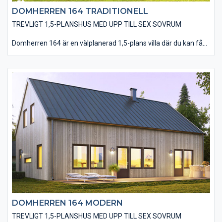
DOMHERREN 164 TRADITIONELL
TREVLIGT 1,5-PLANSHUS MED UPP TILL SEX SOVRUM
Domherren 164 är en välplanerad 1,5-plans villa där du kan få
plats med så mycket som sex sovrum om du vill. På entréplanet
hittar du kök, matplats och vardagsrum i en öppen planlösning.
Undervåningen rymmer även badrum, tvättstuga och två
sovrum vilket gör att du har valmöjligheten att vänta med att
inreda övervåningen först när familjen växer. På övre plan finns
fyra sovrum, ett badrum och allrum stort nog att rymma tv- och
spelhäng för barnen. Välj till takfönster eller takkupa för en
ljusare och rymligare känsla på övervåningen.Den traditionella
varianten av Domherren 164 är utförd med en liggande
träpanel, ett sadeltak med takpannor och spröjsade fönster.
Huset är även utfört med traditionella foder runt fönster och
dörrar samt knutbrädor vid hushörnen. Du har en mängd
valmöjligheter när det kommer till material och utföranden som
t ex: träpaneltyper, takbeläggningar, fönstertyper mm för att
utföra just din husdröm.
DOMHERREN 164 MODERN
TREVLIGT 1,5-PLANSHUS MED UPP TILL SEX SOVRUM