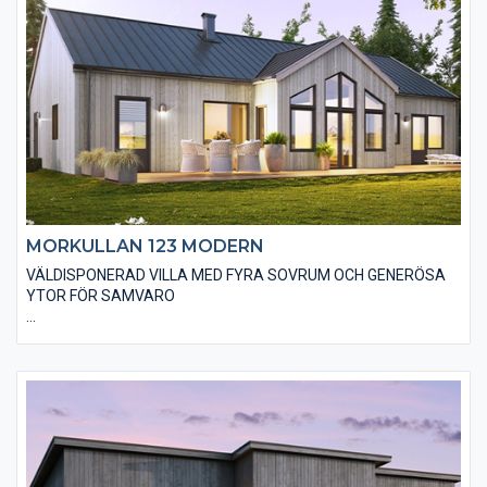
exempel genom träpaneltyper, takbeläggningar och
fönstertyper mm.
MORKULLAN 123 MODERN
VÄLDISPONERAD VILLA MED FYRA SOVRUM OCH GENERÖSA
YTOR FÖR SAMVARO
Den moderna varianten av Morkullan 123 är i utgångsstandard
utförd med en stående, slätspontad träpanel och ett sadeltak
utan större takutsprång som belagts med plåt. Den moderna
känslan stärks genom att huset är utfört utan dörr- och
fönsterfoder och knutbrädor. Du kan fritt välja alternativa
materialval för att ge huset din personliga touch.