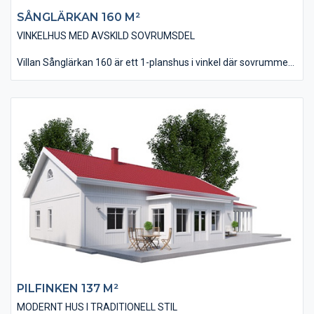
SÅNGLÄRKAN 160 M²​
VINKELHUS MED AVSKILD SOVRUMSDEL
Villan Sånglärkan 160 är ett 1-planshus i vinkel där sovrummen
ligger avskilt från husets övriga delar. Vinkelutformningen ger
även huset möjligheten till en skyddad uteplats i bästa läge.
Huset är på 160 kvm i boyta och innehåller fyra stycken sovrum
som alla ligger intill allrummet. Vardagsrum, kök och matplats
ligger tillsammans i en modern öppenhet där man får en trevlig
rymdkänsla tack vare ryggåstaket i denna del. Lägg även märke
till de rymliga klädkammare som finns till förvaring.
PILFINKEN 137 M²
MODERNT HUS I TRADITIONELL STIL