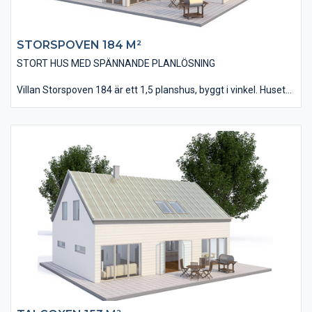
STORSPOVEN 184 M²​
STORT HUS MED SPÄNNANDE PLANLÖSNING
Villan Storspoven 184 är ett 1,5 planshus, byggt i vinkel. Huset
har en typisk decodesign med sin liggande, slätspontade panel
och sitt tak utfört med falsad plåttäckning.
Huset är på 184 kvm i bostadsyta och innehåller bland annat
fem stycken sovrum, två stycken badrum och en välutrustad
tvättstuga. Invändigt hittas många spännande lösningar med
bland annat det snedvinklade köket och vardagsrummets
utfört med ett ryggåstak. Från övervåningen fås dessutom en
direktkontakt med vardagsrummet via ett glasat räcke.