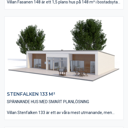
Villan Fasanen 148 är ett 1,5 plans hus på 148 m² i bostadsyta
som passar på mindre tomter. Huset har utförts i en ny och
fräsch design med liggande slätspontade träpanelen. Invändigt
finns bland annat fyra stycken sovrum, två stycken stora
badrum och i övrigt en öppen planlösning med kök, matplats
och vardagsrum.
På övervåningen finns ett allrum som passar perfekt som till
exempel ett tv-rum utan att störa de som befinner sig på
bottenplanet.
STENFALKEN 133 M²
SPÄNNANDE HUS MED SMART PLANLÖSNING
Villan Stenfalken 133 är ett av våra mest utmanande, men
samtidigt spännande hus. Huset har fått sin annorlunda design
tack vare sitt pulpettak som binds ihop med fasaden via en