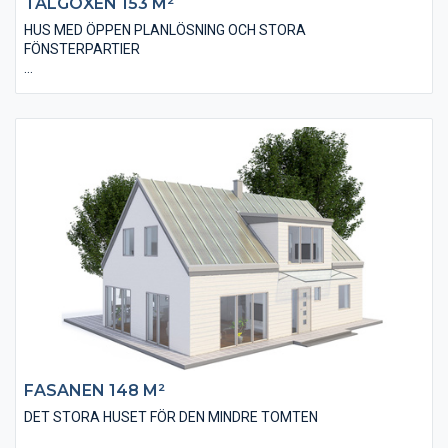
TALGOXEN 153 M²
HUS MED ÖPPEN PLANLÖSNING OCH STORA
FÖNSTERPARTIER
Villan Talgoxen 153 är ett 1,5 plans hus i modernt utförande
och utseende. Husets bostadsyta är på 153 m² och innehåller
bland annat fyra stycken stora sovrum, två stycken badrum och
en öppen modern planlösning.
Köket, som ligger i direkt anslutning med vardagsrummet, har
utförts med en stor köksö där tillagning av måltider och
umgänge kan ske samtidigt. Huset har stora fönsterpartier
som ger ett härligt ljusinsläpp och en direktkontakt med altan
och trädgård.
FASANEN 148 M²
DET STORA HUSET FÖR DEN MINDRE TOMTEN