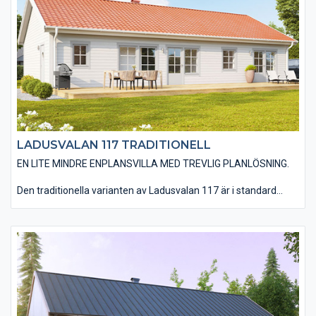
mängd valmöjligheter när det kommer till material och
utföranden som t ex: träpaneltyper, takbeläggningar,
fönstertyper mm för att få till huset som just er husdröm ser ut.
LADUSVALAN 117 TRADITIONELL
EN LITE MINDRE ENPLANSVILLA MED TREVLIG PLANLÖSNING.
Den traditionella varianten av Ladusvalan 117 är i standard
utförd med en liggande träpanel, ett sadeltak med takpannor
och spröjsade fönster. Huset är även utfört med traditionella
foder runt fönster och dörrar samt knutbrädor vid hushörnen.
Det finns även möjlighet till ett invändigt ryggåstak i
vardagsrum, kök, matplats och entré vilket ger huset en härlig
rymd. Du har en mängd valmöjligheter när det kommer till
material och utföranden. Välj bland olika träpaneltyper,
takbeläggningar, fönstertyper mm för att skapa just din
husdröm.