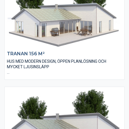
för att få ännu mer känsla av rymd i rummet. Huset har tre väl
tilltagna sovrum, ett badrum och en separat toalett.
TRANAN 156 M²
HUS MED MODERN DESIGN, ÖPPEN PLANLÖSNING OCH
MYCKET LJUSINSLÄPP
Villan Tranan 156 är ett 1-plans hus med fyra stycken sovrum
och en bostadsyta på 156 m². Huset har ett modernt utseende
med en liggande, slätspontad träpanel och ett pulpettak som
bidrar till den populära designen. Invändigt har huset en öppen
planlösning med många stora och ljusinsläppande
fönsterpartier som skapar ett härligt samspel med altan och
trädgård. Huset innehåller också två stycken badrum. Ena
badrummet har såväl hörnbadkar som duschhörna. Huset har
även ett väldigt smart allrum som till exempel kan användas till
spel, tv och musik.