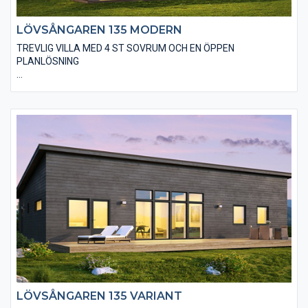
LÖVSÅNGAREN 135 MODERN
TREVLIG VILLA MED 4 ST SOVRUM OCH EN ÖPPEN
PLANLÖSNING
Den moderna varianten av Lövsångaren 135 är utförd med en
stående, slätspontad träpanel, gärna järnvitriol- eller sioo:x-
behandlad samt ett modernt plåttak utan markanta
takutsprång. I huset finns även valmöjligheten till ett
”ryggåstak” i vardagsrummet, vilket innebär en härlig rymd i
denna del. Det finns många trevliga alternativ på utvändiga
material och fönsterstorlekar.
LÖVSÅNGAREN 135 VARIANT