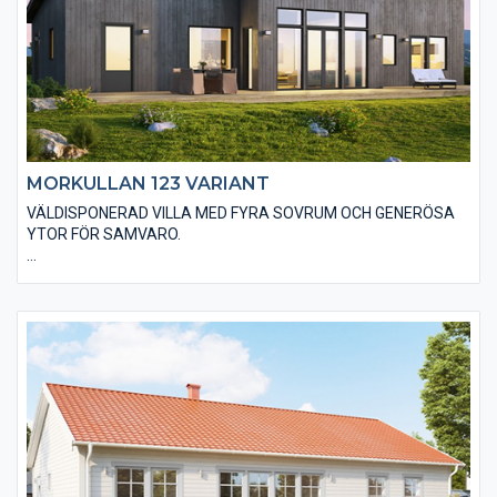
MORKULLAN 123 VARIANT
VÄLDISPONERAD VILLA MED FYRA SOVRUM OCH GENERÖSA
YTOR FÖR SAMVARO.
Välj Morkullan 123 med utförande Variant när du vill sticka ut.
Huset är utfört med ett låglutande pulpettak som ger ett
karakteristiskt utseende. Vi klär huset med stående
slätspontad träpanel som med fördel målas med faluröd eller
falusvart för att förstärka designen. Du har möjlighet till
alternativa utföranden för att göra huset anpassat till dina
egna drömmar och visioner.