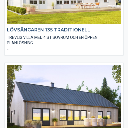
LÖVSÅNGAREN 135 TRADITIONELL
TREVLIG VILLA MED 4 ST SOVRUM OCH EN ÖPPEN
PLANLÖSNING
Den traditionella varianten av Lövsångaren 135 är utförd på ett
klassiskt sätt med spröjsade fönster, en liggande träpanel och
ett sadeltak med takpannor. I huset finns även valmöjligheten
till ett ”ryggåstak” i vardagsrummet, vilket innebär en härlig
rymd i denna del. Här finns det många andra alternativ på
utvändiga utföranden och material.