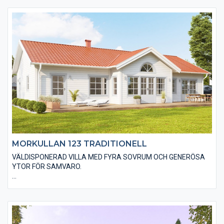
övervåning, vilket även den stora takkupan bidrar till. Huset har
en stående slätspontad träpanel som med fördel kan målas
faluröd eller falusvart. Du kan självklart uppnå din husdröm
med alternativa materialval både in- och utvändigt.
MORKULLAN 123 TRADITIONELL
VÄLDISPONERAD VILLA MED FYRA SOVRUM OCH GENERÖSA
YTOR FÖR SAMVARO.
Den traditionella varianten av Morkullan 123 är utförd med en
liggande träpanel, ett sadeltak med takpannor och spröjsade
fönster. Huset är även utfört med traditionella foder runt
fönster och dörrar samt knutbrädor vid hushörnen. Du kan
anpassa material och utföranden efter din husdröm till