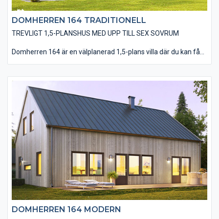
DOMHERREN 164 TRADITIONELL
TREVLIGT 1,5-PLANSHUS MED UPP TILL SEX SOVRUM
Domherren 164 är en välplanerad 1,5-plans villa där du kan få
plats med så mycket som sex sovrum om du vill. På entréplanet
hittar du kök, matplats och vardagsrum i en öppen planlösning.
Undervåningen rymmer även badrum, tvättstuga och två
sovrum vilket gör att du har valmöjligheten att vänta med att
inreda övervåningen först när familjen växer. På övre plan finns
fyra sovrum, ett badrum och allrum stort nog att rymma tv- och
spelhäng för barnen. Välj till takfönster eller takkupa för en
ljusare och rymligare känsla på övervåningen.Den traditionella
varianten av Domherren 164 är utförd med en liggande
träpanel, ett sadeltak med takpannor och spröjsade fönster.
Huset är även utfört med traditionella foder runt fönster och
dörrar samt knutbrädor vid hushörnen. Du har en mängd
valmöjligheter när det kommer till material och utföranden som
t ex: träpaneltyper, takbeläggningar, fönstertyper mm för att
utföra just din husdröm.
DOMHERREN 164 MODERN