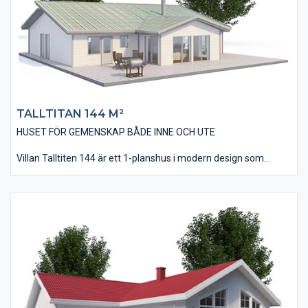
stora fönsterpartier som släpper in ljus och bidrar till det
trevliga intryck man får invändigt.
TALLTITAN 144 M²
HUSET FÖR GEMENSKAP BÅDE INNE OCH UTE
Villan Talltiten 144 är ett 1-planshus i modern design som
utförts i vinklar som skapar möjligheter till flera skyddande
uteplatser, morgon som kväll.
Invändigt har huset en lagom öppenhet i planlösningen med en
direkt närhet mellan kök/matplats och vardagsrum. I huset
finns tre stycken väl tilltagna sovrum och dessutom ett allrum
som kan användas som TV-rum. Vardagsrummet har ett
ryggåstak, vilket ger rummet en känsla av extrarymd och -
volym.