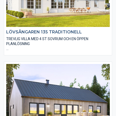
LÖVSÅNGAREN 135 TRADITIONELL
TREVLIG VILLA MED 4 ST SOVRUM OCH EN ÖPPEN
PLANLÖSNING
Den traditionella varianten av Lövsångaren 135 är utförd på ett
klassiskt sätt med spröjsade fönster, en liggande träpanel och
ett sadeltak med takpannor. I huset finns även valmöjligheten
till ett ”ryggåstak” i vardagsrummet, vilket innebär en härlig
rymd i denna del. Här finns det många andra alternativ på
utvändiga utföranden och material.