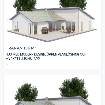
att öppna upp innertaket till nock i vardagsrummet (ryggåstak)
för att få ännu mer känsla av rymd i rummet. Huset har tre väl
tilltagna sovrum, ett badrum och en separat toalett.
TRANAN 156 M²
HUS MED MODERN DESIGN, ÖPPEN PLANLÖSNING OCH
MYCKET LJUSINSLÄPP
Villan Tranan 156 är ett 1-plans hus med fyra stycken sovrum
och en bostadsyta på 156 m². Huset har ett modernt utseende
med en liggande, slätspontad träpanel och ett pulpettak som
bidrar till den populära designen. Invändigt har huset en öppen
planlösning med många stora och ljusinsläppande
fönsterpartier som skapar ett härligt samspel med altan och
trädgård. Huset innehåller också två stycken badrum. Ena
badrummet har såväl hörnbadkar som duschhörna. Huset har
även ett väldigt smart allrum som till exempel kan användas till