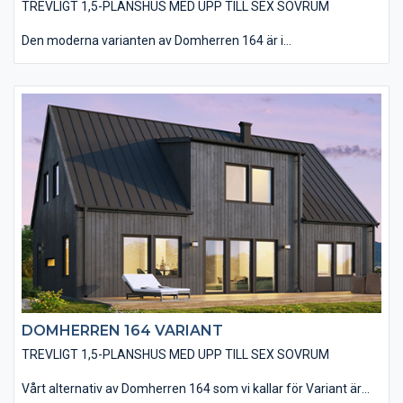
TREVLIGT 1,5-PLANSHUS MED UPP TILL SEX SOVRUM
Den moderna varianten av Domherren 164 är i
utgångsstandard utförd med en stående, slätspontad träpanel
och ett sadeltak utan större takutsprång som belagts med plåt.
Husets utförande utan dörr- och fönsterfoder samt knutbrädor
bidrar till ett modernt utseende. Du kan även välja att ge ditt
blivande hus din touch med en rad alternativa materialval.
DOMHERREN 164 VARIANT
TREVLIGT 1,5-PLANSHUS MED UPP TILL SEX SOVRUM
Vårt alternativ av Domherren 164 som vi kallar för Variant är