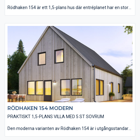
Rödhaken 154 är ett 1,5-plans hus där entréplanet har en stor
och öppen planlösning för kök, matplats och vardagsrum med
två utgångar till altanen. Här finns också ett stort sovrum som
även kan fungera som gäst- eller arbetsrum. På övervåningen
finns 4 st sovrum, ett badrum och ett allrum där man kan se på
tv eller ha spelkvällar. Det går även att utföra allrummet med
takfönster eller takkupa.
RÖDHAKEN 154 MODERN
PRAKTISKT 1,5-PLANS VILLA MED 5 ST SOVRUM
Den moderna varianten av Rödhaken 154 är i utgångsstandard
utförd med en stående, slätspontad träpanel och ett sadeltak