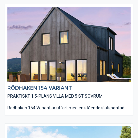
utan större takutsprång som belagts med plåt. Huset utförs
utan utvändiga dörr- och fönsterfoder samt knutbrädor, vilket
förstärker designen av ett modernt hus. Ni har en mängd
valmöjligheter när det kommer till material och utföranden som
t ex: träpaneltyper, takbeläggningar, fönstertyper mm för att få
till huset som just er husdröm ser ut.
RÖDHAKEN 154 VARIANT
PRAKTISKT 1,5-PLANS VILLA MED 5 ST SOVRUM
Rödhaken 154 Variant är utfört med en stående slätspontad
träpanel, som med fördel kan målas med faluröd eller falusvart
slamfärg. Vidare har huset ett sadeltak, belagt med plåt och
utan direkta takutsprång, som tillsammans med utförandet
utan foder- och knutbrädor ger huset ett modernt utseende.
Observera även att fönsterpartierna i vardagsrummet och vid