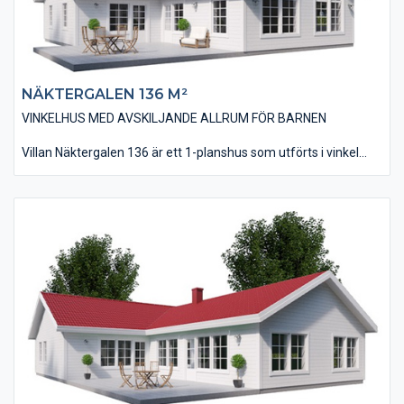
NÄKTERGALEN 136 M²
VINKELHUS MED AVSKILJANDE ALLRUM FÖR BARNEN
Villan Näktergalen 136 är ett 1-planshus som utförts i vinkel
som ger möjligheten till en skyddande uteplats i bästa läge.
Huset är på 136 kvm i boyta och innehåller tre sovrum, där
barnens ligger i anslutning till husets allrum. Vardagsrum, kök
och matplats har utförts med ett ryggåstak vilket bidrar till en
härlig rymdkänsla.