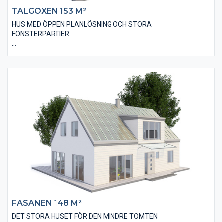
TALGOXEN 153 M²
HUS MED ÖPPEN PLANLÖSNING OCH STORA
FÖNSTERPARTIER
Villan Talgoxen 153 är ett 1,5 plans hus i modernt utförande
och utseende. Husets bostadsyta är på 153 m² och innehåller
bland annat fyra stycken stora sovrum, två stycken badrum och
en öppen modern planlösning.
Köket, som ligger i direkt anslutning med vardagsrummet, har
utförts med en stor köksö där tillagning av måltider och
umgänge kan ske samtidigt. Huset har stora fönsterpartier
som ger ett härligt ljusinsläpp och en direktkontakt med altan
och trädgård.
FASANEN 148 M²
DET STORA HUSET FÖR DEN MINDRE TOMTEN