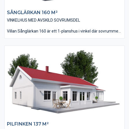
SÅNGLÄRKAN 160 M²​
VINKELHUS MED AVSKILD SOVRUMSDEL
Villan Sånglärkan 160 är ett 1-planshus i vinkel där sovrummen
ligger avskilt från husets övriga delar. Vinkelutformningen ger
även huset möjligheten till en skyddad uteplats i bästa läge.
Huset är på 160 kvm i boyta och innehåller fyra stycken sovrum
som alla ligger intill allrummet. Vardagsrum, kök och matplats
ligger tillsammans i en modern öppenhet där man får en trevlig
rymdkänsla tack vare ryggåstaket i denna del. Lägg även märke
till de rymliga klädkammare som finns till förvaring.
PILFINKEN 137 M²