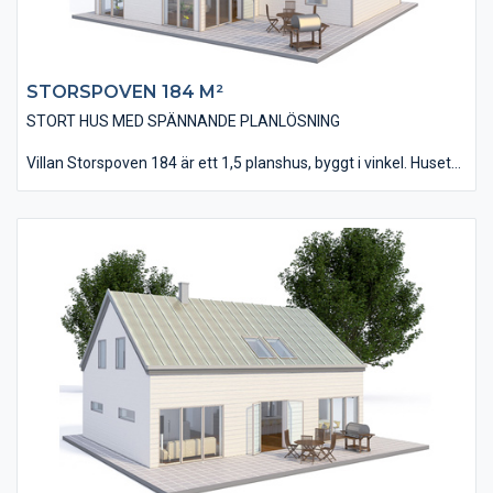
STORSPOVEN 184 M²​
STORT HUS MED SPÄNNANDE PLANLÖSNING
Villan Storspoven 184 är ett 1,5 planshus, byggt i vinkel. Huset
har en typisk decodesign med sin liggande, slätspontade panel
och sitt tak utfört med falsad plåttäckning.
Huset är på 184 kvm i bostadsyta och innehåller bland annat
fem stycken sovrum, två stycken badrum och en välutrustad
tvättstuga. Invändigt hittas många spännande lösningar med
bland annat det snedvinklade köket och vardagsrummets
utfört med ett ryggåstak. Från övervåningen fås dessutom en
direktkontakt med vardagsrummet via ett glasat räcke.