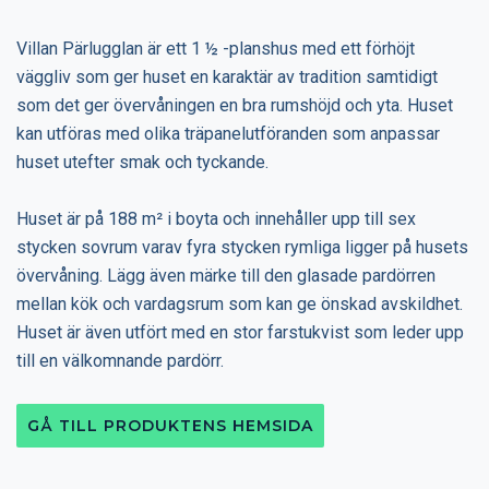
Villan Pärlugglan är ett 1 ½ -planshus med ett förhöjt
väggliv som ger huset en karaktär av tradition samtidigt
som det ger övervåningen en bra rumshöjd och yta. Huset
kan utföras med olika träpanelutföranden som anpassar
huset utefter smak och tyckande.
Huset är på 188 m² i boyta och innehåller upp till sex
stycken sovrum varav fyra stycken rymliga ligger på husets
övervåning. Lägg även märke till den glasade pardörren
mellan kök och vardagsrum som kan ge önskad avskildhet.
Huset är även utfört med en stor farstukvist som leder upp
till en välkomnande pardörr.
GÅ TILL PRODUKTENS HEMSIDA