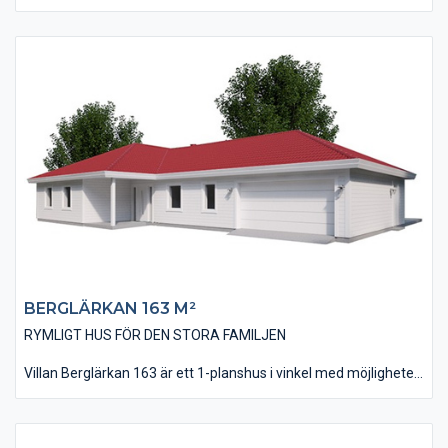
gemenskap och samvaro. Vardagsrummet kan, tillsammans
med kök och matplats utföras med ryggåstak för att ge en
extra känsla av rymd och öppenhet. Huset är på 167 kvm i
boyta och innehåller 3 st sovrum plus ett allrum som också kan
göras om till ett sovrum om behov skulle uppstå.
Vardagsrummet, kök och matplats är på nästan 60 kvm och
finns placerat i husets ena del i en öppen och modern
utformning. Köket är dessutom utfört med ett klassiskt
skafferi.
BERGLÄRKAN 163 M²
RYMLIGT HUS FÖR DEN STORA FAMILJEN
Villan Berglärkan 163 är ett 1-planshus i vinkel med möjligheten
till ett integrerat garage. Huset har, tack vare sin utbyggda
vinkel, en bra plats för en skyddad uteplats i bästa läge. Huset
är på 163 kvm i boyta och innehåller fyra stycken sovrum där