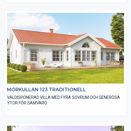
utfört med ett brant sadeltak som ger huset en extra rymlig
övervåning, vilket även den stora takkupan bidrar till. Huset har
en stående slätspontad träpanel som med fördel kan målas
faluröd eller falusvart. Du kan självklart uppnå din husdröm
med alternativa materialval både in- och utvändigt.
MORKULLAN 123 TRADITIONELL
VÄLDISPONERAD VILLA MED FYRA SOVRUM OCH GENERÖSA
YTOR FÖR SAMVARO.
Den traditionella varianten av Morkullan 123 är utförd med en
liggande träpanel, ett sadeltak med takpannor och spröjsade
fönster. Huset är även utfört med traditionella foder runt
fönster och dörrar samt knutbrädor vid hushörnen. Du kan