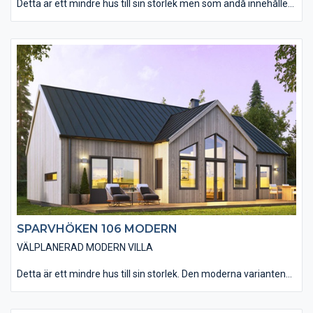
Detta är ett mindre hus till sin storlek men som ändå innehåller
allt man kan behöver i en bostad. Den traditionella varianten av
Sparvhöken 106 passar dig som drömmer om en klassisk
svensk villa. Modellen passar in i princip överallt. Materialvalen
in- och utvändigt andas den klassiska känslan. Den smarta
planlösningen gör att huset rymmer allt man kan önska sig.
Vardagsrummet har en öppen anslutning till kök och matplats
med tre stora glasdörrar som leder ut till altanen. Välj att öppna
upp innertaket till nock i vardagsrummet (ryggåstak) för att få
ännu mer känsla av rymd i rummet. Huset har tre väl tilltagna
sovrum, ett badrum och en separat toalett.
SPARVHÖKEN 106 MODERN
VÄLPLANERAD MODERN VILLA
Detta är ett mindre hus till sin storlek. Den moderna varianten
av Sparvhöken 106 passar dig som drömmer om ett
arkitektoniskt hus med ett avskalat och rent formspråk.