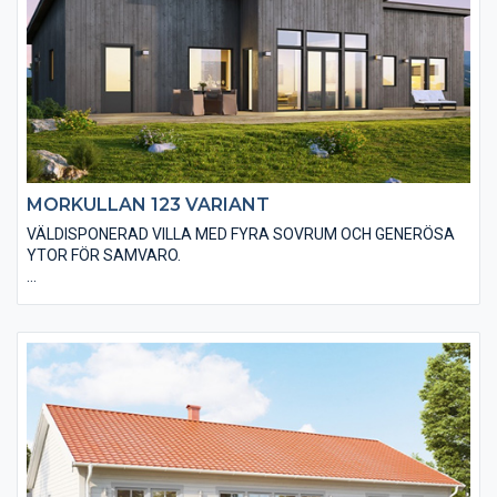
MORKULLAN 123 VARIANT
VÄLDISPONERAD VILLA MED FYRA SOVRUM OCH GENERÖSA
YTOR FÖR SAMVARO.
Välj Morkullan 123 med utförande Variant när du vill sticka ut.
Huset är utfört med ett låglutande pulpettak som ger ett
karakteristiskt utseende. Vi klär huset med stående
slätspontad träpanel som med fördel målas med faluröd eller
falusvart för att förstärka designen. Du har möjlighet till
alternativa utföranden för att göra huset anpassat till dina
egna drömmar och visioner.