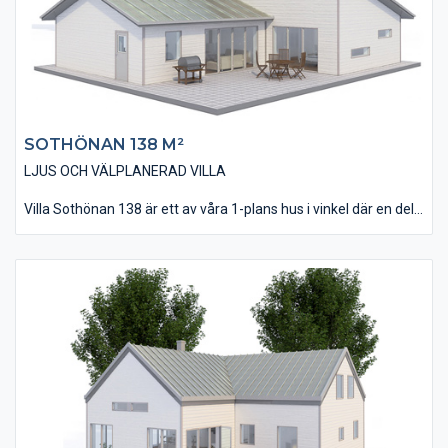
spel, tv och musik.
SOTHÖNAN 138 M²
LJUS OCH VÄLPLANERAD VILLA
Villa Sothönan 138 är ett av våra 1-plans hus i vinkel där en del
av huset utförts med pulpettak. Fasaden är i detta alternativ
beklädd med vår liggande och slätspontade träpanel och taket
belagt med takpannor. Invändigt innehåller huset 4 st Sovrum, 2
st Badrum och i övrigt en öppen planlösning med stora
fönsterpartier som ger huset en extra rymlig känsla.
Observera det, idag nästa obligatoriska, Allrummet som ofta
används för Tv/spel & musik. Utanför Vardagsrummet kan
man med fördel anlägga en skyddande uteplats.