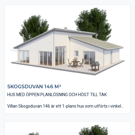
tack vare sitt pulpettak som binds ihop med fasaden via en
kraftig ramkonstruktion. Invändigt är huset på 133 m² och
innehåller tre stycken sovrum – som kan bli 4 om man gör om
allrummet till ett extra sovrum.
Huset är utfört med en behaglig öppenhet och rymd som
förstärks av att innertaket delvis lutar som yttertaket. Den
öppna planlösningen med kök/matplats och vardagsrum tillför
en känsla av närhet och gemenskap vart man än befinner sig.
SKOGSDUVAN 146 M²
HUS MED ÖPPEN PLANLÖSNING OCH HÖGT TILL TAK
Villan Skogsduvan 146 är ett 1-plans hus som utförts i vinkel
med två pulpettak som går ihop mot varandra. Denna
utformning ger huset en modern och tidsriktig design som
passar in i områden med nybebyggelse. Huset har en modern
öppen planlösning där kök/matplats och vardagsrummet ligger
tillsammans. Huset har dessutom ett avskilt allrum som