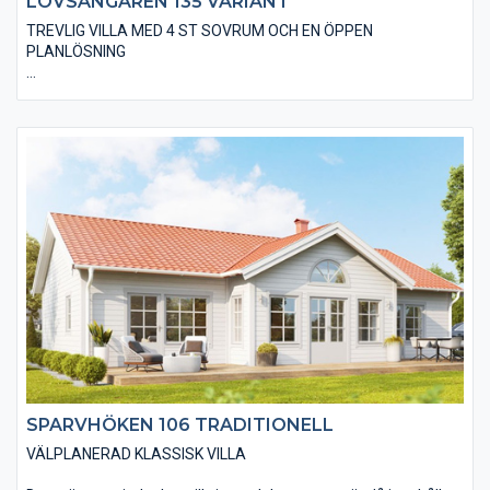
LÖVSÅNGAREN 135 VARIANT
TREVLIG VILLA MED 4 ST SOVRUM OCH EN ÖPPEN
PLANLÖSNING
I det alternativ vi kallar Variant är villan utförd med ett
låglutande pulpettak, vilket ger möjlighet till ett högre tak i
vardagsrummet med högt uppsatta fönster. Huset blir extra
snyggt med falusvart träpanel, svarta fönster och dörrar.
Naturligtvis finns en mängd olika kulör- och materialalternativ
så att din villa passar in miljön på byggplatsen.
SPARVHÖKEN 106 TRADITIONELL
VÄLPLANERAD KLASSISK VILLA