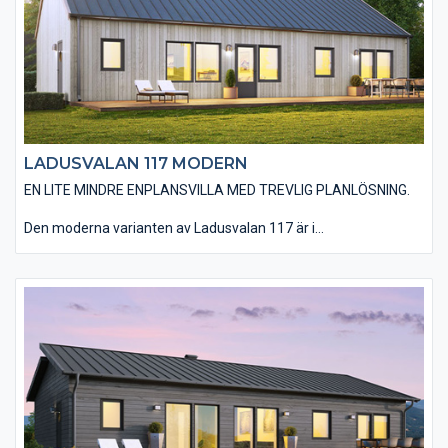
husdröm.
LADUSVALAN 117 MODERN
EN LITE MINDRE ENPLANSVILLA MED TREVLIG PLANLÖSNING.
Den moderna varianten av Ladusvalan 117 är i
utgångsstandard utförd med en stående, slätspontad träpanel
och ett sadeltak utan större takutsprång som belagts med plåt.
Huset utförs utan utvändiga dörr- och fönsterfoder samt
knutbrädor vilket förstärker designen av ett modernt hus. Det
finns möjlighet att välja ett invändigt ryggåstak i vardagsrum,
kök, matplats och entré vilket ger huset en härlig rymd. Du har
en mängd valmöjligheter när det kommer till material och
utföranden. Välj bland olika träpaneltyper, takbeläggningar,
fönstertyper mm för att skapa just din husdröm.