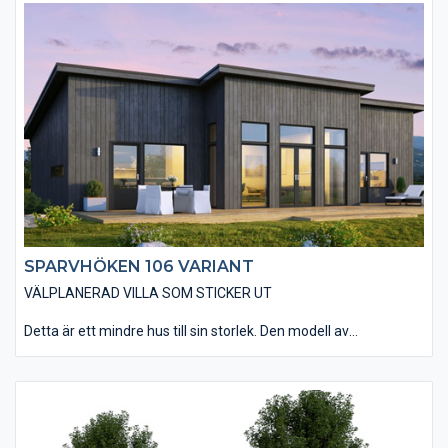
Materialvalen in- och utvändigt andas den moderna känslan.
Den smarta planlösningen gör att huset rymmer allt man kan
önska sig. Vardagsrummet har en öppen anslutning till kök och
matplats med tre stora glasdörrar som leder ut till altanen. Välj
att öppna upp innertaket till nock i vardagsrummet (ryggåstak)
för att få ännu mer känsla av rymd i rummet. Huset har tre väl
tilltagna sovrum, ett badrum och en separat toalett.
SPARVHÖKEN 106 VARIANT
VÄLPLANERAD VILLA SOM STICKER UT
Detta är ett mindre hus till sin storlek. Den modell av
Sparvhöken 106 som vi kallar Variant passar dig som drömmer
om ett hus med en mer utmanande design som sticker ut.
Materialvalen in- och utvändigt andas den moderna känslan.
Den smarta planlösningen gör att huset rymmer allt man kan
önska sig. Vardagsrummet har en öppen anslutning till kök och
matplats med tre stora glasdörrar som leder ut till altanen. Välj