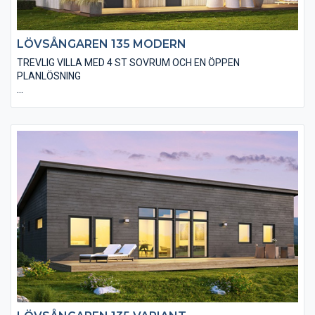
LÖVSÅNGAREN 135 MODERN
TREVLIG VILLA MED 4 ST SOVRUM OCH EN ÖPPEN
PLANLÖSNING
Den moderna varianten av Lövsångaren 135 är utförd med en
stående, slätspontad träpanel, gärna järnvitriol- eller sioo:x-
behandlad samt ett modernt plåttak utan markanta
takutsprång. I huset finns även valmöjligheten till ett
”ryggåstak” i vardagsrummet, vilket innebär en härlig rymd i
denna del. Det finns många trevliga alternativ på utvändiga
material och fönsterstorlekar.