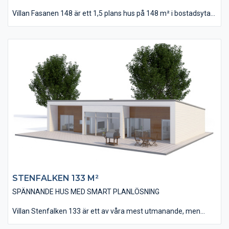
Villan Fasanen 148 är ett 1,5 plans hus på 148 m² i bostadsyta
som passar på mindre tomter. Huset har utförts i en ny och
fräsch design med liggande slätspontade träpanelen. Invändigt
finns bland annat fyra stycken sovrum, två stycken stora
badrum och i övrigt en öppen planlösning med kök, matplats
och vardagsrum.
På övervåningen finns ett allrum som passar perfekt som till
exempel ett tv-rum utan att störa de som befinner sig på
bottenplanet.
STENFALKEN 133 M²
SPÄNNANDE HUS MED SMART PLANLÖSNING
Villan Stenfalken 133 är ett av våra mest utmanande, men
samtidigt spännande hus. Huset har fått sin annorlunda design