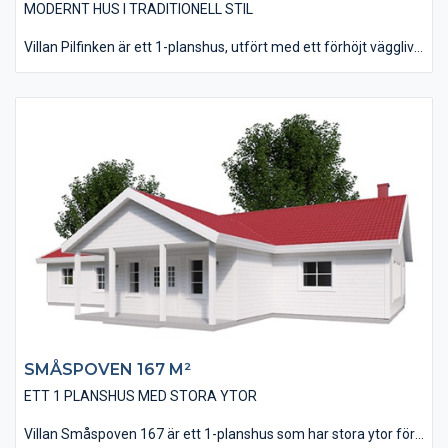
MODERNT HUS I TRADITIONELL STIL
Villan Pilfinken är ett 1-planshus, utfört med ett förhöjt väggliv
vilket ger huset en karaktär från förr i tiden. Det är tänkt att
huset skall utföras med en utvändig listlockpanel, men det går
bra med andra fasadutformningar också. Huset är på 137 m² i
boyta och innehåller 3 st väl tilltagna Sovrum. Husets kök har
ett vinkelinrede plus en stor köksö där man kan bereda mat i
goda vänners lag. Vardagsrummet är på nästan 40 kvm och
vars stora fönsterpartier ger rummet ett inbjudande ljus.
SMÅSPOVEN 167 M²
ETT 1 PLANSHUS MED STORA YTOR
Villan Småspoven 167 är ett 1-planshus som har stora ytor för