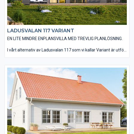
LADUSVALAN 117 VARIANT
EN LITE MINDRE ENPLANSVILLA MED TREVLIG PLANLÖSNING.
I vårt alternativ av Ladusvalan 117 som vi kallar Variant är utfört
med ett delat pulpettak, en liggande enkelfasad träpanel och
utan utvändiga dörr- och fönsterfoder samt knutbrädor. Det
finns möjlighet att välja till ett invändigt ryggåstak i
vardagsrummet vilket ger en härlig rymd. Redan som standard
ingår de stora härliga fönsterpartierna som går ända ner till
golvet. Du har en mängd valmöjligheter när det kommer till
material och utföranden. Välj bland olika träpaneltyper,
takbeläggningar, fönstertyper mm för att skapa just din
husdröm.