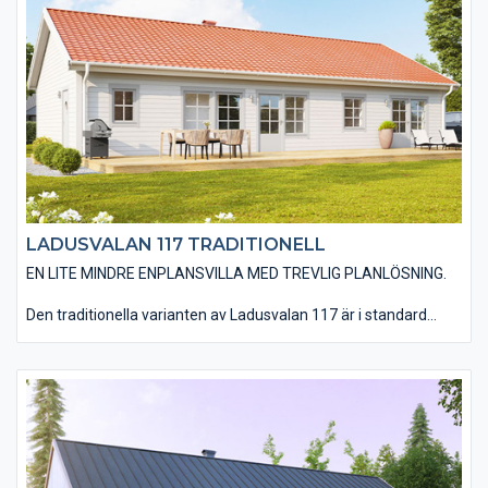
matplatsen går ner till golv – redan som standard. Ni har en
mängd valmöjligheter när det kommer till material och
utföranden som t ex: träpaneltyper, takbeläggningar,
fönstertyper mm för att få till huset som just er husdröm ser ut.
LADUSVALAN 117 TRADITIONELL
EN LITE MINDRE ENPLANSVILLA MED TREVLIG PLANLÖSNING.
Den traditionella varianten av Ladusvalan 117 är i standard
utförd med en liggande träpanel, ett sadeltak med takpannor
och spröjsade fönster. Huset är även utfört med traditionella
foder runt fönster och dörrar samt knutbrädor vid hushörnen.
Det finns även möjlighet till ett invändigt ryggåstak i
vardagsrum, kök, matplats och entré vilket ger huset en härlig
rymd. Du har en mängd valmöjligheter när det kommer till
material och utföranden. Välj bland olika träpaneltyper,
takbeläggningar, fönstertyper mm för att skapa just din