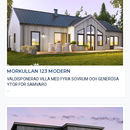
anpassa material och utföranden efter din husdröm till
exempel genom träpaneltyper, takbeläggningar och
fönstertyper mm.
MORKULLAN 123 MODERN
VÄLDISPONERAD VILLA MED FYRA SOVRUM OCH GENERÖSA
YTOR FÖR SAMVARO
Den moderna varianten av Morkullan 123 är i utgångsstandard
utförd med en stående, slätspontad träpanel och ett sadeltak
utan större takutsprång som belagts med plåt. Den moderna
känslan stärks genom att huset är utfört utan dörr- och
fönsterfoder och knutbrädor. Du kan fritt välja alternativa
materialval för att ge huset din personliga touch.