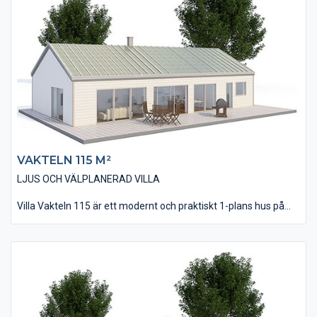
tillexempel kan användas som TV-rum.
Vardagsrummet har ett ryggåstak som skapar en härlig rymd
och volym. Husets vinkel kan till fördel utnyttjas för en altan
eller uteplats.
VAKTELN 115 M²
LJUS OCH VÄLPLANERAD VILLA
Villa Vakteln 115 är ett modernt och praktiskt 1-plans hus på
115 kvm bostadsyta. Utvändigt är fasaden utförd med vår
liggande, slätspontade träpanel och taket täckt av ett
bandtäckt plåtutförande som bidrar till villans moderna
utseende.
Invändigt innehåller huset alla de rum man skall hitta i ett nytt
hus inkl. 3 st väl tilltagna Sovrum. Se gärna till samspelet mellan
Vardagsrum och Kök/Matplats. Generellt har villan utförs med