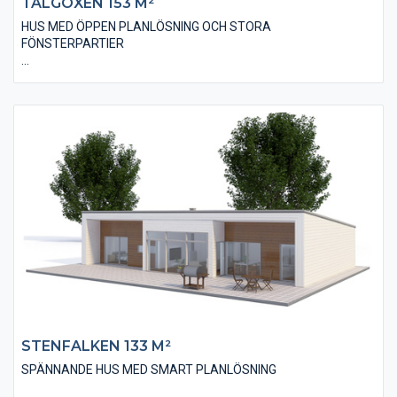
TALGOXEN 153 M²
HUS MED ÖPPEN PLANLÖSNING OCH STORA
FÖNSTERPARTIER
Villan Talgoxen 153 är ett 1,5 plans hus i modernt utförande
och utseende. Husets bostadsyta är på 153 m² och innehåller
bland annat fyra stycken stora sovrum, två stycken badrum och
en öppen modern planlösning.
Köket, som ligger i direkt anslutning med vardagsrummet, har
utförts med en stor köksö där tillagning av måltider och
umgänge kan ske samtidigt. Huset har stora fönsterpartier
som ger ett härligt ljusinsläpp och en direktkontakt med altan
och trädgård.
STENFALKEN 133 M²
SPÄNNANDE HUS MED SMART PLANLÖSNING