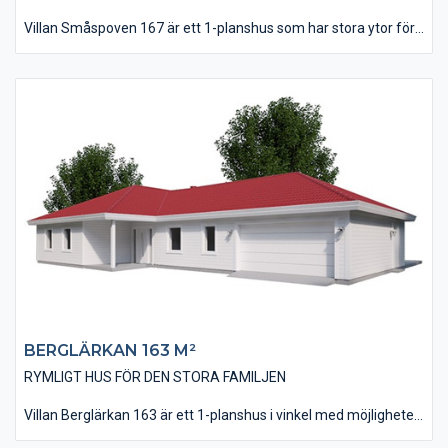
Villan Småspoven 167 är ett 1-planshus som har stora ytor för
gemenskap och samvaro. Vardagsrummet kan, tillsammans
med kök och matplats utföras med ryggåstak för att ge en
extra känsla av rymd och öppenhet. Huset är på 167 kvm i
boyta och innehåller 3 st sovrum plus ett allrum som också kan
göras om till ett sovrum om behov skulle uppstå.
Vardagsrummet, kök och matplats är på nästan 60 kvm och
finns placerat i husets ena del i en öppen och modern
utformning. Köket är dessutom utfört med ett klassiskt
skafferi.
BERGLÄRKAN 163 M²
RYMLIGT HUS FÖR DEN STORA FAMILJEN
Villan Berglärkan 163 är ett 1-planshus i vinkel med möjligheten
till ett integrerat garage. Huset har, tack vare sin utbyggda