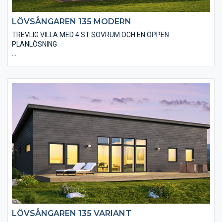
LÖVSÅNGAREN 135 MODERN
TREVLIG VILLA MED 4 ST SOVRUM OCH EN ÖPPEN
PLANLÖSNING
Den moderna varianten av Lövsångaren 135 är utförd med en
stående, slätspontad träpanel, gärna järnvitriol- eller sioo:x-
behandlad samt ett modernt plåttak utan markanta
takutsprång. I huset finns även valmöjligheten till ett
”ryggåstak” i vardagsrummet, vilket innebär en härlig rymd i
denna del. Det finns många trevliga alternativ på utvändiga
material och fönsterstorlekar.
LÖVSÅNGAREN 135 VARIANT