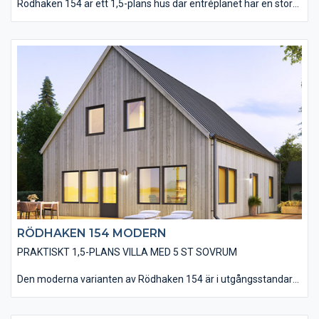
Rödhaken 154 är ett 1,5-plans hus där entréplanet har en stor
och öppen planlösning för kök, matplats och vardagsrum med
två utgångar till altanen. Här finns också ett stort sovrum som
även kan fungera som gäst- eller arbetsrum. På övervåningen
finns 4 st sovrum, ett badrum och ett allrum där man kan se på
tv eller ha spelkvällar. Det går även att utföra allrummet med
takfönster eller takkupa.
RÖDHAKEN 154 MODERN
PRAKTISKT 1,5-PLANS VILLA MED 5 ST SOVRUM
Den moderna varianten av Rödhaken 154 är i utgångsstandard
utförd med en stående, slätspontad träpanel och ett sadeltak
utan större takutsprång som belagts med plåt. Huset utförs