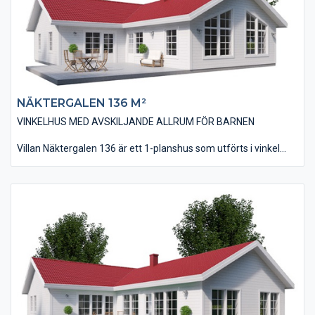
NÄKTERGALEN 136 M²
VINKELHUS MED AVSKILJANDE ALLRUM FÖR BARNEN
Villan Näktergalen 136 är ett 1-planshus som utförts i vinkel
som ger möjligheten till en skyddande uteplats i bästa läge.
Huset är på 136 kvm i boyta och innehåller tre sovrum, där
barnens ligger i anslutning till husets allrum. Vardagsrum, kök
och matplats har utförts med ett ryggåstak vilket bidrar till en
härlig rymdkänsla.