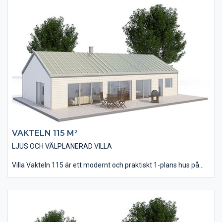
passar in i områden med nybebyggelse. Huset har en modern
öppen planlösning där kök/matplats och vardagsrummet ligger
tillsammans. Huset har dessutom ett avskilt allrum som
tillexempel kan användas som TV-rum.
Vardagsrummet har ett ryggåstak som skapar en härlig rymd
och volym. Husets vinkel kan till fördel utnyttjas för en altan
eller uteplats.
VAKTELN 115 M²
LJUS OCH VÄLPLANERAD VILLA
Villa Vakteln 115 är ett modernt och praktiskt 1-plans hus på
115 kvm bostadsyta. Utvändigt är fasaden utförd med vår
liggande, slätspontade träpanel och taket täckt av ett
bandtäckt plåtutförande som bidrar till villans moderna
utseende.
Invändigt innehåller huset alla de rum man skall hitta i ett nytt