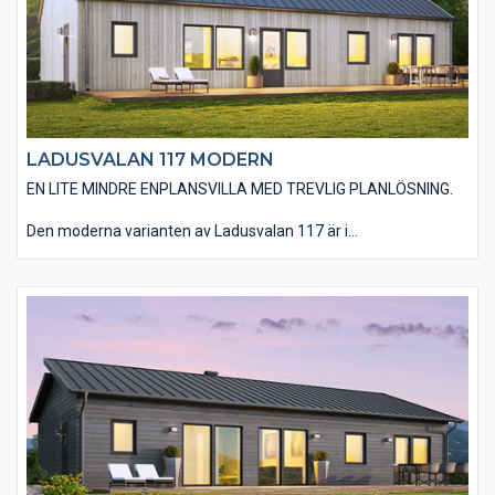
LADUSVALAN 117 MODERN
EN LITE MINDRE ENPLANSVILLA MED TREVLIG PLANLÖSNING.
Den moderna varianten av Ladusvalan 117 är i
utgångsstandard utförd med en stående, slätspontad träpanel
och ett sadeltak utan större takutsprång som belagts med plåt.
Huset utförs utan utvändiga dörr- och fönsterfoder samt
knutbrädor vilket förstärker designen av ett modernt hus. Det
finns möjlighet att välja ett invändigt ryggåstak i vardagsrum,
kök, matplats och entré vilket ger huset en härlig rymd. Du har
en mängd valmöjligheter när det kommer till material och
utföranden. Välj bland olika träpaneltyper, takbeläggningar,
fönstertyper mm för att skapa just din husdröm.