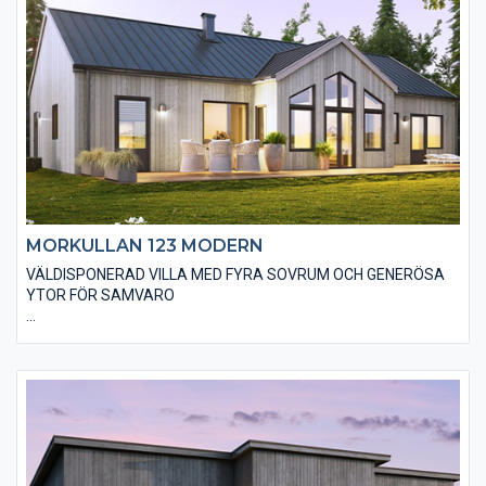
exempel genom träpaneltyper, takbeläggningar och
fönstertyper mm.
MORKULLAN 123 MODERN
VÄLDISPONERAD VILLA MED FYRA SOVRUM OCH GENERÖSA
YTOR FÖR SAMVARO
Den moderna varianten av Morkullan 123 är i utgångsstandard
utförd med en stående, slätspontad träpanel och ett sadeltak
utan större takutsprång som belagts med plåt. Den moderna
känslan stärks genom att huset är utfört utan dörr- och
fönsterfoder och knutbrädor. Du kan fritt välja alternativa
materialval för att ge huset din personliga touch.