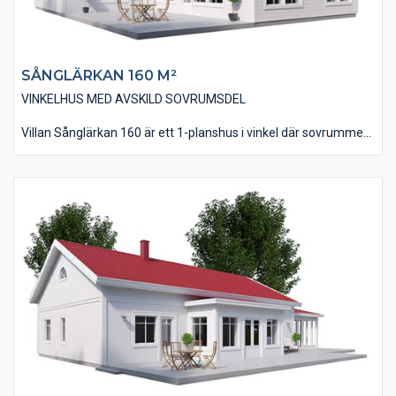
SÅNGLÄRKAN 160 M²​
VINKELHUS MED AVSKILD SOVRUMSDEL
Villan Sånglärkan 160 är ett 1-planshus i vinkel där sovrummen
ligger avskilt från husets övriga delar. Vinkelutformningen ger
även huset möjligheten till en skyddad uteplats i bästa läge.
Huset är på 160 kvm i boyta och innehåller fyra stycken sovrum
som alla ligger intill allrummet. Vardagsrum, kök och matplats
ligger tillsammans i en modern öppenhet där man får en trevlig
rymdkänsla tack vare ryggåstaket i denna del. Lägg även märke
till de rymliga klädkammare som finns till förvaring.