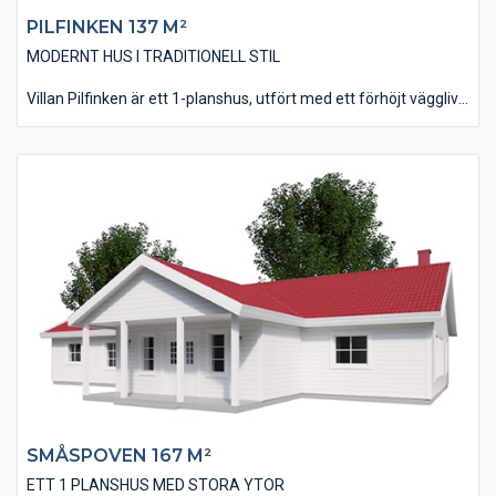
PILFINKEN 137 M²
MODERNT HUS I TRADITIONELL STIL
Villan Pilfinken är ett 1-planshus, utfört med ett förhöjt väggliv
vilket ger huset en karaktär från förr i tiden. Det är tänkt att
huset skall utföras med en utvändig listlockpanel, men det går
bra med andra fasadutformningar också. Huset är på 137 m² i
boyta och innehåller 3 st väl tilltagna Sovrum. Husets kök har
ett vinkelinrede plus en stor köksö där man kan bereda mat i
goda vänners lag. Vardagsrummet är på nästan 40 kvm och
vars stora fönsterpartier ger rummet ett inbjudande ljus.
SMÅSPOVEN 167 M²
ETT 1 PLANSHUS MED STORA YTOR