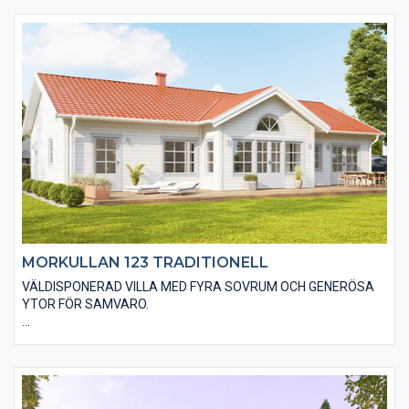
övervåning, vilket även den stora takkupan bidrar till. Huset har
en stående slätspontad träpanel som med fördel kan målas
faluröd eller falusvart. Du kan självklart uppnå din husdröm
med alternativa materialval både in- och utvändigt.
MORKULLAN 123 TRADITIONELL
VÄLDISPONERAD VILLA MED FYRA SOVRUM OCH GENERÖSA
YTOR FÖR SAMVARO.
Den traditionella varianten av Morkullan 123 är utförd med en
liggande träpanel, ett sadeltak med takpannor och spröjsade
fönster. Huset är även utfört med traditionella foder runt
fönster och dörrar samt knutbrädor vid hushörnen. Du kan
anpassa material och utföranden efter din husdröm till