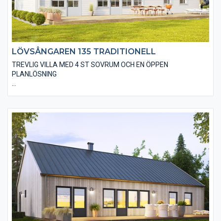
LÖVSÅNGAREN 135 TRADITIONELL
TREVLIG VILLA MED 4 ST SOVRUM OCH EN ÖPPEN
PLANLÖSNING
Den traditionella varianten av Lövsångaren 135 är utförd på ett
klassiskt sätt med spröjsade fönster, en liggande träpanel och
ett sadeltak med takpannor. I huset finns även valmöjligheten
till ett ”ryggåstak” i vardagsrummet, vilket innebär en härlig
rymd i denna del. Här finns det många andra alternativ på
utvändiga utföranden och material.