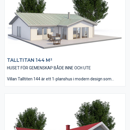
hus inkl. 3 st väl tilltagna Sovrum. Se gärna till samspelet mellan
Vardagsrum och Kök/Matplats. Generellt har villan utförs med
stora fönsterpartier som släpper in ljus och bidrar till det
trevliga intryck man får invändigt.
TALLTITAN 144 M²
HUSET FÖR GEMENSKAP BÅDE INNE OCH UTE
Villan Talltiten 144 är ett 1-planshus i modern design som
utförts i vinklar som skapar möjligheter till flera skyddande
uteplatser, morgon som kväll.
Invändigt har huset en lagom öppenhet i planlösningen med en
direkt närhet mellan kök/matplats och vardagsrum. I huset
finns tre stycken väl tilltagna sovrum och dessutom ett allrum
som kan användas som TV-rum. Vardagsrummet har ett
ryggåstak, vilket ger rummet en känsla av extrarymd och -
volym.