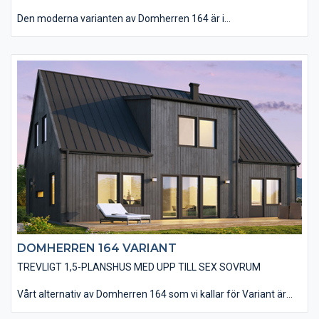
Den moderna varianten av Domherren 164 är i
utgångsstandard utförd med en stående, slätspontad träpanel
och ett sadeltak utan större takutsprång som belagts med plåt.
Husets utförande utan dörr- och fönsterfoder samt knutbrädor
bidrar till ett modernt utseende. Du kan även välja att ge ditt
blivande hus din touch med en rad alternativa materialval.
DOMHERREN 164 VARIANT
TREVLIGT 1,5-PLANSHUS MED UPP TILL SEX SOVRUM
Vårt alternativ av Domherren 164 som vi kallar för Variant är
utfört med ett brant sadeltak som ger huset en extra rymlig