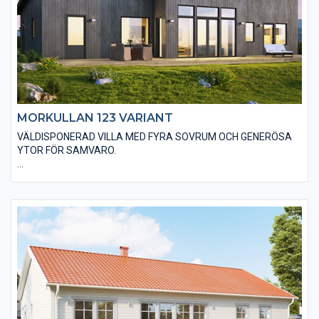
MORKULLAN 123 VARIANT
VÄLDISPONERAD VILLA MED FYRA SOVRUM OCH GENERÖSA
YTOR FÖR SAMVARO.
Välj Morkullan 123 med utförande Variant när du vill sticka ut.
Huset är utfört med ett låglutande pulpettak som ger ett
karakteristiskt utseende. Vi klär huset med stående
slätspontad träpanel som med fördel målas med faluröd eller
falusvart för att förstärka designen. Du har möjlighet till
alternativa utföranden för att göra huset anpassat till dina
egna drömmar och visioner.