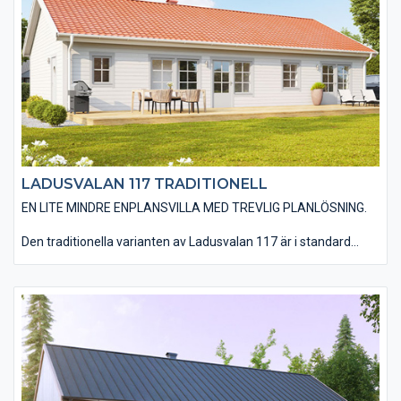
mängd valmöjligheter när det kommer till material och
utföranden som t ex: träpaneltyper, takbeläggningar,
fönstertyper mm för att få till huset som just er husdröm ser ut.
LADUSVALAN 117 TRADITIONELL
EN LITE MINDRE ENPLANSVILLA MED TREVLIG PLANLÖSNING.
Den traditionella varianten av Ladusvalan 117 är i standard
utförd med en liggande träpanel, ett sadeltak med takpannor
och spröjsade fönster. Huset är även utfört med traditionella
foder runt fönster och dörrar samt knutbrädor vid hushörnen.
Det finns även möjlighet till ett invändigt ryggåstak i
vardagsrum, kök, matplats och entré vilket ger huset en härlig
rymd. Du har en mängd valmöjligheter när det kommer till
material och utföranden. Välj bland olika träpaneltyper,
takbeläggningar, fönstertyper mm för att skapa just din
husdröm.