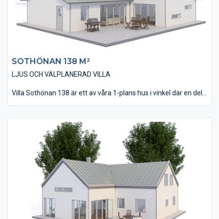
SOTHÖNAN 138 M²
LJUS OCH VÄLPLANERAD VILLA
Villa Sothönan 138 är ett av våra 1-plans hus i vinkel där en del
av huset utförts med pulpettak. Fasaden är i detta alternativ
beklädd med vår liggande och slätspontade träpanel och taket
belagt med takpannor. Invändigt innehåller huset 4 st Sovrum, 2
st Badrum och i övrigt en öppen planlösning med stora
fönsterpartier som ger huset en extra rymlig känsla.
Observera det, idag nästa obligatoriska, Allrummet som ofta
används för Tv/spel & musik. Utanför Vardagsrummet kan
man med fördel anlägga en skyddande uteplats.