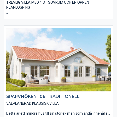
TREVLIG VILLA MED 4 ST SOVRUM OCH EN ÖPPEN
PLANLÖSNING
I det alternativ vi kallar Variant är villan utförd med ett
låglutande pulpettak, vilket ger möjlighet till ett högre tak i
vardagsrummet med högt uppsatta fönster. Huset blir extra
snyggt med falusvart träpanel, svarta fönster och dörrar.
Naturligtvis finns en mängd olika kulör- och materialalternativ
så att din villa passar in miljön på byggplatsen.
SPARVHÖKEN 106 TRADITIONELL
VÄLPLANERAD KLASSISK VILLA
Detta är ett mindre hus till sin storlek men som ändå innehåller