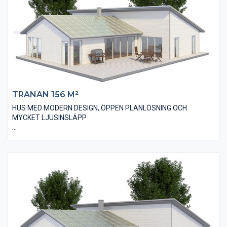
för att få ännu mer känsla av rymd i rummet. Huset har tre väl
tilltagna sovrum, ett badrum och en separat toalett.
TRANAN 156 M²
HUS MED MODERN DESIGN, ÖPPEN PLANLÖSNING OCH
MYCKET LJUSINSLÄPP
Villan Tranan 156 är ett 1-plans hus med fyra stycken sovrum
och en bostadsyta på 156 m². Huset har ett modernt utseende
med en liggande, slätspontad träpanel och ett pulpettak som
bidrar till den populära designen. Invändigt har huset en öppen
planlösning med många stora och ljusinsläppande
fönsterpartier som skapar ett härligt samspel med altan och
trädgård. Huset innehåller också två stycken badrum. Ena
badrummet har såväl hörnbadkar som duschhörna. Huset har
även ett väldigt smart allrum som till exempel kan användas till
spel, tv och musik.