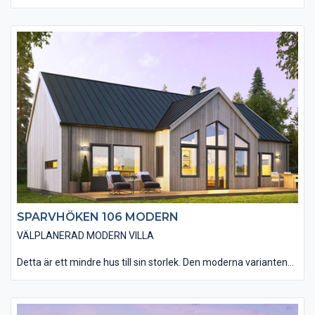
allt man kan behöver i en bostad. Den traditionella varianten av
Sparvhöken 106 passar dig som drömmer om en klassisk
svensk villa. Modellen passar in i princip överallt. Materialvalen
in- och utvändigt andas den klassiska känslan. Den smarta
planlösningen gör att huset rymmer allt man kan önska sig.
Vardagsrummet har en öppen anslutning till kök och matplats
med tre stora glasdörrar som leder ut till altanen. Välj att öppna
upp innertaket till nock i vardagsrummet (ryggåstak) för att få
ännu mer känsla av rymd i rummet. Huset har tre väl tilltagna
sovrum, ett badrum och en separat toalett.
SPARVHÖKEN 106 MODERN
VÄLPLANERAD MODERN VILLA
Detta är ett mindre hus till sin storlek. Den moderna varianten
av Sparvhöken 106 passar dig som drömmer om ett
arkitektoniskt hus med ett avskalat och rent formspråk.
Materialvalen in- och utvändigt andas den moderna känslan.