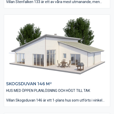
Villan Stenfalken 133 är ett av våra mest utmanande, men
samtidigt spännande hus. Huset har fått sin annorlunda design
tack vare sitt pulpettak som binds ihop med fasaden via en
kraftig ramkonstruktion. Invändigt är huset på 133 m² och
innehåller tre stycken sovrum – som kan bli 4 om man gör om
allrummet till ett extra sovrum.
Huset är utfört med en behaglig öppenhet och rymd som
förstärks av att innertaket delvis lutar som yttertaket. Den
öppna planlösningen med kök/matplats och vardagsrum tillför
en känsla av närhet och gemenskap vart man än befinner sig.
SKOGSDUVAN 146 M²
HUS MED ÖPPEN PLANLÖSNING OCH HÖGT TILL TAK
Villan Skogsduvan 146 är ett 1-plans hus som utförts i vinkel
med två pulpettak som går ihop mot varandra. Denna
utformning ger huset en modern och tidsriktig design som