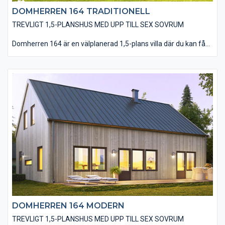
DOMHERREN 164 TRADITIONELL
TREVLIGT 1,5-PLANSHUS MED UPP TILL SEX SOVRUM
Domherren 164 är en välplanerad 1,5-plans villa där du kan få
plats med så mycket som sex sovrum om du vill. På entréplanet
hittar du kök, matplats och vardagsrum i en öppen planlösning.
Undervåningen rymmer även badrum, tvättstuga och två
sovrum vilket gör att du har valmöjligheten att vänta med att
inreda övervåningen först när familjen växer. På övre plan finns
fyra sovrum, ett badrum och allrum stort nog att rymma tv- och
spelhäng för barnen. Välj till takfönster eller takkupa för en
ljusare och rymligare känsla på övervåningen.Den traditionella
varianten av Domherren 164 är utförd med en liggande
träpanel, ett sadeltak med takpannor och spröjsade fönster.
Huset är även utfört med traditionella foder runt fönster och
dörrar samt knutbrädor vid hushörnen. Du har en mängd
valmöjligheter när det kommer till material och utföranden som
t ex: träpaneltyper, takbeläggningar, fönstertyper mm för att
utföra just din husdröm.
DOMHERREN 164 MODERN
TREVLIGT 1,5-PLANSHUS MED UPP TILL SEX SOVRUM