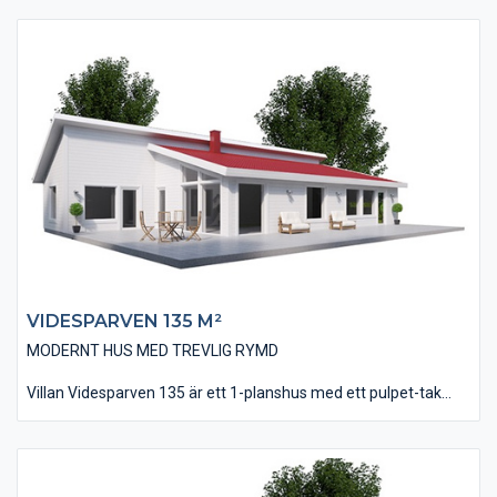
vinkel, en bra plats för en skyddad uteplats i bästa läge. Huset
är på 163 kvm i boyta och innehåller fyra stycken sovrum där
två stycken ligger invid husets avskilda all- och TV-rum.
Vardagsrummet går med fördel att utföra med ett ryggåstak
vilket innebär ett fantastiskt ljus och rymd i denna del. Att man
möts av vardagsrummets stora fönsterpartier när man kliver in
i huset ger ett trevligt välkomnande.
VIDESPARVEN 135 M²​
MODERNT HUS MED TREVLIG RYMD
Villan Videsparven 135 är ett 1-planshus med ett pulpet-tak
vilket ger en trevlig rymd åt Vardagsrummet. Utformningen
med pulpet-tak, stora fönsterpartier och liggande träpanel ger
villan ett modernt formspråk och taket kan med fördel utföras
med ett falsat plåttak.