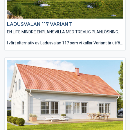
LADUSVALAN 117 VARIANT
EN LITE MINDRE ENPLANSVILLA MED TREVLIG PLANLÖSNING.
I vårt alternativ av Ladusvalan 117 som vi kallar Variant är utfört
med ett delat pulpettak, en liggande enkelfasad träpanel och
utan utvändiga dörr- och fönsterfoder samt knutbrädor. Det
finns möjlighet att välja till ett invändigt ryggåstak i
vardagsrummet vilket ger en härlig rymd. Redan som standard
ingår de stora härliga fönsterpartierna som går ända ner till
golvet. Du har en mängd valmöjligheter när det kommer till
material och utföranden. Välj bland olika träpaneltyper,
takbeläggningar, fönstertyper mm för att skapa just din
husdröm.