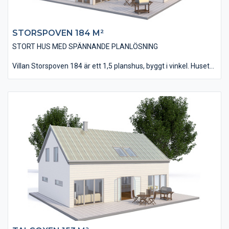
STORSPOVEN 184 M²​
STORT HUS MED SPÄNNANDE PLANLÖSNING
Villan Storspoven 184 är ett 1,5 planshus, byggt i vinkel. Huset
har en typisk decodesign med sin liggande, slätspontade panel
och sitt tak utfört med falsad plåttäckning.
Huset är på 184 kvm i bostadsyta och innehåller bland annat
fem stycken sovrum, två stycken badrum och en välutrustad
tvättstuga. Invändigt hittas många spännande lösningar med
bland annat det snedvinklade köket och vardagsrummets
utfört med ett ryggåstak. Från övervåningen fås dessutom en
direktkontakt med vardagsrummet via ett glasat räcke.