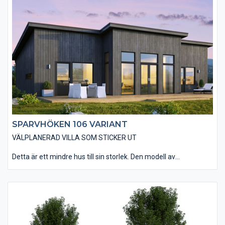
Den smarta planlösningen gör att huset rymmer allt man kan
önska sig. Vardagsrummet har en öppen anslutning till kök och
matplats med tre stora glasdörrar som leder ut till altanen. Välj
att öppna upp innertaket till nock i vardagsrummet (ryggåstak)
för att få ännu mer känsla av rymd i rummet. Huset har tre väl
tilltagna sovrum, ett badrum och en separat toalett.
SPARVHÖKEN 106 VARIANT
VÄLPLANERAD VILLA SOM STICKER UT
Detta är ett mindre hus till sin storlek. Den modell av
Sparvhöken 106 som vi kallar Variant passar dig som drömmer
om ett hus med en mer utmanande design som sticker ut.
Materialvalen in- och utvändigt andas den moderna känslan.
Den smarta planlösningen gör att huset rymmer allt man kan
önska sig. Vardagsrummet har en öppen anslutning till kök och
matplats med tre stora glasdörrar som leder ut till altanen. Välj
att öppna upp innertaket till nock i vardagsrummet (ryggåstak)