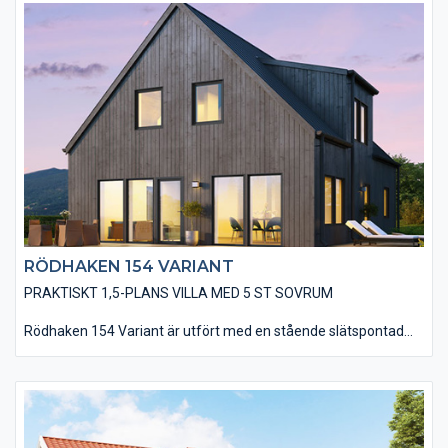
utan utvändiga dörr- och fönsterfoder samt knutbrädor, vilket
förstärker designen av ett modernt hus. Ni har en mängd
valmöjligheter när det kommer till material och utföranden som
t ex: träpaneltyper, takbeläggningar, fönstertyper mm för att få
till huset som just er husdröm ser ut.
RÖDHAKEN 154 VARIANT
PRAKTISKT 1,5-PLANS VILLA MED 5 ST SOVRUM
Rödhaken 154 Variant är utfört med en stående slätspontad
träpanel, som med fördel kan målas med faluröd eller falusvart
slamfärg. Vidare har huset ett sadeltak, belagt med plåt och
utan direkta takutsprång, som tillsammans med utförandet
utan foder- och knutbrädor ger huset ett modernt utseende.
Observera även att fönsterpartierna i vardagsrummet och vid
matplatsen går ner till golv – redan som standard. Ni har en