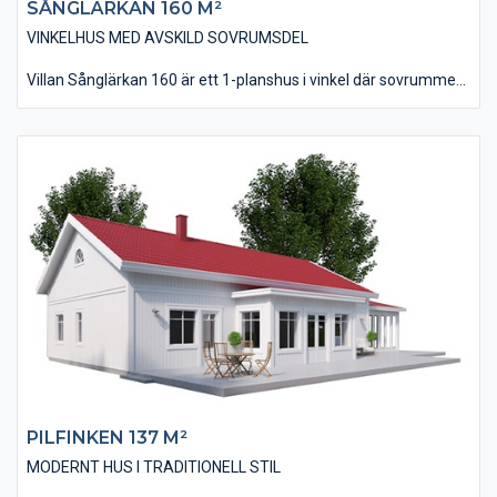
SÅNGLÄRKAN 160 M²​
VINKELHUS MED AVSKILD SOVRUMSDEL
Villan Sånglärkan 160 är ett 1-planshus i vinkel där sovrummen
ligger avskilt från husets övriga delar. Vinkelutformningen ger
även huset möjligheten till en skyddad uteplats i bästa läge.
Huset är på 160 kvm i boyta och innehåller fyra stycken sovrum
som alla ligger intill allrummet. Vardagsrum, kök och matplats
ligger tillsammans i en modern öppenhet där man får en trevlig
rymdkänsla tack vare ryggåstaket i denna del. Lägg även märke
till de rymliga klädkammare som finns till förvaring.
PILFINKEN 137 M²
MODERNT HUS I TRADITIONELL STIL