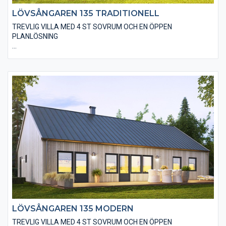
LÖVSÅNGAREN 135 TRADITIONELL
TREVLIG VILLA MED 4 ST SOVRUM OCH EN ÖPPEN
PLANLÖSNING
Den traditionella varianten av Lövsångaren 135 är utförd på ett
klassiskt sätt med spröjsade fönster, en liggande träpanel och
ett sadeltak med takpannor. I huset finns även valmöjligheten
till ett ”ryggåstak” i vardagsrummet, vilket innebär en härlig
rymd i denna del. Här finns det många andra alternativ på
utvändiga utföranden och material.
LÖVSÅNGAREN 135 MODERN
TREVLIG VILLA MED 4 ST SOVRUM OCH EN ÖPPEN