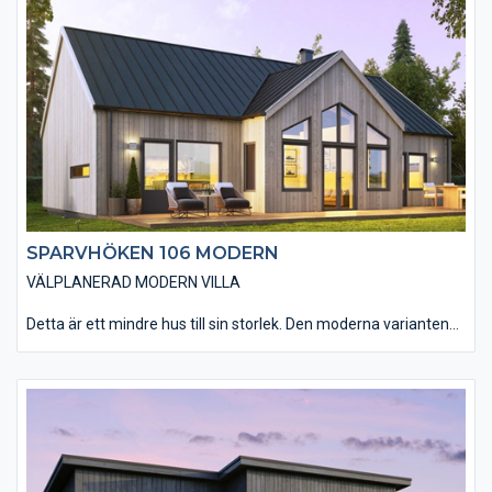
planlösningen gör att huset rymmer allt man kan önska sig.
Vardagsrummet har en öppen anslutning till kök och matplats
med tre stora glasdörrar som leder ut till altanen. Välj att öppna
upp innertaket till nock i vardagsrummet (ryggåstak) för att få
ännu mer känsla av rymd i rummet. Huset har tre väl tilltagna
sovrum, ett badrum och en separat toalett.
SPARVHÖKEN 106 MODERN
VÄLPLANERAD MODERN VILLA
Detta är ett mindre hus till sin storlek. Den moderna varianten
av Sparvhöken 106 passar dig som drömmer om ett
arkitektoniskt hus med ett avskalat och rent formspråk.
Materialvalen in- och utvändigt andas den moderna känslan.
Den smarta planlösningen gör att huset rymmer allt man kan
önska sig. Vardagsrummet har en öppen anslutning till kök och
matplats med tre stora glasdörrar som leder ut till altanen. Välj
att öppna upp innertaket till nock i vardagsrummet (ryggåstak)
för att få ännu mer känsla av rymd i rummet. Huset har tre väl