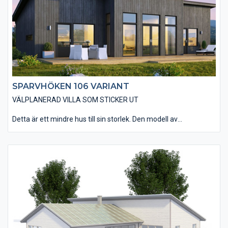
tilltagna sovrum, ett badrum och en separat toalett.
SPARVHÖKEN 106 VARIANT
VÄLPLANERAD VILLA SOM STICKER UT
Detta är ett mindre hus till sin storlek. Den modell av
Sparvhöken 106 som vi kallar Variant passar dig som drömmer
om ett hus med en mer utmanande design som sticker ut.
Materialvalen in- och utvändigt andas den moderna känslan.
Den smarta planlösningen gör att huset rymmer allt man kan
önska sig. Vardagsrummet har en öppen anslutning till kök och
matplats med tre stora glasdörrar som leder ut till altanen. Välj
att öppna upp innertaket till nock i vardagsrummet (ryggåstak)
för att få ännu mer känsla av rymd i rummet. Huset har tre väl
tilltagna sovrum, ett badrum och en separat toalett.