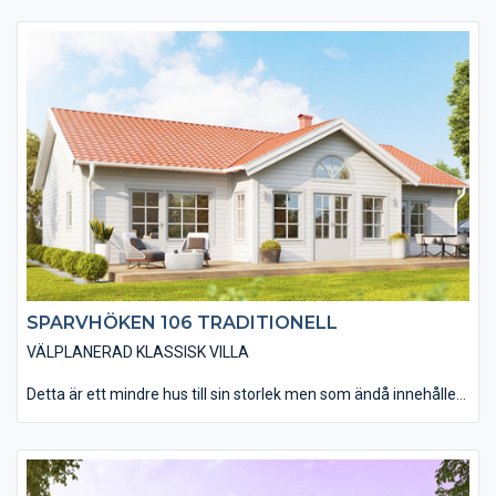
låglutande pulpettak, vilket ger möjlighet till ett högre tak i
vardagsrummet med högt uppsatta fönster. Huset blir extra
snyggt med falusvart träpanel, svarta fönster och dörrar.
Naturligtvis finns en mängd olika kulör- och materialalternativ
så att din villa passar in miljön på byggplatsen.
SPARVHÖKEN 106 TRADITIONELL
VÄLPLANERAD KLASSISK VILLA
Detta är ett mindre hus till sin storlek men som ändå innehåller
allt man kan behöver i en bostad. Den traditionella varianten av
Sparvhöken 106 passar dig som drömmer om en klassisk
svensk villa. Modellen passar in i princip överallt. Materialvalen
in- och utvändigt andas den klassiska känslan. Den smarta