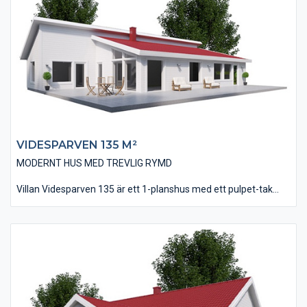
vilket innebär ett fantastiskt ljus och rymd i denna del. Att man
möts av vardagsrummets stora fönsterpartier när man kliver in
i huset ger ett trevligt välkomnande.
VIDESPARVEN 135 M²​
MODERNT HUS MED TREVLIG RYMD
Villan Videsparven 135 är ett 1-planshus med ett pulpet-tak
vilket ger en trevlig rymd åt Vardagsrummet. Utformningen
med pulpet-tak, stora fönsterpartier och liggande träpanel ger
villan ett modernt formspråk och taket kan med fördel utföras
med ett falsat plåttak.
Huset är på 135 kvm i boyta och innehåller tre stycken rymliga
sovrum. Huset har en öppen planlösning men där kökets stora
köksö ger en bra avgränsning mot vardagsrummet, och att
taket utföres plant vid köket bidrar även det till avgränsningen.