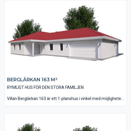
extra känsla av rymd och öppenhet. Huset är på 167 kvm i
boyta och innehåller 3 st sovrum plus ett allrum som också kan
göras om till ett sovrum om behov skulle uppstå.
Vardagsrummet, kök och matplats är på nästan 60 kvm och
finns placerat i husets ena del i en öppen och modern
utformning. Köket är dessutom utfört med ett klassiskt
skafferi.
BERGLÄRKAN 163 M²
RYMLIGT HUS FÖR DEN STORA FAMILJEN
Villan Berglärkan 163 är ett 1-planshus i vinkel med möjligheten
till ett integrerat garage. Huset har, tack vare sin utbyggda
vinkel, en bra plats för en skyddad uteplats i bästa läge. Huset
är på 163 kvm i boyta och innehåller fyra stycken sovrum där
två stycken ligger invid husets avskilda all- och TV-rum.
Vardagsrummet går med fördel att utföra med ett ryggåstak