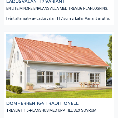
LADUSVALAN 117 VARIANT
EN LITE MINDRE ENPLANSVILLA MED TREVLIG PLANLÖSNING.
I vårt alternativ av Ladusvalan 117 som vi kallar Variant är utfört
med ett delat pulpettak, en liggande enkelfasad träpanel och
utan utvändiga dörr- och fönsterfoder samt knutbrädor. Det
finns möjlighet att välja till ett invändigt ryggåstak i
vardagsrummet vilket ger en härlig rymd. Redan som standard
ingår de stora härliga fönsterpartierna som går ända ner till
golvet. Du har en mängd valmöjligheter när det kommer till
material och utföranden. Välj bland olika träpaneltyper,
takbeläggningar, fönstertyper mm för att skapa just din
husdröm.
DOMHERREN 164 TRADITIONELL
TREVLIGT 1,5-PLANSHUS MED UPP TILL SEX SOVRUM