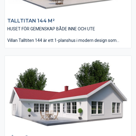
TALLTITAN 144 M²
HUSET FÖR GEMENSKAP BÅDE INNE OCH UTE
Villan Talltiten 144 är ett 1-planshus i modern design som
utförts i vinklar som skapar möjligheter till flera skyddande
uteplatser, morgon som kväll.
Invändigt har huset en lagom öppenhet i planlösningen med en
direkt närhet mellan kök/matplats och vardagsrum. I huset
finns tre stycken väl tilltagna sovrum och dessutom ett allrum
som kan användas som TV-rum. Vardagsrummet har ett
ryggåstak, vilket ger rummet en känsla av extrarymd och -
volym.