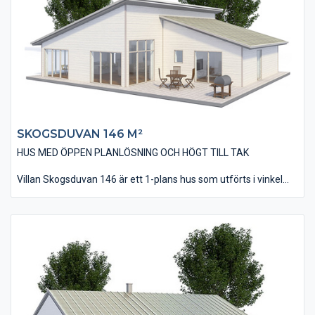
Huset är utfört med en behaglig öppenhet och rymd som
förstärks av att innertaket delvis lutar som yttertaket. Den
öppna planlösningen med kök/matplats och vardagsrum tillför
en känsla av närhet och gemenskap vart man än befinner sig.
SKOGSDUVAN 146 M²
HUS MED ÖPPEN PLANLÖSNING OCH HÖGT TILL TAK
Villan Skogsduvan 146 är ett 1-plans hus som utförts i vinkel
med två pulpettak som går ihop mot varandra. Denna
utformning ger huset en modern och tidsriktig design som
passar in i områden med nybebyggelse. Huset har en modern
öppen planlösning där kök/matplats och vardagsrummet ligger
tillsammans. Huset har dessutom ett avskilt allrum som
tillexempel kan användas som TV-rum.
Vardagsrummet har ett ryggåstak som skapar en härlig rymd
och volym. Husets vinkel kan till fördel utnyttjas för en altan
eller uteplats.