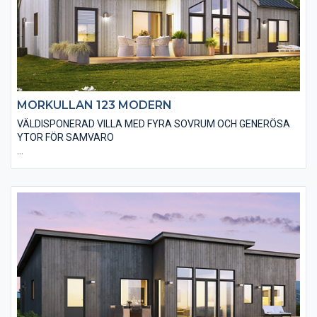
MORKULLAN 123 MODERN
VÄLDISPONERAD VILLA MED FYRA SOVRUM OCH GENERÖSA
YTOR FÖR SAMVARO
Den moderna varianten av Morkullan 123 är i utgångsstandard
utförd med en stående, slätspontad träpanel och ett sadeltak
utan större takutsprång som belagts med plåt. Den moderna
känslan stärks genom att huset är utfört utan dörr- och
fönsterfoder och knutbrädor. Du kan fritt välja alternativa
materialval för att ge huset din personliga touch.