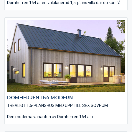
Domherren 164 är en välplanerad 1,5-plans villa där du kan få
plats med så mycket som sex sovrum om du vill. På entréplanet
hittar du kök, matplats och vardagsrum i en öppen planlösning.
Undervåningen rymmer även badrum, tvättstuga och två
sovrum vilket gör att du har valmöjligheten att vänta med att
inreda övervåningen först när familjen växer. På övre plan finns
fyra sovrum, ett badrum och allrum stort nog att rymma tv- och
spelhäng för barnen. Välj till takfönster eller takkupa för en
ljusare och rymligare känsla på övervåningen.Den traditionella
varianten av Domherren 164 är utförd med en liggande
träpanel, ett sadeltak med takpannor och spröjsade fönster.
Huset är även utfört med traditionella foder runt fönster och
dörrar samt knutbrädor vid hushörnen. Du har en mängd
valmöjligheter när det kommer till material och utföranden som
t ex: träpaneltyper, takbeläggningar, fönstertyper mm för att
utföra just din husdröm.
DOMHERREN 164 MODERN
TREVLIGT 1,5-PLANSHUS MED UPP TILL SEX SOVRUM
Den moderna varianten av Domherren 164 är i
utgångsstandard utförd med en stående, slätspontad träpanel
och ett sadeltak utan större takutsprång som belagts med plåt.