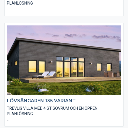
PLANLÖSNING
Den moderna varianten av Lövsångaren 135 är utförd med en
stående, slätspontad träpanel, gärna järnvitriol- eller sioo:x-
behandlad samt ett modernt plåttak utan markanta
takutsprång. I huset finns även valmöjligheten till ett
”ryggåstak” i vardagsrummet, vilket innebär en härlig rymd i
denna del. Det finns många trevliga alternativ på utvändiga
material och fönsterstorlekar.
LÖVSÅNGAREN 135 VARIANT
TREVLIG VILLA MED 4 ST SOVRUM OCH EN ÖPPEN
PLANLÖSNING
I det alternativ vi kallar Variant är villan utförd med ett