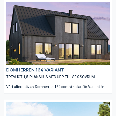
Husets utförande utan dörr- och fönsterfoder samt knutbrädor
bidrar till ett modernt utseende. Du kan även välja att ge ditt
blivande hus din touch med en rad alternativa materialval.
DOMHERREN 164 VARIANT
TREVLIGT 1,5-PLANSHUS MED UPP TILL SEX SOVRUM
Vårt alternativ av Domherren 164 som vi kallar för Variant är
utfört med ett brant sadeltak som ger huset en extra rymlig
övervåning, vilket även den stora takkupan bidrar till. Huset har
en stående slätspontad träpanel som med fördel kan målas
faluröd eller falusvart. Du kan självklart uppnå din husdröm
med alternativa materialval både in- och utvändigt.