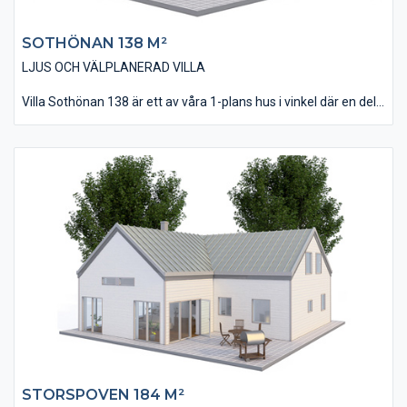
SOTHÖNAN 138 M²
LJUS OCH VÄLPLANERAD VILLA
Villa Sothönan 138 är ett av våra 1-plans hus i vinkel där en del
av huset utförts med pulpettak. Fasaden är i detta alternativ
beklädd med vår liggande och slätspontade träpanel och taket
belagt med takpannor. Invändigt innehåller huset 4 st Sovrum, 2
st Badrum och i övrigt en öppen planlösning med stora
fönsterpartier som ger huset en extra rymlig känsla.
Observera det, idag nästa obligatoriska, Allrummet som ofta
används för Tv/spel & musik. Utanför Vardagsrummet kan
man med fördel anlägga en skyddande uteplats.
STORSPOVEN 184 M²​