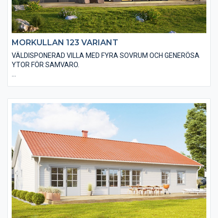
MORKULLAN 123 VARIANT
VÄLDISPONERAD VILLA MED FYRA SOVRUM OCH GENERÖSA
YTOR FÖR SAMVARO.
Välj Morkullan 123 med utförande Variant när du vill sticka ut.
Huset är utfört med ett låglutande pulpettak som ger ett
karakteristiskt utseende. Vi klär huset med stående
slätspontad träpanel som med fördel målas med faluröd eller
falusvart för att förstärka designen. Du har möjlighet till
alternativa utföranden för att göra huset anpassat till dina
egna drömmar och visioner.