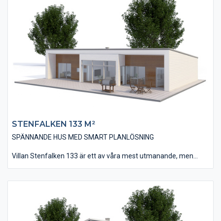
badrum och i övrigt en öppen planlösning med kök, matplats
och vardagsrum.
På övervåningen finns ett allrum som passar perfekt som till
exempel ett tv-rum utan att störa de som befinner sig på
bottenplanet.
STENFALKEN 133 M²
SPÄNNANDE HUS MED SMART PLANLÖSNING
Villan Stenfalken 133 är ett av våra mest utmanande, men
samtidigt spännande hus. Huset har fått sin annorlunda design
tack vare sitt pulpettak som binds ihop med fasaden via en
kraftig ramkonstruktion. Invändigt är huset på 133 m² och
innehåller tre stycken sovrum – som kan bli 4 om man gör om
allrummet till ett extra sovrum.