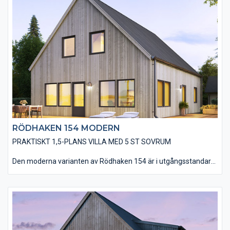
finns 4 st sovrum, ett badrum och ett allrum där man kan se på
tv eller ha spelkvällar. Det går även att utföra allrummet med
takfönster eller takkupa.
RÖDHAKEN 154 MODERN
PRAKTISKT 1,5-PLANS VILLA MED 5 ST SOVRUM
Den moderna varianten av Rödhaken 154 är i utgångsstandard
utförd med en stående, slätspontad träpanel och ett sadeltak
utan större takutsprång som belagts med plåt. Huset utförs
utan utvändiga dörr- och fönsterfoder samt knutbrädor, vilket
förstärker designen av ett modernt hus. Ni har en mängd
valmöjligheter när det kommer till material och utföranden som
t ex: träpaneltyper, takbeläggningar, fönstertyper mm för att få
till huset som just er husdröm ser ut.