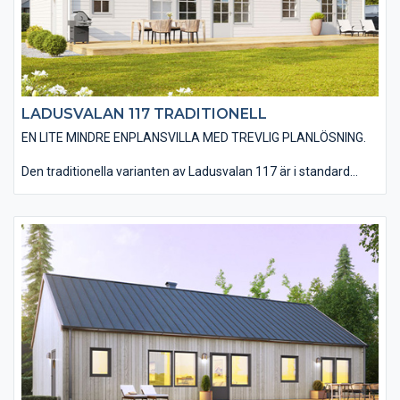
LADUSVALAN 117 TRADITIONELL
EN LITE MINDRE ENPLANSVILLA MED TREVLIG PLANLÖSNING.
Den traditionella varianten av Ladusvalan 117 är i standard
utförd med en liggande träpanel, ett sadeltak med takpannor
och spröjsade fönster. Huset är även utfört med traditionella
foder runt fönster och dörrar samt knutbrädor vid hushörnen.
Det finns även möjlighet till ett invändigt ryggåstak i
vardagsrum, kök, matplats och entré vilket ger huset en härlig
rymd. Du har en mängd valmöjligheter när det kommer till
material och utföranden. Välj bland olika träpaneltyper,
takbeläggningar, fönstertyper mm för att skapa just din
husdröm.