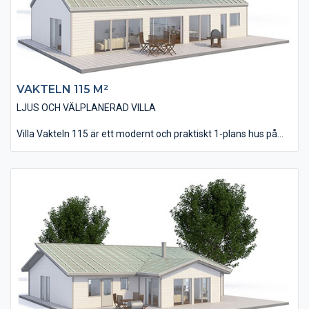
VAKTELN 115 M²
LJUS OCH VÄLPLANERAD VILLA
Villa Vakteln 115 är ett modernt och praktiskt 1-plans hus på
115 kvm bostadsyta. Utvändigt är fasaden utförd med vår
liggande, slätspontade träpanel och taket täckt av ett
bandtäckt plåtutförande som bidrar till villans moderna
utseende.
Invändigt innehåller huset alla de rum man skall hitta i ett nytt
hus inkl. 3 st väl tilltagna Sovrum. Se gärna till samspelet mellan
Vardagsrum och Kök/Matplats. Generellt har villan utförs med
stora fönsterpartier som släpper in ljus och bidrar till det
trevliga intryck man får invändigt.