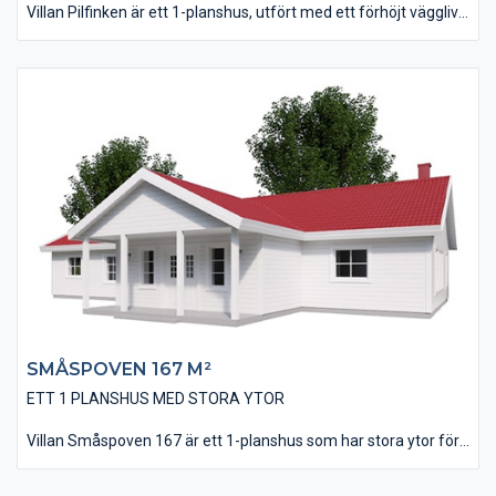
Villan Pilfinken är ett 1-planshus, utfört med ett förhöjt väggliv
vilket ger huset en karaktär från förr i tiden. Det är tänkt att
huset skall utföras med en utvändig listlockpanel, men det går
bra med andra fasadutformningar också. Huset är på 137 m² i
boyta och innehåller 3 st väl tilltagna Sovrum. Husets kök har
ett vinkelinrede plus en stor köksö där man kan bereda mat i
goda vänners lag. Vardagsrummet är på nästan 40 kvm och
vars stora fönsterpartier ger rummet ett inbjudande ljus.
SMÅSPOVEN 167 M²
ETT 1 PLANSHUS MED STORA YTOR
Villan Småspoven 167 är ett 1-planshus som har stora ytor för
gemenskap och samvaro. Vardagsrummet kan, tillsammans
med kök och matplats utföras med ryggåstak för att ge en