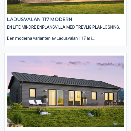
LADUSVALAN 117 MODERN
EN LITE MINDRE ENPLANSVILLA MED TREVLIG PLANLÖSNING.
Den moderna varianten av Ladusvalan 117 är i
utgångsstandard utförd med en stående, slätspontad träpanel
och ett sadeltak utan större takutsprång som belagts med plåt.
Huset utförs utan utvändiga dörr- och fönsterfoder samt
knutbrädor vilket förstärker designen av ett modernt hus. Det
finns möjlighet att välja ett invändigt ryggåstak i vardagsrum,
kök, matplats och entré vilket ger huset en härlig rymd. Du har
en mängd valmöjligheter när det kommer till material och
utföranden. Välj bland olika träpaneltyper, takbeläggningar,
fönstertyper mm för att skapa just din husdröm.