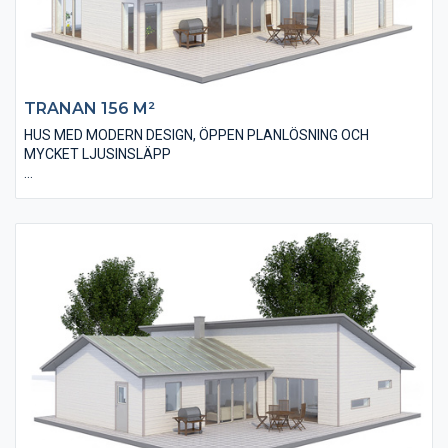
TRANAN 156 M²
HUS MED MODERN DESIGN, ÖPPEN PLANLÖSNING OCH
MYCKET LJUSINSLÄPP
Villan Tranan 156 är ett 1-plans hus med fyra stycken sovrum
och en bostadsyta på 156 m². Huset har ett modernt utseende
med en liggande, slätspontad träpanel och ett pulpettak som
bidrar till den populära designen. Invändigt har huset en öppen
planlösning med många stora och ljusinsläppande
fönsterpartier som skapar ett härligt samspel med altan och
trädgård. Huset innehåller också två stycken badrum. Ena
badrummet har såväl hörnbadkar som duschhörna. Huset har
även ett väldigt smart allrum som till exempel kan användas till
spel, tv och musik.