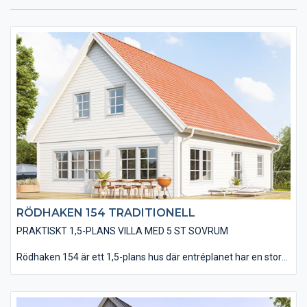
RÖDHAKEN 154 TRADITIONELL
PRAKTISKT 1,5-PLANS VILLA MED 5 ST SOVRUM
Rödhaken 154 är ett 1,5-plans hus där entréplanet har en stor
och öppen planlösning för kök, matplats och vardagsrum med
två utgångar till altanen. Här finns också ett stort sovrum som
även kan fungera som gäst- eller arbetsrum. På övervåningen