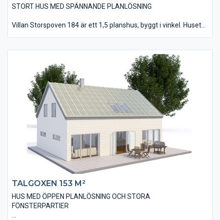
STORT HUS MED SPÄNNANDE PLANLÖSNING
Villan Storspoven 184 är ett 1,5 planshus, byggt i vinkel. Huset
har en typisk decodesign med sin liggande, slätspontade panel
och sitt tak utfört med falsad plåttäckning.
Huset är på 184 kvm i bostadsyta och innehåller bland annat
fem stycken sovrum, två stycken badrum och en välutrustad
tvättstuga. Invändigt hittas många spännande lösningar med
bland annat det snedvinklade köket och vardagsrummets
utfört med ett ryggåstak. Från övervåningen fås dessutom en
direktkontakt med vardagsrummet via ett glasat räcke.
TALGOXEN 153 M²
HUS MED ÖPPEN PLANLÖSNING OCH STORA
FÖNSTERPARTIER