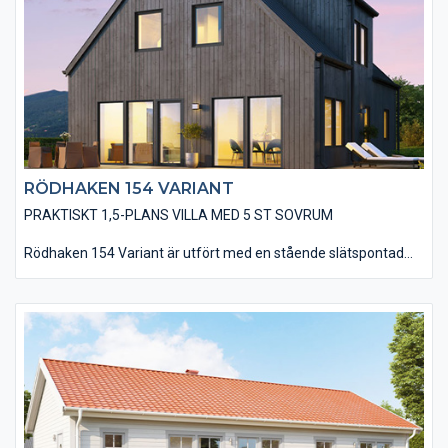
RÖDHAKEN 154 VARIANT
PRAKTISKT 1,5-PLANS VILLA MED 5 ST SOVRUM
Rödhaken 154 Variant är utfört med en stående slätspontad
träpanel, som med fördel kan målas med faluröd eller falusvart
slamfärg. Vidare har huset ett sadeltak, belagt med plåt och
utan direkta takutsprång, som tillsammans med utförandet
utan foder- och knutbrädor ger huset ett modernt utseende.
Observera även att fönsterpartierna i vardagsrummet och vid
matplatsen går ner till golv – redan som standard. Ni har en
mängd valmöjligheter när det kommer till material och
utföranden som t ex: träpaneltyper, takbeläggningar,
fönstertyper mm för att få till huset som just er husdröm ser ut.