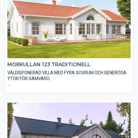
MORKULLAN 123 TRADITIONELL
VÄLDISPONERAD VILLA MED FYRA SOVRUM OCH GENERÖSA
YTOR FÖR SAMVARO.
Den traditionella varianten av Morkullan 123 är utförd med en
liggande träpanel, ett sadeltak med takpannor och spröjsade
fönster. Huset är även utfört med traditionella foder runt
fönster och dörrar samt knutbrädor vid hushörnen. Du kan
anpassa material och utföranden efter din husdröm till
exempel genom träpaneltyper, takbeläggningar och
fönstertyper mm.