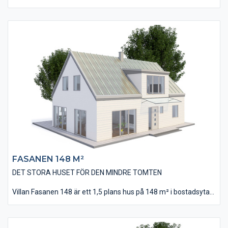
Villan Talgoxen 153 är ett 1,5 plans hus i modernt utförande
och utseende. Husets bostadsyta är på 153 m² och innehåller
bland annat fyra stycken stora sovrum, två stycken badrum och
en öppen modern planlösning.
Köket, som ligger i direkt anslutning med vardagsrummet, har
utförts med en stor köksö där tillagning av måltider och
umgänge kan ske samtidigt. Huset har stora fönsterpartier
som ger ett härligt ljusinsläpp och en direktkontakt med altan
och trädgård.
FASANEN 148 M²
DET STORA HUSET FÖR DEN MINDRE TOMTEN
Villan Fasanen 148 är ett 1,5 plans hus på 148 m² i bostadsyta
som passar på mindre tomter. Huset har utförts i en ny och
fräsch design med liggande slätspontade träpanelen. Invändigt
finns bland annat fyra stycken sovrum, två stycken stora