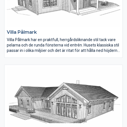
Villa Pålmark
Villa Pålmark har en praktfull, herrgårdsliknande stil tack vare
pelarna och de runda fönsterna vid entrén. Husets klassiska stil
passar in i olika miljöer och det är ritat för att hålla ned höjderna
och kan därför byggas på tomter där man inte vill ha så hög
bebyggelse.