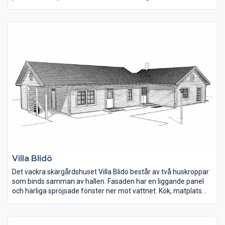
eller klassisk, lantlig charm.
Tvättstugan är rymlig med plats även för teknik och har en
groventré på ena gaveln. Vill man ha ett mer öppet kök kan
väggen mitt i huset tas bort och kaminen flyttas mot
fönsterpartiet i vardagsrummet.
Villa Blidö
Det vackra skärgårdshuset Villa Blidö består av två huskroppar
som binds samman av hallen. Fasaden har en liggande panel
och härliga spröjsade fönster ner mot vattnet. Kök, matplats
och vardagsrum ligger samlat i den ena huskroppen.
Sovrummen är väl tilltagna. En speciell detalj på huset är att
från cykelcarporten kan man gå direkt in i det mindre