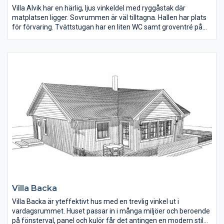
Villa Alvik har en härlig, ljus vinkeldel med ryggåstak där
matplatsen ligger. Sovrummen är väl tilltagna. Hallen har plats
för förvaring. Tvättstugan har en liten WC samt groventré på
gaveln. En fin detalj på fasaden är den liggande panelen under
fönster och stående på övriga delar av huset.
Villa Backa
Villa Backa är yteffektivt hus med en trevlig vinkel ut i
vardagsrummet. Huset passar in i många miljöer och beroende
på fönsterval, panel och kulör får det antingen en modern stil