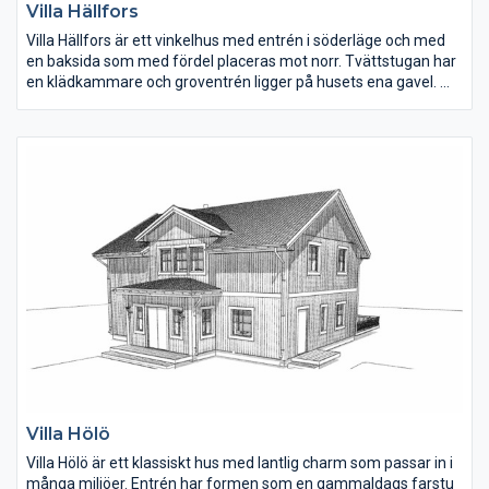
Villa Hällfors
Villa Hällfors är ett vinkelhus med entrén i söderläge och med
en baksida som med fördel placeras mot norr. Tvättstugan har
en klädkammare och groventrén ligger på husets ena gavel.
Köket är öppet mot hall och vardagsrummet har mycket ljus
tack vare fönster från tre håll. Föräldrasovrummet har eget
badrum och båda barnsovrummen är i bra storlek. I anslutning
till köket finns ett skafferi.
Villa Hölö
Villa Hölö är ett klassiskt hus med lantlig charm som passar in i
många miljöer. Entrén har formen som en gammaldags farstu