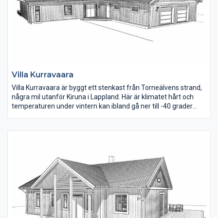
Villa Kurravaara
Villa Kurravaara är byggt ett stenkast från Torneälvens strand,
några mil utanför Kiruna i Lappland. Här är klimatet hårt och
temperaturen under vintern kan ibland gå ner till -40 grader
under en längre tid. Därför är det självklart att det finns en
bastu i huset! Kök, matplats och vardagsrum ligger öppet i den
ena vinkeldelen, här ger ryggåstaket en härlig rymd.
Sovrummen är rymliga och för den som behöver ett extra rum
kan man enkelt dela av det största rummet. Klädkammaren i
direkt anslutning till tvättstugan fungerar som förråd för
skoter-, slalomkläder och andra säsongskläder. Garaget är hela
åtta meter brett och har två portar.