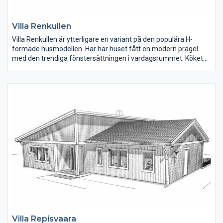
Villa Renkullen
Villa Renkullen är ytterligare en variant på den populära H-
formade husmodellen. Här har huset fått en modern prägel
med den trendiga fönstersättningen i vardagsrummet. Köket
och matplatsen ligger mitt i huset. Den högra flygeln rymmer
tre sovrum, badrum, allrum och tvättstuga. I den vänstra flygeln
ligger vardagsrum, föräldrasovrum med eget badrum och en
klädkammare.
Villa Repisvaara