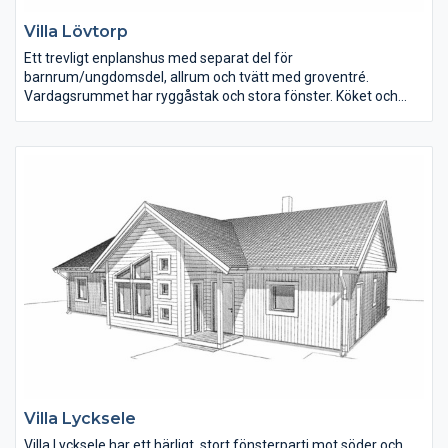
Villa Lövtorp
Ett trevligt enplanshus med separat del för
barnrum/ungdomsdel, allrum och tvätt med groventré.
Vardagsrummet har ryggåstak och stora fönster. Köket och
matplatsen har terrassdörrar ut på båda sidor om huset. Det
stora sovrummet ligger i den andra delen av huset och här finns
även klädkammare, bastu och spa-del i badrummet. Husets
invändiga yta är 193 m2.
På vår webbplats kan du läsa ner om huset samt ladda hem en
interaktiv husskiss och vandra runt i planlösningen.
Villa Lycksele
Villa Lycksele har ett härligt, stort fönsterparti mot söder och