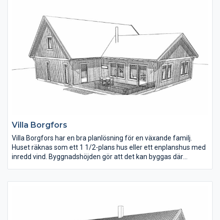
sovrummet.
Villa Borgfors
Villa Borgfors har en bra planlösning för en växande familj.
Huset räknas som ett 1 1/2-plans hus eller ett enplanshus med
inredd vind. Byggnadshöjden gör att det kan byggas där
detaljplanen inte tillåter hus med övervåning. En trevlig detalj är
öppningen i hallen upp till övervåningen. Kök, matplats och
vardagsrum ligger öppet i den husdelen som även har
ryggåstak.