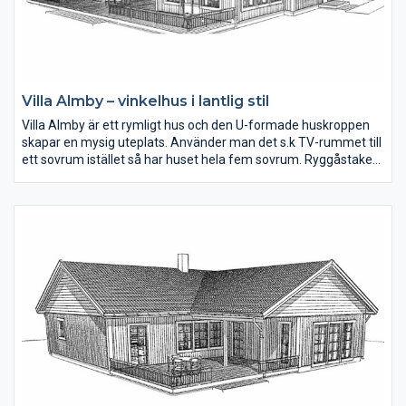
Villa Almby – vinkelhus i lantlig stil
Villa Almby är ett rymligt hus och den U-formade huskroppen
skapar en mysig uteplats. Använder man det s.k TV-rummet till
ett sovrum istället så har huset hela fem sovrum. Ryggåstaket
tillsammans med de härliga fönsterna i matplatsen skapar ljus
och rymd. Alla sovrum är väl tilltagna i storlek.