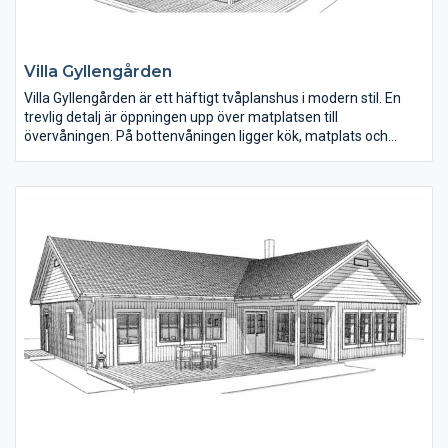
Villa Gyllengården
Villa Gyllengården är ett häftigt tvåplanshus i modern stil. En
trevlig detalj är öppningen upp över matplatsen till
övervåningen. På bottenvåningen ligger kök, matplats och
vardagsrum samlat i den ena delen av huset. Hallen är rymlig
och under trappan finns ett mindre förråd. Ett sovrum med
klädkammare och ett mindre badrum med dusch finns också
på bottenvåningen.