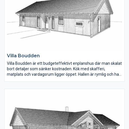
Villa Boudden
Villa Boudden är ett budgeteffektivt enplanshus där man skalat
bort detaljer som sänker kostnaden. Kök med skafferi,
matplats och vardagsrum ligger öppet. Hallen är rymlig och har
plats för förvaring. En fin detalj på fasaden är den liggande
panelen under fönster och stående på övriga delar av huset.