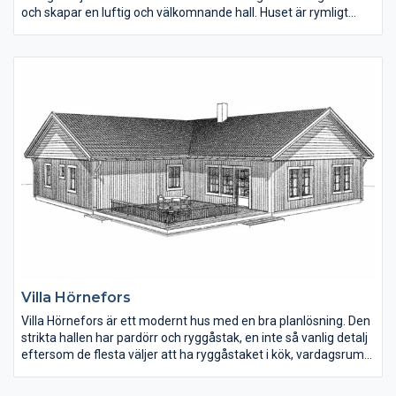
och skapar en luftig och välkomnande hall. Huset är rymligt
med fyra väl tilltagna sovrum och stora sällskapsytor. Kunderna
ville inte ha några fönster på fasadens långsidor på
övervåningen, något man enkelt kan ändra.
Villa Hörnefors
Villa Hörnefors är ett modernt hus med en bra planlösning. Den
strikta hallen har pardörr och ryggåstak, en inte så vanlig detalj
eftersom de flesta väljer att ha ryggåstaket i kök, vardagsrum
och matplats. Tvättstugan ligger direkt in till vänster och den
har egen groventré på husets ena gavel. Kök, matplats och