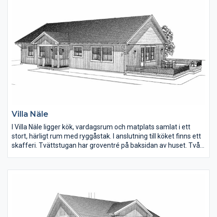
Villa Näle
I Villa Näle ligger kök, vardagsrum och matplats samlat i ett
stort, härligt rum med ryggåstak. I anslutning till köket finns ett
skafferi. Tvättstugan har groventré på baksidan av huset. Två
klädkammare finns till de större sovrummen.