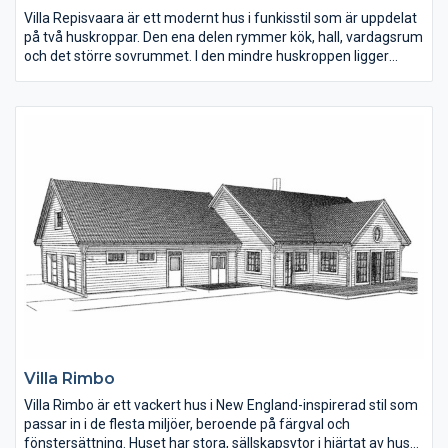
Villa Repisvaara är ett modernt hus i funkisstil som är uppdelat
på två huskroppar. Den ena delen rymmer kök, hall, vardagsrum
och det större sovrummet. I den mindre huskroppen ligger
barnsovrum, allrum, tvättstuga och det mindre badrummet.
Huset går även att anpassa till sadeltak.
Villa Rimbo
Villa Rimbo är ett vackert hus i New England-inspirerad stil som
passar in i de flesta miljöer, beroende på färgval och
fönstersättning. Huset har stora, sällskapsytor i hjärtat av huset