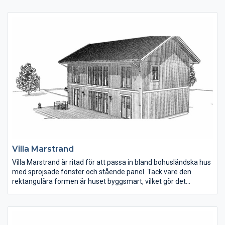
gammaldags skafferi som man kan gå in i och matplatsen
ligger öppet mot vardagsrummet. En bra detalj i planlösningen
är flygeln med två sovrum, badrum med bastu och ett mindre
vardagsrum. Perfekt för en barn-/tonårsfamilj.
Villa Marstrand
Villa Marstrand är ritad för att passa in bland bohusländska hus
med spröjsade fönster och stående panel. Tack vare den
rektangulära formen är huset byggsmart, vilket gör det
kostnadseffektivt att bygga.