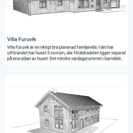
Villa Furuvik
Villa Furuvik är en riktigt bra planerad familjevilla. I det här
utförandet har huset 3 sovrum, där föräldradelen ligger separat
på ena sidan av huset. Det mindre vardagsrummet i barndelen
fungerar fint som lekrum eller för tonårshäng då barnen blir
större. Vill man hellre ha ytterligare ett sovrum så nyttjar man
ytan till det istället.