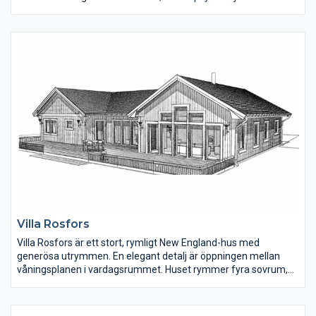
och rymliga sovrum. En lyxig detalj är den stora klädkammaren
och badrummet i anslutning till det stora sovrummet.
Garagedelen med dubbelgarage rymmer också tvättstuga, ett
litet badrum samt hallen med gäst-toalett.
Villa Rosfors
Villa Rosfors är ett stort, rymligt New England-hus med
generösa utrymmen. En elegant detalj är öppningen mellan
våningsplanen i vardagsrummet. Huset rymmer fyra sovrum,
men planlösningen kan enkelt ändras så fem sovrum får plats.
Köket har köksö samt ett gammaldags skafferi.