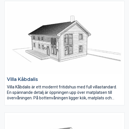
vardagsrum ligger samlat men öppet i den ena huskroppen.
Föräldrasovrummet har en klädkammare och rummet ligger
nära det större badrummet.
Villa Kåbdalis
Villa Kåbdalis är ett modernt fritidshus med full villastandard.
En spännande detalj är öppningen upp över matplatsen till
övervåningen. På bottenvåningen ligger kök, matplats och
vardagsrum samlat i den ena delen av huset. Hallen är rymlig
och under trappan finns ett mindre förråd.