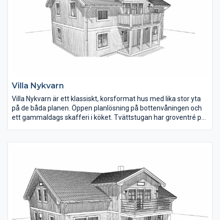
Villa Nykvarn
Villa Nykvarn är ett klassiskt, korsformat hus med lika stor yta
på de båda planen. Öppen planlösning på bottenvåningen och
ett gammaldags skafferi i köket. Tvättstugan har groventré på
gaveln. Vardagsrummet på övervåningen har ryggåstak, tre
rymliga sovrum samt badrum.