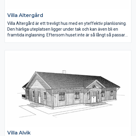
Villa Altergård
Villa Altergård är ett trevligt hus med en yteffektiv planlösning.
Den härliga uteplatsen ligger under tak och kan även bli en
framtida inglasning. Eftersom huset inte är så långt så passar
det in på mindre tomter med entrésida mot norr.
Vardagsrummet har ryggåstak.Kaminen kan också placeras i
vardagsrummet eller mot det mindre sovrummet. För den som
önskar, kan fler fönster sättas in i vardagsrummet. Köket är
väldisponerat med bra arbetsytor och en trevlig köksö.
Terrassdörren från köket gör det enkelt då man ska bära ut
mat till uteplatsen.
Villa Alvik