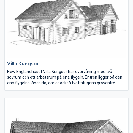
Villa Kungsör
New Englandhuset Villa Kungsör har övervåning med två
sovrum och ett arbetsrum på ena flygeln. Entrén ligger på den
ena flygelns långsida, där är också tvättstugans groventré.
Hallen är rymlig med plats för förvaring. En smart lösning är att
klädkammaren ligger i direkt anslutning till tvättstugan.
Den invändiga ytan är 194 m2 , där bottenvåningen är 153 m2
och övervåningen 41 m2.