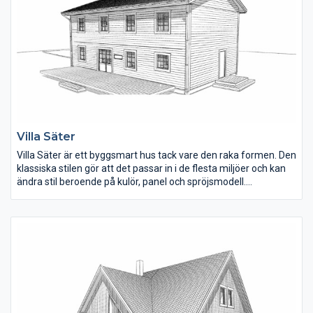
Villa Säter
Villa Säter är ett byggsmart hus tack vare den raka formen. Den
klassiska stilen gör att det passar in i de flesta miljöer och kan
ändra stil beroende på kulör, panel och spröjsmodell.
Planlösningen rymmer upp till fem sovrum, som alla är stora till
ytan. En fin detalj är trappöppningen som är väl tilltagen och ger
ljus in i hallen. Härliga sällskapsytor där kök, matplats och
vardagsrum ligger samlat i ena halvan av huset.