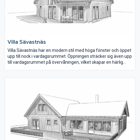
Villa Sävastnäs
Villa Sävastnäs har en modern stil med höga fönster och öppet
upp till nock i vardagsrummet. Öppningen sträcker sig även upp
till vardagsrummet på övervåningen, vilket skapar en härlig
kontakt mellan planen. Bottenvåningen har en invändig yta på
110 m2 och övervåningen är 61 m2.