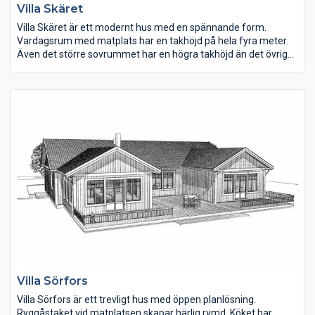
Villa Skäret
Villa Skäret är ett modernt hus med en spännande form.
Vardagsrum med matplats har en takhöjd på hela fyra meter.
Även det större sovrummet har en högra takhöjd än det övriga
huset. Hallen har plats för förvaring. Tvättstugan har groventré
från ena gaveln, här ryms också all teknik.
Villa Sörfors
Villa Sörfors är ett trevligt hus med öppen planlösning.
Ryggåstaket vid matplatsen skapar härlig rymd. Köket har