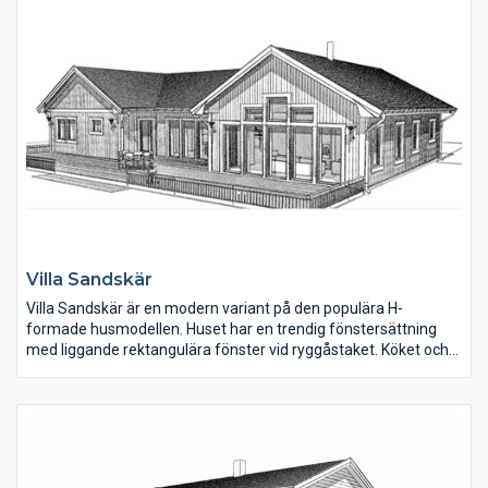
Villa Sandskär
Villa Sandskär är en modern variant på den populära H-
formade husmodellen. Huset har en trendig fönstersättning
med liggande rektangulära fönster vid ryggåstaket. Köket och
matplatsen ligger mitt i huset. Den högra flygeln rymmer tre
sovrum, två badrum och en relaxdel med bastu. Den vänstra
flygeln rymmer vardagsrum, sovrum, klädkammare och
tvättstuga med groventré. En liten WC finns i anslutning till
hallen.