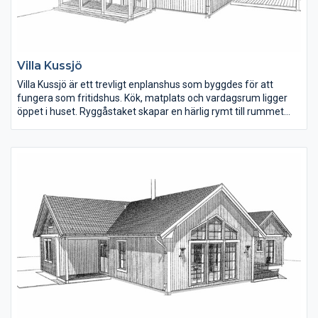
Villa Kussjö
Villa Kussjö är ett trevligt enplanshus som byggdes för att
fungera som fritidshus. Kök, matplats och vardagsrum ligger
öppet i huset. Ryggåstaket skapar en härlig rymt till rummet
och fönsterna i vinkeldelen ger mycket ljus till rummet. I köket
finns ett gammaldags skafferi. Det utstickande taket vid
ingången kan plockas bort för en mer lantlig stil.