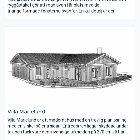
ryggåstaket gör att man även får plats med de
triangelformade fönsterna ovanför. En kul detalj är den
moderna fönstersättningen i hallen med tre fönster på rad.
Tvättstugan har groventré på gaveln. Allrummet kan göras om
till ett extra sovrum.
Villa Marielund
Villa Marielund är ett modernt hus med en trevlig planlösning
med en vinkel på ena sidan. Entrédörren ligger skyddad under
tak och tack vare den invändiga takhöjden på 270 cm så har
man kunnat välja överljus ovanför dörrarna. Köket har ett