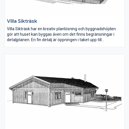
Villa Sikträsk
Villa Sikträsk har en kreativ planlösning och byggnadshöjden
gör att huset kan byggas även om det finns begränsningar i
detaljplanen. En fin detalj är öppningen i taket upp till
övervåningen, vilket skapar en öppen känsla mellan de två
planen. Bottenvåningen har en invändig yta på 154 m2 och
övervåningen 51 m2.