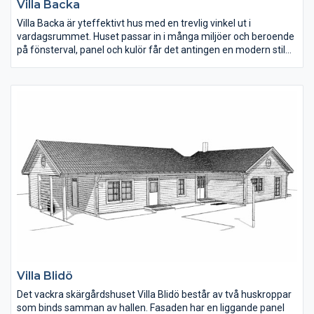
Villa Backa
Villa Backa är yteffektivt hus med en trevlig vinkel ut i
vardagsrummet. Huset passar in i många miljöer och beroende
på fönsterval, panel och kulör får det antingen en modern stil
eller klassisk, lantlig charm.
Tvättstugan är rymlig med plats även för teknik och har en
groventré på ena gaveln. Vill man ha ett mer öppet kök kan
väggen mitt i huset tas bort och kaminen flyttas mot
fönsterpartiet i vardagsrummet.
Villa Blidö
Det vackra skärgårdshuset Villa Blidö består av två huskroppar
som binds samman av hallen. Fasaden har en liggande panel