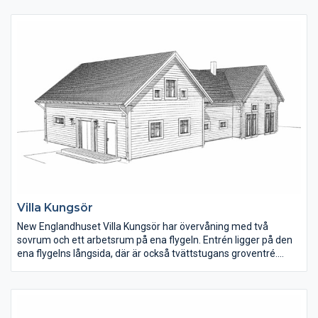
och under trappan finns ett mindre förråd.
Villa Kungsör
New Englandhuset Villa Kungsör har övervåning med två
sovrum och ett arbetsrum på ena flygeln. Entrén ligger på den
ena flygelns långsida, där är också tvättstugans groventré.
Hallen är rymlig med plats för förvaring. En smart lösning är att
klädkammaren ligger i direkt anslutning till tvättstugan.
Den invändiga ytan är 194 m2 , där bottenvåningen är 153 m2