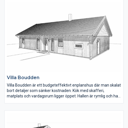
vardagsrum ligger öppet i den husdelen som även har
ryggåstak.
Villa Boudden
Villa Boudden är ett budgeteffektivt enplanshus där man skalat
bort detaljer som sänker kostnaden. Kök med skafferi,
matplats och vardagsrum ligger öppet. Hallen är rymlig och har
plats för förvaring. En fin detalj på fasaden är den liggande
panelen under fönster och stående på övriga delar av huset.