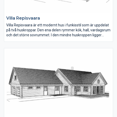
Villa Repisvaara
Villa Repisvaara är ett modernt hus i funkisstil som är uppdelat
på två huskroppar. Den ena delen rymmer kök, hall, vardagsrum
och det större sovrummet. I den mindre huskroppen ligger
barnsovrum, allrum, tvättstuga och det mindre badrummet.
Huset går även att anpassa till sadeltak.