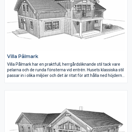
Villa Pålmark
Villa Pålmark har en praktfull, herrgårdsliknande stil tack vare
pelarna och de runda fönsterna vid entrén. Husets klassiska stil
passar in i olika miljöer och det är ritat för att hålla ned höjderna
och kan därför byggas på tomter där man inte vill ha så hög
bebyggelse.