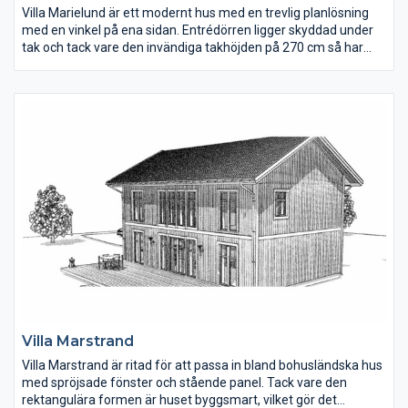
Villa Marielund är ett modernt hus med en trevlig planlösning
med en vinkel på ena sidan. Entrédörren ligger skyddad under
tak och tack vare den invändiga takhöjden på 270 cm så har
man kunnat välja överljus ovanför dörrarna. Köket har ett
gammaldags skafferi som man kan gå in i och matplatsen
ligger öppet mot vardagsrummet. En bra detalj i planlösningen
är flygeln med två sovrum, badrum med bastu och ett mindre
vardagsrum. Perfekt för en barn-/tonårsfamilj.
Villa Marstrand
Villa Marstrand är ritad för att passa in bland bohusländska hus
med spröjsade fönster och stående panel. Tack vare den
rektangulära formen är huset byggsmart, vilket gör det