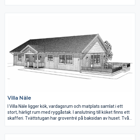
kostnadseffektivt att bygga.
Villa Näle
I Villa Näle ligger kök, vardagsrum och matplats samlat i ett
stort, härligt rum med ryggåstak. I anslutning till köket finns ett
skafferi. Tvättstugan har groventré på baksidan av huset. Två
klädkammare finns till de större sovrummen.