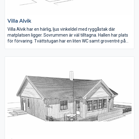
Villa Alvik
Villa Alvik har en härlig, ljus vinkeldel med ryggåstak där
matplatsen ligger. Sovrummen är väl tilltagna. Hallen har plats
för förvaring. Tvättstugan har en liten WC samt groventré på
gaveln. En fin detalj på fasaden är den liggande panelen under
fönster och stående på övriga delar av huset.