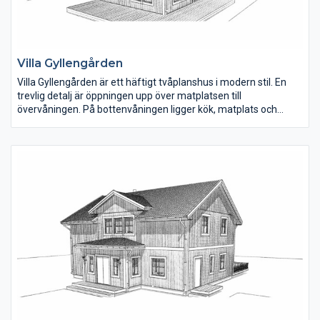
Villa Gyllengården
Villa Gyllengården är ett häftigt tvåplanshus i modern stil. En
trevlig detalj är öppningen upp över matplatsen till
övervåningen. På bottenvåningen ligger kök, matplats och
vardagsrum samlat i den ena delen av huset. Hallen är rymlig
och under trappan finns ett mindre förråd. Ett sovrum med
klädkammare och ett mindre badrum med dusch finns också
på bottenvåningen.