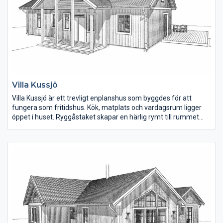
Villa Kussjö
Villa Kussjö är ett trevligt enplanshus som byggdes för att
fungera som fritidshus. Kök, matplats och vardagsrum ligger
öppet i huset. Ryggåstaket skapar en härlig rymt till rummet
och fönsterna i vinkeldelen ger mycket ljus till rummet. I köket
finns ett gammaldags skafferi. Det utstickande taket vid
ingången kan plockas bort för en mer lantlig stil.