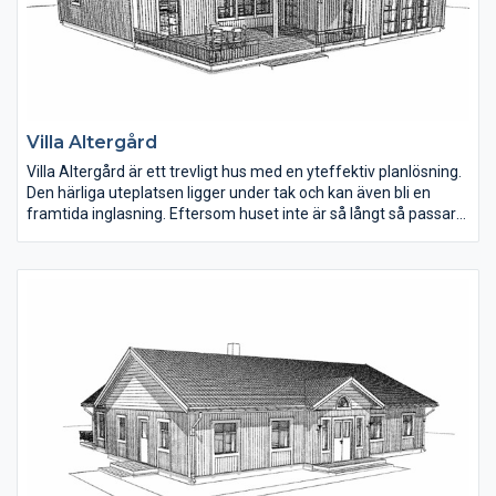
Villa Altergård
Villa Altergård är ett trevligt hus med en yteffektiv planlösning.
Den härliga uteplatsen ligger under tak och kan även bli en
framtida inglasning. Eftersom huset inte är så långt så passar
det in på mindre tomter med entrésida mot norr.
Vardagsrummet har ryggåstak.Kaminen kan också placeras i
vardagsrummet eller mot det mindre sovrummet. För den som
önskar, kan fler fönster sättas in i vardagsrummet. Köket är
väldisponerat med bra arbetsytor och en trevlig köksö.
Terrassdörren från köket gör det enkelt då man ska bära ut
mat till uteplatsen.