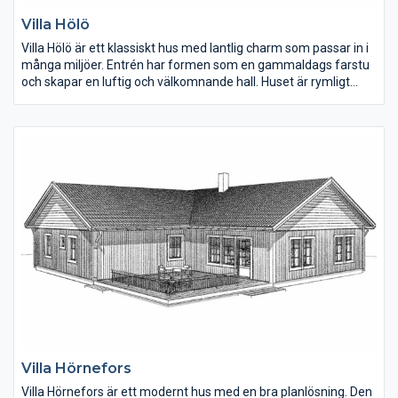
Villa Hölö
Villa Hölö är ett klassiskt hus med lantlig charm som passar in i
många miljöer. Entrén har formen som en gammaldags farstu
och skapar en luftig och välkomnande hall. Huset är rymligt
med fyra väl tilltagna sovrum och stora sällskapsytor. Kunderna
ville inte ha några fönster på fasadens långsidor på
övervåningen, något man enkelt kan ändra.
Villa Hörnefors
Villa Hörnefors är ett modernt hus med en bra planlösning. Den