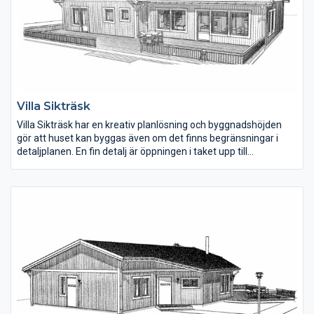
Villa Sikträsk
Villa Sikträsk har en kreativ planlösning och byggnadshöjden
gör att huset kan byggas även om det finns begränsningar i
detaljplanen. En fin detalj är öppningen i taket upp till
övervåningen, vilket skapar en öppen känsla mellan de två
planen. Bottenvåningen har en invändig yta på 154 m2 och
övervåningen 51 m2.