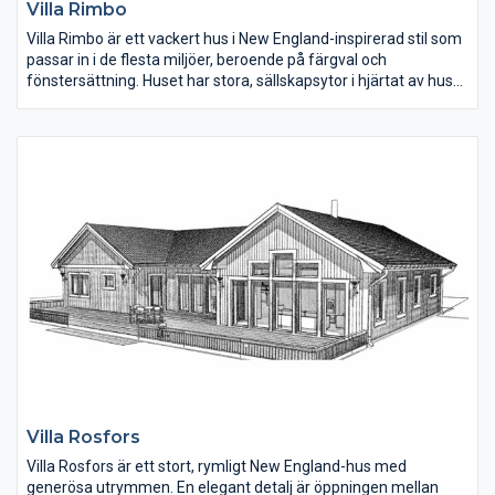
Villa Rimbo
Villa Rimbo är ett vackert hus i New England-inspirerad stil som
passar in i de flesta miljöer, beroende på färgval och
fönstersättning. Huset har stora, sällskapsytor i hjärtat av huset
och rymliga sovrum. En lyxig detalj är den stora klädkammaren
och badrummet i anslutning till det stora sovrummet.
Garagedelen med dubbelgarage rymmer också tvättstuga, ett
litet badrum samt hallen med gäst-toalett.
Villa Rosfors
Villa Rosfors är ett stort, rymligt New England-hus med
generösa utrymmen. En elegant detalj är öppningen mellan