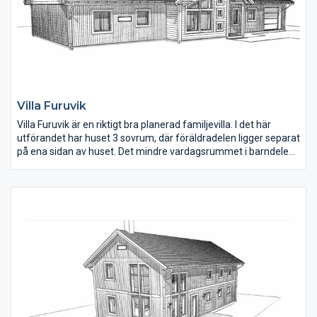
Villa Furuvik
Villa Furuvik är en riktigt bra planerad familjevilla. I det här
utförandet har huset 3 sovrum, där föräldradelen ligger separat
på ena sidan av huset. Det mindre vardagsrummet i barndelen
fungerar fint som lekrum eller för tonårshäng då barnen blir
större. Vill man hellre ha ytterligare ett sovrum så nyttjar man
ytan till det istället.