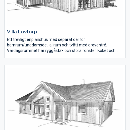
Villa Lövtorp
Ett trevligt enplanshus med separat del för
barnrum/ungdomsdel, allrum och tvätt med groventré.
Vardagsrummet har ryggåstak och stora fönster. Köket och
matplatsen har terrassdörrar ut på båda sidor om huset. Det
stora sovrummet ligger i den andra delen av huset och här finns
även klädkammare, bastu och spa-del i badrummet. Husets
invändiga yta är 193 m2.
På vår webbplats kan du läsa ner om huset samt ladda hem en
interaktiv husskiss och vandra runt i planlösningen.