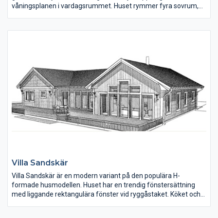
våningsplanen i vardagsrummet. Huset rymmer fyra sovrum,
men planlösningen kan enkelt ändras så fem sovrum får plats.
Köket har köksö samt ett gammaldags skafferi.
Villa Sandskär
Villa Sandskär är en modern variant på den populära H-
formade husmodellen. Huset har en trendig fönstersättning
med liggande rektangulära fönster vid ryggåstaket. Köket och
matplatsen ligger mitt i huset. Den högra flygeln rymmer tre
sovrum, två badrum och en relaxdel med bastu. Den vänstra