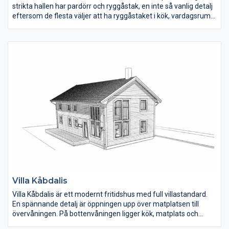
strikta hallen har pardörr och ryggåstak, en inte så vanlig detalj
eftersom de flesta väljer att ha ryggåstaket i kök, vardagsrum
och matplats. Tvättstugan ligger direkt in till vänster och den
har egen groventré på husets ena gavel. Kök, matplats och
vardagsrum ligger samlat men öppet i den ena huskroppen.
Föräldrasovrummet har en klädkammare och rummet ligger
nära det större badrummet.
Villa Kåbdalis
Villa Kåbdalis är ett modernt fritidshus med full villastandard.
En spännande detalj är öppningen upp över matplatsen till
övervåningen. På bottenvåningen ligger kök, matplats och
vardagsrum samlat i den ena delen av huset. Hallen är rymlig