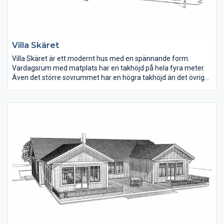
Villa Skäret
Villa Skäret är ett modernt hus med en spännande form.
Vardagsrum med matplats har en takhöjd på hela fyra meter.
Även det större sovrummet har en högra takhöjd än det övriga
huset. Hallen har plats för förvaring. Tvättstugan har groventré
från ena gaveln, här ryms också all teknik.