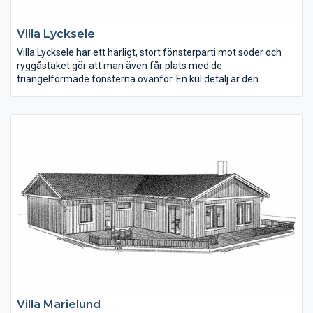
Villa Lycksele
Villa Lycksele har ett härligt, stort fönsterparti mot söder och
ryggåstaket gör att man även får plats med de
triangelformade fönsterna ovanför. En kul detalj är den
moderna fönstersättningen i hallen med tre fönster på rad.
Tvättstugan har groventré på gaveln. Allrummet kan göras om
till ett extra sovrum.
Villa Marielund