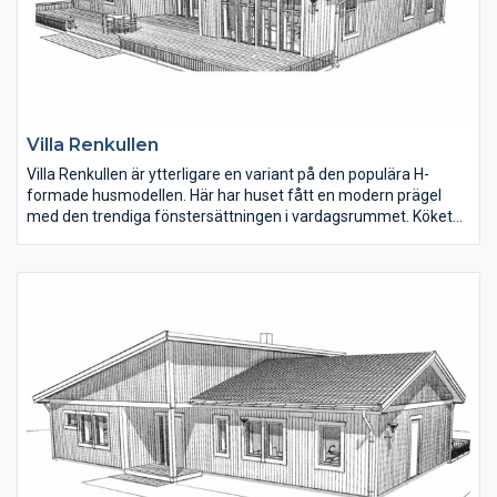
Villa Renkullen
Villa Renkullen är ytterligare en variant på den populära H-
formade husmodellen. Här har huset fått en modern prägel
med den trendiga fönstersättningen i vardagsrummet. Köket
och matplatsen ligger mitt i huset. Den högra flygeln rymmer
tre sovrum, badrum, allrum och tvättstuga. I den vänstra flygeln
ligger vardagsrum, föräldrasovrum med eget badrum och en
klädkammare.