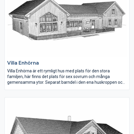
Villa Enhörna
Villa Enhörna är ett rymligt hus med plats för den stora
familjen, här finns det plats för sex sovrum och många
gemensamma ytor. Separat barndel i den ena huskroppen och
föräldrasovrum med eget badrum och klädkammare. Huset har
en lantlig stil med spröjs och ribbpanel men får ett annat
uttryck med en annan fasad och fönster.