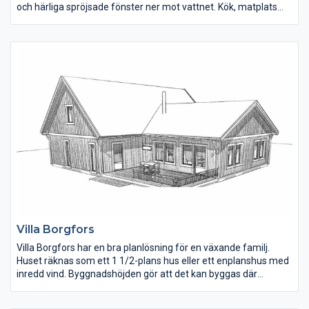
och härliga spröjsade fönster ner mot vattnet. Kök, matplats
och vardagsrum ligger samlat i den ena huskroppen.
Sovrummen är väl tilltagna. En speciell detalj på huset är att
från cykelcarporten kan man gå direkt in i det mindre
sovrummet.
Villa Borgfors
Villa Borgfors har en bra planlösning för en växande familj.
Huset räknas som ett 1 1/2-plans hus eller ett enplanshus med
inredd vind. Byggnadshöjden gör att det kan byggas där
detaljplanen inte tillåter hus med övervåning. En trevlig detalj är
öppningen i hallen upp till övervåningen. Kök, matplats och