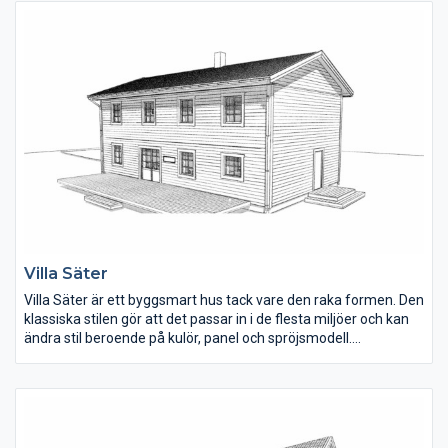
flygeln rymmer vardagsrum, sovrum, klädkammare och
tvättstuga med groventré. En liten WC finns i anslutning till
hallen.
Villa Säter
Villa Säter är ett byggsmart hus tack vare den raka formen. Den
klassiska stilen gör att det passar in i de flesta miljöer och kan
ändra stil beroende på kulör, panel och spröjsmodell.
Planlösningen rymmer upp till fem sovrum, som alla är stora till
ytan. En fin detalj är trappöppningen som är väl tilltagen och ger
ljus in i hallen. Härliga sällskapsytor där kök, matplats och
vardagsrum ligger samlat i ena halvan av huset.