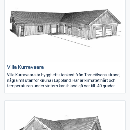
och övervåningen 41 m2.
Villa Kurravaara
Villa Kurravaara är byggt ett stenkast från Torneälvens strand,
några mil utanför Kiruna i Lappland. Här är klimatet hårt och
temperaturen under vintern kan ibland gå ner till -40 grader
under en längre tid. Därför är det självklart att det finns en
bastu i huset! Kök, matplats och vardagsrum ligger öppet i den
ena vinkeldelen, här ger ryggåstaket en härlig rymd.
Sovrummen är rymliga och för den som behöver ett extra rum
kan man enkelt dela av det största rummet. Klädkammaren i
direkt anslutning till tvättstugan fungerar som förråd för
skoter-, slalomkläder och andra säsongskläder. Garaget är hela
åtta meter brett och har två portar.