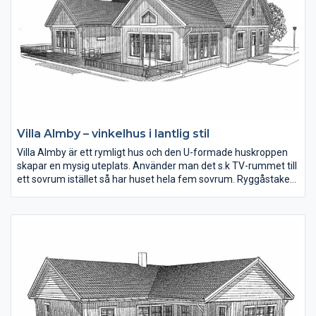
Villa Almby – vinkelhus i lantlig stil
Villa Almby är ett rymligt hus och den U-formade huskroppen
skapar en mysig uteplats. Använder man det s.k TV-rummet till
ett sovrum istället så har huset hela fem sovrum. Ryggåstaket
tillsammans med de härliga fönsterna i matplatsen skapar ljus
och rymd. Alla sovrum är väl tilltagna i storlek.