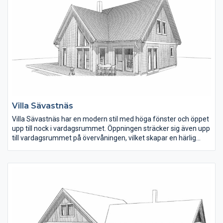
Villa Sävastnäs
Villa Sävastnäs har en modern stil med höga fönster och öppet
upp till nock i vardagsrummet. Öppningen sträcker sig även upp
till vardagsrummet på övervåningen, vilket skapar en härlig
kontakt mellan planen. Bottenvåningen har en invändig yta på
110 m2 och övervåningen är 61 m2.