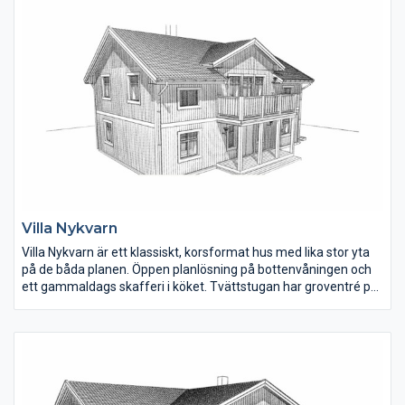
Villa Nykvarn
Villa Nykvarn är ett klassiskt, korsformat hus med lika stor yta
på de båda planen. Öppen planlösning på bottenvåningen och
ett gammaldags skafferi i köket. Tvättstugan har groventré på
gaveln. Vardagsrummet på övervåningen har ryggåstak, tre
rymliga sovrum samt badrum.